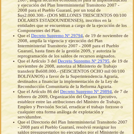
2007, asigna recursos económicos para la implementación
y ejecución del Plan Interministerial Transitorio 2007 -
2008 para el Pueblo Guaraní, por un total de
$us2.000.300.- (DOS MILLONES TRESCIENTOS 00/100
DÓLARES ESTADOUNIDENSES), inscritos en la
entidades que se encuentran a cargo de la ejecución de los
Componentes del Plan.
Que el
Decreto Supremo Nº 29794
, de 19 de noviembre de
2008, amplía la vigencia y ejecución del Plan
Interministerial Transitorio 2007 - 2008 para el Pueblo
Guaraní, hasta fines de la gestión 2009, y autoriza la
reprogramación de los saldos de recursos asignados.
Que el Artículo 3 del
Decreto Supremo Nº 29795
, de 19 de
noviembre de 2008, autoriza al Ministerio de Trabajo
transferir Bs608.000.- (SEISCIENTOS OCHO mil 00/100
BOLIVANOS) a favor de la Superintendencia Agraria,
destinados a financiar la implementación de la Ley de
Reconducción Comunitaria de la Reforma Agraria.
Que el Artículo 86 del
Decreto Supremo Nº 29894
, de 7 de
febrero de 2009, Organización del Órgano Ejecutivo,
establece entre las atribuciones del Ministro de Trabajo,
Empleo y Previsión Social, erradicar el trabajo forzoso o
cualquier otra forma análoga de explotación y
servidumbre.
Que el Directorio del Plan Interministerial Transitorio 2007
- 2008 para el Pueblo Guaraní, resolvió reasignar los
saldos presupuestarios no ejecutados por el Ministerio de