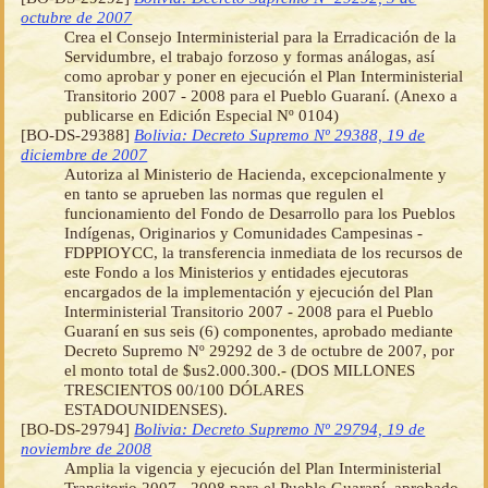
octubre de 2007
Crea el Consejo Interministerial para la Erradicación de la
Servidumbre, el trabajo forzoso y formas análogas, así
como aprobar y poner en ejecución el Plan Interministerial
Transitorio 2007 - 2008 para el Pueblo Guaraní. (Anexo a
publicarse en Edición Especial Nº 0104)
[BO-DS-29388]
Bolivia: Decreto Supremo Nº 29388, 19 de
diciembre de 2007
Autoriza al Ministerio de Hacienda, excepcionalmente y
en tanto se aprueben las normas que regulen el
funcionamiento del Fondo de Desarrollo para los Pueblos
Indígenas, Originarios y Comunidades Campesinas -
FDPPIOYCC, la transferencia inmediata de los recursos de
este Fondo a los Ministerios y entidades ejecutoras
encargados de la implementación y ejecución del Plan
Interministerial Transitorio 2007 - 2008 para el Pueblo
Guaraní en sus seis (6) componentes, aprobado mediante
Decreto Supremo Nº 29292 de 3 de octubre de 2007, por
el monto total de $us2.000.300.- (DOS MILLONES
TRESCIENTOS 00/100 DÓLARES
ESTADOUNIDENSES).
[BO-DS-29794]
Bolivia: Decreto Supremo Nº 29794, 19 de
noviembre de 2008
Amplia la vigencia y ejecución del Plan Interministerial
Transitorio 2007 - 2008 para el Pueblo Guaraní, aprobado