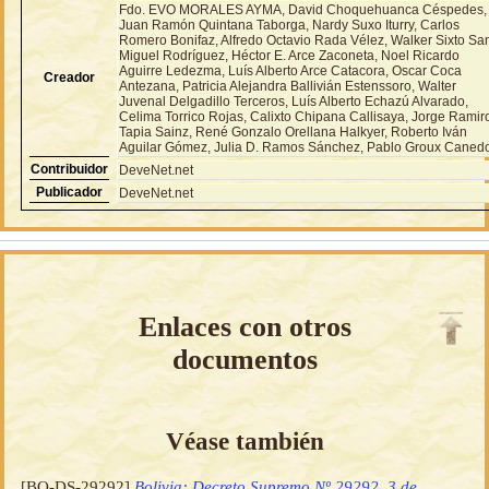
Fdo. EVO MORALES AYMA, David Choquehuanca Céspedes,
Juan Ramón Quintana Taborga, Nardy Suxo Iturry, Carlos
Romero Bonifaz, Alfredo Octavio Rada Vélez, Walker Sixto Sa
Miguel Rodríguez, Héctor E. Arce Zaconeta, Noel Ricardo
Aguirre Ledezma, Luís Alberto Arce Catacora, Oscar Coca
Creador
Antezana, Patricia Alejandra Ballivián Estenssoro, Walter
Juvenal Delgadillo Terceros, Luís Alberto Echazú Alvarado,
Celima Torrico Rojas, Calixto Chipana Callisaya, Jorge Ramir
Tapia Sainz, René Gonzalo Orellana Halkyer, Roberto Iván
Aguilar Gómez, Julia D. Ramos Sánchez, Pablo Groux Caned
Contribuidor
DeveNet.net
Publicador
DeveNet.net
Enlaces con otros
documentos
Véase también
[BO-DS-29292]
Bolivia: Decreto Supremo Nº 29292, 3 de