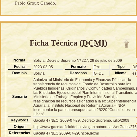
Pablo Groux Canedo.
Ficha Técnica (
DCMI
)
Norma
Bolivia: Decreto Supremo Nº 227, 29 de julio de 2009
Fecha
Formato
Tipo
2023-03-05
Text
D
Dominio
Derechos
Idioma
Bolivia
GFDL
es
Autoriza: al Ministerio de Economía y Finanzas Públicas, la
transferencia de recursos del Fondo de Desarrollo para los
Pueblos Indígenas, Originarios y Comunidades Campesinas, 
las Entidades Ejecutoras del Plan Interministerial Transitorio; a
Sumario
Ministerio de Trabajo, Empleo y Previsión Social, la
reasignación de recursos asignados a la ex Superintendencia
Agraria; al Instituto Nacional de Reforma Agraria - INRA,
incrementar la partida presupuestaria 25220 “Consultores en
Línea”.
Keywords
Gaceta 47NEC, 2009-07-29, Decreto Supremo, julio/2009
Origen
http://www.gacetaoficialdebolivia.gob.bo/normas/verGratis/27
Referencias
Gaceta 47NEC,2009-07-29, ncpe.lexml