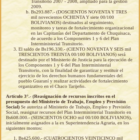
Transitorio 2007 - 2008, ampliado para la gestión
2009.
Bs293.887.- (DOSCIENTOS NOVENTA Y TRES
mil novecientos OCHENTA Y siete 00/100
BOLIVIANOS) destinados al seguimiento,
monitoreo y tareas de fortalecimiento organizacional
en las Capitanías del Departamento de Chuquisaca,
de acuerdo a los Componentes 1 y 6 del Plan
Interministerial Transitorio.
El saldo de Bs196.330.- (CIENTO NOVENTA Y SEIS mil
TRESCIENTOS TREINTA 00/100 BOLIVIANOS) será
destinado por el Ministerio de Justicia para la ejecución de
los Componentes 1 y 6 del Plan Interministerial
Transitorio, con la finalidad de garantizar y restituir el
ejercicio de los derechos humanos fundamentales del
pueblo Guaraní y realizar actividades de fortalecimiento
organizativo en el Chaco Tarijeño.
Artículo 3°.- (Reasignación de recursos inscritos en el
presupuesto del Ministerio de Trabajo, Empleo y Previsión
Social)
Se autoriza al Ministerio de Trabajo, Empleo y Previsión
Social, reasignar recursos del Plan Interministerial Transitorio en
Bs608.000.- (SEISCIENTOS OCHO mil 00/100 BOLIVIANOS),
inicialmente asignados a la ex Superintendencia Agraria, en los
siguientes montos:
Bs425.600.- (CUATROCIENTOS VEINTICINCO mil