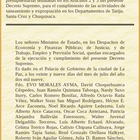
presupuestarias señaladas en los Artículos 2 y 3 del presente
Decreto Supremo, para el cumplimiento de las actividades de
saneamiento y expropiación en los Departamentos de Tarija,
Santa Cruz y Chuquisaca.
Los señores Ministros de Estado, en los Despachos de
Economía y Finanzas Públicas; de Justicia; y de
Trabajo, Empleo y Previsión Social, quedan encargados
de la ejecución y cumplimiento del presente Decreto
Supremo.
Es dado en el Palacio de Gobierno de la ciudad de La
Paz, a los veinte y nueve días del mes de julio del año
dos mil nueve.
Fdo. EVO MORALES AYMA, David Choquehuanca
Céspedes, Juan Ramón Quintana Taborga, Nardy Suxo
Iturry, Carlos Romero Bonifaz, Alfredo Octavio Rada
Vélez, Walker Sixto San Miguel Rodríguez, Héctor E.
Arce Zaconeta, Noel Ricardo Aguirre Ledezma, Luís
Alberto Arce Catacora, Oscar Coca Antezana, Patricia
Alejandra Ballivián Estenssoro, Walter Juvenal
Delgadillo Terceros, Luís Alberto Echazú Alvarado,
Celima Torrico Rojas, Calixto Chipana Callisaya, Jorge
Ramiro Tapia Sainz, René Gonzalo Orellana Halkyer,
Roberto Iván Aguilar Gómez, Julia D. Ramos Sánchez,