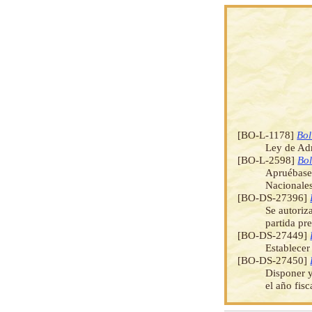
[BO-L-1178]
Bol
Ley de Ad
[BO-L-2598]
Bol
Apruébase 
Nacionales
[BO-DS-27396]
Se autoriz
partida pr
[BO-DS-27449]
Establecer
[BO-DS-27450]
Disponer y
el año fisc