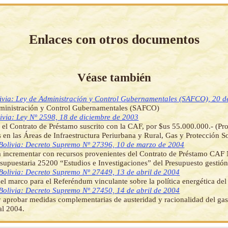
Enlaces con otros documentos
Véase también
ivia: Ley de Administración y Control Gubernamentales (SAFCO), 20 de
ministración y Control Gubernamentales (SAFCO)
ivia: Ley Nº 2598, 18 de diciembre de 2003
el Contrato de Préstamo suscrito con la CAF, por $us 55.000.000.- (P
 en las Áreas de Infraestructura Periurbana y Rural, Gas y Protección So
Bolivia: Decreto Supremo Nº 27396, 10 de marzo de 2004
a incrementar con recursos provenientes del Contrato de Préstamo CAF
esupuestaria 25200 “Estudios e Investigaciones” del Presupuesto gestió
Bolivia: Decreto Supremo Nº 27449, 13 de abril de 2004
 el marco para el Referéndum vinculante sobre la política energética del 
Bolivia: Decreto Supremo Nº 27450, 14 de abril de 2004
 aprobar medidas complementarias de austeridad y racionalidad del gas
al 2004.