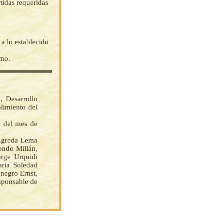
rtidas requeridas
 lo establecido
emo.
, Desarrollo
limiento del
s del mes de
Agreda Lema
ondo Millán,
rge Urquidi
aria Soledad
negro Ernst,
sponsable de