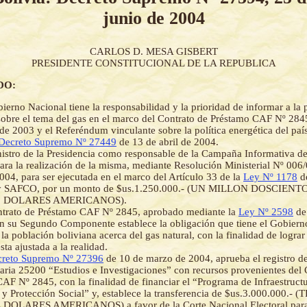
junio de 2004
CARLOS D. MESA GISBERT
PRESIDENTE CONSTITUCIONAL DE LA REPUBLICA
DO:
ierno Nacional tiene la responsabilidad y la prioridad de informar a la
sobre el tema del gas en el marco del Contrato de Préstamo CAF Nº 284
de 2003 y el Referéndum vinculante sobre la política energética del pa
Decreto Supremo Nº 27449
de 13 de abril de 2004.
istro de la Presidencia como responsable de la Campaña Informativa d
ara la realización de la misma, mediante Resolución Ministerial Nº 006
004, para ser ejecutada en el marco del Artículo 33 de la
Ley Nº 1178
de
ey SAFCO, por un monto de $us.1.250.000.- (UN MILLON DOSCIE
00 DOLARES AMERICANOS).
ntrato de Préstamo CAF Nº 2845, aprobado mediante la
Ley Nº 2598
de
n su Segundo Componente establece la obligación que tiene el Gobiern
 la población boliviana acerca del gas natural, con la finalidad de lograr
ta ajustada a la realidad.
reto Supremo Nº 27396
de 10 de marzo de 2004, aprueba el registro de
aria 25200 “Estudios e Investigaciones” con recursos provenientes del 
AF Nº 2845, con la finalidad de financiar el “Programa de Infraestruct
 y Protección Social” y, establece la transferencia de $us.3.000.000.
 DOLARES AMERICANOS) a favor de la Corte Nacional Electoral para 