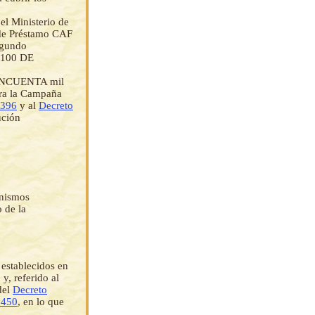
el Ministerio de
 de Préstamo CAF
Segundo
/100 DE
 CINCUENTA mil
ra la Campaña
7396
y al
Decreto
ución
anismos
 de la
s establecidos en
y, referido al
del
Decreto
7450
, en lo que