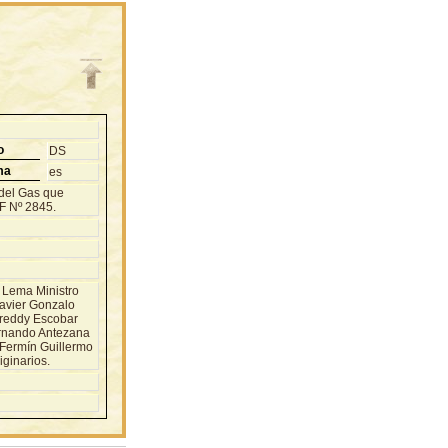
o
DS
ma
es
 del Gas que
AF Nº 2845.
 Lema Ministro
Javier Gonzalo
Freddy Escobar
ernando Antezana
 Fermín Guillermo
ginarios.