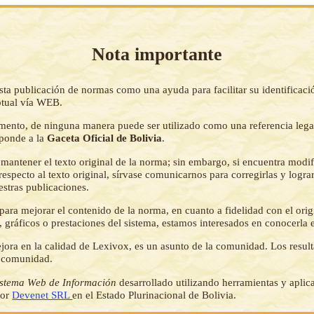
Nota importante
sta publicación de normas como una ayuda para facilitar su identificaci
tual vía WEB.
mento, de ninguna manera puede ser utilizado como una referencia lega
sponde a la
Gaceta Oficial de Bolivia
.
mantener el texto original de la norma; sin embargo, si encuentra modi
respecto al texto original, sírvase comunicarnos para corregirlas y logr
estras publicaciones.
ara mejorar el contenido de la norma, en cuanto a fidelidad con el origi
 gráficos o prestaciones del sistema, estamos interesados en conocerla 
jora en la calidad de Lexivox, es un asunto de la comunidad. Los resul
a comunidad.
istema Web de Información
desarrollado utilizando herramientas y aplic
por
Devenet SRL
en el Estado Plurinacional de Bolivia.