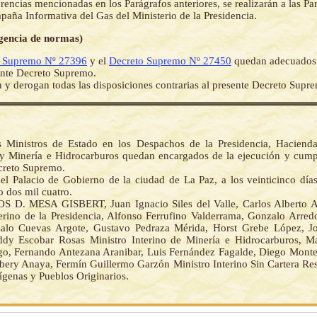
erencias mencionadas en los Parágrafos anteriores, se realizarán a las Pa
paña Informativa del Gas del Ministerio de la Presidencia.
igencia de normas)
o Supremo Nº 27396
y el
Decreto Supremo Nº 27450
quedan adecuados a
ente Decreto Supremo.
 y derogan todas las disposiciones contrarias al presente Decreto Supr
 Ministros de Estado en los Despachos de la Presidencia, Hacienda
 Minería e Hidrocarburos quedan encargados de la ejecución y cump
creto Supremo.
el Palacio de Gobierno de la ciudad de La Paz, a los veinticinco día
o dos mil cuatro.
S D. MESA GISBERT, Juan Ignacio Siles del Valle, Carlos Alberto 
terino de la Presidencia, Alfonso Ferrufino Valderrama, Gonzalo Arred
alo Cuevas Argote, Gustavo Pedraza Mérida, Horst Grebe López, Jo
ddy Escobar Rosas Ministro Interino de Minería e Hidrocarburos, M
go, Fernando Antezana Aranibar, Luis Fernández Fagalde, Diego Monte
bery Anaya, Fermín Guillermo Garzón Ministro Interino Sin Cartera Re
ígenas y Pueblos Originarios.