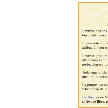
Lexivox ofrece e
búsqueda concep
El presente docu
atribución corre
Lexivox procura 
alteraciones con 
perfección en nu
Toda sugerencia p
metainformación,
La progresiva me
y beneficio de l
LexiVox
es un
S
software libre
, 