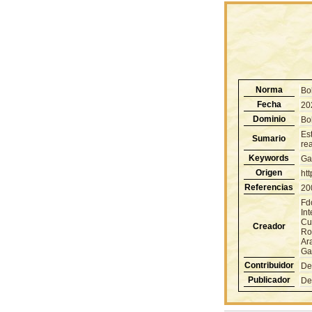
Norma
Bo
Fecha
20
Dominio
Bol
Es
Sumario
rea
Keywords
Ga
Origen
ht
Referencias
20
Fd
Int
Cu
Creador
Ro
Ar
Ga
Contribuidor
De
Publicador
De