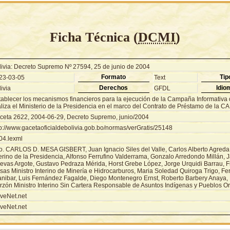
Ficha Técnica (
DCMI
)
livia: Decreto Supremo Nº 27594, 25 de junio de 2004
Formato
Tip
23-03-05
Text
Derechos
Idio
ivia
GFDL
tablecer los mecanismos financieros para la ejecución de la Campaña Informativa
liza el Ministerio de la Presidencia en el marco del Contrato de Préstamo de la C
ceta 2622, 2004-06-29, Decreto Supremo, junio/2004
tp://www.gacetaoficialdebolivia.gob.bo/normas/verGratis/25148
04.lexml
o. CARLOS D. MESA GISBERT, Juan Ignacio Siles del Valle, Carlos Alberto Agreda
erino de la Presidencia, Alfonso Ferrufino Valderrama, Gonzalo Arredondo Millán, 
evas Argote, Gustavo Pedraza Mérida, Horst Grebe López, Jorge Urquidi Barrau, 
sas Ministro Interino de Minería e Hidrocarburos, Maria Soledad Quiroga Trigo, F
anibar, Luis Fernández Fagalde, Diego Montenegro Ernst, Roberto Barbery Anaya,
rzón Ministro Interino Sin Cartera Responsable de Asuntos Indígenas y Pueblos Ori
veNet.net
veNet.net