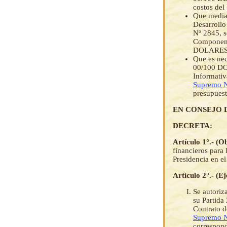
costos del
Que median
Desarrollo
Nº 2845, s
Component
DOLARES
Que es ne
00/100 DO
Informativ
Supremo 
presupuest
EN CONSEJO 
DECRETA:
Artículo 1°.- (O
financieros para 
Presidencia en e
Artículo 2°.- (E
Se autoriza
su Partida
Contrato d
Supremo 
correspond