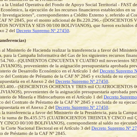
a a la Unidad Operativa del Fondo de Apoyo Social Territorial - FAST de
 Económico, la ejecución de los recursos financieros establecidos en su
e Investigaciones”, correspondientes a Crédito Externo y, referido al Co
CAF Nº 2845, por el monto adicional de Bs.220.296.- (DOSCIENTOS 
S NOVENTA Y SEIS 00/100 BOLIVIANOS), que fueron excluidos de
xo 2 del
Decreto Supremo Nº 27450
.
ransferencias)
 al Ministerio de Hacienda realizar la transferencia a favor del Ministeri
a, para la Campaña Informativa del Gas de los siguientes recursos financ
554.760.- (QUINIENTOS CINCUENTA Y CUATRO mil novecientos SE
VIANOS), provenientes de la asignación presupuestaria aprobada prev
sterio de Desarrollo Económico en el Artículo 1 del
Decreto Supremo 
o del Contrato de Préstamo de la CAF Nº 2845 y excluida de su ejecuc
upuestaria en el Anexo 2 del
Decreto Supremo Nº 27450
.
683.400.- (SEISCIENTOS OCHENTA Y TRES mil CUATROCIENTOS 0
VIANOS), provenientes de la asignación presupuestaria aprobada prev
sterio de Minería e Hidrocarburos en el Artículo 1 del
Decreto Supremo
o del Contrato de Préstamo de la CAF Nº 2845 y excluida de su ejecuc
upuestaria en el Anexo 2 del
Decreto Supremo Nº 27450
.
a la transferencia a favor del Ministerio de la Presidencia, para la Camp
 de la suma de Bs.435.575 (CUATROCIENTOS TREINTA Y CINCO mil
 CINCO 00/100 BOLIVIANOS), correspondiente al saldo no ejecutad
 la Corte Nacional Electoral en el Artículo 3 del
Decreto Supremo Nº 2
to de Préstamo de la CAF Nº 2845.