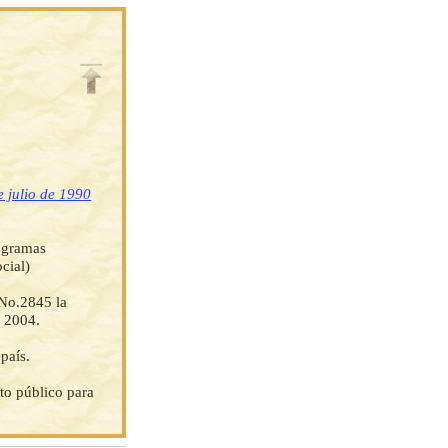
 julio de 1990
rogramas
cial)
 No.2845 la
n 2004.
país.
to público para