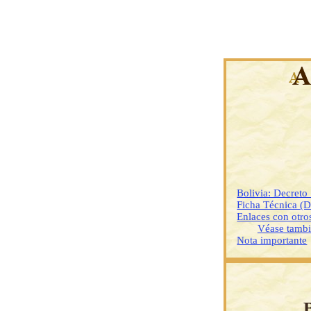
Bolivia: Decret
Ficha Técnica (
Enlaces con otr
Véase tamb
Nota importante