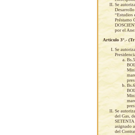
Se autoriz
Desarrollo
“Estudios 
Préstamo 
DOSCIENTO
por el Ane
Artículo 3°.- (T
Se autoriza
Presidenci
Bs.
BOLI
Mini
marc
pres
Bs.
BOLI
Mini
marc
pres
Se autoriz
del Gas,
SETENTA Y
asignado a
del Contra