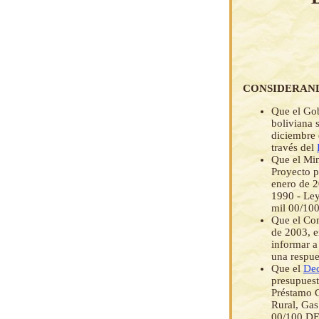
CONSIDERAN
Que el Gob
boliviana 
diciembre 
través del
Que el Min
Proyecto p
enero de 2
1990 - L
mil 00/1
Que el Co
de 2003, e
informar a
una respues
Que el
Dec
presupuest
Préstamo C
Rural, Gas
00/100 DE