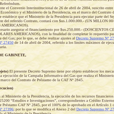
 Referéndum.
te el Convenio Interinstitucional de 26 de abril de 2004, suscrito entre 
 Económico y el Ministerio de la Presidencia, en el marco del Contrato
e establece que el Ministerio de la Presidencia para ejecutar parte del 
e del referido Contrato, contará con $us.1.000.000.- (UN MILLON 00
 AMERICANOS).
cesario asegurar el financiamiento por $us.250.000.- (DOSCIENTOS
LARES AMERICANOS), con la finalidad de completar lo requerido pa
a del Gas; por lo que, se debe realizar ajustes al
Decreto Supremo Nº 2
Nº 27450
de 14 de abril de 2004, referido a los limites máximos de ejec
aria.
DE GABINETE,
bjeto)
El presente Decreto Supremo tiene por objeto establecer los mec
la ejecución de la Campaña Informativa del Gas que realiza el Ministerio
l marco del Contrato de Préstamo de la CAF Nº 2845.
jecucion)
 al Ministerio de la Presidencia, la ejecución de los recursos financiero
 25200 “Estudios e Investigaciones”, correspondientes a Crédito Externo 
e Préstamo CAF Nº 2845, por el 100% de lo aprobado en el Artículo 1 
Nº 27396
; por lo que se modifica el Anexo 2 del
Decreto Supremo Nº 2
a al Ministerio de la Presidencia.