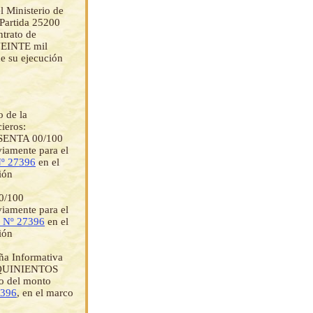
l Ministerio de
 Partida 25200
ntrato de
VEINTE mil
 su ejecución
o de la
ieros:
SENTA 00/100
iamente para el
Nº 27396
en el
ión
0/100
iamente para el
 Nº 27396
en el
ión
aña Informativa
 QUINIENTOS
o del monto
7396
, en el marco