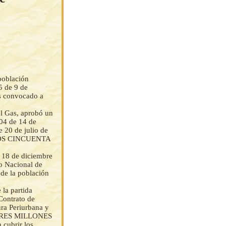
 población
5 de 9 de
ís convocado a
el Gas, aprobó un
/04 de 14 de
 20 de julio de
NTOS CINCUENTA
 18 de diciembre
o Nacional de
 de la población
 la partida
Contrato de
ura Periurbana y
- (TRES MILLONES
cubrir los