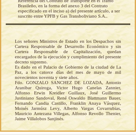
Referencia del Contrato de Transporte en el Tramo
Brasileño, en la forma del anexo 3 del Contrato
especificado en el inciso a) del presente artículo, a ser
suscrito entre YPFB y Gas Transboliviano S.A..
Los señores Ministros de Estado en los Despachos sin
Cartera Responsable de Desarrollo Económico y sin
Cartera Responsable de Capitalización, quedan
encargados de la ejecución y cumplimiento del presente
decreto supremo.
Es dado en el Palacio de Gobierno de la ciudad de La
Paz, a los catorce días del mes de mayo de mil
novecientos noventa y siete años.
Fdo. GONZALO SANCHEZ DE LOZADA, Antonio
Aranibar Quiroga, Victor Hugo Canelas Zannier,
Alfonso Erwin Kreidler Guillaux, José Guillermo
Justiniano Sandoval, René Oswaldo Blattmann Bauer,
Fernando Candia Castillo, Franklin Anaya Vásquez,
Moisés Jarmúsz Levy, Alberto Vargas Covarrubias,
Mauricio Antezana Villegas, Alfonso Revollo Thenier,
Jaime Villalobos Sanjinés.