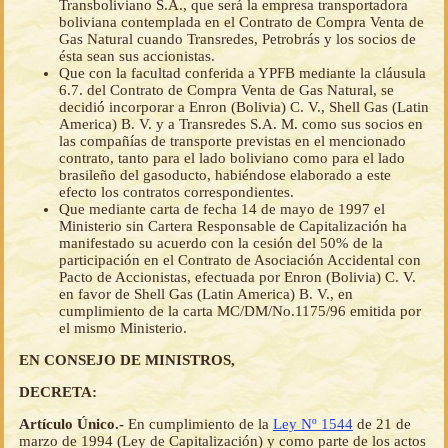
Transboliviano S.A., que será la empresa transportadora
boliviana contemplada en el Contrato de Compra Venta de
Gas Natural cuando Transredes, Petrobrás y los socios de
ésta sean sus accionistas.
Que con la facultad conferida a YPFB mediante la cláusula
6.7. del Contrato de Compra Venta de Gas Natural, se
decidió incorporar a Enron (Bolivia) C. V., Shell Gas (Latin
America) B. V. y a Transredes S.A. M. como sus socios en
las compañías de transporte previstas en el mencionado
contrato, tanto para el lado boliviano como para el lado
brasileño del gasoducto, habiéndose elaborado a este
efecto los contratos correspondientes.
Que mediante carta de fecha 14 de mayo de 1997 el
Ministerio sin Cartera Responsable de Capitalización ha
manifestado su acuerdo con la cesión del 50% de la
participación en el Contrato de Asociación Accidental con
Pacto de Accionistas, efectuada por Enron (Bolivia) C. V.
en favor de Shell Gas (Latin America) B. V., en
cumplimiento de la carta MC/DM/No.1175/96 emitida por
el mismo Ministerio.
EN CONSEJO DE MINISTROS,
DECRETA:
Artículo Único.-
En cumplimiento de la
Ley Nº 1544
de 21 de
marzo de 1994 (Ley de Capitalización) y como parte de los actos