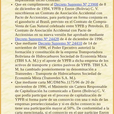
implementar dicho Contrato.
Que en cumplimiento al
Decreto Supremo Nº 23908
de 8
de diciembre de 1994, YPFB y Enron (Bolivia) C. V.
suscribieron un Contrato de Asociación Accidental con
Pacto de Accionistas, para participar en forma conjunta en
el gasoducto al Brasil, previsto en el Contrato de Compra-
Venta de Gas Natural celebrado entre YPFB y Petrobrás. El
Contrato de Asociación Accidental con Pacto de
Accionistas en su nueva versión fue aprobado mediante
Decreto Supremo Nº 24428
de 4 de diciembre de 1996.
Que mediante
Decreto Supremo Nº 24410
de 14 de
noviembre de 1996, el Poder Ejecutivo autorizó la
formación y constitución de la empresa Transportadora
Boliviana de Hidrocarburos Sociedad de Economía Mixta
(TBH S.A. M.) y el aporte de YPFB a dicha empresa de los
activos de transporte y ciertos pasivos de YPFB. TBH S.A.
M. ha cambiado posteriormente su denominación a
Transredes - Transporte de Hidrocarburos Sociedad de
Economía Mixta (Transredes S.A. M.).
Que mediante carta MC/DM/No.1175/96 de 20 de
noviembre de 1996, el Ministerio sin Cartera Responsable
de Capitalización ha comunicado a Enron (Bolivia) C. V.
que podía participar en el proceso de capitalización de
YPFB si forma parte de un consorcio con una o más de las
empresas preseleccionadas y si en dicho consorcio no
tiene una participación mayor al 50%. De conformidad a la
carta mencionada, si el consorcio en el que participe Enron