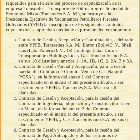
requeridos para el cierre del proceso de capitalización de la
empresa Transredes - Transporte de Hidrocarburos Sociedad de
Economía Mixta (Transredes S.A. M.), se instruye a la
Presidencia Ejecutiva de Yacimientos Petrolíferos Fiscales
Bolivianos (YPFB) la suscripción de los siguientes contratos,
cuyos textos se aprueban mediante el presente decreto supremo:
Contrato de Cesión, Aceptación y Coordinación, celebrado
entre YPFB, Transredes S.A. M., Enron (BoliviC. V., Shell
Gas (Latin AmericB. V., TR Holdings Ltda., Enron
Transportadora Holdings Ltd. y Gas Transboliviano S.A.,
en sus 10 cláusulas y anexos 1, 1A, 1B, 1C, 2, 2A, 3 y 3A.
Contrato de Cesión Parcial y Aceptación, para la cesión
parcial del Contrato de Compra Venta de Gas Natural
(“GSA”), en la forma del anexo 1 del Contrato
especificado en el inciso a) del presente artículo, a ser
suscrito entre YPFB y Transredes S.A. M. en sus 6
cláusulas.
Contrato de Cesión y Aceptación, para la cesión del
Contrato de Ingeniería, adquisición y Construcción Llave
en Mano, en la forma del anexo 2 del Contrato
especificado en el inciso a) del presente artículo, a ser
suscrito entre YPFB, y Gas Transboliviano S.A. en sus 6
cláusulas.
Contrato de Cesión y Aceptación, para la cesión del
Contrato de Pago Anticipado y de los Términos de