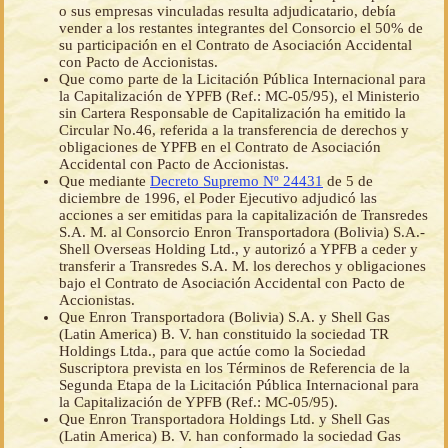
o sus empresas vinculadas resulta adjudicatario, debía
vender a los restantes integrantes del Consorcio el 50% de
su participación en el Contrato de Asociación Accidental
con Pacto de Accionistas.
Que como parte de la Licitación Pública Internacional para
la Capitalización de YPFB (Ref.: MC-05/95), el Ministerio
sin Cartera Responsable de Capitalización ha emitido la
Circular No.46, referida a la transferencia de derechos y
obligaciones de YPFB en el Contrato de Asociación
Accidental con Pacto de Accionistas.
Que mediante
Decreto Supremo Nº 24431
de 5 de
diciembre de 1996, el Poder Ejecutivo adjudicó las
acciones a ser emitidas para la capitalización de Transredes
S.A. M. al Consorcio Enron Transportadora (Bolivia) S.A.-
Shell Overseas Holding Ltd., y autorizó a YPFB a ceder y
transferir a Transredes S.A. M. los derechos y obligaciones
bajo el Contrato de Asociación Accidental con Pacto de
Accionistas.
Que Enron Transportadora (Bolivia) S.A. y Shell Gas
(Latin America) B. V. han constituido la sociedad TR
Holdings Ltda., para que actúe como la Sociedad
Suscriptora prevista en los Términos de Referencia de la
Segunda Etapa de la Licitación Pública Internacional para
la Capitalización de YPFB (Ref.: MC-05/95).
Que Enron Transportadora Holdings Ltd. y Shell Gas
(Latin America) B. V. han conformado la sociedad Gas