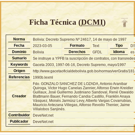
Ficha Técnica (
DCMI
)
Norma
Bolivia: Decreto Supremo Nº 24617, 14 de mayo de 1997
Fecha
Formato
Tipo
2023-03-05
Text
D
Dominio
Derechos
Idioma
Bolivia
GFDL
es
Sumario
Se instruye a YPFB la suscripción de contratos, con transredes
Keywords
Gaceta 2003, 1997-06-16, Decreto Supremo, mayo/1997
Origen
http://www.gacetaoficialdebolivia.gob.bo/normas/verGratis/18
Referencias
1990b.lexml
Fdo. GONZALO SANCHEZ DE LOZADA, Antonio Aranibar
Quiroga, Victor Hugo Canelas Zannier, Alfonso Erwin Kreidler
Guillaux, José Guillermo Justiniano Sandoval, René Oswaldo
Creador
Blattmann Bauer, Fernando Candia Castillo, Franklin Anaya
Vásquez, Moisés Jarmúsz Levy, Alberto Vargas Covarrubias,
Mauricio Antezana Villegas, Alfonso Revollo Thenier, Jaime
Villalobos Sanjinés.
Contribuidor
DeveNet.net
Publicador
DeveNet.net