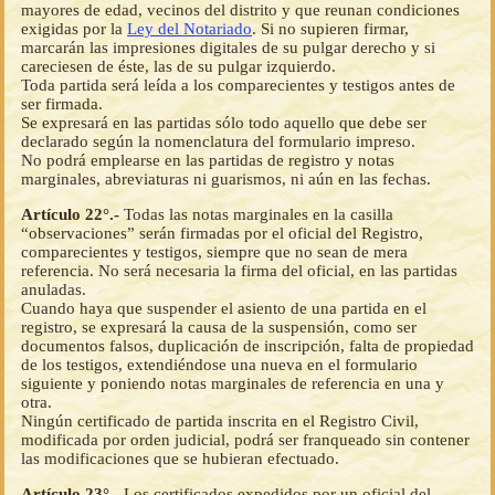
mayores de edad, vecinos del distrito y que reunan condiciones
exigidas por la
Ley del Notariado
. Si no supieren firmar,
marcarán las impresiones digitales de su pulgar derecho y si
careciesen de éste, las de su pulgar izquierdo.
Toda partida será leída a los comparecientes y testigos antes de
ser firmada.
Se expresará en las partidas sólo todo aquello que debe ser
declarado según la nomenclatura del formulario impreso.
No podrá emplearse en las partidas de registro y notas
marginales, abreviaturas ni guarismos, ni aún en las fechas.
Artículo 22°.-
Todas las notas marginales en la casilla
“observaciones” serán firmadas por el oficial del Registro,
comparecientes y testigos, siempre que no sean de mera
referencia. No será necesaria la firma del oficial, en las partidas
anuladas.
Cuando haya que suspender el asiento de una partida en el
registro, se expresará la causa de la suspensión, como ser
documentos falsos, duplicación de inscripción, falta de propiedad
de los testigos, extendiéndose una nueva en el formulario
siguiente y poniendo notas marginales de referencia en una y
otra.
Ningún certificado de partida inscrita en el Registro Civil,
modificada por orden judicial, podrá ser franqueado sin contener
las modificaciones que se hubieran efectuado.
Artículo 23°.-
Los certificados expedidos por un oficial del