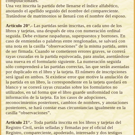
computacionales.
Una vez inscrita la partida debe llenarse el índice alfabético,
anotando el apellido seguido del nombre del compareciente.
Tratándose de matrimonios se llenará con el nombre del esposo.
Artículo 20°.-
Las partidas serán inscritas, en cada uno de los
libros y tarjetas, una después de otra con numeración ordinal
seguida. Debe evitarse raspaduras, superpuestos y borrones. En
caso de enmiendas o palabras entre renglonadas, se salvará con
una nota en la casilla “observaciones” de la misma partida, antes
de ser firmada. Cuando se cometieren errores graves, se correrá
rayas cruzadas en la partida equivocada, para anular, asentándose
una nueva en el formulario siguiente. La numeración seguida
sólo comprenderá a las partidas correctas, las que serán asentadas
por duplicado en el libro y la tarjeta. El número de inscripciones
será igual en ambos. Si existiese error que motive la anulación de
la partida en un libro, la correspondiente en la tarjeta quedará en
blanco y se correrá rayas cruzadas sobre los formularios no
utilizados, en tal forma que el libro guarde uniformidad con la
información de la tarjeta. En los casos de adopciones,
reconocimientos posteriores, cambios de nombres, y anotaciones
posteriores, se hará constar esas circunstancias igualmente en la
casilla “observaciones”.
Artículo 21°.-
Toda partida inscrita en los libros y tarjetas del
Registro Civil, serán selladas y firmadas por el oficial del
Registro, compareciente, apoderado, interesado y dos testigos