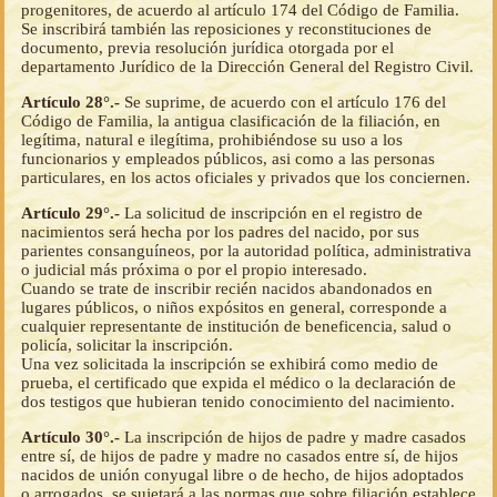
progenitores, de acuerdo al artículo 174 del Código de Familia.
Se inscribirá también las reposiciones y reconstituciones de
documento, previa resolución jurídica otorgada por el
departamento Jurídico de la Dirección General del Registro Civil.
Artículo 28°.-
Se suprime, de acuerdo con el artículo 176 del
Código de Familia, la antigua clasificación de la filiación, en
legítima, natural e ilegítima, prohibiéndose su uso a los
funcionarios y empleados públicos, asi como a las personas
particulares, en los actos oficiales y privados que los conciernen.
Artículo 29°.-
La solicitud de inscripción en el registro de
nacimientos será hecha por los padres del nacido, por sus
parientes consanguíneos, por la autoridad política, administrativa
o judicial más próxima o por el propio interesado.
Cuando se trate de inscribir recién nacidos abandonados en
lugares públicos, o niños expósitos en general, corresponde a
cualquier representante de institución de beneficencia, salud o
policía, solicitar la inscripción.
Una vez solicitada la inscripción se exhibirá como medio de
prueba, el certificado que expida el médico o la declaración de
dos testigos que hubieran tenido conocimiento del nacimiento.
Artículo 30°.-
La inscripción de hijos de padre y madre casados
entre sí, de hijos de padre y madre no casados entre sí, de hijos
nacidos de unión conyugal libre o de hecho, de hijos adoptados
o arrogados, se sujetará a las normas que sobre filiación establece