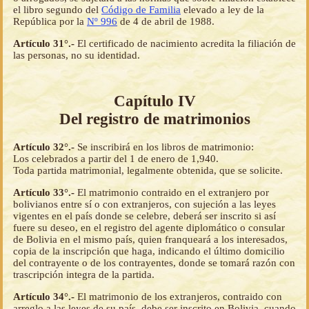
el libro segundo del
Código de Familia
elevado a ley de la
República por la
Nº 996
de 4 de abril de 1988.
Artículo 31°.-
El certificado de nacimiento acredita la filiación de
las personas, no su identidad.
Capítulo IV
Del registro de matrimonios
Artículo 32°.-
Se inscribirá en los libros de matrimonio:
Los celebrados a partir del 1 de enero de 1,940.
Toda partida matrimonial, legalmente obtenida, que se solicite.
Artículo 33°.-
El matrimonio contraido en el extranjero por
bolivianos entre sí o con extranjeros, con sujeción a las leyes
vigentes en el país donde se celebre, deberá ser inscrito si así
fuere su deseo, en el registro del agente diplomático o consular
de Bolivia en el mismo país, quien franqueará a los interesados,
copia de la inscripción que haga, indicando el último domicilio
del contrayente o de los contrayentes, donde se tomará razón con
trascripción integra de la partida.
Artículo 34°.-
El matrimonio de los extranjeros, contraido con
arreglo a las leyes de su país, debe ser inscrito en Bolivia, cuando