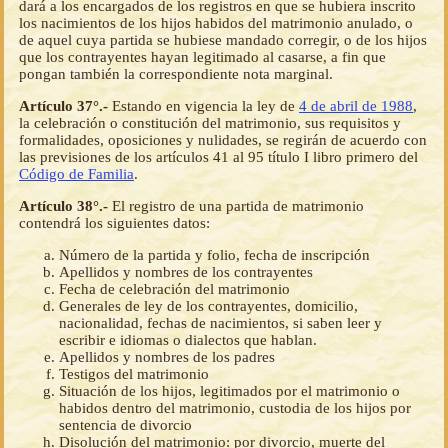
dará a los encargados de los registros en que se hubiera inscrito
los nacimientos de los hijos habidos del matrimonio anulado, o
de aquel cuya partida se hubiese mandado corregir, o de los hijos
que los contrayentes hayan legitimado al casarse, a fin que
pongan también la correspondiente nota marginal.
Artículo 37°.-
Estando en vigencia la ley de
4 de abril de 1988
,
la celebración o constitución del matrimonio, sus requisitos y
formalidades, oposiciones y nulidades, se regirán de acuerdo con
las previsiones de los artículos 41 al 95 título I libro primero del
Código de Familia
.
Artículo 38°.-
El registro de una partida de matrimonio
contendrá los siguientes datos:
Número de la partida y folio, fecha de inscripción
Apellidos y nombres de los contrayentes
Fecha de celebración del matrimonio
Generales de ley de los contrayentes, domicilio,
nacionalidad, fechas de nacimientos, si saben leer y
escribir e idiomas o dialectos que hablan.
Apellidos y nombres de los padres
Testigos del matrimonio
Situación de los hijos, legitimados por el matrimonio o
habidos dentro del matrimonio, custodia de los hijos por
sentencia de divorcio
Disolución del matrimonio: por divorcio, muerte del