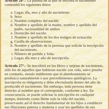
Artículo 26°.-
La partida en la que se inscriba el nacimiento
contendrá los siguientes datos:
Lugar, día, mes y año de nacimiento
Sexo
Nombre completo del nacido
Nombre y apellido de la madre, nombre y apellido del
padre, nacionalidad de ambos
Domicilio del nacido
Nombre y apellido de los dos testigos de actuación
Casilla de observaciones
Nombre y apellido de la persona que solicite la inscripción
del nacimiento.
Número de partida y folio.
Lugar, día mes y año de inscripción.
Artículo 27°.-
Se inscribirá en los libros y tarjetas de nacimiento,
sólo los de aquellos que hubieran nacido con vida, salvo prueba
en contrario, siendo indiferente que el alumbramiento se
produzca naturalmente o por procedimientos quirúrgicos. La
inscripción es obligatoria y debe efectuársela dentro del año de
producido el nacimiento. Sin embargo, toda persona tiene
derecho al nombre que el corresponde, conforme a ley. En
consecuencia, se puede solicitar la inscripción en cualquier
tiempo, teniendo como límite solo la vida del nacido,
preservando así el derecho fundamental de los hijos a establecer
sus filiaciones paterna y materna y usar los apellidos de sus