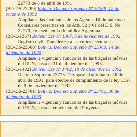
22773 de 8 de abril de 1991
[BO-DS-23289]
Bolivia: Decreto Supremo Nº 23289, 12 de
octubre de 1992
Amplianse las facultades de los Agentes Diplomáticos o
Consulares prescritas en los Arts. 52 y 61 del D.S. No.
22773, con sede en la República Argentina.
[BO-L-1367]
Bolivia: Ley Nº 1367, 9 de noviembre de 1992
Registro civil. Transfiérese a las cortes electorales
[BO-DS-23360]
Bolivia: Decreto Supremo Nº 23360, 14 de
diciembre de 1992
Ampliase la vigencia y funciones de las brigadas móviles
del RUN, hasta el 31 de diciembre de 1,993.
[BO-L-1402]
Bolivia: Ley Nº 1402, 18 de diciembre de 1992
Decreto Supremo 22773. Derogase el aprobado el 8 de
abril de 1991, para efectos de cumplimiento de la ley 1367
de 9 de noviembre de 1992
[BO-DS-23701]
Bolivia: Decreto Supremo Nº 23701, 30 de
diciembre de 1993
Amplíase la vigencia y funciones de las brigadas móviles
del RUN, hasta la conclusión del Proyecto.