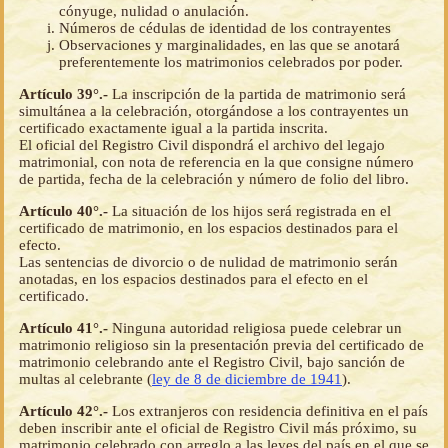
cónyuge, nulidad o anulación.
Números de cédulas de identidad de los contrayentes
Observaciones y marginalidades, en las que se anotará
preferentemente los matrimonios celebrados por poder.
Artículo 39°.-
La inscripción de la partida de matrimonio será
simultánea a la celebración, otorgándose a los contrayentes un
certificado exactamente igual a la partida inscrita.
El oficial del Registro Civil dispondrá el archivo del legajo
matrimonial, con nota de referencia en la que consigne número
de partida, fecha de la celebración y número de folio del libro.
Artículo 40°.-
La situación de los hijos será registrada en el
certificado de matrimonio, en los espacios destinados para el
efecto.
Las sentencias de divorcio o de nulidad de matrimonio serán
anotadas, en los espacios destinados para el efecto en el
certificado.
Artículo 41°.-
Ninguna autoridad religiosa puede celebrar un
matrimonio religioso sin la presentación previa del certificado de
matrimonio celebrando ante el Registro Civil, bajo sanción de
multas al celebrante (
ley de 8 de diciembre de 1941
).
Artículo 42°.-
Los extranjeros con residencia definitiva en el país
deben inscribir ante el oficial de Registro Civil más próximo, su
matrimonio celebrado con arreglo a las leyes del país en el que se