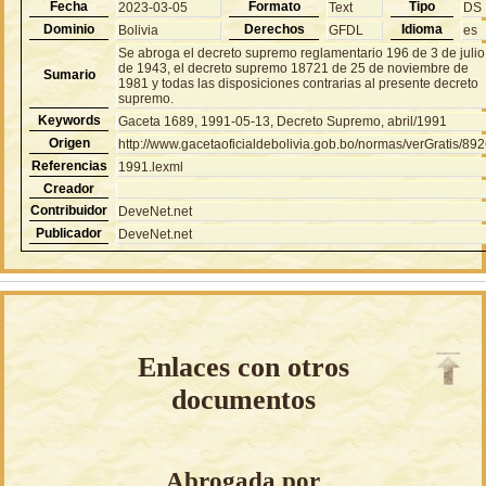
Fecha
Formato
Tipo
2023-03-05
Text
DS
Dominio
Derechos
Idioma
Bolivia
GFDL
es
Se abroga el decreto supremo reglamentario 196 de 3 de julio
de 1943, el decreto supremo 18721 de 25 de noviembre de
Sumario
1981 y todas las disposiciones contrarias al presente decreto
supremo.
Keywords
Gaceta 1689, 1991-05-13, Decreto Supremo, abril/1991
Origen
http://www.gacetaoficialdebolivia.gob.bo/normas/verGratis/89
Referencias
1991.lexml
Creador
Contribuidor
DeveNet.net
Publicador
DeveNet.net
Enlaces con otros
documentos
Abrogada por