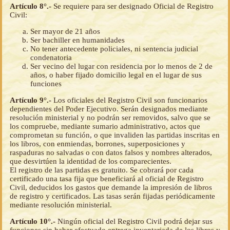
Artículo 8°.-
Se requiere para ser designado Oficial de Registro
Civil:
Ser mayor de 21 años
Ser bachiller en humanidades
No tener antecedente policiales, ni sentencia judicial
condenatoria
Ser vecino del lugar con residencia por lo menos de 2 de
años, o haber fijado domicilio legal en el lugar de sus
funciones
Artículo 9°.-
Los oficiales del Registro Civil son funcionarios
dependientes del Poder Ejecutivo. Serán designados mediante
resolución ministerial y no podrán ser removidos, salvo que se
los compruebe, mediante sumario administrativo, actos que
comprometan su función, o que invaliden las partidas inscritas en
los libros, con enmiendas, borrones, superposiciones y
raspaduras no salvadas o con datos falsos y nombres alterados,
que desvirtúen la identidad de los comparecientes.
El registro de las partidas es gratuito. Se cobrará por cada
certificado una tasa fija que beneficiará al oficial de Registro
Civil, deducidos los gastos que demande la impresión de libros
de registro y certificados. Las tasas serán fijadas periódicamente
mediante resolución ministerial.
Artículo 10°.-
Ningún oficial del Registro Civil podrá dejar sus
funciones sin haber efectuado entrega inventariada de los libros y