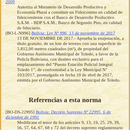
2009
Autoriza al Ministerio de Desarrollo Productivo y
Economía Plural a constituir un Fideicomiso en calidad de
fideicomitente con el Banco de Desarrollo Productivo
S.A.M. - BDP S.A.M., Banco de Segundo Piso, en calidad
de fiduciario.
[BO-L-N996]
Bolivia: Ley Nº 996, 13 de noviembre de 2017
13 DE NOVIEMBRE DE 2017.- Aprueba la enajenación, a
título gratuito, de un lote de terreno con una superficie de
5.812,00 metros cuadrados (m²), de propiedad del
Gobierno Autónomo Municipal de Toledo, a favor de la
Policía Boliviana, con destino exclusivo para el
emplazamiento del “Puesto Estación Policial Integral
Toledo 1”, de conformidad a la Ley Municipal N°
103/2017, promulgada en fecha 10 de abril de 2017,
emitida por el Gobierno Autónomo Municipal de Toledo.
Referencias a esta norma
[BO-DS-22995]
Bolivia: Decreto Supremo Nº 22995, 6 de
diciembre de 1991
Modificase el tenor de los artículos 9, 13, 19, 25, 29, 39,
56, 57, 64, 67, 68 y 72 del decreto supremo reglamentario