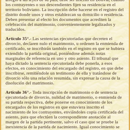
los contrayentes o sus descendientes fijen su residencia en el
territorio boliviano. La inscripción debe hacerse en el registro del
distrito donde unos y otros establezcan su domicilio o residencia.
Deben presentar al efecto los documentos que acrediten la
celebración del matrimonio, convenientemente legalizados y
traducidos.
Artículo 35°.-
Las sentencias ejecutoriadas que decreten el
divorcio, declaren nulo el matrimonio, u ordenen la enmienda de
certificado, se inscribirán también en el registro en que se hubiera
extendido la partida original, poniéndose además notas
marginales de referencia en uno y otro asiento. El tribunal que
haya dictado la sentencia ejecutoriada debe ponerla, a esos
efectos, en conocimiento del encargado del registro, en que debe
inscribirse, remitiéndole un testimonio de ella y tratándose de
divorcio sólo una relación resumida, sin expresar la causa de la
disolución del matrimonio.
Artículo 36°.-
Toda inscripción de matrimonio o de sentencia
ejecutoriada de divorcio, nulidad de matrimonio, o enmienda de
su partida respectiva, debe ponerse en conocimiento de los
encargados de los registros en que estuviera inscrito el
nacimiento de los contrayentes, enviándoles copia certificada del
asiento, para que efectúen la correspondiente anotación al
margen de la partida pertinente, salvo el caso que se pruebe la
inexistencia de la partida de nacimiento. Igual conocimiento se