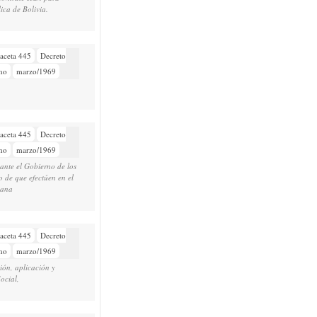
lica de Bolivia.
aceta 445
Decreto
mo
marzo/1969
aceta 445
Decreto
mo
marzo/1969
ante el Gobierno de los
 de que efectúen en el
cana
aceta 445
Decreto
mo
marzo/1969
ión, aplicación y
ocial,