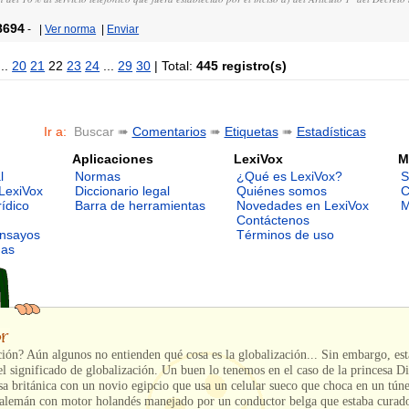
8694
-
|
Ver norma
|
Enviar
..
20
21
22
23
24
...
29
30
| Total:
445 registro(s)
Ir a:
Buscar ➠
Comentarios
➠
Etiquetas
➠
Estadísticas
Aplicaciones
LexiVox
M
l
Normas
¿Qué es LexiVox?
S
LexiVox
Diccionario legal
Quiénes somos
C
rídico
Barra de herramientas
Novedades en LexiVox
M
Contáctenos
ensayos
Términos de uso
mas
ión? Aún algunos no entienden qué cosa es la globalización... Sin embargo, es
l significado de globalización. Un buen lo tenemos en el caso de la princesa D
a británica con un novio egipcio que usa un celular sueco que choca en un túne
 alemán con motor holandés manejado por un conductor belga que estaba curad