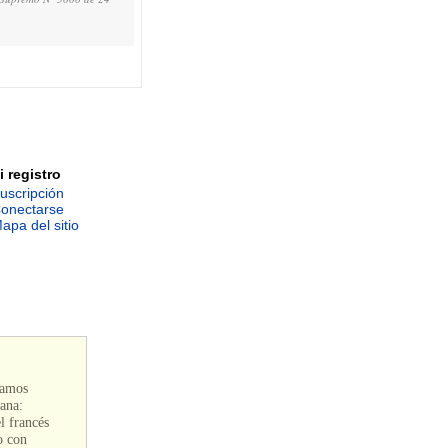
i registro
uscripción
onectarse
apa del sitio
tamos
iana:
l francés
o con