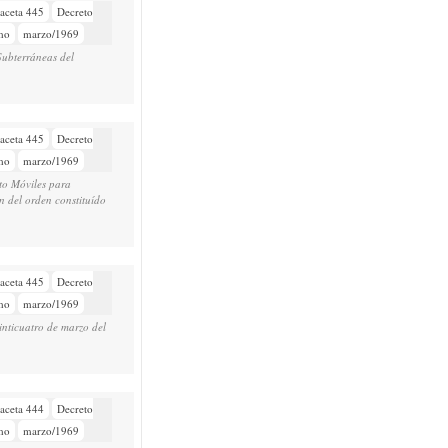
aceta 445
Decreto
mo
marzo/1969
ubterráneas del
aceta 445
Decreto
mo
marzo/1969
to Móviles para
n del orden constituído
aceta 445
Decreto
mo
marzo/1969
inticuatro de marzo del
aceta 444
Decreto
mo
marzo/1969