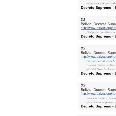
estatales, y con las cual
Decreto Supremo
-
DS
Bolivia: Decreto Sup
http://www.lexivox.org/
Desígnase Presidente de
Decreto Supremo
-
DS
Bolivia: Decreto Sup
http://www.lexivox.org/
Encomendar al señor Ing
Estados Unidos de Améri
país del Norte las Licit
Decreto Supremo
-
DS
Bolivia: Decreto Sup
http://www.lexivox.org/
Créase lo Caja de. Segur
ejecución de regímenes d
Decreto Supremo
-