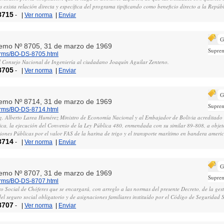
es exista relación directa y específica del programa tipificando como beneficio directo a la Repúb
8715
-
|
Ver norma
|
Enviar
G
remo Nº 8705, 31 de marzo de 1969
Supre
norms/BO-DS-8705.html
l Consejo Nacional de Ingeniería al ciudadano Joaquín Aguilar Zenteno.
8705
-
|
Ver norma
|
Enviar
G
remo Nº 8714, 31 de marzo de 1969
Supre
norms/BO-DS-8714.html
. Alberto Larea Humérez Ministro de Economía Nacional y al Embajador de Bolivia acreditado 
ca, la ejecución del Convenio de la Ley Pública 480, enmendada con su similar 89-808, a objeto
aciones Públicas por el valor FAS de la harina de trigo y el transporte marítimo en bandera ameri
8714
-
|
Ver norma
|
Enviar
G
remo Nº 8707, 31 de marzo de 1969
Supre
norms/BO-DS-8707.html
o Social de Chóferes que se encargará, con arreglo a las normas del presente Decreto, de la gest
el seguro social obligatorio y de asignaciones familiares instituído por el Código de Seguridad S
8707
-
|
Ver norma
|
Enviar