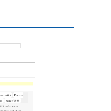
aceta 445
Decreto
mo
marzo/1969
1969, así como a
contrate sean para