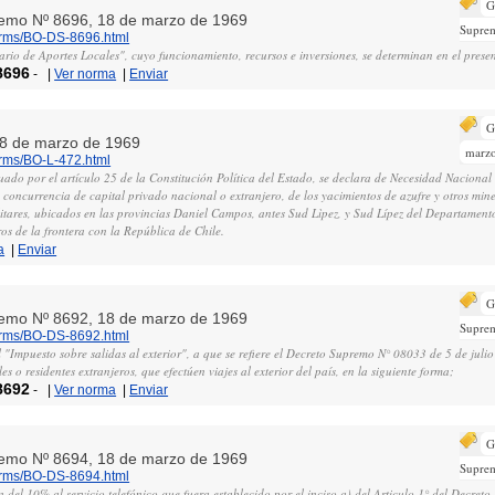
G
remo Nº 8696, 18 de marzo de 1969
Supre
norms/BO-DS-8696.html
rio de Aportes Locales", cuyo funcionamiento, recursos e inversiones, se determinan en el prese
8696
-
|
Ver norma
|
Enviar
G
 18 de marzo de 1969
marz
orms/BO-L-472.html
ado por el artículo 25 de la Constitución Política del Estado, se declara de Necesidad Nacional 
 concurrencia de capital privado nacional o extranjero, de los yacimientos de azufre y otros min
itares, ubicados en las provincias Daniel Campos, antes Sud Lìpez, y Sud Lípez del Departamento
ros de la frontera con la República de Chile.
a
|
Enviar
G
remo Nº 8692, 18 de marzo de 1969
Supre
norms/BO-DS-8692.html
l "Impuesto sobre salidas al exterior", a que se refiere el Decreto Supremo N° 08033 de 5 de jul
s o residentes extranjeros, que efectúen viajes al exterior del país, en la siguiente forma;
8692
-
|
Ver norma
|
Enviar
G
remo Nº 8694, 18 de marzo de 1969
Supre
norms/BO-DS-8694.html
 del 10% al servicio telefónico que fuera establecido por el inciso a) del Articulo 1° del Decre