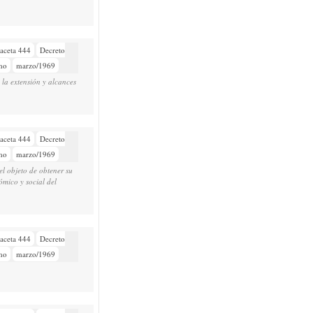
aceta 444
Decreto
mo
marzo/1969
 la extensión y alcances
aceta 444
Decreto
mo
marzo/1969
el objeto de obtener su
ómico y social del
aceta 444
Decreto
mo
marzo/1969