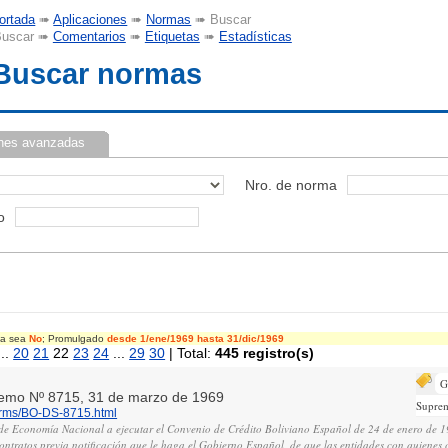
ortada
➠
Aplicaciones
➠
Normas
➠ Buscar
uscar ➠
Comentarios
➠
Etiquetas
➠
Estadísticas
Buscar normas
nes avanzadas
Nro. de norma
o
cia sea
No
; Promulgado
desde 1/ene/1969
hasta 31/dic/1969
..
20
21
22
23
24
...
29
30
| Total:
445 registro(s)
G
remo Nº 8715, 31 de marzo de 1969
Supre
norms/BO-DS-8715.html
o de Economía Nacional a ejecutar el Convenio de Crédito Boliviano Español de 24 de enero de 
contratos previa notificación que le haga el Gobierno Español, de que las entidades con quienes 