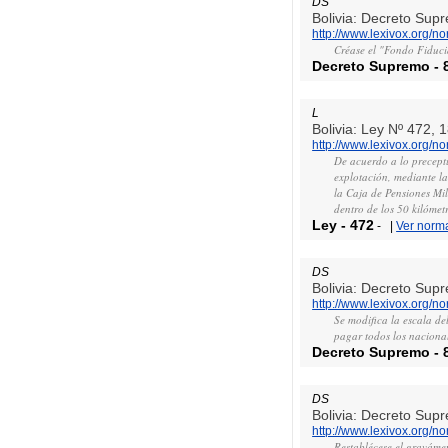
DS
Bolivia: Decreto Sup
http://www.lexivox.org/
Créase el "Fondo Fiducia
Decreto Supremo
-
L
Bolivia: Ley Nº 472,
http://www.lexivox.org/n
De acuerdo a lo preceptu
explotación, mediante la
la Caja de Pensiones Mil
dentro de los 50 kilómet
Ley
-
472
-
|
Ver norm
DS
Bolivia: Decreto Sup
http://www.lexivox.org/
Se modifica la escala de
pagar todos los nacionale
Decreto Supremo
-
DS
Bolivia: Decreto Sup
http://www.lexivox.org/
Restablécese el gravámen