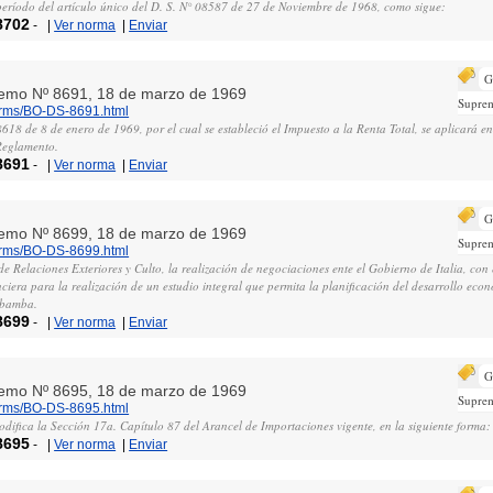
período del artículo único del D. S. N° 08587 de 27 de Noviembre de 1968, como sigue:
8702
-
|
Ver norma
|
Enviar
G
remo Nº 8691, 18 de marzo de 1969
Supre
norms/BO-DS-8691.html
18 de 8 de enero de 1969, por el cual se estableció el Impuesto a la Renta Total, se aplicará en
 Reglamento.
8691
-
|
Ver norma
|
Enviar
G
remo Nº 8699, 18 de marzo de 1969
Supre
norms/BO-DS-8699.html
 de Relaciones Exteriores y Culto, la realización de negociaciones ente el Gobierno de Italia, con 
anciera para la realización de un estudio integral que permita la planificación del desarrollo econ
abamba.
8699
-
|
Ver norma
|
Enviar
G
remo Nº 8695, 18 de marzo de 1969
Supre
norms/BO-DS-8695.html
modifica la Sección 17a. Capítulo 87 del Arancel de Importaciones vigente, en la siguiente forma:
8695
-
|
Ver norma
|
Enviar