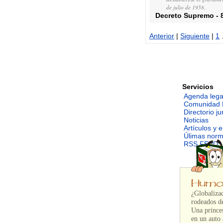
de julio de 1958.
Decreto Supremo
-
Anterior
|
Siguiente
|
1
.
Servicios
Agenda lega
Comunidad 
Directorio ju
Noticias
Artículos y 
Úlimas nor
RSS FEED
¿Globalizac
rodeados de
Una princes
en un auto