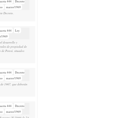
aceta 444
Decreto
mo
marzo/1969
nte Decreto.
aceta 444
Ley
o/1969
el desarrollo y
erales de propiedad de
 de Potosí, situados
aceta 444
Decreto
mo
marzo/1969
io de 1967, que deberán
aceta 444
Decreto
mo
marzo/1969
to Supremo N° 5000 de 24