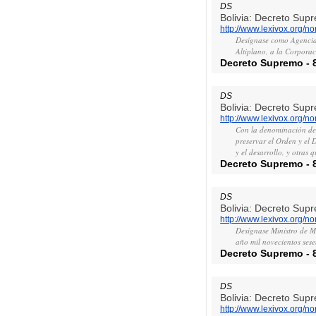
DS
Bolivia: Decreto Sup
http://www.lexivox.org/
Desígnase como Agencia
Altiplano, a la Corpora
Decreto Supremo
-
DS
Bolivia: Decreto Sup
http://www.lexivox.org/
Con la denominación de
preservar el Orden y el
y el desarrollo, y otras
Decreto Supremo
-
DS
Bolivia: Decreto Sup
http://www.lexivox.org/
Desígnase Ministro de M
año mil novecientos sese
Decreto Supremo
-
DS
Bolivia: Decreto Sup
http://www.lexivox.org/