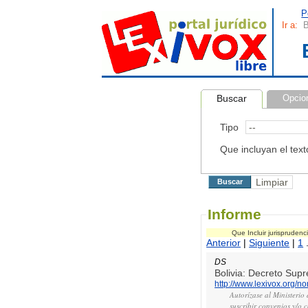
P
Ir a:
B
Buscar
Opcio
Tipo
Que incluyan el text
Informe
Que Incluir jurispruden
Anterior
|
Siguiente
|
1
.
DS
Bolivia: Decreto Sup
http://www.lexivox.org/
Autorízase al Ministeri
suscribir convenios y/o 