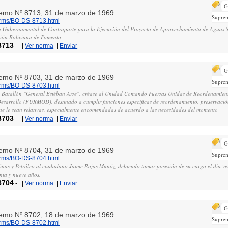
G
remo Nº 8713, 31 de marzo de 1969
Supre
norms/BO-DS-8713.html
 Gubernamental de Contraparte para la Ejecución del Proyecto de Aprovechamiento de Aguas S
ción Boliviana de Fomento
8713
-
|
Ver norma
|
Enviar
G
remo Nº 8703, 31 de marzo de 1969
Supre
norms/BO-DS-8703.html
 Batallón "General Estéban Arze", créase al Unidad Comando Fuerzas Unidas de Reordenamien
 Desarrollo (FURMOD), destinado a cumplir funciones específicas de reordenamiento, preservació
 que le sean relativas, especialmente encomendadas de acuerdo a las necesidades del momento
8703
-
|
Ver norma
|
Enviar
G
remo Nº 8704, 31 de marzo de 1969
Supre
norms/BO-DS-8704.html
inas y Petróleo al ciudadano Jaime Rojas Muñóz, debiendo tomar posesión de su cargo el día ve
nta y nueve años.
8704
-
|
Ver norma
|
Enviar
G
remo Nº 8702, 18 de marzo de 1969
Supre
norms/BO-DS-8702.html