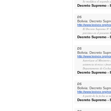
Se modifica el segundo 
Decreto Supremo
-
DS
Bolivia: Decreto Sup
http://www.lexivox.org/
El Decreto Supremo N° 86
previstos en el presente
Decreto Supremo
-
DS
Bolivia: Decreto Sup
http://www.lexivox.org/
Autorízase al Ministerio
asistencia técnica y fin
Departamento de Coch
Decreto Supremo
-
DS
Bolivia: Decreto Sup
http://www.lexivox.org/
A partir de la fecha se 
Decreto Supremo
-