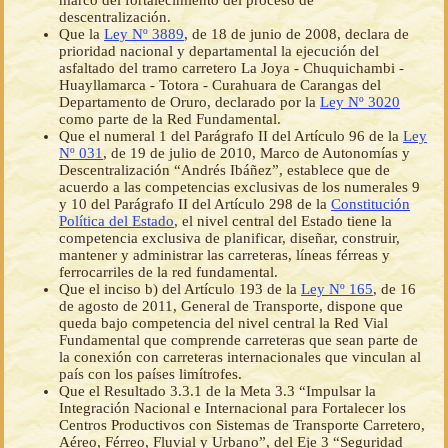
marco del fortalecimiento del proceso de
descentralización.
Que la
Ley Nº 3889
, de 18 de junio de 2008, declara de
prioridad nacional y departamental la ejecución del
asfaltado del tramo carretero La Joya - Chuquichambi -
Huayllamarca - Totora - Curahuara de Carangas del
Departamento de Oruro, declarado por la
Ley Nº 3020
como parte de la Red Fundamental.
Que el numeral 1 del Parágrafo II del Artículo 96 de la
Ley
Nº 031
, de 19 de julio de 2010, Marco de Autonomías y
Descentralización “Andrés Ibáñez”, establece que de
acuerdo a las competencias exclusivas de los numerales 9
y 10 del Parágrafo II del Artículo 298 de la
Constitución
Política del Estado
, el nivel central del Estado tiene la
competencia exclusiva de planificar, diseñar, construir,
mantener y administrar las carreteras, líneas férreas y
ferrocarriles de la red fundamental.
Que el inciso b) del Artículo 193 de la
Ley Nº 165
, de 16
de agosto de 2011, General de Transporte, dispone que
queda bajo competencia del nivel central la Red Vial
Fundamental que comprende carreteras que sean parte de
la conexión con carreteras internacionales que vinculan al
país con los países limítrofes.
Que el Resultado 3.3.1 de la Meta 3.3 “Impulsar la
Integración Nacional e Internacional para Fortalecer los
Centros Productivos con Sistemas de Transporte Carretero,
Aéreo, Férreo, Fluvial y Urbano”, del Eje 3 “Seguridad