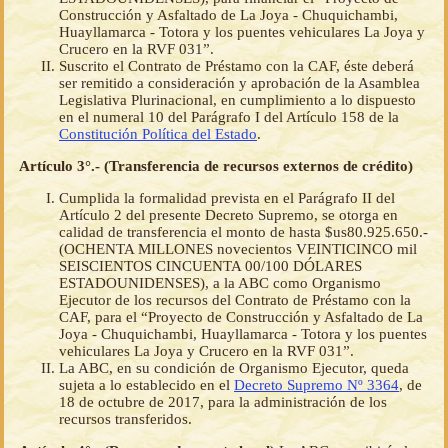
Construcción y Asfaltado de La Joya - Chuquichambi,
Huayllamarca - Totora y los puentes vehiculares La Joya y
Crucero en la RVF 031”.
Suscrito el Contrato de Préstamo con la CAF, éste deberá
ser remitido a consideración y aprobación de la Asamblea
Legislativa Plurinacional, en cumplimiento a lo dispuesto
en el numeral 10 del Parágrafo I del Artículo 158 de la
Constitución Política del Estado
.
Artículo 3°.- (Transferencia de recursos externos de crédito)
Cumplida la formalidad prevista en el Parágrafo II del
Artículo 2 del presente Decreto Supremo, se otorga en
calidad de transferencia el monto de hasta $us80.925.650.-
(OCHENTA MILLONES novecientos VEINTICINCO mil
SEISCIENTOS CINCUENTA 00/100 DÓLARES
ESTADOUNIDENSES), a la ABC como Organismo
Ejecutor de los recursos del Contrato de Préstamo con la
CAF, para el “Proyecto de Construcción y Asfaltado de La
Joya - Chuquichambi, Huayllamarca - Totora y los puentes
vehiculares La Joya y Crucero en la RVF 031”.
La ABC, en su condición de Organismo Ejecutor, queda
sujeta a lo establecido en el
Decreto Supremo Nº 3364
, de
18 de octubre de 2017, para la administración de los
recursos transferidos.