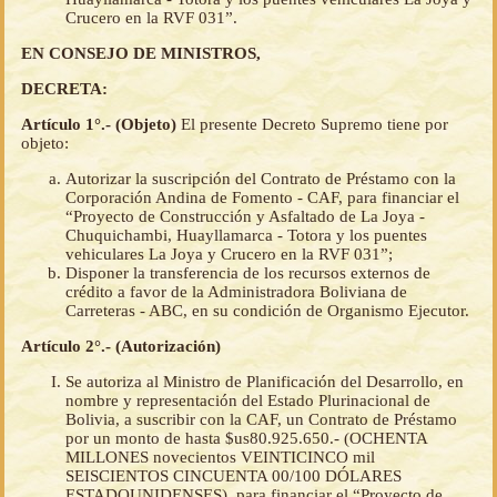
Crucero en la RVF 031”.
EN CONSEJO DE MINISTROS,
DECRETA:
Artículo 1°.- (Objeto)
El presente Decreto Supremo tiene por
objeto:
Autorizar la suscripción del Contrato de Préstamo con la
Corporación Andina de Fomento - CAF, para financiar el
“Proyecto de Construcción y Asfaltado de La Joya -
Chuquichambi, Huayllamarca - Totora y los puentes
vehiculares La Joya y Crucero en la RVF 031”;
Disponer la transferencia de los recursos externos de
crédito a favor de la Administradora Boliviana de
Carreteras - ABC, en su condición de Organismo Ejecutor.
Artículo 2°.- (Autorización)
Se autoriza al Ministro de Planificación del Desarrollo, en
nombre y representación del Estado Plurinacional de
Bolivia, a suscribir con la CAF, un Contrato de Préstamo
por un monto de hasta $us80.925.650.- (OCHENTA
MILLONES novecientos VEINTICINCO mil
SEISCIENTOS CINCUENTA 00/100 DÓLARES
ESTADOUNIDENSES), para financiar el “Proyecto de