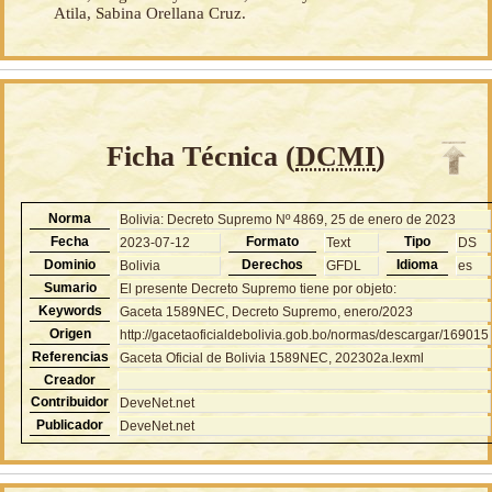
Atila, Sabina Orellana Cruz.
Ficha Técnica (
DCMI
)
Norma
Bolivia: Decreto Supremo Nº 4869, 25 de enero de 2023
Fecha
Formato
Tipo
2023-07-12
Text
DS
Dominio
Derechos
Idioma
Bolivia
GFDL
es
Sumario
El presente Decreto Supremo tiene por objeto:
Keywords
Gaceta 1589NEC, Decreto Supremo, enero/2023
Origen
http://gacetaoficialdebolivia.gob.bo/normas/descargar/169015
Referencias
Gaceta Oficial de Bolivia 1589NEC, 202302a.lexml
Creador
Contribuidor
DeveNet.net
Publicador
DeveNet.net