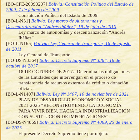
[BO-CPE-20090207]
Bolivia: Constitución Política del Estado de
2009, 7 de febrero de 2009
Constitución Política del Estado de 2009
[BO-L-N31]
Bolivia: Ley marco de Autonomías y
Descentralización “Andrés Ibáñez”, 19 de julio de 2010
Ley marco de autonomías y descentralización “Andrés
Ibáñez”
[BO-L-N165]
Bolivia: Ley General de Transporte, 16 de agosto
de 2011
Ley General de Transporte
[BO-DS-N3364]
Bolivia: Decreto Supremo Nº 3364, 18 de
octubre de 2017
18 DE OCTUBRE DE 2017.- Determina las obligaciones
de las Entidades que intervengan en el proceso de
transferencia de recursos externos de crédito o donación
oficial.
[BO-L-N1407]
Bolivia: Ley Nº 1407, 10 de noviembre de 2021
PLAN DE DESARROLLO ECONÓMICO Y SOCIAL
2021-2025 “RECONSTRUYENDO LA ECONOMÍA
PARA VIVIR BIEN, HACIA LA INDUSTRIALIZACIÓN
CON SUSTITUCIÓN DE IMPORTACIONES”.
[BO-DS-N4869]
Bolivia: Decreto Supremo Nº 4869, 25 de enero
de 2023
El presente Decreto Supremo tiene por objeto: