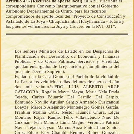
Artículo 4°.- (Recursos de aporte local)
La ABC suscribirá el
correspondiente Convenio Intergubernativo con el Gobierno
Autónomo Departamental de Oruro, para los recursos
comprometidos de aporte local del “Proyecto de Construcción y
Asfaltado de La Joya - Chuquichambi, Huayllamarca - Totora y
los puentes vehiculares La Joya y Crucero en la RVF 031”.
Los señores Ministros de Estado en los Despachos de
Planificación del Desarrollo; de Economía y Finanzas
Públicas; y de Obras Públicas, Servicios y Vivienda,
quedan encargados de la ejecución y cumplimiento del
presente Decreto Supremo.
Es dado en la Casa Grande del Pueblo de la ciudad de
La Paz, a los veinticinco días del mes de enero del año
dos mil veintitrés.FDO. LUIS ALBERTO ARCE
CATACORA, Rogelio Mayta Mayta, Maria Nela Prada
Tejada, Carlos Eduardo Del Castillo Del Carpio,
Edmundo Novillo Aguilar, Sergio Armando Cusicanqui
Loayza, Marcelo Alejandro Montenegro Gómez García,
Franklin Molina Ortiz, Néstor Huanca Chura, Edgar
Montaño Rojas, Ramiro Félix Villavicencio Niño De
Guzmán, Iván Manolo Lima Magne, Verónica Patricia
Navia Tejada, Jeyson Marcos Auza Pinto, Juan Santos
Cruz, Edgar Pary Chambi, Remmy Rubén Gonzales