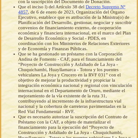
con la suscripción del Documento de Donación.
Que el inciso l) del Artículo 38 del
Decreto Supremo Nº
4857
, de 6 de enero de 2023, Organización del Órgano
Ejecutivo, establece que es atribución de la Ministra(o) de
Planificación del Desarrollo, gestionar, negociar y suscribir
convenios de financiamiento externo, de cooperación
económica y financiera internacional, en el marco del Plan
de Desarrollo Económico y Social - PDES, en
coordinación con los Ministerios de Relaciones Exteriores
y de Economía y Finanzas Públicas.
Que se ha gestionado un préstamo con la Corporación
Andina de Fomento - CAF, para el financiamiento del
“Proyecto de Construcción y Asfaltado de La Joya -
Chuquichambi, Huayllamarca - Totora y los puentes
vehiculares La Joya y Crucero en la RVF 031” con el
objetivo de mejorar la productividad y propiciar la
integración económica nacional y regional con vinculación
internacional en el Departamento de Oruro, mediante el
mejoramiento de la vía existente de la ruta 31,
contribuyendo al incremento de la infraestructura vial
nacional y la cobertura de carreteras pavimentadas en la
Red Vial Fundamental - RVF.
Que es necesario autorizar la suscripción del Contrato de
Préstamo con la CAF, a objeto de materializar el
financiamiento para la ejecución del “Proyecto de
Construcción y Asfaltado de La Joya - Chuquichambi,
Huayllamarca - Totora y los puentes vehiculares La Joya y