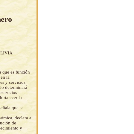
nero
LIVIA
a que es función
 en la
es y servicios.
ado determinará
 servicios
ortalecer la
señala que se
nómica, declara a
cución de
recimiento y