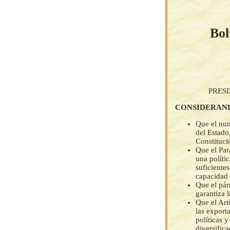
Bol
PRES
CONSIDERAN
Que el num
del Estado
Constituci
Que el Par
una políti
suficiente
capacidad 
Que el pár
garantiza 
Que el Art
las export
políticas 
diversifica