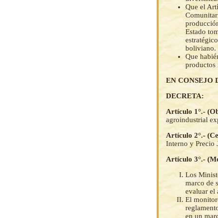
Que el Art
Comunitari
producción
Estado tom
estratégic
boliviano.
Que habién
productos 
EN CONSEJO 
DECRETA:
Artículo 1°.- (O
agroindustrial e
Artículo 2°.- (C
Interno y Precio
Artículo 3°.- (M
Los Minist
marco de s
evaluar el
El monitor
reglamento
en un marc