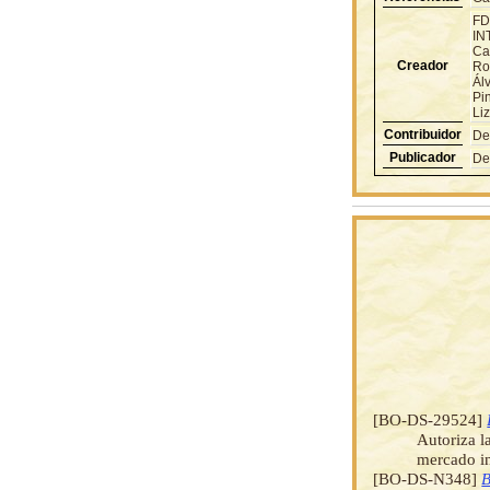
FD
IN
Ca
Creador
Ro
Ál
Pi
Li
Contribuidor
De
Publicador
De
[BO-DS-29524]
Autoriza l
mercado in
[BO-DS-N348]
B