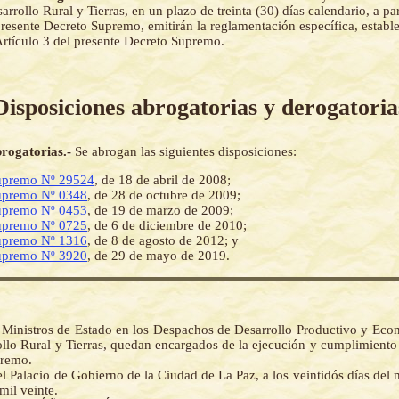
arrollo Rural y Tierras, en un plazo de treinta (30) días calendario, a par
resente Decreto Supremo, emitirán la reglamentación específica, estable
 Artículo 3 del presente Decreto Supremo.
Disposiciones abrogatorias y derogatoria
brogatorias.-
Se abrogan las siguientes disposiciones:
upremo Nº 29524
, de 18 de abril de 2008;
upremo Nº 0348
, de 28 de octubre de 2009;
upremo Nº 0453
, de 19 de marzo de 2009;
upremo Nº 0725
, de 6 de diciembre de 2010;
upremo Nº 1316
, de 8 de agosto de 2012; y
upremo Nº 3920
, de 29 de mayo de 2019.
 Ministros de Estado en los Despachos de Desarrollo Productivo y Econ
llo Rural y Tierras, quedan encargados de la ejecución y cumplimiento
premo.
l Palacio de Gobierno de la Ciudad de La Paz, a los veintidós días del
mil veinte.