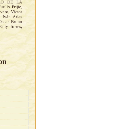
TRO DE LA
lo Prijic,
vero, Víctor
 Iván Arias
Oscar Bruno
atty Torres,
on