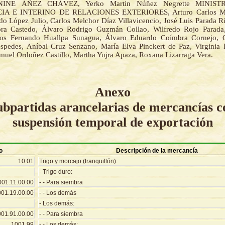
NINE ÁÑEZ CHÁVEZ, Yerko Martin Núñez Negrette MINIS
IA E INTERINO DE RELACIONES EXTERIORES, Arturo Carlos Muril
do López Julio, Carlos Melchor Díaz Villavicencio, José Luis Parada Ri
a Castedo, Álvaro Rodrigo Guzmán Collao, Wilfredo Rojo Parada,
los Fernando Huallpa Sunagua, Álvaro Eduardo Coímbra Cornejo, 
pedes, Aníbal Cruz Senzano, María Elva Pinckert de Paz, Virginia P
muel Ordoñez Castillo, Martha Yujra Apaza, Roxana Lizarraga Vera.
Anexo
ubpartidas arancelarias de mercancías c
suspensión temporal de exportación
o
Descripción de la mercancía
10.01
Trigo y morcajo (tranquillón).
- Trigo duro:
001.11.00.00
- - Para siembra
001.19.00.00
- - Los demás
- Los demás:
001.91.00.00
- - Para siembra
1001.99
- - Los demás: