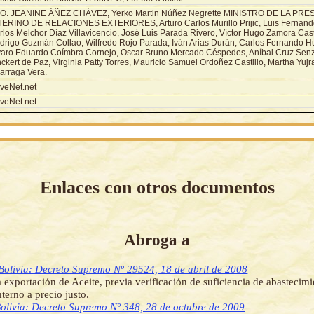
O. JEANINE ÁÑEZ CHÁVEZ, Yerko Martin Núñez Negrette MINISTRO DE LA PRE
TERINO DE RELACIONES EXTERIORES, Arturo Carlos Murillo Prijic, Luis Fernando
rlos Melchor Díaz Villavicencio, José Luis Parada Rivero, Víctor Hugo Zamora Cas
drigo Guzmán Collao, Wilfredo Rojo Parada, Iván Arias Durán, Carlos Fernando H
varo Eduardo Coímbra Cornejo, Oscar Bruno Mercado Céspedes, Aníbal Cruz Senz
nckert de Paz, Virginia Patty Torres, Mauricio Samuel Ordoñez Castillo, Martha Yu
zarraga Vera.
veNet.net
veNet.net
Enlaces con otros documentos
Abroga a
Bolivia: Decreto Supremo Nº 29524, 18 de abril de 2008
a exportación de Aceite, previa verificación de suficiencia de abastecimi
terno a precio justo.
olivia: Decreto Supremo Nº 348, 28 de octubre de 2009