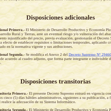
Disposiciones adicionales
cional Primera.-
El Ministerio de Desarrollo Productivo y Economía Plur
arrollo Rural y Tierras, ante un eventual riesgo y/o vulneración del aba
ento injustificado del precio, previa evaluación, gestionarán el Decret
a efecto de establecer requisitos o limitaciones temporales, aplicando cri
ado en la normativa vigente y sus atribuciones.
cional Segunda.-
Se modifica el Anexo 2 del
Decreto Supremo Nº 2946
de acuerdo al cuadro adjunto, que forma parte integrante e indivisible d
.
Disposiciones transitorias
nsitoria Primera.-
El presente Decreto Supremo entrará en vigencia con
s cinco (5) días hábiles administrativos, siguientes a su publicación, a f
realice la adecuación de su Sistema Informático.
nsitoria Segunda.-
El Ministerio de Desarrollo Productivo y Economía Pl