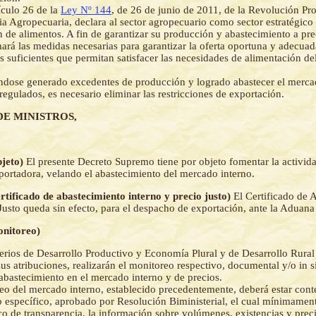
ículo 26 de la
Ley Nº 144
, de 26 de junio de 2011, de la Revolución Pr
a Agropecuaria, declara al sector agropecuario como sector estratégico 
 de alimentos. A fin de garantizar su producción y abastecimiento a prec
ará las medidas necesarias para garantizar la oferta oportuna y adecuad
os suficientes que permitan satisfacer las necesidades de alimentación de
dose generado excedentes de producción y logrado abastecer el mercad
regulados, es necesario eliminar las restricciones de exportación.
DE MINISTROS,
bjeto)
El presente Decreto Supremo tiene por objeto fomentar la activida
xportadora, velando el abastecimiento del mercado interno.
ertificado de abastecimiento interno y precio justo)
El Certificado de 
 Justo queda sin efecto, para el despacho de exportación, ante la Aduana
onitoreo)
erios de Desarrollo Productivo y Economía Plural y de Desarrollo Rural y
us atribuciones, realizarán el monitoreo respectivo, documental y/o in si
 abastecimiento en el mercado interno y de precios.
eo del mercado interno, establecido precedentemente, deberá estar con
 específico, aprobado por Resolución Biministerial, el cual mínimament
o de transparencia, la información sobre volúmenes, existencias y preci