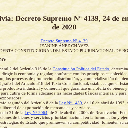
ivia: Decreto Supremo Nº 4139, 24 de e
de 2020
Decreto Supremo Nº 4139
JEANINE ÁÑEZ CHÁVEZ
IDENTA CONSTITUCIONAL DEL ESTADO PLURINACIONAL DE BO
DO:
eral 2 del Artículo 316 de la
Constitución Política del Estado
, determin
, dirigir la economía y regular, conforme con los principios establecidos
ón, los procesos de producción, distribución, y comercialización de bien
ágrafo I del Artículo 318 del Texto Constitucional, establece que el Est
ca productiva industrial y comercial que garantice una oferta de bienes y
s para cubrir de forma adecuada las necesidades básicas internas, y para f
exportadora.
rafo segundo del Artículo 8 de la
Ley Nº 1489
, de 16 de abril de 1993, 
la libertad de exportación de mercancías y servicios.
ículo 31 de la
Ley Nº 2064
, de 3 de abril de 2000, de Reactivación Eco
aciones de bienes y servicios prioridad nacional en la formulación y eje
y estrategias de Estado que promueven su competitividad, fomenten su c
ción.