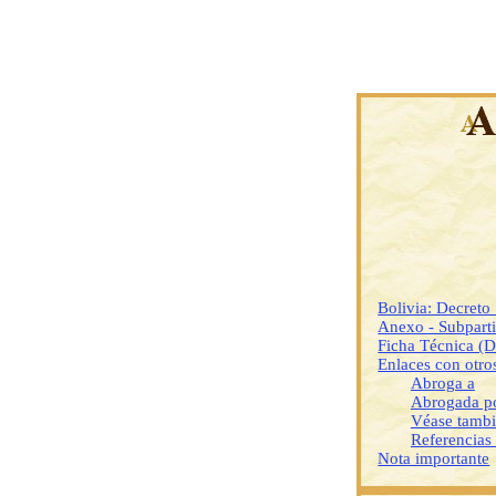
Bolivia: Decret
Anexo - Subparti
Ficha Técnica (
Enlaces con otr
Abroga a
Abrogada p
Véase tamb
Referencias
Nota importante