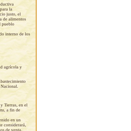
oductiva
para la
io justo, el
a de alimentos
l pueblo
o interno de los
d agrícola y
Abastecimiento
 Nacional.
 Tierras, en el
tu, a fin de
tenido en un
e considerará,
os de venta.