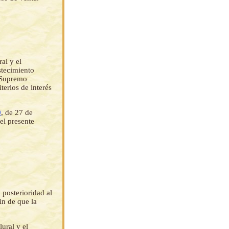
al y el
stecimiento
o Supremo
terios de interés
0
, de 27 de
el presente
 posterioridad al
in de que la
ural y el