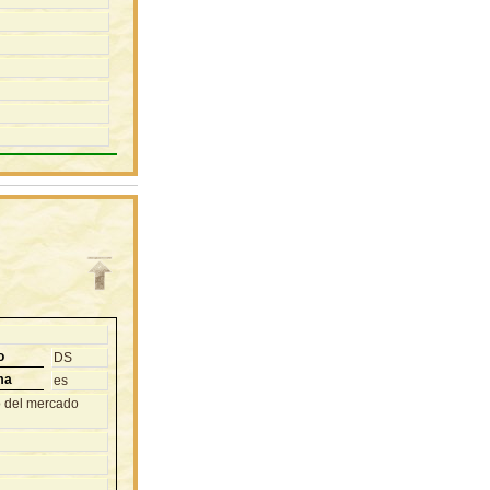
o
DS
ma
es
o del mercado