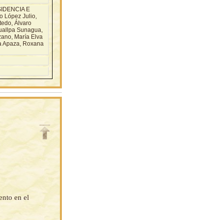
SIDENCIA E
 López Julio,
tedo, Álvaro
uallpa Sunagua,
ano, María Elva
jra Apaza, Roxana
ento en el