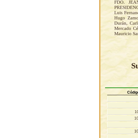
FDO. JEA
PRESIDENC
Luis Fernan
Hugo Zamor
Durán, Car
Mercado Cés
Mauricio Sa
S
Códig
1
1
1