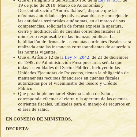
Que el Parágrafo II del Artículo 108 de la
Ley Nº 031
, de
19 de julio de 2010, Marco de Autonomías y
Descentralización “Andrés Ibáñez”, dispone que las
máximas autoridades ejecutivas, asambleas y concejos de
las entidades territoriales autónomas, en el marco de sus
competencias, solicitarán de forma expresa la apertura,
cierre y modificación de cuentas corrientes fiscales al
ministerio responsable de las finanzas públicas. La
habilitación de firmas de las cuentas corrientes fiscales será
realizada ante las instancias correspondientes de acuerdo a
las normas vigentes.
Que el Artículo 12 de la
Ley Nº 2042
, de 21 de diciembre
de 1999, de Administración Presupuestaria, señala que
todas las entidades del Sector Público, incluyendo las
Unidades Ejecutoras de Proyectos, tienen la obligación de
mantener sus recursos financieros en cuentas fiscales
autorizadas por el Viceministro del Tesoro y Crédito
Público.
Que para implementar el Sistema Único de Salud,
corresponde efectuar el cierre y la apertura de las cuentas
corrientes fiscales, utilizadas para el manejo de recursos en
el área de salud.
EN CONSEJO DE MINISTROS,
DECRETA: