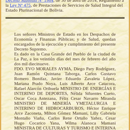
Decreto Supremo Nº 1984
, de 30 de abril de 2014, Reglamento a
la
Ley Nº 475
, de Prestaciones de Servicios de Salud Integral del
Estado Plurinacional de Bolivia.
Los señores Ministros de Estado en los Despachos de
Economía y Finanzas Públicas; y de Salud, quedan
encargados de la ejecución y cumplimiento del presente
Decreto Supremo.
Es dado en la Casa Grande del Pueblo de la ciudad de
La Paz, a los veintiún días del mes de febrero del año
dos mil diecinueve.
FDO. EVO MORALES AYMA, Diego Pary Rodríguez,
Juan Ramón Quintana Taborga, Carlos Gustavo
Romero Bonifaz, Javier Eduardo Zavaleta López,
Mariana Prado Noya, Luis Alberto Arce Catacora,
Rafael Alarcón Orihuela MINISTRO DE ENERGÍAS E
INTERINO DE DEPORTES, Nélida Sifuentes Cueto,
Oscar Coca Antezana, Félix Cesar Navarro Miranda
MINISTRO DE MINERÍA YMETALURGIA E
INTERINO DE HIDROCARBUROS, Héctor Enrique
Arce Zaconeta, Milton Gómez Mamani, Lilly Gabriela
Montaño Viaña, Carlos Rene Ortuño Yañez, Cesar
Hugo Cocarico Yana, Wilma Alanoca Mamani
MINISTRA DE CULTURAS Y TURISMO E INTERINA