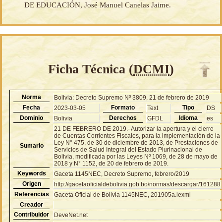
DE EDUCACIÓN, José Manuel Canelas Jaime.
Ficha Técnica (
DCMI
)
Norma
Bolivia: Decreto Supremo Nº 3809, 21 de febrero de 2019
Fecha
Formato
Tipo
2023-03-05
Text
DS
Dominio
Derechos
Idioma
Bolivia
GFDL
es
21 DE FEBRERO DE 2019.- Autorizar la apertura y el cierre
de Cuentas Corrientes Fiscales, para la implementación de la
Ley N° 475, de 30 de diciembre de 2013, de Prestaciones de
Sumario
Servicios de Salud Integral del Estado Plurinacional de
Bolivia, modificada por las Leyes Nº 1069, de 28 de mayo de
2018 y N° 1152, de 20 de febrero de 2019.
Keywords
Gaceta 1145NEC, Decreto Supremo, febrero/2019
Origen
http://gacetaoficialdebolivia.gob.bo/normas/descargar/161288
Referencias
Gaceta Oficial de Bolivia 1145NEC, 201905a.lexml
Creador
Contribuidor
DeveNet.net