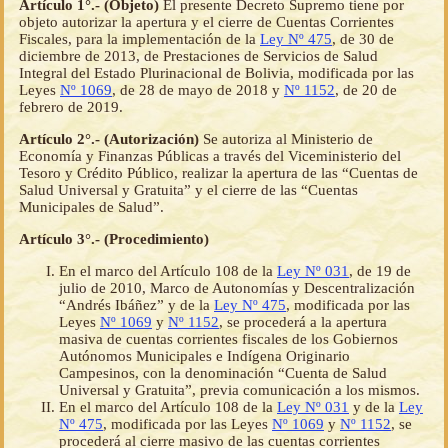
Artículo 1°.- (Objeto)
El presente Decreto Supremo tiene por
objeto autorizar la apertura y el cierre de Cuentas Corrientes
Fiscales, para la implementación de la
Ley Nº 475
, de 30 de
diciembre de 2013, de Prestaciones de Servicios de Salud
Integral del Estado Plurinacional de Bolivia, modificada por las
Leyes
Nº 1069
, de 28 de mayo de 2018 y
Nº 1152
, de 20 de
febrero de 2019.
Artículo 2°.- (Autorización)
Se autoriza al Ministerio de
Economía y Finanzas Públicas a través del Viceministerio del
Tesoro y Crédito Público, realizar la apertura de las “Cuentas de
Salud Universal y Gratuita” y el cierre de las “Cuentas
Municipales de Salud”.
Artículo 3°.- (Procedimiento)
En el marco del Artículo 108 de la
Ley Nº 031
, de 19 de
julio de 2010, Marco de Autonomías y Descentralización
“Andrés Ibáñez” y de la
Ley Nº 475
, modificada por las
Leyes
Nº 1069
y
Nº 1152
, se procederá a la apertura
masiva de cuentas corrientes fiscales de los Gobiernos
Autónomos Municipales e Indígena Originario
Campesinos, con la denominación “Cuenta de Salud
Universal y Gratuita”, previa comunicación a los mismos.
En el marco del Artículo 108 de la
Ley Nº 031
y de la
Ley
Nº 475
, modificada por las Leyes
Nº 1069
y
Nº 1152
, se
procederá al cierre masivo de las cuentas corrientes