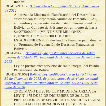
Ibáñez”
[BO-DS-N1152]
Bolivia: Decreto Supremo Nº 1152, 1 de marzo
de 2012
Autoriza a la Ministra de Planificación del Desarrollo a
suscribir con la Corporación Andina de Fomento – CAF,
en nombre y representación del Estado Plurinacional de
Bolivia, un Contrato de Préstamo por un monto de hasta
$us27’500.000.- (VEINTISIETE MILLONES
QUINIENTOS MIL 00/100 DÓLARES
ESTADOUNIDENSES), destinado a financiar parcialmente
el “Programa de Prevención de Desastres Naturales en
Bolivia”.
[BO-L-N475]
Bolivia: Ley de prestaciones servicios de salud
integral del Estado Plurinacional de Bolivia, 30 de diciembre de
2013
Ley de prestaciones servicios de salud integral del Estado
Plurinacional de Bolivia
[BO-DS-N1069]
Bolivia: Ley modificatoria a la Ley Nº 475 de
30 de diciembre de 2013, de prestaciones de servicios de salud
integral del Estado Plurinacional de Bolivia, DS Nº 1069, 5 de
junio de 2018
28 DE MAYO DE 2018.- LEY MODIFICATORIA A LA
LEY N° 475 DE 30 DE DICIEMBRE DE 2013, DE
PRESTACIONES DE SERVICIOS DE SALUD INTEGRAL
DEL ESTADO PLURINACIONAL DE BOLIVIA.