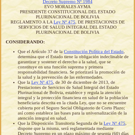
Decreto Supremo Nº 1984
EVO MORALES AYMA
PRESIDENTE CONSTITUCIONAL DEL ESTADO
PLURINACIONAL DE BOLIVIA
REGLAMENTO A LA
Ley Nº 475
, DE PRESTACIONES DE
SERVICIOS DE SALUD INTEGRAL DEL ESTADO
PLURINACIONAL DE BOLIVIA
CONSIDERANDO:
Que el Artículo 37 de la
Constitución Política del Estado
,
determina que el Estado tiene la obligación indeclinable de
garantizar y sostener el derecho a la salud, que se
constituye en una función suprema y primera
responsabilidad financiera. Se priorizará la promoción de
la salud y la prevención de las enfermedades.
Que la
Ley Nº 475
, de 30 de diciembre de 2013, de
Prestaciones de Servicios de Salud Integral del Estado
Plurinacional de Bolivia, establece y regula la atención
integral y la protección financiera en salud de la población
beneficiaria descrita en la citada Ley, que no se encuentre
cubierta por el Seguro Social Obligatorio de Corto Plazo;
así como establece las bases para la universalización de la
atención integral en salud.
Que la Disposición Transitoria Segunda de la
Ley Nº 475
,
dispone que la misma, será reglamentada mediante
Decreto Supremo en un plazo máximo de sesenta (60) días