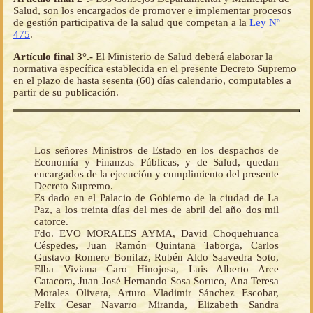
Salud, son los encargados de promover e implementar procesos
de gestión participativa de la salud que competan a la
Ley Nº
475
.
Artículo final 3°.-
El Ministerio de Salud deberá elaborar la
normativa específica establecida en el presente Decreto Supremo
en el plazo de hasta sesenta (60) días calendario, computables a
partir de su publicación.
Los señores Ministros de Estado en los despachos de
Economía y Finanzas Públicas, y de Salud, quedan
encargados de la ejecución y cumplimiento del presente
Decreto Supremo.
Es dado en el Palacio de Gobierno de la ciudad de La
Paz, a los treinta días del mes de abril del año dos mil
catorce.
Fdo. EVO MORALES AYMA, David Choquehuanca
Céspedes, Juan Ramón Quintana Taborga, Carlos
Gustavo Romero Bonifaz, Rubén Aldo Saavedra Soto,
Elba Viviana Caro Hinojosa, Luis Alberto Arce
Catacora, Juan José Hernando Sosa Soruco, Ana Teresa
Morales Olivera, Arturo Vladimir Sánchez Escobar,
Felix Cesar Navarro Miranda, Elizabeth Sandra