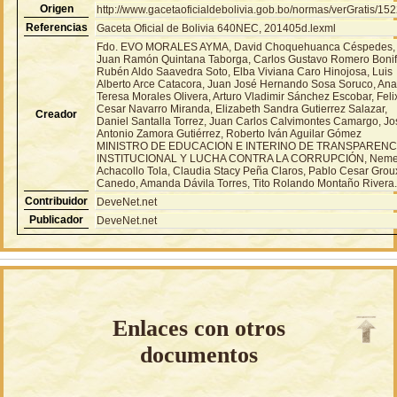
Origen
http://www.gacetaoficialdebolivia.gob.bo/normas/verGratis/15
Referencias
Gaceta Oficial de Bolivia 640NEC, 201405d.lexml
Fdo. EVO MORALES AYMA, David Choquehuanca Céspedes,
Juan Ramón Quintana Taborga, Carlos Gustavo Romero Bonif
Rubén Aldo Saavedra Soto, Elba Viviana Caro Hinojosa, Luis
Alberto Arce Catacora, Juan José Hernando Sosa Soruco, An
Teresa Morales Olivera, Arturo Vladimir Sánchez Escobar, Feli
Cesar Navarro Miranda, Elizabeth Sandra Gutierrez Salazar,
Creador
Daniel Santalla Torrez, Juan Carlos Calvimontes Camargo, Jo
Antonio Zamora Gutiérrez, Roberto Iván Aguilar Gómez
MINISTRO DE EDUCACION E INTERINO DE TRANSPARENC
INSTITUCIONAL Y LUCHA CONTRA LA CORRUPCIÓN, Neme
Achacollo Tola, Claudia Stacy Peña Claros, Pablo Cesar Grou
Canedo, Amanda Dávila Torres, Tito Rolando Montaño Rivera
Contribuidor
DeveNet.net
Publicador
DeveNet.net
Enlaces con otros
documentos