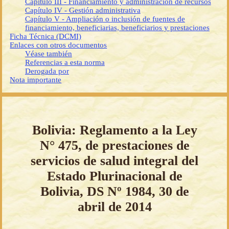
Capítulo III - Financiamiento y administración de recursos
Capítulo IV - Gestión administrativa
Capítulo V - Ampliación o inclusión de fuentes de
financiamiento, beneficiarias, beneficiarios y prestaciones
Ficha Técnica (DCMI)
Enlaces con otros documentos
Véase también
Referencias a esta norma
Derogada por
Nota importante
Bolivia: Reglamento a la Ley
N° 475, de prestaciones de
servicios de salud integral del
Estado Plurinacional de
Bolivia, DS Nº 1984, 30 de
abril de 2014