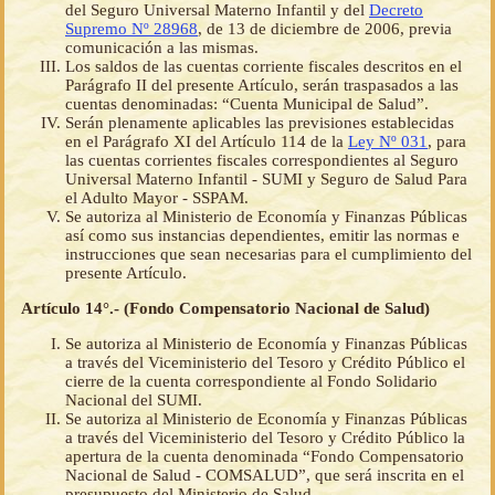
del Seguro Universal Materno Infantil y del
Decreto
Supremo Nº 28968
, de 13 de diciembre de 2006, previa
comunicación a las mismas.
Los saldos de las cuentas corriente fiscales descritos en el
Parágrafo II del presente Artículo, serán traspasados a las
cuentas denominadas: “Cuenta Municipal de Salud”.
Serán plenamente aplicables las previsiones establecidas
en el Parágrafo XI del Artículo 114 de la
Ley Nº 031
, para
las cuentas corrientes fiscales correspondientes al Seguro
Universal Materno Infantil - SUMI y Seguro de Salud Para
el Adulto Mayor - SSPAM.
Se autoriza al Ministerio de Economía y Finanzas Públicas
así como sus instancias dependientes, emitir las normas e
instrucciones que sean necesarias para el cumplimiento del
presente Artículo.
Artículo 14°.- (Fondo Compensatorio Nacional de Salud)
Se autoriza al Ministerio de Economía y Finanzas Públicas
a través del Viceministerio del Tesoro y Crédito Público el
cierre de la cuenta correspondiente al Fondo Solidario
Nacional del SUMI.
Se autoriza al Ministerio de Economía y Finanzas Públicas
a través del Viceministerio del Tesoro y Crédito Público la
apertura de la cuenta denominada “Fondo Compensatorio
Nacional de Salud - COMSALUD”, que será inscrita en el
presupuesto del Ministerio de Salud.