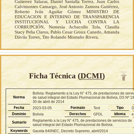
Gutierrez Salazar, Daniel Santalla Torrez, Juan Carlos
Calvimontes Camargo, José Antonio Zamora Gutiérrez,
Roberto Iván Aguilar Gómez MINISTRO DE
EDUCACION E INTERINO DE TRANSPARENCIA
INSTITUCIONAL Y LUCHA CONTRA LA
CORRUPCIÓN, Nemesia Achacollo Tola, Claudia
Stacy Peña Claros, Pablo Cesar Groux Canedo, Amanda
Dávila Torres, Tito Rolando Montaño Rivera.
Ficha Técnica (
DCMI
)
Bolivia: Reglamento a la Ley N° 475, de prestaciones de servi
Norma
de salud integral del Estado Plurinacional de Bolivia, DS Nº 1
30 de abril de 2014
Fecha
Formato
Tipo
2023-03-05
Text
Dominio
Derechos
Idioma
Bolivia
GFDL
e
Reglamento a la Ley N° 475, de prestaciones de servicios de
Sumario
salud integral del Estado Plurinacional de Bolivia.
Keywords
Gaceta 640NEC, Decreto Supremo, abril/2014