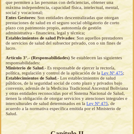
que permiten a las personas con deficiencias, obtener una
máxima independencia, capacidad física, intelectual, mental,
social y vocacional;
Entes Gestores
: Son entidades descentralizadas que otorgan
prestaciones de salud en el seguro social obligatorio de corto
plazo con patrimonio propio, autonomía de gestión
administrativa - financiera, legal y técnica;
Establecimientos de salud Privados
: Son aquellos prestadores
de servicios de salud del subsector privado, con o sin fines de
lucro.
Artículo 3°.- (Responsabilidades)
Se establecen las siguientes
responsabilidades:
Ministerio de Salud
.- Es responsable de ejercer la rectoría,
política, regulación y control de la aplicación de la
Ley Nº 475
;
Establecimientos de Salud
.- Los establecimientos de salud
públicos, de la seguridad social de corto plazo y privados bajo
convenio, además de la Medicina Tradicional Ancestral Boliviana
y otras entidades reconocidas por el Sistema Nacional de Salud,
tienen la obligación de otorgar servicios y atenciones integrales e
interculturales de salud determinados en la
Ley Nº 475
, de
acuerdo a la normativa específica emitida por el Ministerio de
Salud.
Capítulo II