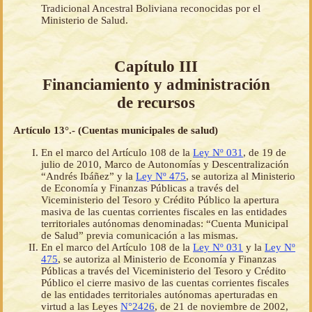
Tradicional Ancestral Boliviana reconocidas por el
Ministerio de Salud.
Capítulo III
Financiamiento y administración
de recursos
Artículo 13°.- (Cuentas municipales de salud)
En el marco del Artículo 108 de la
Ley Nº 031
, de 19 de
julio de 2010, Marco de Autonomías y Descentralización
“Andrés Ibáñez” y la
Ley Nº 475
, se autoriza al Ministerio
de Economía y Finanzas Públicas a través del
Viceministerio del Tesoro y Crédito Público la apertura
masiva de las cuentas corrientes fiscales en las entidades
territoriales autónomas denominadas: “Cuenta Municipal
de Salud” previa comunicación a las mismas.
En el marco del Artículo 108 de la
Ley Nº 031
y la
Ley Nº
475
, se autoriza al Ministerio de Economía y Finanzas
Públicas a través del Viceministerio del Tesoro y Crédito
Público el cierre masivo de las cuentas corrientes fiscales
de las entidades territoriales autónomas aperturadas en
virtud a las Leyes
N°2426
, de 21 de noviembre de 2002,