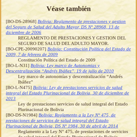
Véase también
[BO-DS-28968]
Bolivia: Reglamento de prestaciones y gestion
del Seguro de Salud del Adulto Mayor, DS Nº 28968, 13 de
diciembre de 2006
REGLAMENTO DE PRESTACIONES Y GESTION DEL
SEGURO DE SALUD DEL ADULTO MAYOR.
[BO-CPE-20090207]
Bolivia: Constitución Política del Estado de
2009, 7 de febrero de 2009
Constitución Política del Estado de 2009
[BO-L-N31]
Bolivia: Ley marco de Autonomías y
Descentralización “Andrés Ibáñez”, 19 de julio de 2010
Ley marco de autonomías y descentralización “Andrés
Ibáñez”
[BO-L-N475]
Bolivia: Ley de prestaciones servicios de salud
integral del Estado Plurinacional de Bolivia, 30 de diciembre de
2013
Ley de prestaciones servicios de salud integral del Estado
Plurinacional de Bolivia
[BO-DS-N1984]
Bolivia: Reglamento a la Ley N° 475, de
prestaciones de servicios de salud integral del Estado
Plurinacional de Bolivia, DS Nº 1984, 30 de abril de 2014
Reglamento a la Ley N° 475, de prestaciones de servicios
de salud integral del Estado Plurinacional de Bolivia.