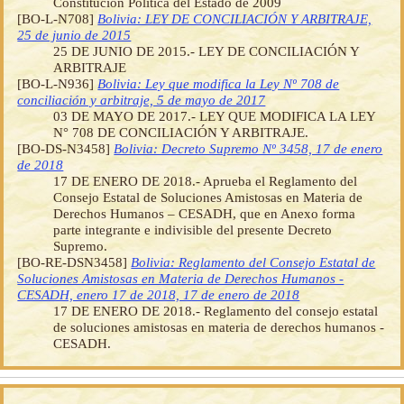
Constitución Política del Estado de 2009
[BO-L-N708]
Bolivia: LEY DE CONCILIACIÓN Y ARBITRAJE,
25 de junio de 2015
25 DE JUNIO DE 2015.- LEY DE CONCILIACIÓN Y
ARBITRAJE
[BO-L-N936]
Bolivia: Ley que modifica la Ley Nº 708 de
conciliación y arbitraje, 5 de mayo de 2017
03 DE MAYO DE 2017.- LEY QUE MODIFICA LA LEY
N° 708 DE CONCILIACIÓN Y ARBITRAJE.
[BO-DS-N3458]
Bolivia: Decreto Supremo Nº 3458, 17 de enero
de 2018
17 DE ENERO DE 2018.- Aprueba el Reglamento del
Consejo Estatal de Soluciones Amistosas en Materia de
Derechos Humanos – CESADH, que en Anexo forma
parte integrante e indivisible del presente Decreto
Supremo.
[BO-RE-DSN3458]
Bolivia: Reglamento del Consejo Estatal de
Soluciones Amistosas en Materia de Derechos Humanos -
CESADH, enero 17 de 2018, 17 de enero de 2018
17 DE ENERO DE 2018.- Reglamento del consejo estatal
de soluciones amistosas en materia de derechos humanos -
CESADH.