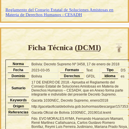
Reglamento del Consejo Estatal de Soluciones Amistosas en
Materia de Derechos Humanos - CESADH
Ficha Técnica (
DCMI
)
Norma
Bolivia: Decreto Supremo Nº 3458, 17 de enero de 2018
Fecha
Formato
Tipo
2023-03-05
Text
DS
Dominio
Derechos
Idioma
Bolivia
GFDL
es
17 DE ENERO DE 2018.- Aprueba el Reglamento del
Consejo Estatal de Soluciones Amistosas en Materia de
Sumario
Derechos Humanos – CESADH, que en Anexo forma parte
integrante e indivisible del presente Decreto Supremo.
Keywords
Gaceta 1030NEC, Decreto Supremo, enero/2018
Origen
http://gacetaoficialdebolivia.gob.bo/normas/descargar/157353
Referencias
Gaceta Oficial de Bolivia 1030NEC, 201901d.lexml
Fdo. EVO MORALES AYMA, Fernando Huanacuni Mamani,
René Martínez Callahuanca, Carlos Gustavo Romero
Bonifaz, Reymi Luis Ferreira Justiniano, Mariana Prado Noya,