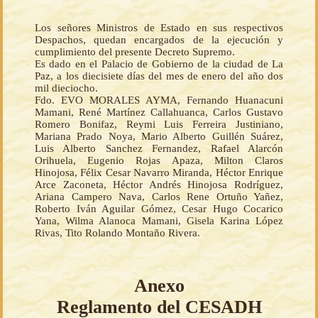
Los señores Ministros de Estado en sus respectivos
Despachos, quedan encargados de la ejecución y
cumplimiento del presente Decreto Supremo.
Es dado en el Palacio de Gobierno de la ciudad de La
Paz, a los diecisiete días del mes de enero del año dos
mil dieciocho.
Fdo. EVO MORALES AYMA, Fernando Huanacuni
Mamani, René Martínez Callahuanca, Carlos Gustavo
Romero Bonifaz, Reymi Luis Ferreira Justiniano,
Mariana Prado Noya, Mario Alberto Guillén Suárez,
Luis Alberto Sanchez Fernandez, Rafael Alarcón
Orihuela, Eugenio Rojas Apaza, Milton Claros
Hinojosa, Félix Cesar Navarro Miranda, Héctor Enrique
Arce Zaconeta, Héctor Andrés Hinojosa Rodríguez,
Ariana Campero Nava, Carlos Rene Ortuño Yañez,
Roberto Iván Aguilar Gómez, Cesar Hugo Cocarico
Yana, Wilma Alanoca Mamani, Gisela Karina López
Rivas, Tito Rolando Montaño Rivera.
Anexo
Reglamento del CESADH