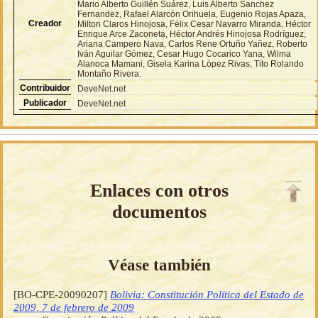
Mario Alberto Guillén Suárez, Luis Alberto Sanchez
Fernandez, Rafael Alarcón Orihuela, Eugenio Rojas Apaza,
Creador
Milton Claros Hinojosa, Félix Cesar Navarro Miranda, Héctor
Enrique Arce Zaconeta, Héctor Andrés Hinojosa Rodríguez,
Ariana Campero Nava, Carlos Rene Ortuño Yañez, Roberto
Iván Aguilar Gómez, Cesar Hugo Cocarico Yana, Wilma
Alanoca Mamani, Gisela Karina López Rivas, Tito Rolando
Montaño Rivera.
Contribuidor
DeveNet.net
Publicador
DeveNet.net
Enlaces con otros
documentos
Véase también
[BO-CPE-20090207]
Bolivia: Constitución Política del Estado de
2009, 7 de febrero de 2009