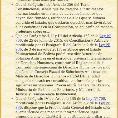
humanos ratificados por Bolivia.
Que el Parágrafo I del Artículo 256 del Texto
Constitucional, señala que los tratados e instrumentos
internacionales en materia de derechos humanos que
hayan sido firmados, ratificados o a los que se hubiera
adherido el Estado, que declaren derechos más favorables
a los contenidos en la Constitución, se aplicarán de manera
preferente sobre ésta.
Que los Parágrafos I, II y III del Artículo 135 de la
Ley Nº
708
, de 25 de junio de 2015, de Conciliación y Arbitraje,
modificado por el Parágrafo II del Artículo 2 de la
Ley Nº
936
, de 3 de mayo de 2017, establece que el Estado
Plurinacional de Bolivia podrá suscribir Acuerdos de
Solución Amistosa en el marco del Sistema Interamericano
de Derechos Humanos, conforme al Reglamento de la
Comisión Interamericana de Derechos Humanos, creando
al efecto el Consejo Estatal de Soluciones Amistosas en
Materia de Derechos Humanos - CESADH, entidad
colegiada de carácter consultivo, conformada por las
siguientes instituciones: Procuraduría General del Estado,
Ministerio de Relaciones Exteriores, y Ministerio de
Justicia y Transparencia Institucional.
Que el Parágrafo IV del Artículo 135 de la
Ley Nº 708
,
modificado por el Parágrafo II del Artículo 2 de la
Ley Nº
936
, dispone que la Procuraduría General del Estado será
el ente técnico que mediante informe técnico legal
propondrá ante el CESADH, la posibilidad de arribar a un