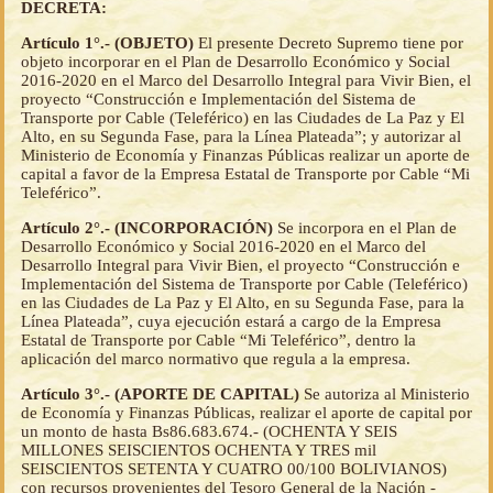
DECRETA:
Artículo 1°.- (OBJETO)
El presente Decreto Supremo tiene por
objeto incorporar en el Plan de Desarrollo Económico y Social
2016-2020 en el Marco del Desarrollo Integral para Vivir Bien, el
proyecto “Construcción e Implementación del Sistema de
Transporte por Cable (Teleférico) en las Ciudades de La Paz y El
Alto, en su Segunda Fase, para la Línea Plateada”; y autorizar al
Ministerio de Economía y Finanzas Públicas realizar un aporte de
capital a favor de la Empresa Estatal de Transporte por Cable “Mi
Teleférico”.
Artículo 2°.- (INCORPORACIÓN)
Se incorpora en el Plan de
Desarrollo Económico y Social 2016-2020 en el Marco del
Desarrollo Integral para Vivir Bien, el proyecto “Construcción e
Implementación del Sistema de Transporte por Cable (Teleférico)
en las Ciudades de La Paz y El Alto, en su Segunda Fase, para la
Línea Plateada”, cuya ejecución estará a cargo de la Empresa
Estatal de Transporte por Cable “Mi Teleférico”, dentro la
aplicación del marco normativo que regula a la empresa.
Artículo 3°.- (APORTE DE CAPITAL)
Se autoriza al Ministerio
de Economía y Finanzas Públicas, realizar el aporte de capital por
un monto de hasta Bs86.683.674.- (OCHENTA Y SEIS
MILLONES SEISCIENTOS OCHENTA Y TRES mil
SEISCIENTOS SETENTA Y CUATRO 00/100 BOLIVIANOS)
con recursos provenientes del Tesoro General de la Nación -