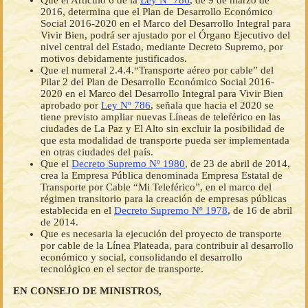
Que el Artículo 6 de la
Ley Nº 786
, de 9 de marzo de
2016, determina que el Plan de Desarrollo Económico
Social 2016-2020 en el Marco del Desarrollo Integral para
Vivir Bien, podrá ser ajustado por el Órgano Ejecutivo del
nivel central del Estado, mediante Decreto Supremo, por
motivos debidamente justificados.
Que el numeral 2.4.4.“Transporte aéreo por cable” del
Pilar 2 del Plan de Desarrollo Económico Social 2016-
2020 en el Marco del Desarrollo Integral para Vivir Bien
aprobado por
Ley Nº 786
, señala que hacia el 2020 se
tiene previsto ampliar nuevas Líneas de teleférico en las
ciudades de La Paz y El Alto sin excluir la posibilidad de
que esta modalidad de transporte pueda ser implementada
en otras ciudades del país.
Que el
Decreto Supremo Nº 1980
, de 23 de abril de 2014,
crea la Empresa Pública denominada Empresa Estatal de
Transporte por Cable “Mi Teleférico”, en el marco del
régimen transitorio para la creación de empresas públicas
establecida en el
Decreto Supremo Nº 1978
, de 16 de abril
de 2014.
Que es necesaria la ejecución del proyecto de transporte
por cable de la Línea Plateada, para contribuir al desarrollo
económico y social, consolidando el desarrollo
tecnológico en el sector de transporte.
EN CONSEJO DE MINISTROS,