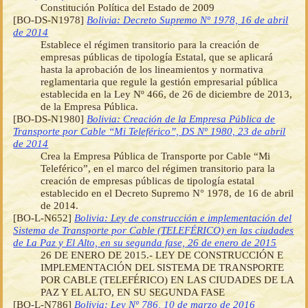
Constitución Política del Estado de 2009
[BO-DS-N1978]
Bolivia: Decreto Supremo Nº 1978, 16 de abril
de 2014
Establece el régimen transitorio para la creación de
empresas públicas de tipología Estatal, que se aplicará
hasta la aprobación de los lineamientos y normativa
reglamentaria que regule la gestión empresarial pública
establecida en la Ley Nº 466, de 26 de diciembre de 2013,
de la Empresa Pública.
[BO-DS-N1980]
Bolivia: Creación de la Empresa Pública de
Transporte por Cable “Mi Teleférico”, DS Nº 1980, 23 de abril
de 2014
Crea la Empresa Pública de Transporte por Cable “Mi
Teleférico”, en el marco del régimen transitorio para la
creación de empresas públicas de tipología estatal
establecido en el Decreto Supremo N° 1978, de 16 de abril
de 2014.
[BO-L-N652]
Bolivia: Ley de construcción e implementación del
Sistema de Transporte por Cable (TELEFÉRICO) en las ciudades
de La Paz y El Alto, en su segunda fase, 26 de enero de 2015
26 DE ENERO DE 2015.- LEY DE CONSTRUCCIÓN E
IMPLEMENTACIÓN DEL SISTEMA DE TRANSPORTE
POR CABLE (TELEFÉRICO) EN LAS CIUDADES DE LA
PAZ Y EL ALTO, EN SU SEGUNDA FASE
[BO-L-N786]
Bolivia: Ley Nº 786, 10 de marzo de 2016