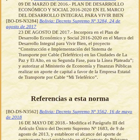
09 DE MARZO DE 2016.- PLAN DE DESARROLLO
ECONÓMICO Y SOCIAL 2016-2020 EN EL MARCO
DEL DESARROLLO INTEGRAL PARA VIVIR BIEN
[BO-DS-N3284]
Bolivia: Decreto Supremo Nº 3284, 24 de
agosto de 2017
23 DE AGOSTO DE 2017.- Incorpora en el Plan de
Desarrollo Económico y Social 2016-2020 en el Marco del
Desarrollo Integral para Vivir Bien, el proyecto
“Construcción e Implementación del Sistema de
Transporte por Cable (Teleférico) en las Ciudades de La
Paz y El Alto, en su Segunda Fase, para la Línea Plateada”;
y autorizar al Ministerio de Economía y Finanzas Públicas
realizar un aporte de capital a favor de la Empresa Estatal
de Transporte por Cable “Mi Teleférico”.
Referencias a esta norma
[BO-DS-N3562]
Bolivia: Decreto Supremo Nº 3562, 16 de mayo
de 2018
16 DE MAYO DE 2018.- Modifica el Parágrafo III del
Artículo Único del Decreto Supremo Nº 1683, de 9 de
agosto de 2013, y establecer el alcance del aporte de
contraparte local establecido en el Contrato de Préstamo