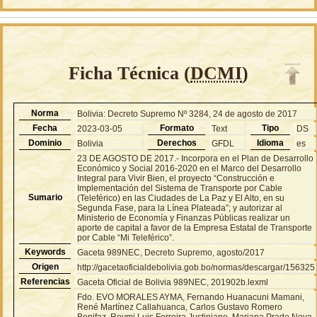
Ficha Técnica (
DCMI
)
Norma
Bolivia: Decreto Supremo Nº 3284, 24 de agosto de 2017
Fecha
Formato
Tipo
2023-03-05
Text
DS
Dominio
Derechos
Idioma
Bolivia
GFDL
es
23 DE AGOSTO DE 2017.- Incorpora en el Plan de Desarrollo
Económico y Social 2016-2020 en el Marco del Desarrollo
Integral para Vivir Bien, el proyecto “Construcción e
Implementación del Sistema de Transporte por Cable
Sumario
(Teleférico) en las Ciudades de La Paz y El Alto, en su
Segunda Fase, para la Línea Plateada”; y autorizar al
Ministerio de Economía y Finanzas Públicas realizar un
aporte de capital a favor de la Empresa Estatal de Transporte
por Cable “Mi Teleférico”.
Keywords
Gaceta 989NEC, Decreto Supremo, agosto/2017
Origen
http://gacetaoficialdebolivia.gob.bo/normas/descargar/156325
Referencias
Gaceta Oficial de Bolivia 989NEC, 201902b.lexml
Fdo. EVO MORALES AYMA, Fernando Huanacuni Mamani,
René Martínez Callahuanca, Carlos Gustavo Romero
Bonifaz, Reymi Luis Ferreira Justiniano, Mariana Prado Noya,