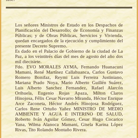
Los señores Ministros de Estado en los Despachos de
Planificación del Desarrollo; de Economía y Finanzas
Públicas; y de Obras Públicas, Servicios y Vivienda,
quedan encargados de la ejecución y cumplimiento del
presente Decreto Supremo.
Es dado en el Palacio de Gobierno de la ciudad de La
Paz, a los veintitrés días del mes de agosto del año dos
mil diecisiete.
Fdo. EVO MORALES AYMA, Fernando Huanacuni
Mamani, René Martínez Callahuanca, Carlos Gustavo
Romero Bonifaz, Reymi Luis Ferreira Justiniano,
Mariana Prado Noya, Mario Alberto Guillén Suárez,
Luis Alberto Sanchez Fernandez, Rafael Alarcón
Orihuela, Eugenio Rojas Apaza, Milton Claros
Hinojosa, Félix Cesar Navarro Miranda, Héctor Enrique
Arce Zaconeta, Héctor Andrés Hinojosa Rodríguez,
Carlos Rene Ortuño Yañez MINISTRO DE MEDIO
AMBIENTE Y AGUA E INTERINO DE SALUD,
Roberto Iván Aguilar Gómez, Cesar Hugo Cocarico
Yana, Wilma Alanoca Mamani, Gisela Karina López
Rivas, Tito Rolando Montaño Rivera.