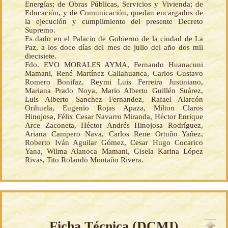
Energías; de Obras Públicas, Servicios y Vivienda; de
Educación, y de Comunicación, quedan encargados de
la ejecución y cumplimiento del presente Decreto
Supremo.
Es dado en el Palacio de Gobierno de la ciudad de La
Paz, a los doce días del mes de julio del año dos mil
diecisiete.
Fdo. EVO MORALES AYMA, Fernando Huanacuni
Mamani, René Martínez Callahuanca, Carlos Gustavo
Romero Bonifaz, Reymi Luis Ferreira Justiniano,
Mariana Prado Noya, Mario Alberto Guillén Suárez,
Luis Alberto Sanchez Fernandez, Rafael Alarcón
Orihuela, Eugenio Rojas Apaza, Milton Claros
Hinojosa, Félix Cesar Navarro Miranda, Héctor Enrique
Arce Zaconeta, Héctor Andrés Hinojosa Rodríguez,
Ariana Campero Nava, Carlos Rene Ortuño Yañez,
Roberto Iván Aguilar Gómez, Cesar Hugo Cocarico
Yana, Wilma Alanoca Mamani, Gisela Karina López
Rivas, Tito Rolando Montaño Rivera.
Ficha Técnica (
DCMI
)