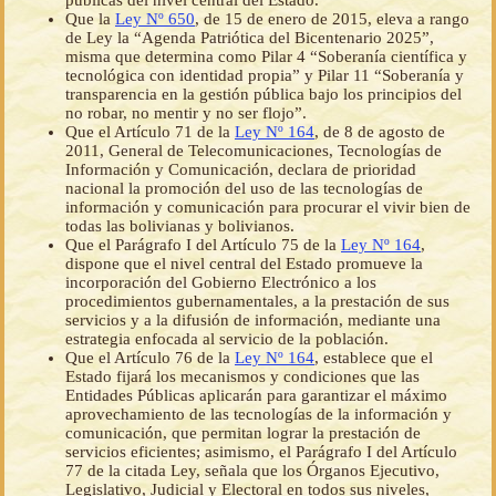
públicas del nivel central del Estado.
Que la
Ley Nº 650
, de 15 de enero de 2015, eleva a rango
de Ley la “Agenda Patriótica del Bicentenario 2025”,
misma que determina como Pilar 4 “Soberanía científica y
tecnológica con identidad propia” y Pilar 11 “Soberanía y
transparencia en la gestión pública bajo los principios del
no robar, no mentir y no ser flojo”.
Que el Artículo 71 de la
Ley Nº 164
, de 8 de agosto de
2011, General de Telecomunicaciones, Tecnologías de
Información y Comunicación, declara de prioridad
nacional la promoción del uso de las tecnologías de
información y comunicación para procurar el vivir bien de
todas las bolivianas y bolivianos.
Que el Parágrafo I del Artículo 75 de la
Ley Nº 164
,
dispone que el nivel central del Estado promueve la
incorporación del Gobierno Electrónico a los
procedimientos gubernamentales, a la prestación de sus
servicios y a la difusión de información, mediante una
estrategia enfocada al servicio de la población.
Que el Artículo 76 de la
Ley Nº 164
, establece que el
Estado fijará los mecanismos y condiciones que las
Entidades Públicas aplicarán para garantizar el máximo
aprovechamiento de las tecnologías de la información y
comunicación, que permitan lograr la prestación de
servicios eficientes; asimismo, el Parágrafo I del Artículo
77 de la citada Ley, señala que los Órganos Ejecutivo,
Legislativo, Judicial y Electoral en todos sus niveles,