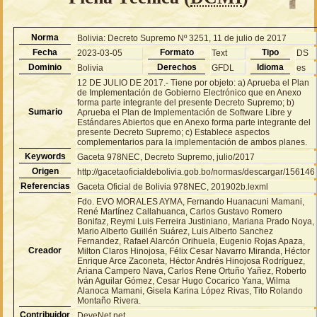
Norma
Bolivia: Decreto Supremo Nº 3251, 11 de julio de 2017
Fecha
Formato
Tipo
2023-03-05
Text
DS
Dominio
Derechos
Idioma
Bolivia
GFDL
es
12 DE JULIO DE 2017.- Tiene por objeto: a) Aprueba el Plan
de Implementación de Gobierno Electrónico que en Anexo
forma parte integrante del presente Decreto Supremo; b)
Sumario
Aprueba el Plan de Implementación de Software Libre y
Estándares Abiertos que en Anexo forma parte integrante del
presente Decreto Supremo; c) Establece aspectos
complementarios para la implementación de ambos planes.
Keywords
Gaceta 978NEC, Decreto Supremo, julio/2017
Origen
http://gacetaoficialdebolivia.gob.bo/normas/descargar/156146
Referencias
Gaceta Oficial de Bolivia 978NEC, 201902b.lexml
Fdo. EVO MORALES AYMA, Fernando Huanacuni Mamani,
René Martínez Callahuanca, Carlos Gustavo Romero
Bonifaz, Reymi Luis Ferreira Justiniano, Mariana Prado Noya,
Mario Alberto Guillén Suárez, Luis Alberto Sanchez
Fernandez, Rafael Alarcón Orihuela, Eugenio Rojas Apaza,
Creador
Milton Claros Hinojosa, Félix Cesar Navarro Miranda, Héctor
Enrique Arce Zaconeta, Héctor Andrés Hinojosa Rodríguez,
Ariana Campero Nava, Carlos Rene Ortuño Yañez, Roberto
Iván Aguilar Gómez, Cesar Hugo Cocarico Yana, Wilma
Alanoca Mamani, Gisela Karina López Rivas, Tito Rolando
Montaño Rivera.
Contribuidor
DeveNet.net