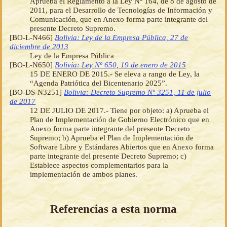
Aprueba el Reglamento a la Ley Nº 164, de 8 de agosto de
2011, para el Desarrollo de Tecnologías de Información y
Comunicación, que en Anexo forma parte integrante del
presente Decreto Supremo.
[BO-L-N466]
Bolivia: Ley de la Empresa Pública, 27 de
diciembre de 2013
Ley de la Empresa Pública
[BO-L-N650]
Bolivia: Ley Nº 650, 19 de enero de 2015
15 DE ENERO DE 2015.- Se eleva a rango de Ley, la
“Agenda Patriótica del Bicentenario 2025”.
[BO-DS-N3251]
Bolivia: Decreto Supremo Nº 3251, 11 de julio
de 2017
12 DE JULIO DE 2017.- Tiene por objeto: a) Aprueba el
Plan de Implementación de Gobierno Electrónico que en
Anexo forma parte integrante del presente Decreto
Supremo; b) Aprueba el Plan de Implementación de
Software Libre y Estándares Abiertos que en Anexo forma
parte integrante del presente Decreto Supremo; c)
Establece aspectos complementarios para la
implementación de ambos planes.
Referencias a esta norma