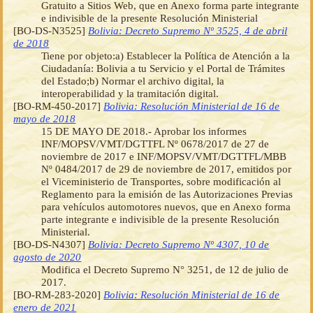
Gratuito a Sitios Web, que en Anexo forma parte integrante
e indivisible de la presente Resolución Ministerial
[BO-DS-N3525]
Bolivia: Decreto Supremo Nº 3525, 4 de abril
de 2018
Tiene por objeto:a) Establecer la Política de Atención a la
Ciudadanía: Bolivia a tu Servicio y el Portal de Trámites
del Estado;b) Normar el archivo digital, la
interoperabilidad y la tramitación digital.
[BO-RM-450-2017]
Bolivia: Resolución Ministerial de 16 de
mayo de 2018
15 DE MAYO DE 2018.- Aprobar los informes
INF/MOPSV/VMT/DGTTFL Nº 0678/2017 de 27 de
noviembre de 2017 e INF/MOPSV/VMT/DGTTFL/MBB
Nº 0484/2017 de 29 de noviembre de 2017, emitidos por
el Viceministerio de Transportes, sobre modificación al
Reglamento para la emisión de las Autorizaciones Previas
para vehículos automotores nuevos, que en Anexo forma
parte integrante e indivisible de la presente Resolución
Ministerial.
[BO-DS-N4307]
Bolivia: Decreto Supremo Nº 4307, 10 de
agosto de 2020
Modifica el Decreto Supremo N° 3251, de 12 de julio de
2017.
[BO-RM-283-2020]
Bolivia: Resolución Ministerial de 16 de
enero de 2021