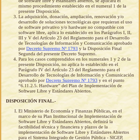
de software libre y estándares abiertos, se aplicará el
mismo procedimiento establecido en el numeral 1 de la
presente Disposición.
La adquisición, donación, ampliación, renovación y/o
desarrollo de soluciones tecnológicas que requieran el uso
de software privativo y/o hardware no compatible con
software libre, aplica lo establecido en los Parágrafos I, II,
III y V del Artículo 23 del Reglamento para el Desarrollo
de Tecnologías de Información y Comunicación aprobado
por
Decreto Supremo Nº 1793
y la Disposición Final
Segunda del presente Decreto Supremo.
Para los casos comprendidos en los numerales 1 y 2 de la
presente Disposición, no aplica lo establecido en el
Parágrafo IV del Artículo 23 del Reglamento para el
Desarrollo de Tecnologías de Información y Comunicación
aprobado por
Decreto Supremo Nº 1793
y en el punto
“6.11.2.5. Hardware” del Plan de Implementación de
Software Libre y Estándares Abiertos.
DISPOSICIÓN FINAL.-
El Ministerio de Economía y Finanzas Públicas, en el
marco de su Plan Institucional de Implementación de
Software Libre y Estándares Abiertos, definirá la
factibilidad técnica y financiera y plazos de la
implementación de Software Libre y Estándares Abiertos
para el Sistema Integrado de Gestión Pública - SIGEP,