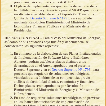
previo análisis conjunto con la AGETIC.
El plazo de implementación que resulte del estudio de la
factibilidad técnica y financiera para el SIGEP, que podrá
ser distinto al establecido en la Disposición Transitoria
Quinta del
Decreto Supremo Nº 1793
, será aprobado
mediante Resolución Biministerial del Ministerio de
Economía y Finanzas Públicas y el Ministerio de la
Presidencia.
DISPOSICIÓN FINAL.-
Para el caso del Ministerio de Energías,
así como de sus entidades bajo tuición y dependencia, se
considerarán los siguientes aspectos:
En el marco de la elaboración de sus Planes Institucionales
de Implementación de Software Libre y Estándares
Abiertos, podrán establecer plazos distintos a los
determinados en el Anexo aprobado por el presente
Decreto Supremo y en el
Decreto Supremo Nº 1793
, para
procesos que requieren de soluciones tecnológicas,
vinculados a los ámbitos de su competencia, previo
análisis de factibilidad técnica, económica y financiera.
Dichos plazos serán aprobados por Resolución
Biministerial del Ministerio de Energías y el Ministerio de
la Presidencia.
En caso de requerirse soluciones tecnológicas no previstas
en los Planes Institucionales de implementación de
Software Libre y Estándares Abiertos, se aplicará el mismo