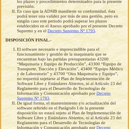
los plazos y procedimientos determinados para la presente
previsión.
En caso que la ADSIB manifieste su conformidad, ésta
podrá tener una validez por más de una gestión, pero en
ningún caso este periodo podrá superar los plazos
establecidos en el Anexo aprobado por el presente Decreto
Supremo y en el
Decreto Supremo Nº 1793
.
DISPOSICIÓN FINAL.-
El software necesario e imprescindible para el
funcionamiento y gestión de la maquinaria que se
encuentran bajo las partidas presupuestarias 43200
“Maquinaria y Equipo de Producción”, 43300 “Equipo de
Transporte, Tracción y Elevación”, 43400 “Equipo Médico
y de Laboratorio” y 43700 “Otra Maquinaria y Equipo”,
no requerirá sujetarse al Plan de Implementación de
Software Libre y Estándares Abiertos, ni al Artículo 23 del
Reglamento para el Desarrollo de Tecnologías de
Información y Comunicación aprobado por
Decreto
Supremo Nº 1793
.
De igual forma, el mantenimiento y/o actualización del
software referido en el Parágrafo I de la presente
disposición no estará sujeto al Plan de Implementación de
Software Libre y Estándares Abiertos, ni al Artículo 23 del
Reglamento para el Desarrollo de Tecnologías de
Información y Comunicación aprobado por
Decreto