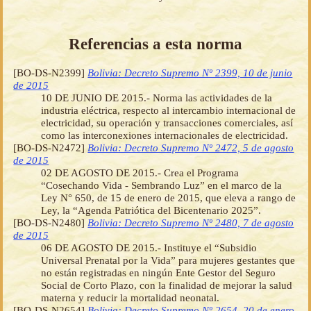
Referencias a esta norma
[BO-DS-N2399]
Bolivia: Decreto Supremo Nº 2399, 10 de junio
de 2015
10 DE JUNIO DE 2015.- Norma las actividades de la
industria eléctrica, respecto al intercambio internacional de
electricidad, su operación y transacciones comerciales, así
como las interconexiones internacionales de electricidad.
[BO-DS-N2472]
Bolivia: Decreto Supremo Nº 2472, 5 de agosto
de 2015
02 DE AGOSTO DE 2015.- Crea el Programa
“Cosechando Vida - Sembrando Luz” en el marco de la
Ley N° 650, de 15 de enero de 2015, que eleva a rango de
Ley, la “Agenda Patriótica del Bicentenario 2025”.
[BO-DS-N2480]
Bolivia: Decreto Supremo Nº 2480, 7 de agosto
de 2015
06 DE AGOSTO DE 2015.- Instituye el “Subsidio
Universal Prenatal por la Vida” para mujeres gestantes que
no están registradas en ningún Ente Gestor del Seguro
Social de Corto Plazo, con la finalidad de mejorar la salud
materna y reducir la mortalidad neonatal.
[BO-DS-N2654]
Bolivia: Decreto Supremo Nº 2654, 20 de enero