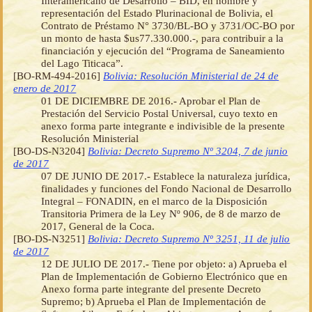
Interamericano de Desarrollo – BID, en nombre y
representación del Estado Plurinacional de Bolivia, el
Contrato de Préstamo N° 3730/BL-BO y 3731/OC-BO por
un monto de hasta $us77.330.000.-, para contribuir a la
financiación y ejecución del “Programa de Saneamiento
del Lago Titicaca”.
[BO-RM-494-2016]
Bolivia: Resolución Ministerial de 24 de
enero de 2017
01 DE DICIEMBRE DE 2016.- Aprobar el Plan de
Prestación del Servicio Postal Universal, cuyo texto en
anexo forma parte integrante e indivisible de la presente
Resolución Ministerial
[BO-DS-N3204]
Bolivia: Decreto Supremo Nº 3204, 7 de junio
de 2017
07 DE JUNIO DE 2017.- Establece la naturaleza jurídica,
finalidades y funciones del Fondo Nacional de Desarrollo
Integral – FONADIN, en el marco de la Disposición
Transitoria Primera de la Ley Nº 906, de 8 de marzo de
2017, General de la Coca.
[BO-DS-N3251]
Bolivia: Decreto Supremo Nº 3251, 11 de julio
de 2017
12 DE JULIO DE 2017.- Tiene por objeto: a) Aprueba el
Plan de Implementación de Gobierno Electrónico que en
Anexo forma parte integrante del presente Decreto
Supremo; b) Aprueba el Plan de Implementación de