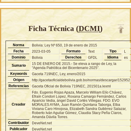
Ficha Técnica (
DCMI
)
Norma
Bolivia: Ley Nº 650, 19 de enero de 2015
Fecha
Formato
Tipo
2023-03-05
Text
L
Dominio
Derechos
Idioma
Bolivia
GFDL
es
15 DE ENERO DE 2015.- Se eleva a rango de Ley, la
Sumario
“Agenda Patriótica del Bicentenario 2025”.
Keywords
Gaceta 719NEC, Ley, enero/2015
Origen
http://gacetaoficialdebolivia.gob.bo/normas/descargar/152952
Referencias
Gaceta Oficial de Bolivia 719NEC, 201501a.lexml
Fdo. Eugenio Rojas Apaza, Marcelo William Elío Chávez,
Efraín Condori Lopez, Roxana Camargo Fernández, Carlos
Aparicio Vedia, ángel David Cortés Villegas. FDO. EVO
Creador
MORALES AYMA, Juan Ramón Quintana Taborga, Elba
Viviana Caro Hinojosa, Elizabeth Sandra Gutiérrez Salazar,
Roberto Iván Aguilar Gómez, Claudia Stacy Peña Claros,
Amanda Dávila Torres.
Contribuidor
DeveNet.net
Publicador
DeveNet.net