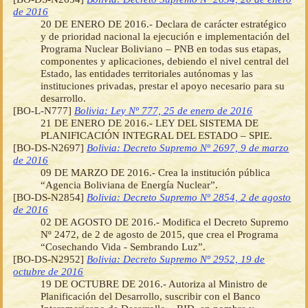
de 2016
20 DE ENERO DE 2016.- Declara de carácter estratégico
y de prioridad nacional la ejecución e implementación del
Programa Nuclear Boliviano – PNB en todas sus etapas,
componentes y aplicaciones, debiendo el nivel central del
Estado, las entidades territoriales autónomas y las
instituciones privadas, prestar el apoyo necesario para su
desarrollo.
[BO-L-N777]
Bolivia: Ley Nº 777, 25 de enero de 2016
21 DE ENERO DE 2016.- LEY DEL SISTEMA DE
PLANIFICACIÓN INTEGRAL DEL ESTADO – SPIE.
[BO-DS-N2697]
Bolivia: Decreto Supremo Nº 2697, 9 de marzo
de 2016
09 DE MARZO DE 2016.- Crea la institución pública
“Agencia Boliviana de Energía Nuclear”.
[BO-DS-N2854]
Bolivia: Decreto Supremo Nº 2854, 2 de agosto
de 2016
02 DE AGOSTO DE 2016.- Modifica el Decreto Supremo
Nº 2472, de 2 de agosto de 2015, que crea el Programa
“Cosechando Vida - Sembrando Luz”.
[BO-DS-N2952]
Bolivia: Decreto Supremo Nº 2952, 19 de
octubre de 2016
19 DE OCTUBRE DE 2016.- Autoriza al Ministro de
Planificación del Desarrollo, suscribir con el Banco