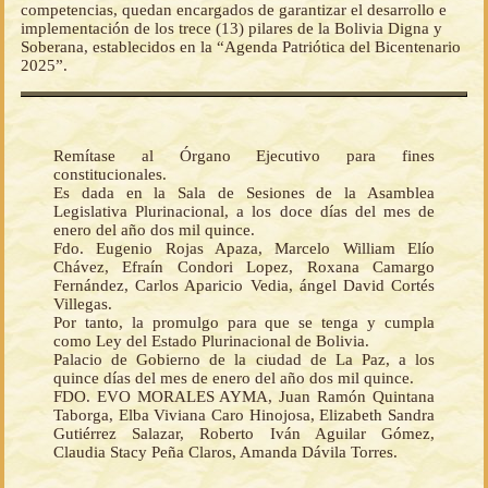
competencias, quedan encargados de garantizar el desarrollo e
implementación de los trece (13) pilares de la Bolivia Digna y
Soberana, establecidos en la “Agenda Patriótica del Bicentenario
2025”.
Remítase al Órgano Ejecutivo para fines
constitucionales.
Es dada en la Sala de Sesiones de la Asamblea
Legislativa Plurinacional, a los doce días del mes de
enero del año dos mil quince.
Fdo. Eugenio Rojas Apaza, Marcelo William Elío
Chávez, Efraín Condori Lopez, Roxana Camargo
Fernández, Carlos Aparicio Vedia, ángel David Cortés
Villegas.
Por tanto, la promulgo para que se tenga y cumpla
como Ley del Estado Plurinacional de Bolivia.
Palacio de Gobierno de la ciudad de La Paz, a los
quince días del mes de enero del año dos mil quince.
FDO. EVO MORALES AYMA, Juan Ramón Quintana
Taborga, Elba Viviana Caro Hinojosa, Elizabeth Sandra
Gutiérrez Salazar, Roberto Iván Aguilar Gómez,
Claudia Stacy Peña Claros, Amanda Dávila Torres.