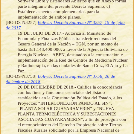
Software Libre y Estándares Abiertos que en Anexo forma
parte integrante del presente Decreto Supremo; c)
Establece aspectos complementarios para la
implementación de ambos planes.
[BO-DS-N3257]
Bolivia: Decreto Supremo Nº 3257, 19 de julio
de 2017
19 DE JULIO DE 2017.- Autoriza al Ministerio de
Economía y Finanzas Públicas transferir recursos del
Tesoro General de la Nación – TGN, por un monto de
hasta Bs1.148.400.000; a favor de la Agencia Boliviana de
Energía Nuclear – ABEN, destinados a la construcción e
implementación de la Red de Centros de Medicina Nuclear
y Radioterapia, en las ciudades de Santa Cruz, El Alto y La
Paz.
[BO-DS-N3758]
Bolivia: Decreto Supremo Nº 3758, 26 de
diciembre de 2018
26 DE DICIEMBRE DE 2018.- Califica la concordancia
con los fines y funciones esenciales del Estado
establecidos en la Constitución Política del Estado, a los
Proyectos: “INTERCONEXIÓN PANDO AL SIN”,
“PLANTA SOLAR GUAYARAMERIN” y “NUEVA
PLANTA TERMOELÉCTRICA Y SUBESTACIONES
ASOCIADAS GUAYARAMERIN”, a fin de proseguir con
el reconocimiento del Derecho Propietario sobre Tierras
Fiscales Rurales solicitado por la Empresa Nacional de