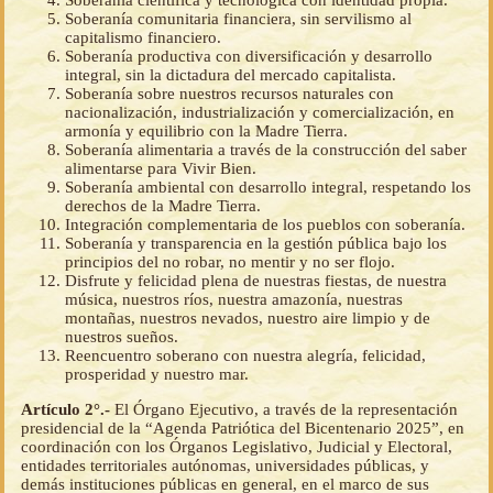
Soberanía científica y tecnológica con identidad propia.
Soberanía comunitaria financiera, sin servilismo al
capitalismo financiero.
Soberanía productiva con diversificación y desarrollo
integral, sin la dictadura del mercado capitalista.
Soberanía sobre nuestros recursos naturales con
nacionalización, industrialización y comercialización, en
armonía y equilibrio con la Madre Tierra.
Soberanía alimentaria a través de la construcción del saber
alimentarse para Vivir Bien.
Soberanía ambiental con desarrollo integral, respetando los
derechos de la Madre Tierra.
Integración complementaria de los pueblos con soberanía.
Soberanía y transparencia en la gestión pública bajo los
principios del no robar, no mentir y no ser flojo.
Disfrute y felicidad plena de nuestras fiestas, de nuestra
música, nuestros ríos, nuestra amazonía, nuestras
montañas, nuestros nevados, nuestro aire limpio y de
nuestros sueños.
Reencuentro soberano con nuestra alegría, felicidad,
prosperidad y nuestro mar.
Artículo 2°.-
El Órgano Ejecutivo, a través de la representación
presidencial de la “Agenda Patriótica del Bicentenario 2025”, en
coordinación con los Órganos Legislativo, Judicial y Electoral,
entidades territoriales autónomas, universidades públicas, y
demás instituciones públicas en general, en el marco de sus