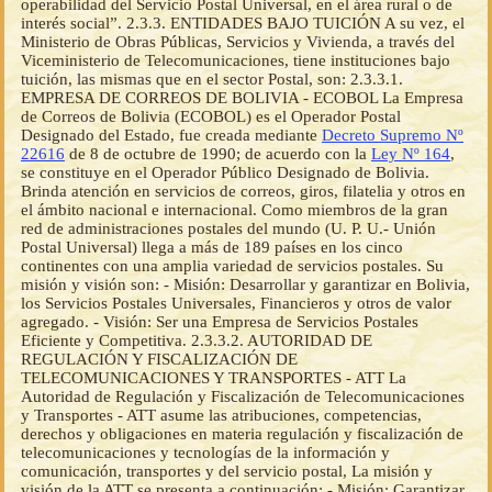
operabilidad del Servicio Postal Universal, en el área rural o de
interés social”. 2.3.3. ENTIDADES BAJO TUICIÓN A su vez, el
Ministerio de Obras Públicas, Servicios y Vivienda, a través del
Viceministerio de Telecomunicaciones, tiene instituciones bajo
tuición, las mismas que en el sector Postal, son: 2.3.3.1.
EMPRESA DE CORREOS DE BOLIVIA - ECOBOL La Empresa
de Correos de Bolivia (ECOBOL) es el Operador Postal
Designado del Estado, fue creada mediante
Decreto Supremo Nº
22616
de 8 de octubre de 1990; de acuerdo con la
Ley Nº 164
, se constituye en el Operador Público Designado de Bolivia. Brinda atención en servicios de correos, giros, filatelia y otros en el ámbito nacional e internacional. Como miembros de la gran red de administraciones postales del mundo (U. P. U.- Unión Postal Universal) llega a más de 189 países en los cinco continentes con una amplia variedad de servicios postales. Su misión y visión son: - Misión: Desarrollar y garantizar en Bolivia, los Servicios Postales Universales, Financieros y otros de valor agregado. - Visión: Ser una Empresa de Servicios Postales Eficiente y Competitiva. 2.3.3.2. AUTORIDAD DE REGULACIÓN Y FISCALIZACIÓN DE TELECOMUNICACIONES Y TRANSPORTES - ATT La Autoridad de Regulación y Fiscalización de Telecomunicaciones y Transportes - ATT asume las atribuciones, competencias, derechos y obligaciones en materia regulación y fiscalización de telecomunicaciones y tecnologías de la información y comunicación, transportes y del servicio postal, La misión y visión de la ATT se presenta a continuación: - Misión: Garantizar la prestación de servicios eficientes y con calidad de las Telecomunicaciones, las Tecnologías de Información y Comunicación, Servicio Postal y Transportes; mediante acciones de regulación y fiscalización enmarcadas en las Políticas de Desarrollo Nacional, permitiendo el acceso universal de los usuarias y usuarios de estos servicios. - Visión: Autoridad reconocida por los ciudadanos bolivianos y la comunidad internacional, por aportar al Vivir Bien buscando la satisfacción de los usuarios y operadores de los servicios de telecomunicaciones, las TIC, Servicio Postal y Transportes. 2.4. ANÁLISIS DE SITUACIÓN DEL SPU Para describir la situación del SPU se ha realizado un análisis de Fortalezas, Oportunidades, Debilidades y Amenazas, de acuerdo a lo siguiente: 2.4.1. ANÁLISIS INTERNO 2.4.1.1.1. FORTALEZAS - Cuenta con un marco constitucional y normativo regulatorio nacional que garantiza la provisión del Servicio Postal Universal - El Estado Plurinacional de Bolivia al ser parte de la UPU y la UPAEP mantiene convenios internacionales de cooperación a través del órgano rector de los operadores postales internacionales tales como: la Unión Postal Universal (UPU) y la Unión Postal De Las Américas España y Portugal (UPAEP), lo que facilita acceder a otras regiones del mundo. - El Operador Público Designado, cuenta con la red más amplia a nivel nacional al tener presencia en los 9 departamentos con 49 oficinas dentro del territorio a diferencia de las empresas de servicio expreso que no llegan a cubrir los 9 departamentos. - El SPU cuenta con fondos del Programa Nacional del Servicio Postal Universal - PNSPU para el financiamiento de la red postal y la operabilidad del Servicio Postal Universal, en el área rural o áreas de interés social. - La experiencia que tiene el OPD en la prestación de servicios básicos, del que es parte la oferta mínima que conforma el SPU. 2.4.1.1.2. DEBILIDADES - La cobertura del OPD se limita al área urbana con bajo desarrollo del servicio, en el área rural y periurbana, al tener presencia solo en el 11% de los municipios, lo que excluye del SPU a una importante población, que resulta ser la más vulnerable. - Las deficiencias operativas del OPD obstaculizan la prestación del SPU en las condiciones establecidas normativamente. - El incierto estado financiero del OPD pone en serio riesgo la prestación y sostenibilidad del SPU. - Falta de calidad en los procesos operativos de los servicios postales, el OPD carece de procedimientos y procesos internos normalizados que descansen en documentos aprobados, estandarizados y debidamente socializados, que permita organizar, sistematizar y mejorar los procesos internos y externos. 2.4.2. ANÁLISIS EXTERNO 2.4.2.1.1. AMENAZAS - La crisis económica mundial global produce una contracción de la demanda mundial, el decaimiento de los envíos de remesas y correspondencia. - El extenso territorio nacional disperso, con miles de pequeñas localidades poco pobladas incrementan los costos de prestación, obligan al OPD a ofertar el SPU a lugares o regiones que no presentan utilidad económica, que exige en estos casos, a trabajar a pérdida y subsidiar el servicio con el ingreso de otras regiones. - La prestación ilegal de servicios postales por parte de las empresas de transporte, genera competencia desleal al OPD que tiene obligación de prestar el SPU asequiblemente. - La ausencia de inversiones del Estado en el Operador Público Designado no ayuda a resolver sus limitaciones operativas y su desarrollo. - El Servicio Postal Universal prestado en áreas de interés social, no es rentable por lo tanto debe contar con un subsidio sostenible. - La dependencia del trasporte aéreo para efectos de enlaces o envíos nacionales e internacionales provoca que los costos operativos sean elevados y que se alargue los plazos de entrega. - La dependencia de la Aduana Nacional en el servicio de paquetería, que impone procedimientos y horarios para la verificación y aforo de los paquetes que llegan del extranjero y que deben ser distribuidos, ocasiona el retraso en su entrega y su deterioro por tratamiento inadecuado. 2.4.2.1.2. OPORTUNIDADES - El nuevo modelo económico actual del Estado Plurinacional, con la redistribución de la riqueza, permite que para la población boliviana el SPU sea asequible. - El Apoyo Internacional de los diferentes operadores postales oficiales que comparten avances tecnológicos, sistemas, procedimientos o equipos que son de mucha utilidad para la prestación del SPU. - El financiamiento internacional que ofertan los diferentes tipos de fondos de los organismos postales internacionales, para capacitación, desarrollo o implementación de nuevas tecnologías. - La migración de población del área rural a ciudades principales y al exterior del país, genera un tráfico postal entre los inmigrantes y sus familias. - Existe un potencial de alianzas con grupos regionales, como la CAN, UPAEP, entre otros, para el financiamiento de proyectos y el intercambio de experiencias para prestar el SPU. 2.5. PROBLEMÁTICA Y DESAFÍOS DEL SECTOR 2.5.1. PROBLEMA GENERAL En base a la información recolectada para la formulación del presente Plan, se ha identificado que el problema central consiste en que el SPU es deficiente e insostenible, condición que se origina por múltiples factores, los cuales se describen en el siguiente apartado. 2.5.2. PROBLEMAS ESPECÍFICOS - El Sector Postal en Bolivia es el de menor desarrollo en la región, requiere mayor impulso en la regulación, modernización y estar acorde a los acuerdos internacionales. - El Operador Público Designado se encuentra en crisis financiera, administrativa y operativa. La deficiente capacidad operativa del OPD producto de la crisis institucional por la que atraviesa, genera incertidumbre en la viabilidad y sostenibilidad del SPU. - La falta de sistematización y mecanización de procesos genera la carencia de información relativa a éste servicio reduciendo la capacidad de toma de decisiones sobre el SPU. - La falta de cumplimiento de estándares de calidad, crea desconfianza por parte del usuario que accede al SPU. - La falta de planeación para el despliegue de cobertura del SPU, resulta en un acceso limitado de este servicio en zonas rurales o áreas de interés social. - La falta de inversión en la red postal que garantice el SPU, limita el desarrollo y expansión del servicio. 3. POLÍTICAS Y LINEAMIENTOS ESTRATÉGICOS 3.1. POLÍTICAS DE TELECOMUNICACIONES Y POSTAL Las políticas de telecomunicaciones son las siguientes: - Acceso Universal a los Servicios de Telecomunicaciones y TIC. - Desarrollo, Uso y Aplicación de TIC. - Participación Estatal estratégica que contribuya el Desarrollo Productivo, Económico y Social. - Servicio Postal Universal y Desarrollo del Sector 3.2. POLÍTICAS Y OBJETIVOS ESTRATÉGICOS Las políticas del sector mencionadas, responden al mandato político, económico y social de acuerdo a la visión y misión del Gobierno Nacional a través del Viceministerio de Telecomunicaciones. Las mencionadas políticas cuentan con las siguientes estrategias: POLÍTICA ESTRATEGIAS Acceso Universal a los Servicios de Telecomunicaciones y TIC.- Mantenimiento de la normativa sectorial actualizada. - Presencia del ente regulador a nivel nacional. Desarrollo, Uso y Aplicación de TIC.- Articulación, promoción y regulación del sector telecomunicaciones, TIC y postal. Participación Estatal Estratégica que contribuya al Desarrollo Económico y Social.- Desarrollo y soberanía tecnológica - Formación y especialización de profesionales en telecomunicaciones, Tic y postal. - Fortalecimiento de la participación nacional en organismos sectoriales y de integración internacionales. Servicio Postal Universal y Desarrollo del Sector.- Reforma y Modernización del sector postal Como se presentó, las políticas se enfocan en el acceso universal a los servicios de telecomunicaciones, tecnologías de información y comunicación y lo relacionado al sector postal. 3.3. OBJETIVOS ESTRATÉGICOS (PDES Y AGENDA 2025) De acuerdo a estas políticas, se identifican objetivos estratégicos de donde se desprenden las estrategias, programas, proyectos junto a la línea base y las metas al 2020 de acuerdo al El Plan de Desarrollo Económico y Social en el marco del Desarrollo Integral para Vivir Bien (PDES, 2016 - 2020) del. Estado Plurinacional de Bolivia y la Agenda 2025. En este documento se desarrolla la política relacionada al Sector Postal. 3.4. SERVICIO POSTAL UNIVERSAL Y DESARROLLO DEL SECTOR POSTAL Esta política se basa en implementar la Reforma sector postal y la modernización del sector postal, para esto, contribuirá el impulsar y promover en todos sus niveles de gobierno los servicios postales al ser también un servicio básico, contribuir a su reglamentación y regulación en base a lineamientos universalmente acordados y alineados con la normativa internacional. La política del Servicio Postal Universal se basa en: - El mandato constitucional del