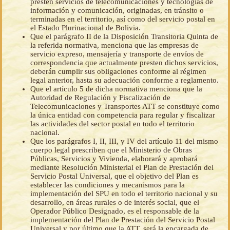
presten servicios de telecomunicaciones y tecnologías de
información y comunicación, originadas, en tránsito o
terminadas en el territorio, así como del servicio postal en
el Estado Plurinacional de Bolivia.
Que el parágrafo II de la Disposición Transitoria Quinta de
la referida normativa, menciona que las empresas de
servicio expreso, mensajería y transporte de envíos de
correspondencia que actualmente presten dichos servicios,
deberán cumplir sus obligaciones conforme al régimen
legal anterior, hasta su adecuación conforme a reglamento.
Que el artículo 5 de dicha normativa menciona que la
Autoridad de Regulación y Fiscalización de
Telecomunicaciones y Transportes ATT se constituye como
la única entidad con competencia para regular y fiscalizar
las actividades del sector postal en todo el territorio
nacional.
Que los parágrafos I, II, III, y IV del artículo 11 del mismo
cuerpo legal prescriben que el Ministerio de Obras
Públicas, Servicios y Vivienda, elaborará y aprobará
mediante Resolución Ministerial el Plan de Prestación del
Servicio Postal Universal, que el objetivo del Plan es
establecer las condiciones y mecanismos para la
implementación del SPU en todo el territorio nacional y su
desarrollo, en áreas rurales o de interés social, que el
Operador Público Designado, es el responsable de la
implementación del Plan de Prestación del Servicio Postal
Universal y por último que la ATT, será la encargada de