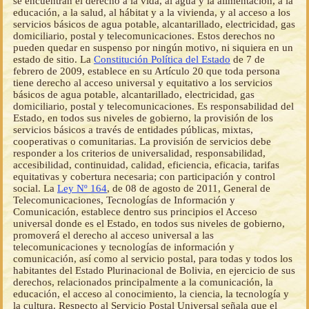
se encuentran el derecho a la vida, al agua y la alimentación, a la
educación, a la salud, al hábitat y a la vivienda, y al acceso a los
servicios básicos de agua potable, alcantarillado, electricidad, gas
domiciliario, postal y telecomunicaciones. Estos derechos no
pueden quedar en suspenso por ningún motivo, ni siquiera en un
estado de sitio. La
Constitución Política del Estado
de 7 de
febrero de 2009, establece en su Artículo 20 que toda persona
tiene derecho al acceso universal y equitativo a los servicios
básicos de agua potable, alcantarillado, electricidad, gas
domiciliario, postal y telecomunicaciones. Es responsabilidad del
Estado, en todos sus niveles de gobierno, la provisión de los
servicios básicos a través de entidades públicas, mixtas,
cooperativas o comunitarias. La provisión de servicios debe
responder a los criterios de universalidad, responsabilidad,
accesibilidad, continuidad, calidad, eficiencia, eficacia, tarifas
equitativas y cobertura necesaria; con participación y control
social. La
Ley Nº 164
, de 08 de agosto de 2011, General de
Telecomunicaciones, Tecnologías de Información y
Comunicación, establece dentro sus principios el Acceso
universal donde es el Estado, en todos sus niveles de gobierno,
promoverá el derecho al acceso universal a las
telecomunicaciones y tecnologías de información y
comunicación, así como al servicio postal, para todas y todos los
habitantes del Estado Plurinacional de Bolivia, en ejercicio de sus
derechos, relacionados principalmente a la comunicación, la
educación, el acceso al conocimiento, la ciencia, la tecnología y
la cultura. Respecto al Servicio Postal Universal señala que el