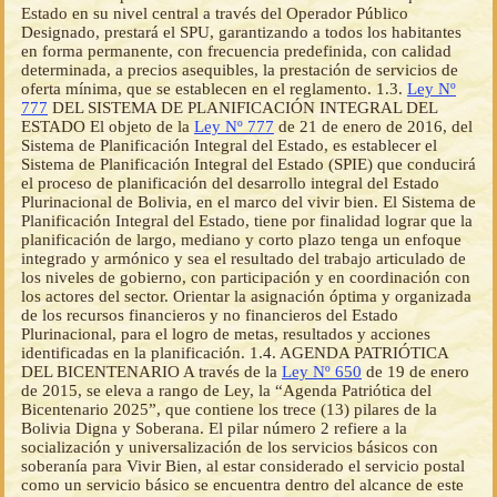
Estado en su nivel central a través del Operador Público
Designado, prestará el SPU, garantizando a todos los habitantes
en forma permanente, con frecuencia predefinida, con calidad
determinada, a precios asequibles, la prestación de servicios de
oferta mínima, que se establecen en el reglamento. 1.3.
Ley Nº
777
DEL SISTEMA DE PLANIFICACIÓN INTEGRAL DEL
ESTADO El objeto de la
Ley Nº 777
de 21 de enero de 2016, del
Sistema de Planificación Integral del Estado, es establecer el
Sistema de Planificación Integral del Estado (SPIE) que conducirá
el proceso de planificación del desarrollo integral del Estado
Plurinacional de Bolivia, en el marco del vivir bien. El Sistema de
Planificación Integral del Estado, tiene por finalidad lograr que la
planificación de largo, mediano y corto plazo tenga un enfoque
integrado y armónico y sea el resultado del trabajo articulado de
los niveles de gobierno, con participación y en coordinación con
los actores del sector. Orientar la asignación óptima y organizada
de los recursos financieros y no financieros del Estado
Plurinacional, para el logro de metas, resultados y acciones
identificadas en la planificación. 1.4. AGENDA PATRIÓTICA
DEL BICENTENARIO A través de la
Ley Nº 650
de 19 de enero
de 2015, se eleva a rango de Ley, la “Agenda Patriótica del
Bicentenario 2025”, que contiene los trece (13) pilares de la
Bolivia Digna y Soberana. El pilar número 2 refiere a la
socialización y universalización de los servicios básicos con
soberanía para Vivir Bien, al estar considerado el servicio postal
como un servicio básico se encuentra dentro del alcance de este