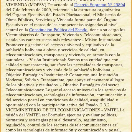
VIVIENDA (MOPSV) De acuerdo al
Decreto Supremo Nº 29894
del 7 de febrero de 2009, referente a la estructura organizativa
del Órgano Ejecutivo del Estado Plurinacional, el Ministerio de
Obras Públicas, Servicios y Vivienda forma parte del Órgano
Ejecutivo en el marco de las competencias asignadas al nivel
central en la
Constitución Política del Estado
, tiene a su cargo los
Viceministerios de Transporte, Vivienda y Telecomunicaciones,
siendo sus características más relevantes: - Misión Institucional:
Promover y gestionar el acceso universal y equitativo de la
población boliviana a obras y servicios de calidad, en
telecomunicaciones, transportes y vivienda, en armonía con la
naturaleza. - Visión Institucional: Somos una entidad que con
calidad y transparencia, satisface las necesidades de transportes,
telecomunicaciones y vivienda de la población boliviana. -
Objetivo Estratégico Institucional: Contar con una Institución
Moderna, Sólida y Transparente, que apoye eficazmente al logro
de los objetivos y resultados. - Objetivo Estratégico del sector
Telecomunicaciones: Lograr el acceso universal a los servicios de
telecomunicaciones, tecnologías de información, comunicación y
del servicio postal en condiciones de calidad, asequibilidad y
oportunidad con la participación activa del Estado. 2.3.2.
VICEMINISTERIO DE TELECOMUNICACIONES - VMTEL La
misión del VMTEL es: Formular, ejecutar y evaluar políticas,
normativa y estrategias para el desarrollo, seguimiento,
regulación, control de los sectores de telecomunicaciones así
como las tecnologías de información y comunicación y postal,