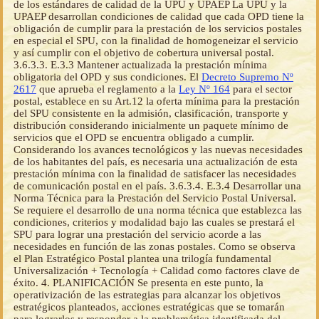
de los estándares de calidad de la UPU y UPAEP La UPU y la
UPAEP desarrollan condiciones de calidad que cada OPD tiene la
obligación de cumplir para la prestación de los servicios postales
en especial el SPU, con la finalidad de homogeneizar el servicio
y así cumplir con el objetivo de cobertura universal postal.
3.6.3.3. E.3.3 Mantener actualizada la prestación mínima
obligatoria del OPD y sus condiciones. El
Decreto Supremo Nº
2617
que aprueba el reglamento a la
Ley Nº 164
para el sector postal, establece en su Art.12 la oferta mínima para la prestación del SPU consistente en la admisión, clasificación, transporte y distribución considerando inicialmente un paquete mínimo de servicios que el OPD se encuentra obligado a cumplir. Considerando los avances tecnológicos y las nuevas necesidades de los habitantes del país, es necesaria una actualización de esta prestación mínima con la finalidad de satisfacer las necesidades de comunicación postal en el país. 3.6.3.4. E.3.4 Desarrollar una Norma Técnica para la Prestación del Servicio Postal Universal. Se requiere el desarrollo de una norma técnica que establezca las condiciones, criterios y modalidad bajo las cuales se prestará el SPU para lograr una prestación del servicio acorde a las necesidades en función de las zonas postales. Como se observa el Plan Estratégico Postal plantea una trilogía fundamental Universalización + Tecnología + Calidad como factores clave de éxito. 4. PLANIFICACIÓN Se presenta en este punto, la operativización de las estrategias para alcanzar los objetivos estratégicos planteados, acciones estratégicas que se tomarán para lograrlos y responder a la problemática identificada del Sector Postal en Bolivia. Previa a la implementación de estas acciones estratégicas, es necesario e imprescindible la reestructuración y modernización del OPD, lo que permitirá garantizar el desarrollo, cumplimiento y sostenibilidad del SPU. Estas acciones estratégicas son: - Impulsar el desarrollo y expansión de la red postal implementando infraestructura y cobertura así como la operabilidad del SPU en circunstancias que no demuestren niveles de rentabilidad adecuados. - Definir una metodología para estimación de la prestación y cobertura del SPU en el territorio nacional basado en la definición de la zona postal como una unidad mínima de análisis. - Modernizar, articular el uso y adopción de tecnología para el SPU, impulsar el desarrollo y uso de contenidos y aplicaciones digitales, promocionando su desarrollo. - Mantener actualizada la prestación mínima obligatoria del OPD y sus condiciones, considerando las innovaciones tecnológicas y los nuevos servicios que satisfagan las necesidades básicas de comunicación de los habitantes del país. - Desarrollar una Norma Técnica para la Prestación del Servicio Postal Universal. - Sentar presencia nacional para regulación y fiscalización sectorial del SPU. Esta tarea está a cargo del ente regulador, mismo que debe incorporar además en su plan estratégico institucional las actividades, planes técnicos, estadísticas y otras relacionadas al sector. - Fortalecer la participación nacional en organismos sectoriales y de integración internacional. De acuerdo a los objetivos estratégicos planteados, se presenta a continuación la programación de resultados y acciones respectivas. 4.1. DESARROLLO Y EXPANSIÓN DE LA RED POSTAL IMPLEMENTANDO INFRAESTRUCTURA Y COBERTURA Referido a la universalización del servicio postal a través del impulso al desarrollo e implementación de infraestructura y cobertura de acceso al Servicio Postal Universal, se tienen desarrollados documentos con propuestas para la modernización del Operador Postal Designado para que a través de su desarrollo, fortalecimiento de su infraestructura, se logre la cobertura nacional respectiva. 4.1.1. Determinación de la cobertura geográfica y poblacional del SPU Si bien el Operador Público Designado cuenta con la red más amplia a nivel nacional, su cobertura se limita al área urbana con bajo desarrollo del servicio, principalmente en el área rural y periurbana. La Tabla siguiente que muestra el objetivo estratégico O. E.1 y su desagregación en dos estrategias que permitirán la ampliación de cobertura del OPD en el mediano plazo. Las Estrategias son los lineamientos que se deberán tener en cuenta a tiempo de formular los proyectos del sector postal. Los valores meta están planteados para el año 2020, sus formas de cálculo se establecen en criterios cuantitativos más que cualitativos. Objetivo estratégico Estrategia Criterio e Indicador meta al 2020 Universalización de los servicios postales E.1.1 Desarrollar el Servicio Postal Universal 50 % de las comunidades con más de 200 habitantes acceden al Servicio Postal Universal a 10 km de distancia como máximo. E.1.2 Ampliar la cobertura del servicio 100 % de las capitales de municipio con acceso al Servicio Postal Universal. Para el propósito del presente plan se plantea estos dos indicadores meta al 2020: - 100 % de las capitales de municipio con acceso al Servicio Postal Universal. - 50 % de las comunidades con más de 200 habitantes acceden al Servicio Postal Universal a 10 km de distancia como máximo. Para la determinación de la cobertura considerando las metas arriba citadas y la organización geopolítica y administrativa del país (departamentos, provincias, municipios y localidades), en el mediano plazo el Plan de Prestación del Servicio Postal Universal debe focalizarse en lograr la universalización del SPU sobre la mayor cantidad de población posible, la siguiente tabla muestra la estructura del Estado Plurinacional y su dimensión. La población de Bolivia al 2014 según el INE es de 11,216,054 habitantes y está distribuida geográficamente de la siguiente manera: Figura: Distribución política boliviana Ítem Cantidad Departamentos 9 Provincias 112 Municipios 339 Comunidades 18,802 Localidades 27,871 Fuente: VMTEL 2014 La población está distribuida en 339 municipios con un total de 27.871 localidades. La ilustración siguiente muestra la segmentación de localidades por cantidad de habitantes de acuerdo al último censo. Existen 11,395 localidades que tienen menos de 50 habitantes. Esto muestra la baja concentración de población a nivel rural. Las localidades con igual o mayor población a 2.000 habitantes son consideradas urbanas y alcanzan la cifra de 204; entre 200 y 2,000 habitantes se encuentran 4,261 localidades; de 100 a 200 habitantes por localidad se tienen 5,863 y entre 50 a 100 habitantes existen 6,148 localidades. A nivel rural los segmentos de más de 50 y menos de 2,000 habitantes representan una población de más de 3 millones de habitantes y esto representa el 30% del total Bolivia, hay que tomar en cuenta que estos segmentos suman más de 16 mil localidades (16.272). De las 204 localidades urbanas solo 154 son capitales de municipio, lo que equivale decir que para alcanzar la meta de llegar a todas las capitales de 339 municipios 185 son capitales con menos de 2000 habitantes. Por esta razón se deben establecer metas progresivas y realistas de mejora de la accesibilidad de la población al SPU. Es importante que en el marco regulatorio se especifique, para disminuir su impacto económico, y si así se considera en la propuesta de SPU (Primer eje de la Reforma), que la red de oficinas y puntos de admisión y atención postal del Operador Designado pueda ser propia o concertada con terceros. 4.1.2. Metas de accesibilidad y Tipos de cobertura del SPU De las anteriores consideraciones se deduce que a mediano plazo deberán instalarse oficinas, sucursales y puntos de atención propias en 154 capitales de municipio y las restantes 185 deberán cubrirse con puntos de atención o recogida habilitados a través de alianzas o acuerdos con instituciones afines. Dado que el OPD es el responsable de la implementación del Plan de Prestación del Servicio Postal Universal, la planificación de cobertura del SPU, se debe iniciar con un plan de modernización de sus capacidades operativas y su cobertura. 4.2. DEFINICIÓN DE METODOLOGÍA PARA ESTIMACIÓN DE PRESTACIÓN Y COBERTURA DEL SPU Se debe definir una metodología para estimación de la prestación y cobertura del SPU en el territorio nacional basado en la definición de la zona postal como una unidad mínima de análisis. Al momento, no se cuenta con un sistema de información que permita determinar una línea base y medir el impacto de la implementación del SPU. A partir de la implementación de la zonificación postal, se instaura una nueva metodología para la estimación de la prestación y cobertura del SPU en el territorio Nacional. La escasa disponibilidad de información para la estimación del SPU como un servicio diferenciado de los demás servicios postales, ha constituido una de las limitantes en los procesos de formulación de diagnóstico cuantitativo, debido a la falta de un sistema con información estandarizada. De ese modo, se ha identificado la necesidad de estructurar y establecer un sistema de información estadístico y territorial estandarizado para el SPU que permita evaluar el comportamiento del servicio en función de calidad, accesibilidad y asequibilidad. Dicha herramienta permitirá la estructuración de una base de datos sólida con cuatro aristas de intervención: rector, regulador, operadores postales y usuarios, con el fin de: - Disponer de información sólida que facilite los procesos de planificación y generación de lineamientos para el sector postal. - Mejorar el monitoreo de la dinámica postal del SPU por parte del ente rector y el regulador del sector. - Optimizar los procesos de registro y control de los objetos postales para el Operador Postal Designado. - Facilitar el acceso a la información oportuna para el usuario. 4.2.1. Despliegue y Desarrollo del SPU, en áreas rurales o de interés social. Una vez establecida la definición específica del alcance del Servicio Postal Universal para el Operador Postal Designado, establecidas las normas técnicas, administrativas y legales para los diferentes mecanismos de atención del SPU, a ser implementados por el Operador Postal Designado, se deben hacer esfuerzos y acciones para el despliegue, desarrollo del SPU en áreas rurales o de interés social. Con el objeto de potenciar el acceso y la calidad de la prestación del Servicio Postal Universal en todo el territorio nacional especialmente en áreas rurales o de interés social, es necesario que se realicen estudios técnicos de geolocalización para la ubicación ó