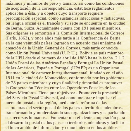
máximos y mínimos de peso y tamaño, así como las condiciones
de aceptación de la correspondencia, establece reglamentos
aplicables a ésta, y a objetos cuyo transporte requiere
preocupación especial, como sustancias infecciosas y radiactivas.
Su lengua oficial es el francés y su sede se encuentra en la ciudad
de Berna, Suiza. Actualmente cuenta con 191 países miembros.
Sus orígenes se remontan a la Comisión Internacional de Correos
(París, 1863), y once años más tarde a la Conferencia de Berna,
en la que veintidós países lograron un acuerdo casi unánime de
creación de la Unión General de Correos, más tarde conocida
como Unión Postal Universal (U. P. U.). Bolivia es país miembro
de la UPU desde el primero de abril de 1886 hasta la fecha. 2.1.2
Unión Postal de las Américas España y Portugal La Unión Postal
de las Américas, España y Portugal (UPAEP) es un Organismo
Internacional de carácter Intergubernamental, fundado en el año
1911 en la ciudad de Montevideo, conformado por los gobiernos
de 28 países miembros y cuya finalidad primordial es promover
la Cooperación Técnica entre los Operadores Postales de los
Países Miembros. Tiene por objetivos: - Promover la prestación
del Servicio Postal Universal, así como mejorar e impulsar el
mercado postal en la región, mediante la reforma de las
estructuras del sector postal de los países o territorios miembros,
transformando y modernizando sus organizaciones y capacitando
sus recursos humanos. - Fomentar una eficiente cooperación para
el desarrollo postal de los países o territorios miembros y facilitar
el intercambio de información y conocimiento en los ámbitos