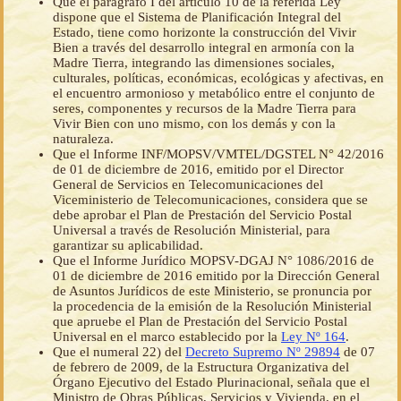
Que el parágrafo I del artículo 10 de la referida Ley
dispone que el Sistema de Planificación Integral del
Estado, tiene como horizonte la construcción del Vivir
Bien a través del desarrollo integral en armonía con la
Madre Tierra, integrando las dimensiones sociales,
culturales, políticas, económicas, ecológicas y afectivas, en
el encuentro armonioso y metabólico entre el conjunto de
seres, componentes y recursos de la Madre Tierra para
Vivir Bien con uno mismo, con los demás y con la
naturaleza.
Que el Informe INF/MOPSV/VMTEL/DGSTEL N° 42/2016
de 01 de diciembre de 2016, emitido por el Director
General de Servicios en Telecomunicaciones del
Viceministerio de Telecomunicaciones, considera que se
debe aprobar el Plan de Prestación del Servicio Postal
Universal a través de Resolución Ministerial, para
garantizar su aplicabilidad.
Que el Informe Jurídico MOPSV-DGAJ N° 1086/2016 de
01 de diciembre de 2016 emitido por la Dirección General
de Asuntos Jurídicos de este Ministerio, se pronuncia por
la procedencia de la emisión de la Resolución Ministerial
que apruebe el Plan de Prestación del Servicio Postal
Universal en el marco establecido por la
Ley Nº 164
.
Que el numeral 22) del
Decreto Supremo Nº 29894
de 07
de febrero de 2009, de la Estructura Organizativa del
Órgano Ejecutivo del Estado Plurinacional, señala que el
Ministro de Obras Públicas, Servicios y Vivienda, en el