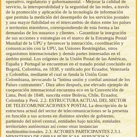
operativo, regulatorio y gubernamental. - Mejorar la calidad de
servicio, la interoperabilidad y la seguridad de las redes, a través
de la promoción y aplicación de la tecnología de información
que permita la medición del desempeño de los servicios postales
y una mayor fiabilidad en el intercambio de datos entre los países
o territorios miembros, correspondiendo de esta forma a las
demandas de los usuarios y clientes. - Garantizar la integración
de sus acciones y estrategias en el marco de la Estrategia Postal
Mundial de la UPU y favorecer la interacción, coordinación y
comunicación con la UPU, las Uniones Restringidas, otros
organismos internacionales y demás partes interesadas en el
ámbito postal. Los orígenes de la Unión Postal de las Américas,
España y Portugal se encuentran en el tratado postal concluido en
Bogotá, Colombia, en 1838, y ratificado por Ecuador, Venezuela
y Colombia, mediante el cual se funda la Unión Gran
Colombiana, invocando la "íntima unión y cordial amistad de los
Países contratantes". Diez años después, ese elevado ejemplo de
cooperación internacional encuentra eco en la Convención de
Lima, Perú de 1848, suscrita entre Bolivia, Chile, Ecuador,
Colombia y Perú. 2.2. ESTRUCTURA ACTUAL DEL SECTOR
DE TELECOMUNICACIONES Y POSTAL La descripción de la
estructura actual del sector de telecomunicaciones se la presenta
en función a sus actores en distintos niveles de gobierno,
partiendo del nivel central, entidades bajo tuición, entidades
territoriales autónomas así como otras instancias
multiinstitucionales. 2.3. ACTORES PARTICIPANTES 2.3.1.
MINISTERIO DE OBRAS PÚBLICAS, SERVICIOS Y