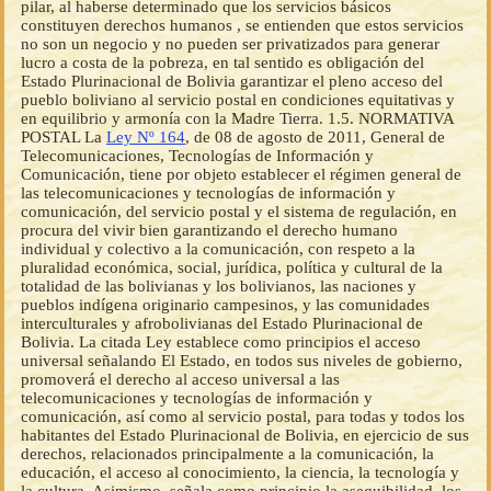
pilar, al haberse determinado que los servicios básicos
constituyen derechos humanos , se entienden que estos servicios
no son un negocio y no pueden ser privatizados para generar
lucro a costa de la pobreza, en tal sentido es obligación del
Estado Plurinacional de Bolivia garantizar el pleno acceso del
pueblo boliviano al servicio postal en condiciones equitativas y
en equilibrio y armonía con la Madre Tierra. 1.5. NORMATIVA
POSTAL La
Ley Nº 164
, de 08 de agosto de 2011, General de
Telecomunicaciones, Tecnologías de Información y
Comunicación, tiene por objeto establecer el régimen general de
las telecomunicaciones y tecnologías de información y
comunicación, del servicio postal y el sistema de regulación, en
procura del vivir bien garantizando el derecho humano
individual y colectivo a la comunicación, con respeto a la
pluralidad económica, social, jurídica, política y cultural de la
totalidad de las bolivianas y los bolivianos, las naciones y
pueblos indígena originario campesinos, y las comunidades
interculturales y afrobolivianas del Estado Plurinacional de
Bolivia. La citada Ley establece como principios el acceso
universal señalando El Estado, en todos sus niveles de gobierno,
promoverá el derecho al acceso universal a las
telecomunicaciones y tecnologías de información y
comunicación, así como al servicio postal, para todas y todos los
habitantes del Estado Plurinacional de Bolivia, en ejercicio de sus
derechos, relacionados principalmente a la comunicación, la
educación, el acceso al conocimiento, la ciencia, la tecnología y
la cultura. Asimismo, señala como principio la asequibilidad, los