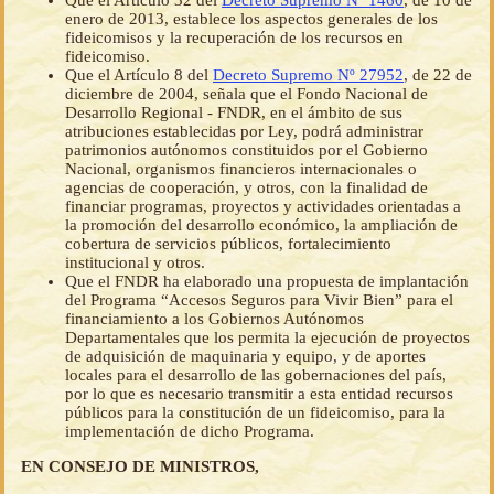
Que el Artículo 32 del
Decreto Supremo Nº 1460
, de 10 de
enero de 2013, establece los aspectos generales de los
fideicomisos y la recuperación de los recursos en
fideicomiso.
Que el Artículo 8 del
Decreto Supremo Nº 27952
, de 22 de
diciembre de 2004, señala que el Fondo Nacional de
Desarrollo Regional - FNDR, en el ámbito de sus
atribuciones establecidas por Ley, podrá administrar
patrimonios autónomos constituidos por el Gobierno
Nacional, organismos financieros internacionales o
agencias de cooperación, y otros, con la finalidad de
financiar programas, proyectos y actividades orientadas a
la promoción del desarrollo económico, la ampliación de
cobertura de servicios públicos, fortalecimiento
institucional y otros.
Que el FNDR ha elaborado una propuesta de implantación
del Programa “Accesos Seguros para Vivir Bien” para el
financiamiento a los Gobiernos Autónomos
Departamentales que los permita la ejecución de proyectos
de adquisición de maquinaria y equipo, y de aportes
locales para el desarrollo de las gobernaciones del país,
por lo que es necesario transmitir a esta entidad recursos
públicos para la constitución de un fideicomiso, para la
implementación de dicho Programa.
EN CONSEJO DE MINISTROS,