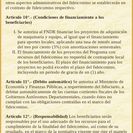
otros aspectos administrativos del fideicomiso se establecerán en
el contrato de fideicomiso respectivo.
Artículo 10°.- (Condiciones de financiamiento a los
beneficiarios)
Se autoriza al FNDR financiar los proyectos de adquisición
de maquinaria y equipo, al igual que el financiamiento
para aportes locales, aplicando una tasa de interés anual
del tres por ciento (3%) con amortizaciones semestrales.
El financiamiento de los proyectos del Programa con
recursos del fideicomiso no requerirá de contraparte local
de los beneficiarios. El plazo del financiamiento para los
proyectos no podrá exceder el plazo del fideicomiso,
incluyendo un periodo de gracia de un (1) año.
Artículo 11°.- (Débito automático)
Se autoriza al Ministerio de
Economía y Finanzas Públicas, a requerimiento del fiduciario, a
debitar automáticamente de las cuentas corrientes fiscales de los
Gobiernos Autónomos Departamentales, cuando éstos no
cumplan con las obligaciones contraídas en el marco del
fideicomiso.
Artículo 12°.- (Responsabilidad)
Los beneficiarios serán
responsables por el uso adecuado de los recursos para el
cumplimiento de la finalidad del fideicomiso, así como de su
resultado, en el marco de la normativa vigente que rige el manejo