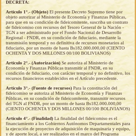
DECRETA:
Artículo 1°.- (Objeto)
El presente Decreto Supremo tiene por
objeto autorizar al Ministerio de Economía y Finanzas Públicas,
para que en su condición de fideicomitente, suscriba un contrato
de fideicomiso con recursos del Tesoro General de la Nación -
TGN a ser administrado por el Fondo Nacional de Desarrollo
Regional - FNDR, en su condición de fiduciario, mediante la
transmisión temporal y no definitiva de recursos monetarios al
fiduciario, por un monto de hasta Bs182.000.000,00 (CIENTO
OCHENTA Y DOS MILLONES 00/100 BOLIVIANOS)
Artículo 2°.- (Autorización)
Se autoriza al Ministerio de
Economía y Finanzas Públicas transmitir al FNDR, en su
condición de fiduciario, con carácter temporal y no definitivo, los
recursos financieros establecidos en el Artículo precedente.
Artículo 3°.- (Fuente de recursos)
Para la constitución del
fideicomiso se autoriza al Ministerio de Economía y Finanzas
Públicas, en su condición de fideicomitente, transmitir recursos
del TGN al FNDR, por un monto de hasta Bs182.000.000,00
(CIENTO OCHENTA Y DOS MILLONES 00/100 BOLIVIANOS)
Artículo 4°.- (Finalidad)
La finalidad del fideicomiso es el
financiamiento a los Gobiernos Autónomos Departamentales para
la ejecución de proyectos de adquisición de maquinaria y equipo,
y de aporte local, a ser realizados en el marco del Programa