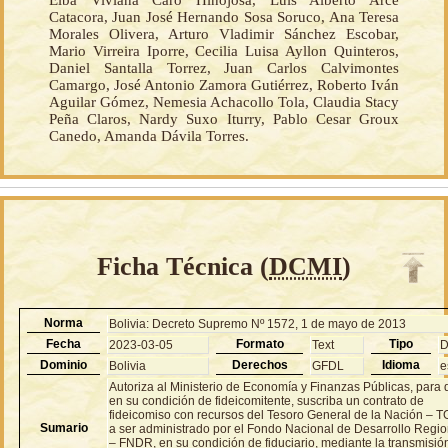
Elba Viviana Caro Hinojosa, Luis Alberto Arce
Catacora, Juan José Hernando Sosa Soruco, Ana Teresa
Morales Olivera, Arturo Vladimir Sánchez Escobar,
Mario Virreira Iporre, Cecilia Luisa Ayllon Quinteros,
Daniel Santalla Torrez, Juan Carlos Calvimontes
Camargo, José Antonio Zamora Gutiérrez, Roberto Iván
Aguilar Gómez, Nemesia Achacollo Tola, Claudia Stacy
Peña Claros, Nardy Suxo Iturry, Pablo Cesar Groux
Canedo, Amanda Dávila Torres.
Ficha Técnica (
DCMI
)
Norma
Bolivia: Decreto Supremo Nº 1572, 1 de mayo de 2013
Fecha
Formato
Tipo
2023-03-05
Text
Dominio
Derechos
Idioma
Bolivia
GFDL
e
Autoriza al Ministerio de Economía y Finanzas Públicas, para
en su condición de fideicomitente, suscriba un contrato de
fideicomiso con recursos del Tesoro General de la Nación – 
Sumario
a ser administrado por el Fondo Nacional de Desarrollo Regio
– FNDR, en su condición de fiduciario, mediante la transmisió