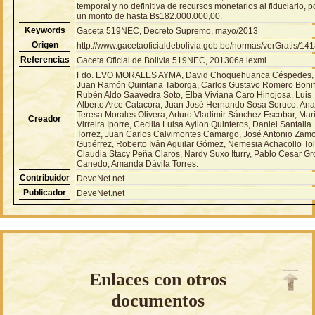
temporal y no definitiva de recursos monetarios al fiduciario, p
un monto de hasta Bs182.000.000,00.
Keywords
Gaceta 519NEC, Decreto Supremo, mayo/2013
Origen
http://www.gacetaoficialdebolivia.gob.bo/normas/verGratis/14
Referencias
Gaceta Oficial de Bolivia 519NEC, 201306a.lexml
Fdo. EVO MORALES AYMA, David Choquehuanca Céspedes,
Juan Ramón Quintana Taborga, Carlos Gustavo Romero Bonif
Rubén Aldo Saavedra Soto, Elba Viviana Caro Hinojosa, Luis
Alberto Arce Catacora, Juan José Hernando Sosa Soruco, An
Teresa Morales Olivera, Arturo Vladimir Sánchez Escobar, Mar
Creador
Virreira Iporre, Cecilia Luisa Ayllon Quinteros, Daniel Santalla
Torrez, Juan Carlos Calvimontes Camargo, José Antonio Zam
Gutiérrez, Roberto Iván Aguilar Gómez, Nemesia Achacollo Tol
Claudia Stacy Peña Claros, Nardy Suxo Iturry, Pablo Cesar G
Canedo, Amanda Dávila Torres.
Contribuidor
DeveNet.net
Publicador
DeveNet.net
Enlaces con otros
documentos