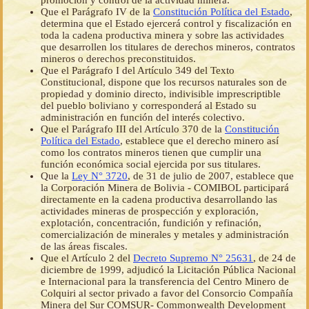
promoción y control de la actividad minera.
Que el Parágrafo IV de la
Constitución Política del Estado
,
determina que el Estado ejercerá control y fiscalización en
toda la cadena productiva minera y sobre las actividades
que desarrollen los titulares de derechos mineros, contratos
mineros o derechos preconstituidos.
Que el Parágrafo I del Artículo 349 del Texto
Constitucional, dispone que los recursos naturales son de
propiedad y dominio directo, indivisible imprescriptible
del pueblo boliviano y corresponderá al Estado su
administración en función del interés colectivo.
Que el Parágrafo III del Artículo 370 de la
Constitución
Política del Estado
, establece que el derecho minero así
como los contratos mineros tienen que cumplir una
función económica social ejercida por sus titulares.
Que la
Ley N° 3720
, de 31 de julio de 2007, establece que
la Corporación Minera de Bolivia - COMIBOL participará
directamente en la cadena productiva desarrollando las
actividades mineras de prospección y exploración,
explotación, concentración, fundición y refinación,
comercialización de minerales y metales y administración
de las áreas fiscales.
Que el Artículo 2 del
Decreto Supremo N° 25631
, de 24 de
diciembre de 1999, adjudicó la Licitación Pública Nacional
e Internacional para la transferencia del Centro Minero de
Colquiri al sector privado a favor del Consorcio Compañía
Minera del Sur COMSUR- Commonwealth Development