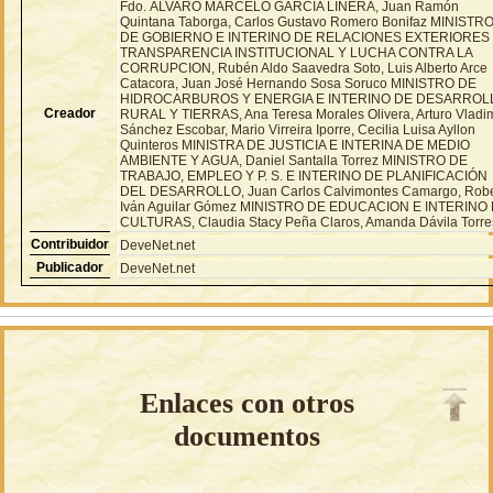
Fdo. ÁLVARO MARCELO GARCÍA LINERA, Juan Ramón
Quintana Taborga, Carlos Gustavo Romero Bonifaz MINISTR
DE GOBIERNO E INTERINO DE RELACIONES EXTERIORES
TRANSPARENCIA INSTITUCIONAL Y LUCHA CONTRA LA
CORRUPCION, Rubén Aldo Saavedra Soto, Luis Alberto Arce
Catacora, Juan José Hernando Sosa Soruco MINISTRO DE
HIDROCARBUROS Y ENERGIA E INTERINO DE DESARROL
Creador
RURAL Y TIERRAS, Ana Teresa Morales Olivera, Arturo Vladim
Sánchez Escobar, Mario Virreira Iporre, Cecilia Luisa Ayllon
Quinteros MINISTRA DE JUSTICIA E INTERINA DE MEDIO
AMBIENTE Y AGUA, Daniel Santalla Torrez MINISTRO DE
TRABAJO, EMPLEO Y P. S. E INTERINO DE PLANIFICACIÓN
DEL DESARROLLO, Juan Carlos Calvimontes Camargo, Robe
Iván Aguilar Gómez MINISTRO DE EDUCACION E INTERINO
CULTURAS, Claudia Stacy Peña Claros, Amanda Dávila Torre
Contribuidor
DeveNet.net
Publicador
DeveNet.net
Enlaces con otros
documentos