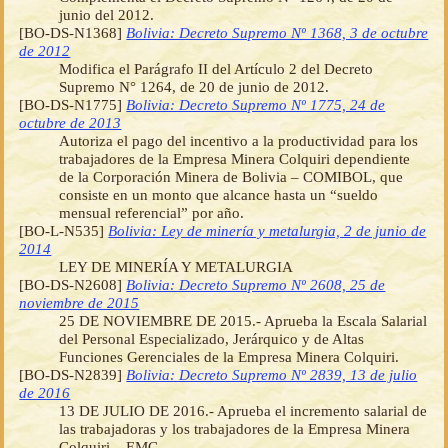
junio del 2012.
[BO-DS-N1368]
Bolivia: Decreto Supremo Nº 1368, 3 de octubre
de 2012
Modifica el Parágrafo II del Artículo 2 del Decreto
Supremo N° 1264, de 20 de junio de 2012.
[BO-DS-N1775]
Bolivia: Decreto Supremo Nº 1775, 24 de
octubre de 2013
Autoriza el pago del incentivo a la productividad para los
trabajadores de la Empresa Minera Colquiri dependiente
de la Corporación Minera de Bolivia – COMIBOL, que
consiste en un monto que alcance hasta un “sueldo
mensual referencial” por año.
[BO-L-N535]
Bolivia: Ley de minería y metalurgia, 2 de junio de
2014
LEY DE MINERÍA Y METALURGIA
[BO-DS-N2608]
Bolivia: Decreto Supremo Nº 2608, 25 de
noviembre de 2015
25 DE NOVIEMBRE DE 2015.- Aprueba la Escala Salarial
del Personal Especializado, Jerárquico y de Altas
Funciones Gerenciales de la Empresa Minera Colquiri.
[BO-DS-N2839]
Bolivia: Decreto Supremo Nº 2839, 13 de julio
de 2016
13 DE JULIO DE 2016.- Aprueba el incremento salarial de
las trabajadoras y los trabajadores de la Empresa Minera
Colquiri – EMC.