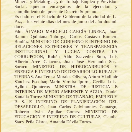
Minería y Metalurgia, y de Trabajo Empleo y Previsión
Social, quedan encargados de la ejecución y
cumplimiento del presente Decreto Supremo.
Es dado en el Palacio de Gobierno de la ciudad de La
Paz, a los veinte días del mes de junio del año dos mil
doce.
Fdo. ÁLVARO MARCELO GARCÍA LINERA, Juan
Ramón Quintana Taborga, Carlos Gustavo Romero
Bonifaz MINISTRO DE GOBIERNO E INTERINO DE
RELACIONES EXTERIORES Y TRANSPARENCIA
INSTITUCIONAL Y LUCHA CONTRA LA
CORRUPCION, Rubén Aldo Saavedra Soto, Luis
Alberto Arce Catacora, Juan José Hernando Sosa
Soruco MINISTRO DE HIDROCARBUROS Y
ENERGIA E INTERINO DE DESARROLLO RURAL Y
TIERRAS, Ana Teresa Morales Olivera, Arturo Vladimir
Sánchez Escobar, Mario Virreira Iporre, Cecilia Luisa
Ayllon Quinteros MINISTRA DE JUSTICIA E
INTERINA DE MEDIO AMBIENTE Y AGUA, Daniel
Santalla Torrez MINISTRO DE TRABAJO, EMPLEO Y
P. S. E INTERINO DE PLANIFICACIÓN DEL
DESARROLLO, Juan Carlos Calvimontes Camargo,
Roberto Iván Aguilar Gómez MINISTRO DE
EDUCACION E INTERINO DE CULTURAS, Claudia
Stacy Peña Claros, Amanda Dávila Torres.