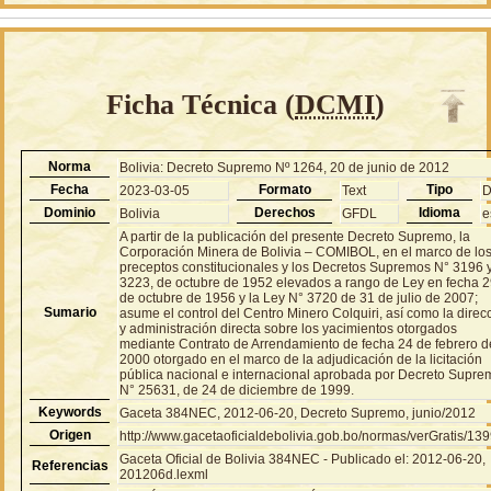
Ficha Técnica (
DCMI
)
Norma
Bolivia: Decreto Supremo Nº 1264, 20 de junio de 2012
Fecha
Formato
Tipo
2023-03-05
Text
Dominio
Derechos
Idioma
Bolivia
GFDL
e
A partir de la publicación del presente Decreto Supremo, la
Corporación Minera de Bolivia – COMIBOL, en el marco de lo
preceptos constitucionales y los Decretos Supremos N° 3196 
3223, de octubre de 1952 elevados a rango de Ley en fecha 
de octubre de 1956 y la Ley N° 3720 de 31 de julio de 2007;
Sumario
asume el control del Centro Minero Colquiri, así como la direc
y administración directa sobre los yacimientos otorgados
mediante Contrato de Arrendamiento de fecha 24 de febrero d
2000 otorgado en el marco de la adjudicación de la licitación
pública nacional e internacional aprobada por Decreto Supre
N° 25631, de 24 de diciembre de 1999.
Keywords
Gaceta 384NEC, 2012-06-20, Decreto Supremo, junio/2012
Origen
http://www.gacetaoficialdebolivia.gob.bo/normas/verGratis/13
Gaceta Oficial de Bolivia 384NEC - Publicado el: 2012-06-20,
Referencias
201206d.lexml