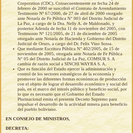
Corporation (CDC). Consecuentemente en fecha 24 de
febrero de 2000 se suscribió el Contrato de Arrendamiento
Testimonio Nº 67/2000, de 27 de abril de 2000 otorgado
ante Notaría de Fe Pública N° 003 del Distrito Judicial de
La Paz, a cargo de la Dra. Nelly A. de Maldonado, y
posterior Adenda de fecha 11 de noviembre del 2005, con
Testimonio Nº 121/2005, de 21 de diciembre de 2005
otorgado ante Notaría de Hacienda y Gobierno del Distrito
Judicial de Oruro, a cargo del Dr. Felix Vino Sossa.
Que mediante Escritura Pública N° 402/2005, de 15 de
noviembre de 2005, otorgada ante Notaría de Fe Pública
N° 05 del Distrito Judicial de La Paz, COMSUR S. A
cambia de razón social a SINCHI WAYRA S. A.
Que es función del Estado ejercer la administración y
control de los sectores estratégicos de la economía y
promover las diferentes formas económicas de producción
con el objeto de lograr el desarrollo económico y social del
país, en el marco del interés público y beneficio social, por
lo que es necesario que el Gobierno del Estado
Plurinacional emita el presente Decreto Supremo para
impulsar el desarrollo de la actividad minera para beneficio
del pueblo boliviano.
EN CONSEJO DE MINISTROS,
DECRETA: