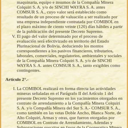
maquinaria, equipo e insumos de la Compañía Minera
Colquiri S. A. y/o de SINCHI WAYRA S. A. antes
COMSUR S. A., cuyo valor será establecido como
resultado de un proceso de valuación a ser realizado por
una empresa independiente contratada por COMIBOL en
el plazo máximo de ciento veinte (120) días hábiles a partir
de la publicación del presente Decreto Supremo.
El pago del valor determinado por el proceso de
evaluación será efectivizado en territorio del Estado
Plurinacional de Bolivia, deduciendo los montos
correspondientes a los pasivos financieros, tributarios,
laborales, comerciales, regulatorios, ambientales y sociales
de la Compañía Minera Colquiri S. A. y/o de SINCHI
WAYRA S. A. antes COMSUR S. A., tanto exigibles como
contingentes.
Artículo 2°.-
La COMIBOL realizará en forma directa las actividades
mineras señaladas en el Parágrafo II del Artículo 1 del
presente Decreto Supremo en los yacimientos otorgados en
contrato de arrendamiento a la Compañía Minera Colquiri
S. A. y/o Compañía Minera del Sur S. A.- COMSUR S. A.,
como también en las vetas Doble Ancho, Blanca Norte, de
Alto Colquiri, Armas y otras, que fueron otorgadas por
COMIBOL en Contrato de Arrendamiento, Adendas y
Subrogaciones suscritas en favor de la Cooperativa Minera