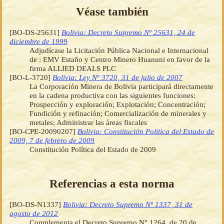
Véase también
[BO-DS-25631]
Bolivia: Decreto Supremo Nº 25631, 24 de
diciembre de 1999
Adjudícase la Licitación Pública Nacional e Internacional
de : EMV Estaño y Centro Minero Huanuni en favor de la
firma ALLIED DEALS PLC
[BO-L-3720]
Bolivia: Ley Nº 3720, 31 de julio de 2007
La Corporación Minera de Bolivia participará directamente
en la cadena productiva con las siguientes funciones:
Prospección y exploración; Explotación; Concentración;
Fundición y refinación; Comercialización de minerales y
metales; Administrar las áreas fiscales
[BO-CPE-20090207]
Bolivia: Constitución Política del Estado de
2009, 7 de febrero de 2009
Constitución Política del Estado de 2009
Referencias a esta norma
[BO-DS-N1337]
Bolivia: Decreto Supremo Nº 1337, 31 de
agosto de 2012
Complementa el Decreto Supremo N° 1264, de 20 de