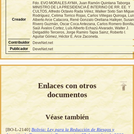
Fdo. EVO MORALES AYMA, Juan Ramón Quintana Taborga
MINISTRO DE LA PRESIDENCIA É INTERINO DE RR. EE. Y
CULTOS, Alfredo Octavio Rada Vélez, Walker Sixto San Migue
Rodríguez, Celima Torrico Rojas, Carlos Villegas Quiroga, Lui
Creador
Alberto Arce Catacora, René Gonzalo Orellana Halkyer, Susa
Rivero Guzmán, Oscar Coca Antezana, Carlos Romero Bonifa
Saúl Ávalos Cortez, Luís Alberto Echazú Alvarado, Walter J.
Delgadillo Terceros, Jorge Ramiro Tapia Sainz, Roberto I.
Aguilar Gómez, Héctor E. Arce Zaconeta.
Contribuidor
DeveNet.net
Publicador
DeveNet.net
Enlaces con otros
documentos
Véase también
[BO-L-2140]
Bolivia: Ley para la Reducción de Riesgos y