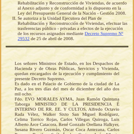
Rehabilitación y Reconstrucción de Viviendas, de acuerdo
al Anexo adjunto y de conformidad a lo dispuesto en la
Ley del Presupuesto General de la Nación - Gestión 2008.
Se autoriza a la Unidad Ejecutora del Plan de
Rehabilitación y Reconstrucción de Viviendas, efectuar las
trasferencias público - privadas a efectos de la ejecución
de los recursos asignados mediante
Decreto Supremo Nº
29532
de 25 de abril de 2008.
Los señores Ministros de Estado, en los Despachos de
Hacienda y de Obras Públicas, Servicios y Vivienda,
quedan encargados de la ejecución y cumplimiento del
presente Decreto Supremo.
Es dado en el Palacio de Gobierno de la ciudad de La
Paz, a los tres días del mes de diciembre del año dos
mil ocho.
Fdo. EVO MORALES AYMA, Juan Ramón Quintana
Taborga MINISTRO DE LA PRESIDENCIA É
INTERINO DE RR. EE. Y CULTOS, Alfredo Octavio
Rada Vélez, Walker Sixto San Miguel Rodríguez,
Celima Torrico Rojas, Carlos Villegas Quiroga, Luis
Alberto Arce Catacora, René Gonzalo Orellana Halkyer,
Susana Rivero Guzmán, Oscar Coca Antezana, Carlos