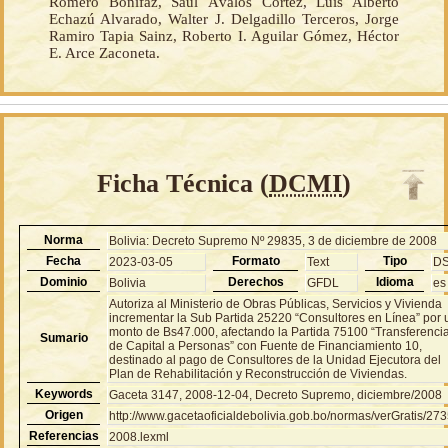
Romero Bonifaz, Saúl Ávalos Cortez, Luís Alberto
Echazú Alvarado, Walter J. Delgadillo Terceros, Jorge
Ramiro Tapia Sainz, Roberto I. Aguilar Gómez, Héctor
E. Arce Zaconeta.
Ficha Técnica (
DCMI
)
Norma
Bolivia: Decreto Supremo Nº 29835, 3 de diciembre de 2008
Fecha
Formato
Tipo
2023-03-05
Text
D
Dominio
Derechos
Idioma
Bolivia
GFDL
es
Autoriza al Ministerio de Obras Públicas, Servicios y Vivienda
incrementar la Sub Partida 25220 “Consultores en Línea” por 
monto de Bs47.000, afectando la Partida 75100 “Transferenci
Sumario
de Capital a Personas” con Fuente de Financiamiento 10,
destinado al pago de Consultores de la Unidad Ejecutora del
Plan de Rehabilitación y Reconstrucción de Viviendas.
Keywords
Gaceta 3147, 2008-12-04, Decreto Supremo, diciembre/2008
Origen
http://www.gacetaoficialdebolivia.gob.bo/normas/verGratis/27
Referencias
2008.lexml