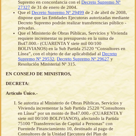
Supremo en concordancia con el
Decreto Supremo Nº
27327
de 31 de enero de 2004.
Que el
Decreto Supremo Nº 29499
de 2 de abril de 2008,
dispone que las Entidades Ejecutoras autorizadas mediante
Decreto Supremo podrán realizar transferencias público -
privadas.
Que el Ministerio de Obras Públicas, Servicios y Vivienda
requiere incrementar su presupuesto en la suma de
Bs47.000.- (CUARENTA Y siete mil 00/100
BOLIVIANOS) en la Sub Partida 25220 “Consultores en
Línea”, con el objeto de dar aplicabilidad al
Decreto
Supremo Nº 29532
,
Decreto Supremo Nº 29627
y
Resolución Ministerial Nº 315.
EN CONSEJO DE MINISTROS,
DECRETA:
Artículo Único.-
Se autoriza al Ministerio de Obras Públicas, Servicios y
Vivienda incrementar la Sub Partida 25220 “Consultores
en Línea” por un monto de Bs47.000.- (CUARENTA Y
siete mil 00/100 BOLIVIANOS), afectando la Partida
75100 “Transferencias de Capital a Personas” con
Fuentede Financiamiento 10, destinado al pago de
Consultores de la Unidad Ejecutora del Plan de