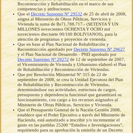
Reconstrucción y Rehabilitación en el marco de sus
competencias y atribuciones.
Que el
Decreto Supremo Nº 29532
de 25 de abril de 2008,
asigna al Ministerio de Obras Públicas, Servicios y
Vivienda la suma de Bs71.788.717.- (SETENTA Y UN
MILLONES novecientos OCHENTA Y OCHO mil
novecientos diecisiete 00/100 BOLIVIANOS), para la
atención de programas y proyectos de vivienda.
Que en base al Plan Nacional de Rehabilitación y
Reconstrucción aprobado por
Decreto Supremo Nº 29627
y el Plan Nacional de Desarrollo - PND aprobado por
Decreto Supremo Nº 29272
de 12 de septiembre de 2007,
el Viceministerio de Vivienda y Urbanismo elaboró el Plan
de Rehabilitación y Reconstrucción de Viviendas.
Que por Resolución Ministerial Nº 315 de 22 de
septiembre de 2008, se crea la Unidad Ejecutora del Plan
de Rehabilitación y Reconstrucción de Viviendas,
determinándose sus actividades, estructura de cargos,
presupuesto y dependencia funcional que garantizará su
funcionamiento, con cargo a los recursos asignados al
Ministerio de Obras Públicas, Servicios y Vivienda.
Que el Presupuesto General de la Nación Gestión 2008,
establece que el Poder Ejecutivo a través del Ministerio de
Hacienda, está autorizado a inscribir y/o incrementar el
gasto en las partidas 25200 “Estudios e Investigaciones”,
requiriendo para su aprobación la emisión de un Decreto