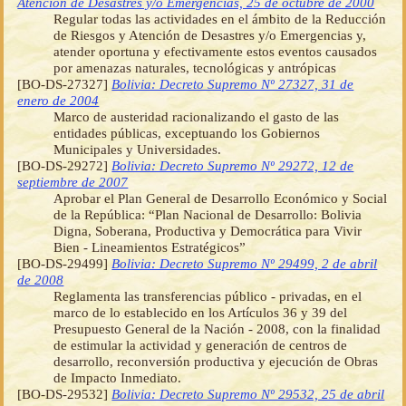
Atención de Desastres y/o Emergencias, 25 de octubre de 2000
Regular todas las actividades en el ámbito de la Reducción
de Riesgos y Atención de Desastres y/o Emergencias y,
atender oportuna y efectivamente estos eventos causados
por amenazas naturales, tecnológicas y antrópicas
[BO-DS-27327]
Bolivia: Decreto Supremo Nº 27327, 31 de
enero de 2004
Marco de austeridad racionalizando el gasto de las
entidades públicas, exceptuando los Gobiernos
Municipales y Universidades.
[BO-DS-29272]
Bolivia: Decreto Supremo Nº 29272, 12 de
septiembre de 2007
Aprobar el Plan General de Desarrollo Económico y Social
de la República: “Plan Nacional de Desarrollo: Bolivia
Digna, Soberana, Productiva y Democrática para Vivir
Bien - Lineamientos Estratégicos”
[BO-DS-29499]
Bolivia: Decreto Supremo Nº 29499, 2 de abril
de 2008
Reglamenta las transferencias público - privadas, en el
marco de lo establecido en los Artículos 36 y 39 del
Presupuesto General de la Nación - 2008, con la finalidad
de estimular la actividad y generación de centros de
desarrollo, reconversión productiva y ejecución de Obras
de Impacto Inmediato.
[BO-DS-29532]
Bolivia: Decreto Supremo Nº 29532, 25 de abril