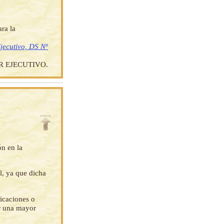
ra la
jecutivo, DS Nº
 EJECUTIVO.
ón en la
l, ya que dicha
ficaciones o
ar una mayor