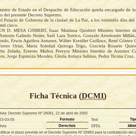
nistro de Estado en el Despacho de Educación queda encargado de la
o del presente Decreto Supremo.
l Palacio de Gobierno de la ciudad de La Paz, a los veintidós días del
mil cinco.
S D. MESA GISBERT, Isaac Maidana Quisbert Ministro Interino d
 Antonio Galindo Neder, Saúl Lara Torrico, Gonzalo Arredondo Millán,
nedo, Erwin Aguilera Antunez, Wálter Kreidler Guillaux, René Gómez G
orres Orias, Maria Soledad Quiroga Trigo, Graciela Rosario Quiro
ita Zelada, Ernesto Muñoz Pereyra Ministro Interino de Asuntos C
os, Jorge Espinoza Morales, Gloria Ardaya Salinas, Pedro Ticona Cruz.
Ficha Técnica (
DCMI
)
livia: Decreto Supremo Nº 28091, 22 de abril de 2005
Formato
Tip
23-03-05
Text
Derechos
Idio
ivia
GFDL
dificar el plazo previsto en el Decreto Supremo Nº 26983 para la contratación del 