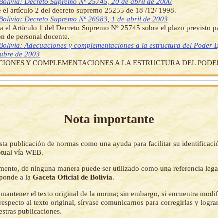
Bolivia: Decreto Supremo Nº 25745, 20 de abril de 2000
 el artículo 2 del decreto supremo 25255 de 18 /12/ 1998.
Bolivia: Decreto Supremo Nº 26983, 1 de abril de 2003
a el Artículo 1 del Decreto Supremo Nº 25745 sobre el plazo previsto pa
ón de personal docente.
Bolivia: Adecuaciones y complementaciones a la estructura del Poder E
tubre de 2003
IONES Y COMPLEMENTACIONES A LA ESTRUCTURA DEL PODER
Nota importante
sta publicación de normas como una ayuda para facilitar su identificaci
tual vía WEB.
mento, de ninguna manera puede ser utilizado como una referencia lega
sponde a la
Gaceta Oficial de Bolivia
.
mantener el texto original de la norma; sin embargo, si encuentra modi
respecto al texto original, sírvase comunicarnos para corregirlas y logr
estras publicaciones.