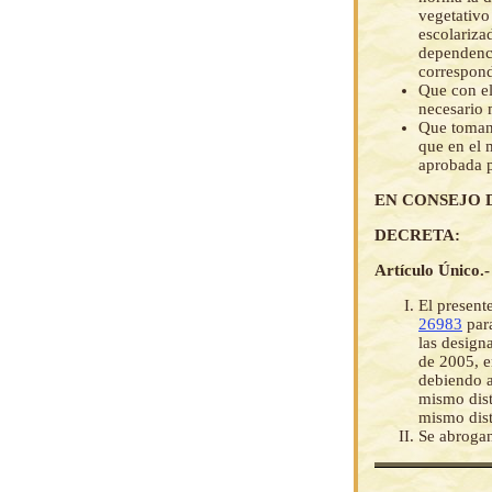
vegetativo
escolariza
dependenci
correspond
Que con el
necesario 
Que tomand
que en el 
aprobada p
EN CONSEJO 
DECRETA:
Artículo Único.-
El present
26983
para
las design
de 2005, e
debiendo a
mismo dist
mismo dist
Se abrogan