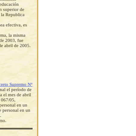
e educación
n superior de
e la Republica
ea efectiva, es
orma, la misma
de 2003, fue
e abril de 2005.
reto Supremo Nº
nal el período de
a el mes de abril
º 067/05,
 personal en un
e personal en un
.
emo.