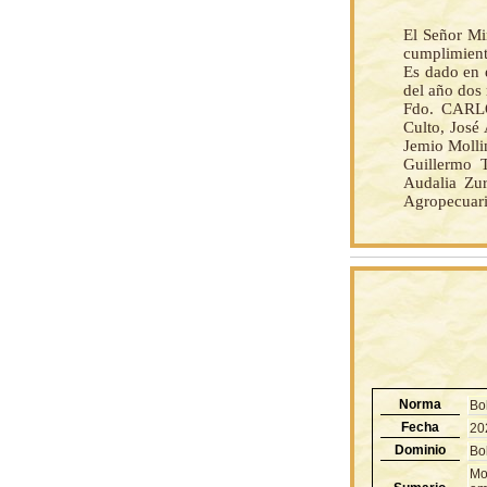
El Señor Mi
cumplimient
Es dado en e
del año dos 
Fdo. CARLO
Culto, José
Jemio Molli
Guillermo T
Audalia Zur
Agropecuari
Norma
Bo
Fecha
20
Dominio
Bol
Mo