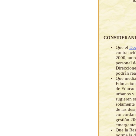
CONSIDERAN
Que el
Dec
contrataci
2000, auto
personal d
Direccione
podrán rea
Que median
Educación 
de Educaci
urbanos y 
sugieren s
solamente 
de las des
concordanc
gestión 20
emergentes
Que la Res
norma la d