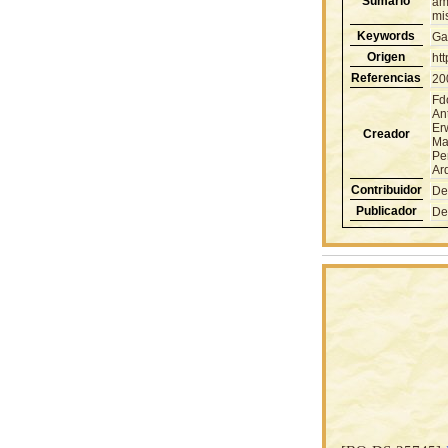
Sumario
am
mis
Keywords
Ga
Origen
ht
Referencias
20
Fd
An
Er
Creador
Ma
Pe
Ar
Contribuidor
De
Publicador
De