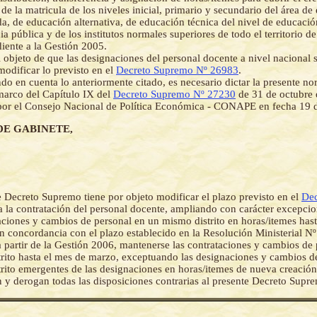
 de la matricula de los niveles inicial, primario y secundario del área d
da, de educación alternativa, de educación técnica del nivel de educació
a pública y de los institutos normales superiores de todo el territorio d
iente a la Gestión 2005.
 objeto de que las designaciones del personal docente a nivel nacional s
modificar lo previsto en el
Decreto Supremo Nº 26983
.
o en cuenta lo anteriormente citado, es necesario dictar la presente n
marco del Capítulo IX del
Decreto Supremo Nº 27230
de 31 de octubre 
or el Consejo Nacional de Política Económica - CONAPE en fecha 19 d
DE GABINETE,
e Decreto Supremo tiene por objeto modificar el plazo previsto en el
Dec
 la contratación del personal docente, ampliando con carácter excepcio
aciones y cambios de personal en un mismo distrito en horas/itemes hast
n concordancia con el plazo establecido en la Resolución Ministerial N
 partir de la Gestión 2006, mantenerse las contrataciones y cambios de
rito hasta el mes de marzo, exceptuando las designaciones y cambios d
rito emergentes de las designaciones en horas/itemes de nueva creación
 y derogan todas las disposiciones contrarias al presente Decreto Supr