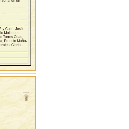
ersonal en un
 y Culto, José
io Mollinedo,
o Torres Orias,
da, Ernesto Muñoz
rales, Gloria