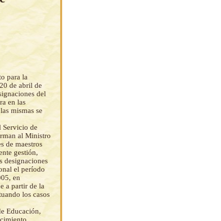
to para la
20 de abril de
signaciones del
ra en las
 las mismas se
 Servicio de
orman al Ministro
es de maestros
ente gestión,
s designaciones
onal el período
005, en
 a partir de la
tuando los casos
de Educación,
ecimiento