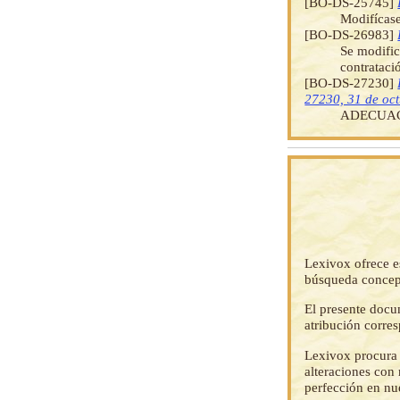
[BO-DS-25745]
Modifícase
[BO-DS-26983]
Se modific
contrataci
[BO-DS-27230]
27230, 31 de oc
ADECUAC
Lexivox ofrece e
búsqueda concep
El presente docu
atribución corre
Lexivox procura 
alteraciones con 
perfección en nu