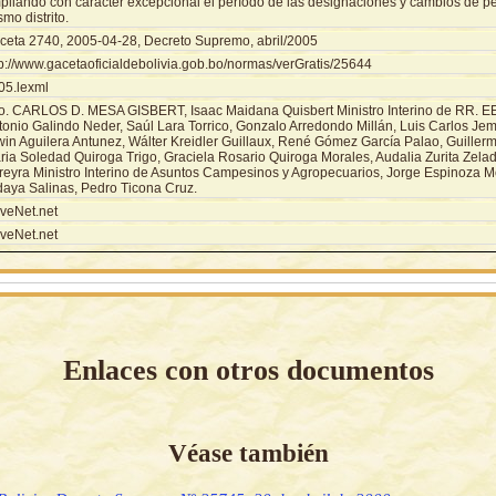
pliando con carácter excepcional el período de las designaciones y cambios de p
mo distrito.
ceta 2740, 2005-04-28, Decreto Supremo, abril/2005
tp://www.gacetaoficialdebolivia.gob.bo/normas/verGratis/25644
05.lexml
o. CARLOS D. MESA GISBERT, Isaac Maidana Quisbert Ministro Interino de RR. EE.
tonio Galindo Neder, Saúl Lara Torrico, Gonzalo Arredondo Millán, Luis Carlos Jem
win Aguilera Antunez, Wálter Kreidler Guillaux, René Gómez García Palao, Guillerm
ria Soledad Quiroga Trigo, Graciela Rosario Quiroga Morales, Audalia Zurita Zela
reyra Ministro Interino de Asuntos Campesinos y Agropecuarios, Jorge Espinoza Mo
daya Salinas, Pedro Ticona Cruz.
veNet.net
veNet.net
Enlaces con otros documentos
Véase también