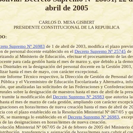
abril de 2005
CARLOS D. MESA GISBERT
PRESIDENTE CONSTITUCIONAL DE LA REPUBLICA
DO:
reto Supremo Nº 26983
de 1 de abril de 2003, modifica el plazo previs
ón de personal docente establecido en el
Decreto Supremo Nº 25745
de 
rizando al Ministerio de Educación, efectuar el procesamiento de las de
ocente para cada gestión hasta el mes de marzo y, que debido a la demo
s Distritales en la designación del personal docente en la Gestión 2003,
lizar hasta el mes de mayo, con carácter excepcional.
te Informe Técnico respectivo, la Dirección de Gestión de Personal del
Pública y el Viceministro de Educación Escolarizada y Alternativa, inf
ón, que analizadas las solicitudes de las Federaciones y Confederacion
rurales sobre la designación de maestros hasta el mes de abril de la pres
e tramite la modificación del
Decreto Supremo Nº 26983
que autoriza la
hasta el mes de marzo de cada gestión, ampliando con carácter excepci
ignaciones en horas/itemes de nueva creación hasta el mes de abril de 2
ia con el plazo establecido en la Resolución Ministerial Nº 067/05 y que
06, se mantenga lo establecido en el
Decreto Supremo Nº 26983
, excep
 de las designaciones en horas/itemes de nueva creación.
olución Ministerial Nº 067/05 de 24 de febrero de 2005 del Ministerio 
istribución, transferencia y asignación de horas/itemes para cubrir el cr