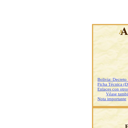
Bolivia: Decreto
Ficha Técnica (
Enlaces con otr
Véase tamb
Nota importante