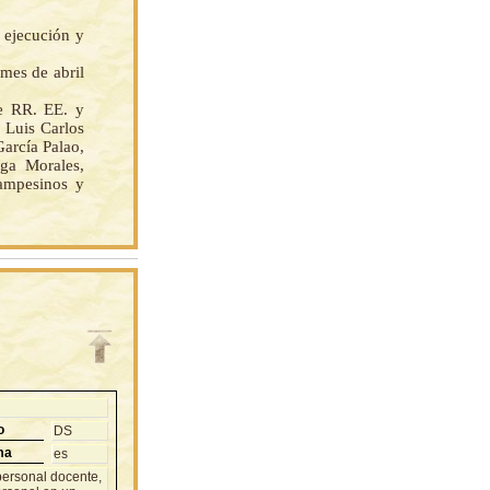
 ejecución y
 mes de abril
e RR. EE. y
 Luis Carlos
arcía Palao,
ga Morales,
ampesinos y
o
DS
ma
es
personal docente,