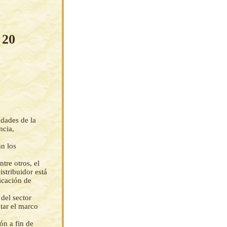
 20
idades de la
ncia,
an los
tre otros, el
stribuidor está
icación de
del sector
tar el marco
ón a fin de