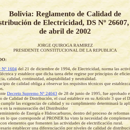
Bolivia: Reglamento de Calidad de
stribución de Electricidad, DS Nº 26607,
de abril de 2002
JORGE QUIROGA RAMIREZ
PRESIDENTE CONSTITUCIONAL DE LA REPUBLICA
DO:
 Nº 1604
del 21 de diciembre de 1994, de Electricidad, norma las activ
léctrica y establece que dicha tarea debe regirse por principios de eficie
cia, calidad, continuidad, adaptabilidad y neutralidad.
ncipio de calidad obliga a observar los requisitos técnicos que establezc
s.
ante
Decreto Supremo Nº 24043
de 28 de junio de 1995, fue aprobado en
 de Calidad de Distribución, el cual establece en su Artículo 3 que el Di
 cumplir las exigencias de calidad y su cumplimiento determinará la apl
s en la remuneración del Distribuidor
eministerio de Energía e Hidrocarburos, dentro del proceso de reformas 
y en lo que corresponde al PRONER ha visto la necesidad de complemen
con elementos que fomenten las actividades de electrificación rural.
esario establecer una diferenciación por niveles de calidad de distribuci