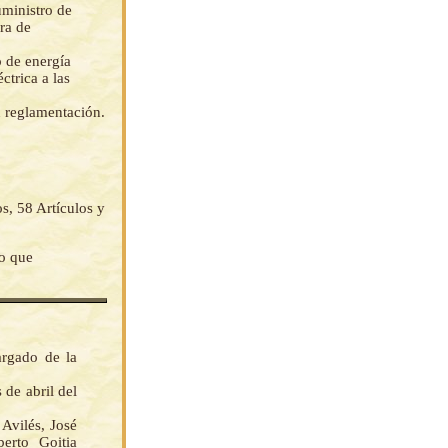
uministro de
ura de
o de energía
ctrica a las
u reglamentación.
s, 58 Artículos y
lo que
argado de la
 de abril del
vilés, José
erto Goitia