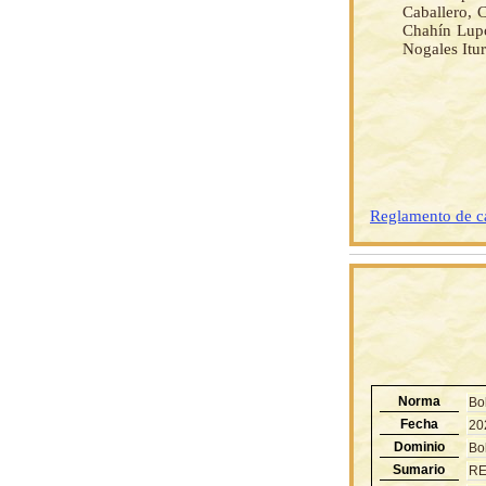
Caballero, 
Chahín Lupo
Nogales Itu
Reglamento de ca
Norma
Bo
Fecha
20
Dominio
Bol
Sumario
RE