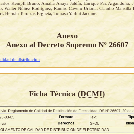
Carlos Kempff Bruno, Amalia Anaya Jaldín, Enrique Paz Argandoña, 
, Walter Núñez Rodríguez, Ramiro Cavero Uriona, Claudio Mansilla 
rri, Hernán Terrazas Ergueta, Tomasa Yarhui Jacome.
Anexo
Anexo al Decreto Supremo Nº 26607
lidad de distribución
Ficha Técnica (
DCMI
)
livia: Reglamento de Calidad de Distribución de Electricidad, DS Nº 26607, 20 de 
Formato
Tip
23-03-05
Text
Derechos
Idio
ivia
GFDL
GLAMENTO DE CALIDAD DE DISTRIBUCION DE ELECTRICIDAD