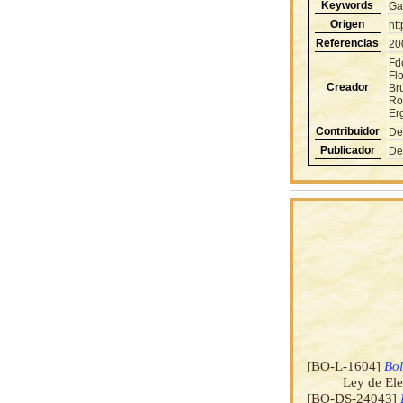
Keywords
Ga
Origen
ht
Referencias
20
Fd
Flo
Creador
Br
Ro
Er
Contribuidor
De
Publicador
De
[BO-L-1604]
Bol
Ley de Ele
[BO-DS-24043]