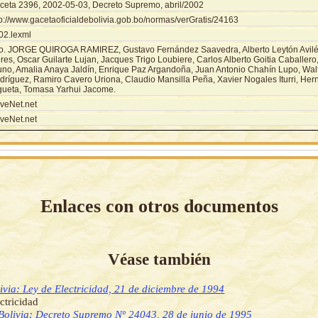
ceta 2396, 2002-05-03, Decreto Supremo, abril/2002
tp://www.gacetaoficialdebolivia.gob.bo/normas/verGratis/24163
02.lexml
o. JORGE QUIROGA RAMIREZ, Gustavo Fernández Saavedra, Alberto Leytón Avilés
res, Oscar Guilarte Lujan, Jacques Trigo Loubiere, Carlos Alberto Goitia Caballero
uno, Amalia Anaya Jaldín, Enrique Paz Argandoña, Juan Antonio Chahín Lupo, Wal
dríguez, Ramiro Cavero Uriona, Claudio Mansilla Peña, Xavier Nogales Iturri, Her
gueta, Tomasa Yarhui Jacome.
veNet.net
veNet.net
Enlaces con otros documentos
Véase también
ivia: Ley de Electricidad, 21 de diciembre de 1994
ctricidad
Bolivia: Decreto Supremo Nº 24043, 28 de junio de 1995