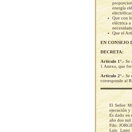
proporcion
energía el
electrific
Que con ín
eléctrica 
necesidades
Que el Art
EN CONSEJO 
DECRETA:
Artículo 1°.-
Se 
1 Anexo, que for
Artículo 2°.-
Se 
corresponde al R
El Señor Mi
ejecución y
Es dado en e
año dos mil
Fdo. JORGE
Luis Lupo 