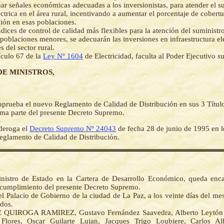
ar señales económicas adecuadas a los inversionistas, para atender el s
éctrica en el área rural, incentivando a aumentar el porcentaje de cobert
ación en esas poblaciones.
dices de control de calidad más flexibles para la atención del suministr
a poblaciones menores, se adecuarán las inversiones en infraestructura elé
 del sector rural.
ículo 67 de la
Ley Nº 1604
de Electricidad, faculta al Poder Ejecutivo s
DE MINISTROS,
aprueba el nuevo Reglamento de Calidad de Distribución en sus 3 Título
ma parte del presente Decreto Supremo.
deroga el
Decreto Supremo Nº 24043
de fecha 28 de junio de 1995 en 
eglamento de Calidad de Distribución.
nistro de Estado en la Cartera de Desarrollo Económico, queda enc
 cumplimiento del presente Decreto Supremo.
l Palacio de Gobierno de la ciudad de La Paz, a los veinte días del mes
 dos.
 QUIROGA RAMIREZ, Gustavo Fernández Saavedra, Alberto Leytón A
Flores, Oscar Guilarte Lujan, Jacques Trigo Loubiere, Carlos Alb