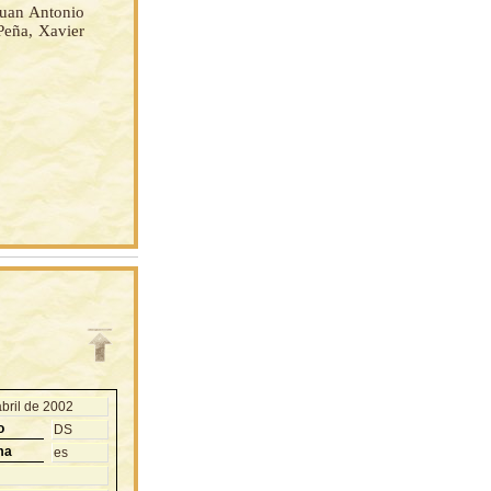
Juan Antonio
Peña, Xavier
abril de 2002
o
DS
ma
es