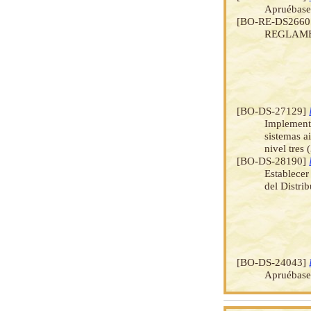
Apruébase 
[BO-RE-DS2660
REGLAME
[BO-DS-27129]
Implementa
sistemas a
nivel tres 
[BO-DS-28190]
Establecer
del Distri
[BO-DS-24043]
Apruébase 