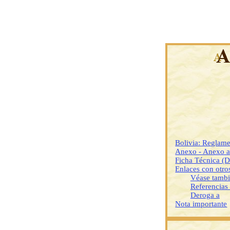
Bolivia: Reglame
Anexo - Anexo a
Ficha Técnica (
Enlaces con otr
Véase tamb
Referencias
Deroga a
Nota importante