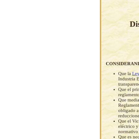
Di
CONSIDERAN
Que la
Ley
Industria E
transparen
Que el pri
reglamento
Que medi
Reglamento
obligado a
reduccione
Que el Vic
eléctrico 
normativo 
Que es nec