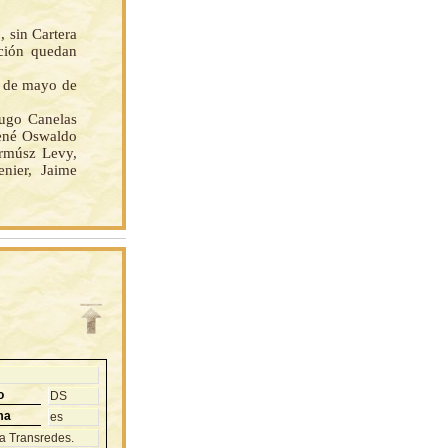
, sin Cartera
ción quedan
s de mayo de
go Canelas
René Oswaldo
armúsz Levy,
nier, Jaime
o
DS
ma
es
 a Transredes.