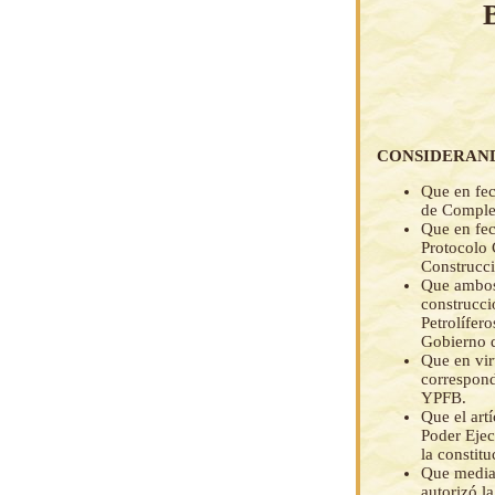
CONSIDERAN
Que en fec
de Comple
Que en fec
Protocolo 
Construcci
Que ambos 
construcci
Petrolífer
Gobierno d
Que en vir
correspond
YPFB.
Que el art
Poder Ejec
la constit
Que medi
autorizó l