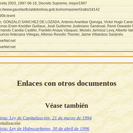
ceta 2003, 1997-06-16, Decreto Supremo, mayo/1997
tp://www.gacetaoficialdebolivia.gob.bo/normas/verGratis/18142
90b.lexml
o. GONZALO SANCHEZ DE LOZADA, Antonio Aranibar Quiroga, Victor Hugo Canel
fonso Erwin Kreidler Guillaux, José Guillermo Justiniano Sandoval, René Oswaldo 
rnando Candia Castillo, Franklin Anaya Vásquez, Moisés Jarmúsz Levy, Alberto Va
ricio Antezana Villegas, Alfonso Revollo Thenier, Jaime Villalobos Sanjinés.
veNet.net
veNet.net
Enlaces con otros documentos
Véase también
ivia: Ley de Capitalización, 21 de marzo de 1994
italización
ivia: Ley de Hidrocarburos, 30 de abril de 1996