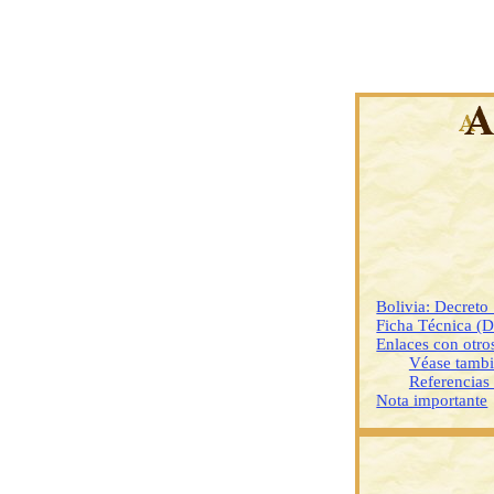
Bolivia: Decret
Ficha Técnica (
Enlaces con otr
Véase tamb
Referencias
Nota importante