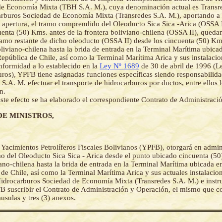
e Economía Mixta (TBH S.A. M.), cuya denominación actual es Transre
rburos Sociedad de Economía Mixta (Transredes S.A. M.), aportando a 
 apertura, el tramo comprendido del Oleoducto Sica Sica -Arica (OSSA
uenta (50) Kms. antes de la frontera boliviano-chilena (OSSA II), qued
amo restante de dicho oleoducto (OSSA II) desde los cincuenta (50) Kms
oliviano-chilena hasta la brida de entrada en la Terminal Marítima ubica
República de Chile, así como la Terminal Marítima Arica y sus instalacio
formidad a lo establecido en la
Ley Nº 1689
de 30 de abril de 1996 (L
ros), YPFB tiene asignadas funciones específicas siendo responsabilid
 S.A. M. efectuar el transporte de hidrocarburos por ductos, entre ellos 
n.
ste efecto se ha elaborado el correspondiente Contrato de Administraci
DE MINISTROS,
-
Yacimientos Petrolíferos Fiscales Bolivianos (YPFB), otorgará en admin
mo del Oleoducto Sica Sica - Arica desde el punto ubicado cincuenta (50
iano-chilena hasta la brida de entrada en la Terminal Marítima ubicada e
de Chile, así como la Terminal Marítima Arica y sus actuales instalacio
Hidrocarburos Sociedad de Economía Mixta (Transredes S.A. M.) e instru
B suscribir el Contrato de Administración y Operación, el mismo que c
áusulas y tres (3) anexos.