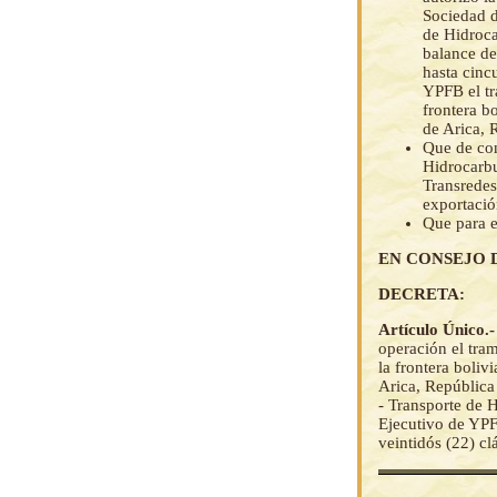
Sociedad d
de Hidroca
balance de
hasta cinc
YPFB el tr
frontera b
de Arica, 
Que de con
Hidrocarbu
Transredes
exportació
Que para e
EN CONSEJO 
DECRETA:
Artículo Único.
operación el tra
la frontera boliv
Arica, República 
- Transporte de 
Ejecutivo de YPF
veintidós (22) cl