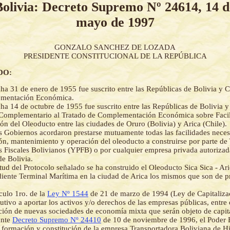
Bolivia: Decreto Supremo Nº 24614, 14 d
mayo de 1997
GONZALO SANCHEZ DE LOZADA
PRESIDENTE CONSTITUCIONAL DE LA REPÚBLICA
DO:
ha 31 de enero de 1955 fue suscrito entre las Repúblicas de Bolivia y C
mentación Económica.
ha 14 de octubre de 1955 fue suscrito entre las Repúblicas de Bolivia y 
Complementario al Tratado de Complementación Económica sobre Facil
ón del Oleoducto entre las ciudades de Oruro (Bolivia) y Arica (Chile).
Gobiernos acordaron prestarse mutuamente todas las facilidades necesa
ón, mantenimiento y operación del oleoducto a construirse por parte de
os Fiscales Bolivianos (YPFB) o por cualquier empresa privada autorizad
e Bolivia.
tud del Protocolo señalado se ha construido el Oleoducto Sica Sica - Ar
iente Terminal Marítima en la ciudad de Arica los mismos que son de 
ículo 1ro. de la
Ley Nº 1544
de 21 de marzo de 1994 (Ley de Capitalizac
utivo a aportar los activos y/o derechos de las empresas públicas, entre
ución de nuevas sociedades de economía mixta que serán objeto de capit
ante
Decreto Supremo Nº 24410
de 10 de noviembre de 1996, el Poder 
a formación y constitución de la empresa Transportadora Boliviana de H