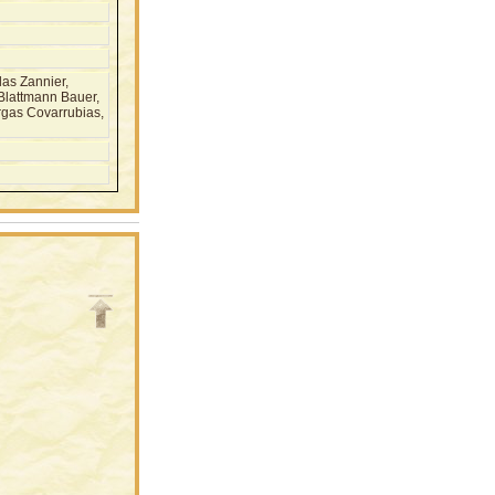
as Zannier,
Blattmann Bauer,
rgas Covarrubias,