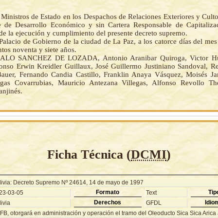
Ministros de Estado en los Despachos de Relaciones Exteriores y Culto
 de Desarrollo Económico y sin Cartera Responsable de Capitaliza
de la ejecución y cumplimiento del presente decreto supremo.
Palacio de Gobierno de la ciudad de La Paz, a los catorce días del me
tos noventa y siete años.
ALO SANCHEZ DE LOZADA, Antonio Aranibar Quiroga, Victor Hu
fonso Erwin Kreidler Guillaux, José Guillermo Justiniano Sandoval, 
auer, Fernando Candia Castillo, Franklin Anaya Vásquez, Moisés J
gas Covarrubias, Mauricio Antezana Villegas, Alfonso Revollo The
anjinés.
Ficha Técnica (
DCMI
)
livia: Decreto Supremo Nº 24614, 14 de mayo de 1997
Formato
Tip
23-03-05
Text
Derechos
Idio
ivia
GFDL
FB, otorgará en administración y operación el tramo del Oleoducto Sica Sica Arica