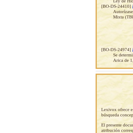
Ley de Hi
[BO-DS-24410]
Autorízase
Mixta (TB
[BO-DS-24974]
Se determi
Arica de 1
Lexivox ofrece e
búsqueda concep
El presente docu
atribución corre