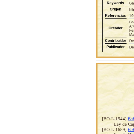
Keywords
Ga
Origen
ht
Referencias
19
Fd
Al
Creador
Fe
Mau
Contribuidor
De
Publicador
De
[BO-L-1544]
Bol
Ley de Cap
[BO-L-1689]
Bol