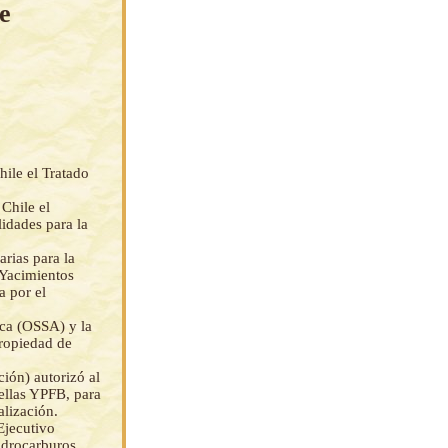
e
hile el Tratado
Chile el
idades para la
rias para la
 Yacimientos
a por el
ica (OSSA) y la
propiedad de
ión) autorizó al
 ellas YPFB, para
alización.
Ejecutivo
idrocarburos