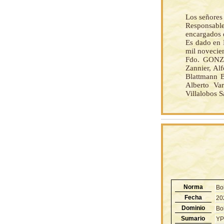
Los señores 
Responsable
encargados 
Es dado en 
mil novecien
Fdo. GONZ
Zannier, Al
Blattmann B
Alberto Var
Villalobos S
Norma
Bo
Fecha
20
Dominio
Bol
Sumario
YP