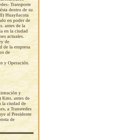
des- Transporte
ésta dentro de su
 II) Huayñacota
ando en poder de
. antes de la
da en la ciudad
nes actuales.
ey de
ad de la empresa
los de
ón y Operación.
istración y
) Kms. antes de
n la ciudad de
nes, a Transredes
ye al Presidente
onsta de