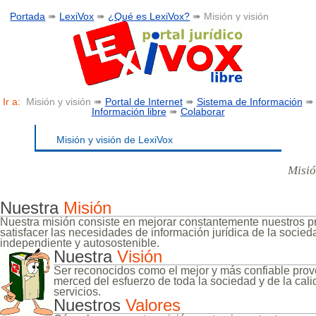
Portada
➠
LexiVox
➠
¿Qué es LexiVox?
➠ Misión y visión
Ir a:
Misión y visión ➠
Portal de Internet
➠
Sistema de Información
➠
Información libre
➠
Colaborar
Misión y visión de LexiVox
Misió
Nuestra
Misión
Nuestra misión consiste en mejorar constantemente nuestros pr
satisfacer las necesidades de información jurídica de la socieda
independiente y autosostenible.
Nuestra
Visión
Ser reconocidos como el mejor y más confiable prove
merced del esfuerzo de toda la sociedad y de la calid
servicios.
Nuestros
Valores