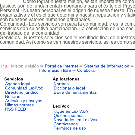
Cómo lograr nuestra misión, es tan importante como 
básicos son de fundamental importancia para el éxito del Proy
Personal
.- Nuestro personal es el origen de nuestra fuerza. En 
organizativa y él es el que determina nuestra reputación y vitali
son nuestros valores humanos principales.
Comunidad
.- Los servicios son para la comunidad, y es la com
servicios con su activa participación. La convicción de una soc
del trabajo de la comunidad.
Servicios
.- Nuestros servicios son el resultado final de nuestro
comunidad. Así como se ven nuestros servicios, así es como s
Ir a:
Misión y visión ➠
Portal de Internet
➠
Sistema de Información
➠
Información libre
➠
Colaborar
Servicios
Aplicaciones
Agenda legal
Normas
Comunidad LexiVox
Diccionario legal
Directorio jurídico
Barra de herramientas
Noticias
Artículos y ensayos
Úlimas normas
LexiVox
RSS FEED
¿Qué es LexiVox?
Quiénes somos
Novedades en LexiVox
Contáctenos
Términos de uso