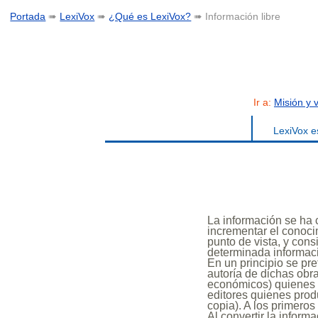
Portada
➠
LexiVox
➠
¿Qué es LexiVox?
➠ Información libre
Ir a:
Misión y v
LexiVox e
La información se ha
incrementar el conoci
punto de vista, y con
determinada informaci
En un principio se pre
autoría de dichas obr
económicos) quienes 
editores quienes prod
copia
). A los primero
Al convertir la infor