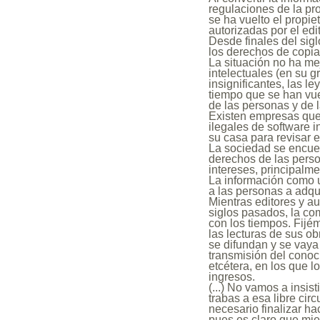
regulaciones de la pro
se ha vuelto el propie
autorizadas por el edit
Desde finales del sigl
los derechos de copia 
La situación no ha me
intelectuales (en su g
insignificantes, las 
tiempo que se han vuel
de las personas y de l
Existen empresas que 
ilegales de software 
su casa para revisar e
La sociedad se encuent
derechos de las perso
intereses, principalm
La información como u
a las personas a adq
Mientras editores y au
siglos pasados, la co
con los tiempos. Fijém
las lecturas de sus ob
se difundan y se vaya
transmisión del conoc
etcétera, en los que l
ingresos.
(...) No vamos a insi
trabas a esa libre cir
necesario finalizar ha
pues es claro que mie