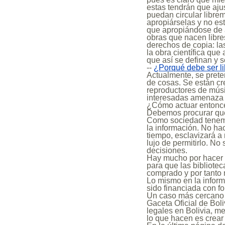
estas tendrán que aju
puedan circular libre
apropiárselas y no es
que apropiándose de a
obras que nacen libr
derechos de copia: la
la obra científica que
que así se definan y 
--
¿Porqué debe ser li
Actualmente, se prete
de cosas. Se están cre
reproductores de músi
interesadas amenaza e
¿Cómo actuar entonc
Debemos procurar que 
Como sociedad tenemo
la información. No ha
tiempo, esclavizará a
lujo de permitirlo. No
decisiones.
Hay mucho por hacer 
para que las bibliotec
comprado y por tanto 
Lo mismo en la inform
sido financiada con f
Un caso más cercano al
Gaceta Oficial de Boliv
legales en Bolivia, m
lo que hacen es crear 