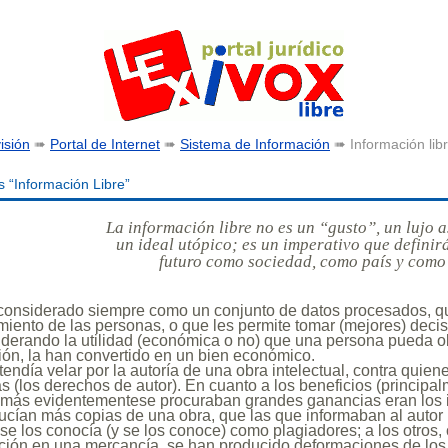
isión
➠
Portal de Internet
➠
Sistema de Información
➠ Información li
s “Información Libre”
La información libre no es un “gusto”, un lujo a
un ideal utópico; es un imperativo que definir
futuro como sociedad, como país y como
 considerado siempre como un conjunto de datos procesados, q
miento de las personas, o que les permite tomar (mejores) deci
siderando la utilidad (económica o no) que una persona pueda o
ón, la han convertido en un bien económico.
tendía velar por la autoría de una obra intelectual, contra quie
as (los
derechos de autor
). En cuanto a los beneficios (principa
más evidentementese procuraban grandes ganancias eran los i
ucían más copias de una obra, que las que informaban al autor 
s se los conocía (y se los conoce) como
plagiadores
; a los otros
mación en una mercancía, se han producido deformaciones de los 