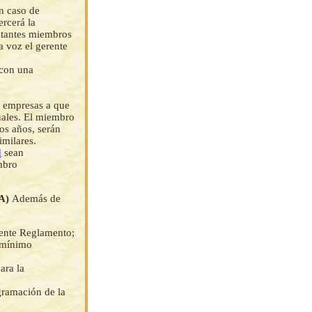
en caso de
rcerá la
stantes miembros
a voz el gerente
 con una
s empresas a que
uales. El miembro
dos años, serán
imilares.
d
sean
mbro
A)
Además de
sente Reglamento;
 mínimo
ara la
gramación de la