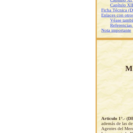
Capítulo XI 
Capítulo XII
Ficha Técnica (
Enlaces con otr
Véase tamb
Referencias
Nota importante
Me
Artículo 1°.- 
además de las def
Agentes del Merc