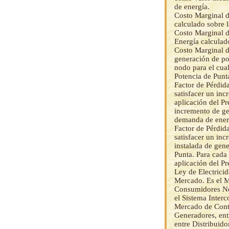
de energía.
Costo Marginal d
calculado sobre 
Costo Marginal d
Energía calculad
Costo Marginal de
generación de po
nodo para el cua
Potencia de Punta
Factor de Pérdida
satisfacer un in
aplicación del Pr
incremento de ge
demanda de energ
Factor de Pérdida
satisfacer un in
instalada de gen
Punta. Para cada
aplicación del P
Ley de Electricid
Mercado. Es el M
Consumidores No 
el Sistema Inter
Mercado de Contr
Generadores, ent
entre Distribuid