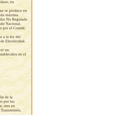
plazo, no
que se produce en
anda máxima
midor No Regulado
ado Nacional.
o por el Comité,
 a la ley del
de Electricidad.
cer un
tablecidos en el
ón de la
do por los
ón, uno en
e Transmisión,