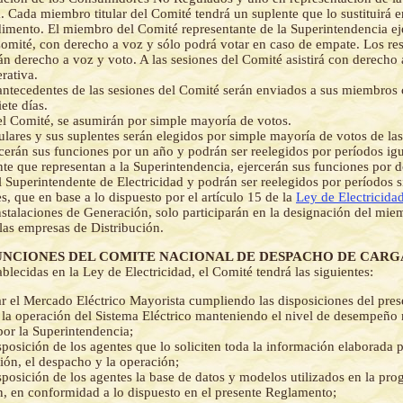
. Cada miembro titular del Comité tendrá un suplente que lo sustituirá 
imento. El miembro del Comité representante de la Superintendencia eje
Comité, con derecho a voz y sólo podrá votar en caso de empate. Los re
n derecho a voz y voto. A las sesiones del Comité asistirá con derecho 
rativa.
antecedentes de las sesiones del Comité serán enviados a sus miembros
ete días.
el Comité, se asumirán por simple mayoría de votos.
ulares y sus suplentes serán elegidos por simple mayoría de votos de la
rcerán sus funciones por un año y podrán ser reelegidos por períodos ig
ente que representan a la Superintendencia, ejercerán sus funciones por 
 Superintendente de Electricidad y podrán ser reelegidos por períodos s
s, que en base a lo dispuesto por el artículo 15 de la
Ley de Electricida
instalaciones de Generación, solo participarán en la designación del mie
las empresas de Distribución.
- (FUNCIONES DEL COMITE NACIONAL DE DESPACHO DE CARG
ablecidas en la Ley de Electricidad, el Comité tendrá las siguientes:
r el Mercado Eléctrico Mayorista cumpliendo las disposiciones del pre
la operación del Sistema Eléctrico manteniendo el nivel de desempeño
or la Superintendencia;
sposición de los agentes que lo soliciten toda la información elaborada p
ón, el despacho y la operación;
sposición de los agentes la base de datos y modelos utilizados en la pro
, en conformidad a lo dispuesto en el presente Reglamento;