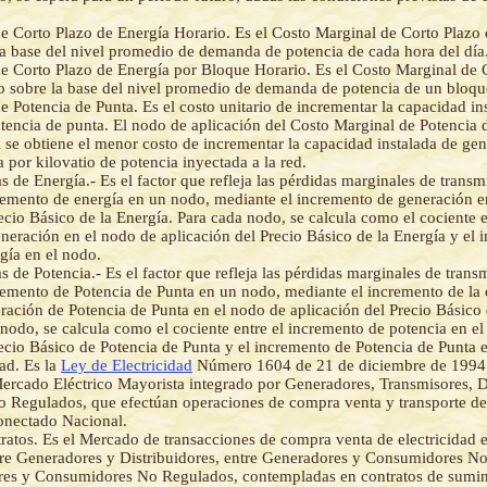
e Corto Plazo de Energía Horario. Es el Costo Marginal de Corto Plazo
la base del nivel promedio de demanda de potencia de cada hora del día
e Corto Plazo de Energía por Bloque Horario. Es el Costo Marginal de 
o sobre la base del nivel promedio de demanda de potencia de un bloqu
 Potencia de Punta. Es el costo unitario de incrementar la capacidad in
tencia de punta. El nodo de aplicación del Costo Marginal de Potencia 
l se obtiene el menor costo de incrementar la capacidad instalada de ge
 por kilovatio de potencia inyectada a la red.
s de Energía.- Es el factor que refleja las pérdidas marginales de transm
cremento de energía en un nodo, mediante el incremento de generación e
ecio Básico de la Energía. Para cada nodo, se calcula como el cociente e
neración en el nodo de aplicación del Precio Básico de la Energía y el 
ía en el nodo.
s de Potencia.- Es el factor que refleja las pérdidas marginales de trans
cremento de Potencia de Punta en un nodo, mediante el incremento de la
eración de Potencia de Punta en el nodo de aplicación del Precio Básico
 nodo, se calcula como el cociente entre el incremento de potencia en e
recio Básico de Potencia de Punta y el incremento de Potencia de Punta 
ad. Es la
Ley de Electricidad
Número 1604 de 21 de diciembre de 1994
ercado Eléctrico Mayorista integrado por Generadores, Transmisores, D
Regulados, que efectúan operaciones de compra venta y transporte de 
conectado Nacional.
atos. Es el Mercado de transacciones de compra venta de electricidad e
re Generadores y Distribuidores, entre Generadores y Consumidores N
ores y Consumidores No Regulados, contempladas en contratos de sumin