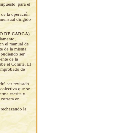
upuesto, para el
 de la operación
 mensual dirigido
HO DE CARGA)
lamento,
on el manual de
te de la misma,
, pudiendo ser
ente de la
be el Comité. El
comprobado de
drá ser revisado
colectiva que se
orma escrita y
 correrá en
.
n rechazando la