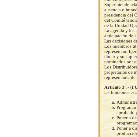
Superintendencia
ausencia o imped
presidencia del 
del Comité tendrá
de la Unidad Ope
La agenda y los 
anticipación de si
Las decisiones d
Los miembros tit
representan. Eje
titular y su supl
nominados por el
Los Distribuidore
propietarios de 
representante de 
Artículo 3°.
las funciones est
Administra
Programar 
aprobado p
Poner a di
programaci
Poner a di
producción