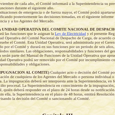
oviembre de cada año, el Comité informará a la Superintendencia su pres
funciones durante el siguiente año.
 situaciones de emergencia o de fuerza mayor, el Comité podrá apartarse
ificando posteriormente las decisiones tomadas, en el siguiente informe
encia y a los Agentes del Mercado.
- (LA UNIDAD OPERATIVA DEL COMITE NACIONAL DE DESPAC
rá las funciones que le asignan la
Ley de Electricidad
y el presente Reg
ad Operativa del Comité Nacional de Despacho de Carga, de acuerdo c
ruebe el Comité. Esta Unidad Operativa, será administrada por el Geren
do por el Comité y durará en sus funciones por un periodo de seis años
íodos similares. Las obligaciones, responsabilidades y funciones del ger
 serán parte del Manual de Funciones de la Unidad Operativa que aprue
idad Operativa podrá ser removido por el Comité por incumplimiento 
esponsabilidades y obligaciones.
 (IMPUGNACION AL COMITE)
Cualquier acto o decisión del Comité po
ción de cualquiera de los Agentes del Mercado o persona individual o 
a. La impugnación deberá ser interpuesta ante la Superintendencia, en f
lio procesal. La Superintendencia en conocimiento de la impugnación,
é, quién deberá responder en el plazo de 24 horas desde su notificación
in ella, la Superintendencia en el plazo de 48 horas, emitirá Resolució
isando la decisión del Comité o sancionando al Comité.