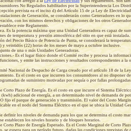
acional con arreglo a la
Ley de Electricidad
y sus reglamentos. Son tam
umidores No Regulados habilitados por la Superintendencia Los Distri
epción prevista ea el inciso d) del Artículo 15 de ¡a Ley de Electricidad
instalaciones de Generación, se considerarán como Generadores en lo qu
eración, con los mismos derechos y obligaciones de los otros Generadore
 establece este Reglamento.
va. Es la potencia máxima que una Unidad Generadora es capaz de sumin
nes de temperatura y presión atmosférica del sitio en que está instalada.
ión del Precio Básico de Potencia de Punta, se considerará la temperatu
) y veintidós (22) horas de los meses de mayo a octubre inclusive.
onjunto de una o más Unidades Generadoras.
iones.- Es el lugar físico donde el Comité recibe y procesa la informac
funciones, y emite las instrucciones y resultados correspondientes a la 
mité Nacional de Despacho de Carga creado por el artículo 18 de la Ley 
miento. Es el costo en que incurren los consumidores al no disponer de
programadas de suministro motivadas por sequía o por fallas prolongada
 Corto Plazo de Energía. Es el costo en que incurre el Sistema Eléctric
a (kwh) adicional de energía, a un determinado nivel de demanda de pot
o el parque de generación y transmisión. El valor del Costo Margin
licable en el nodo del Sistema Eléctrico en el que se ubica la Unidad G
de definir los niveles de demanda para los que se determina el costo mar
se establecen los niveles horario y de bloques horarios.
e Corto Plazo de Energía Esperado. Es el Costo Marginal de Corto Plaz
, se espera para un período futuro, dadas las condiciones previstas de