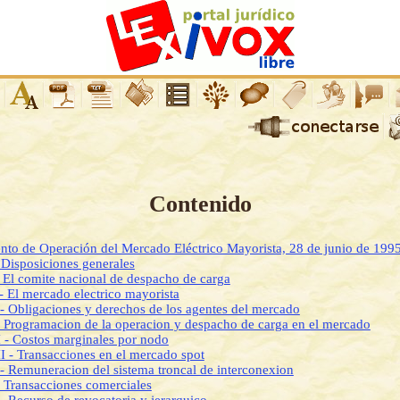
Contenido
nto de Operación del Mercado Eléctrico Mayorista, 28 de junio de 199
 Disposiciones generales
- El comite nacional de despacho de carga
 - El mercado electrico mayorista
 - Obligaciones y derechos de los agentes del mercado
- Programacion de la operacion y despacho de carga en el mercado
I - Costos marginales por nodo
I - Transacciones en el mercado spot
 - Remuneracion del sistema troncal de interconexion
- Transacciones comerciales