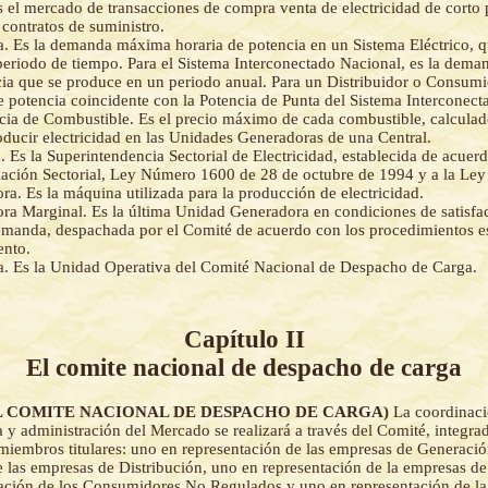
 el mercado de transacciones de compra venta de electricidad de corto 
contratos de suministro.
a. Es la demanda máxima horaria de potencia en un Sistema Eléctrico, 
eriodo de tiempo. Para el Sistema Interconectado Nacional, es la dem
cia que se produce en un periodo anual. Para un Distribuidor o Consu
 potencia coincidente con la Potencia de Punta del Sistema Interconect
ncia de Combustible. Es el precio máximo de cada combustible, calculad
oducir electricidad en las Unidades Generadoras de una Central.
 Es la Superintendencia Sectorial de Electricidad, establecida de acuerdo
ación Sectorial, Ley Número 1600 de 28 de octubre de 1994 y a la Ley 
a. Es la máquina utilizada para la producción de electricidad.
a Marginal. Es la última Unidad Generadora en condiciones de satisfa
manda, despachada por el Comité de acuerdo con los procedimientos es
ento.
. Es la Unidad Operativa del Comité Nacional de Despacho de Carga.
Capítulo II
El comite nacional de despacho de carga
- (EL COMITE NACIONAL DE DESPACHO DE CARGA)
La coordinaci
 y administración del Mercado se realizará a través del Comité, integra
 miembros titulares: uno en representación de las empresas de Generaci
e las empresas de Distribución, uno en representación de la empresas d
ación de los Consumidores No Regulados y uno en representación de la