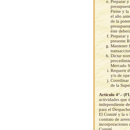
Preparar y
presupuest
Firme y la
el año ant
de la pote
presupuest
éste deber
Preparar y
presente 
Mantener l
transaccio
Dictar nor
procedimie
Mercado Sp
Requerir d
y/o de ope
Coordinar 
de la Supe
Artículo 4°.
actividades que 
independiente de 
para el Despacho
El Comité y la o 
contrato de arre
incorporaciones 
Comité.