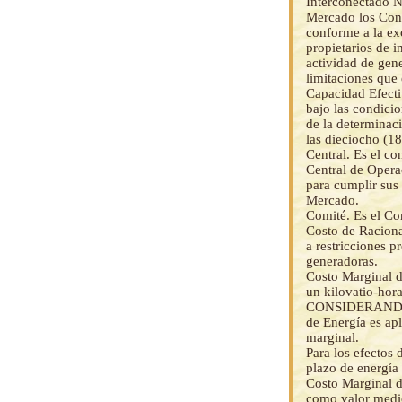
Interconectado N
Mercado los Cons
conforme a la exc
propietarios de 
actividad de gen
limitaciones que
Capacidad Efecti
bajo las condicio
de la determinac
las dieciocho (18
Central. Es el c
Central de Operac
para cumplir sus 
Mercado.
Comité. Es el Co
Costo de Raciona
a restricciones 
generadoras.
Costo Marginal de
un kilovatio-hor
CONSIDERANDO fij
de Energía es ap
marginal.
Para los efectos 
plazo de energía 
Costo Marginal d
como valor medio