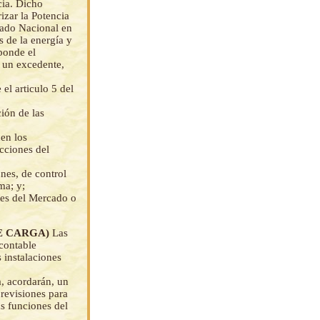
cia. Dicho
izar la Potencia
tado Nacional en
s de la energía y
ponde el
á un excedente,
el articulo 5 del
ión de las
en los
cciones del
nes, de control
ma; y;
ntes del Mercado o
DE CARGA)
Las
 contable
 instalaciones
a, acordarán, un
previsiones para
s funciones del