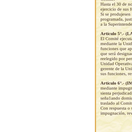
Hasta el 30 de n
ejercicio de sus 
Si se produjesen
programada, just
a la Superintend
Artículo 5°.
El Comité ejecuta
mediante la Unid
funciones que ap
que será designa
reelegido por per
Unidad Operativa
gerente de la Un
sus funciones, r
Artículo 6°.-
mediante impugna
sienta perjudicad
seña1ando domici
traslado al Comit
Con respuesta o s
impugnación, rev