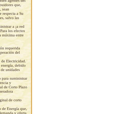
bién agentes del
buidores que,
, sean
e respecta a Su
s, salvo las
istrar a ¡a red
 Para los efectos
ra máxima entre
ión requerida
operación del
de Electricidad.
 energía, debido
s de unidades
o para suministrar
encia y
al de Corto Plazo
eneradora
ginal de corto
o de Energía que,
 demanda y oferta