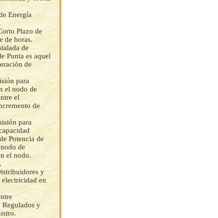
 de Energía
.
Corto Plazo de
e de horas.
stalada de
de Punta es aquel
neración de
isión para
n el nodo de
ntre el
incremento de
misión para
 capacidad
 de Potencia de
l nodo de
en el nodo.
.
istribuidores y
electricidad en
ntre
o Regulados y
istro.