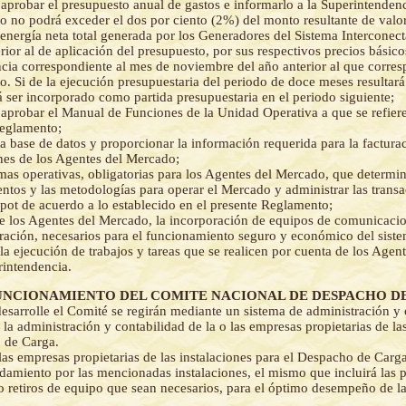
 aprobar el presupuesto anual de gastos e informarlo a la Superintenden
o no podrá exceder el dos por ciento (2%) del monto resultante de valor
 energía neta total generada por los Generadores del Sistema Interconec
erior al de aplicación del presupuesto, por sus respectivos precios básico
ncia correspondiente al mes de noviembre del año anterior al que corres
o. Si de la ejecución presupuestaria del periodo de doce meses resultar
á ser incorporado como partida presupuestaria en el periodo siguiente;
 aprobar el Manual de Funciones de la Unidad Operativa a que se refiere 
Reglamento;
a base de datos y proporcionar la información requerida para la facturac
nes de los Agentes del Mercado;
mas operativas, obligatorias para los Agentes del Mercado, que determin
ntos y las metodologías para operar el Mercado y administrar las transa
ot de acuerdo a lo establecido en el presente Reglamento;
e los Agentes del Mercado, la incorporación de equipos de comunicacio
ración, necesarios para el funcionamiento seguro y económico del siste
la ejecución de trabajos y tareas que se realicen por cuenta de los Age
rintendencia.
- (FUNCIONAMIENTO DEL COMITE NACIONAL DE DESPACHO 
desarrolle el Comité se regirán mediante un sistema de administración y
la administración y contabilidad de la o las empresas propietarias de las
 de Carga.
las empresas propietarias de las instalaciones para el Despacho de Carg
ndamiento por las mencionadas instalaciones, el mismo que incluirá las 
o retiros de equipo que sean necesarios, para el óptimo desempeño de la