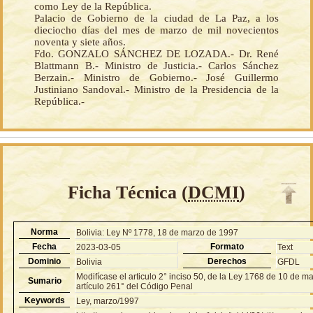
como Ley de la República.
Palacio de Gobierno de la ciudad de La Paz, a los
dieciocho días del mes de marzo de mil novecientos
noventa y siete años.
Fdo. GONZALO SÁNCHEZ DE LOZADA.- Dr. René
Blattmann B.- Ministro de Justicia.- Carlos Sánchez
Berzain.- Ministro de Gobierno.- José Guillermo
Justiniano Sandoval.- Ministro de la Presidencia de la
República.-
Ficha Técnica (
DCMI
)
Norma
Bolivia: Ley Nº 1778, 18 de marzo de 1997
Fecha
Formato
2023-03-05
Text
Dominio
Derechos
Bolivia
GFDL
Modifícase el articulo 2° inciso 50, de la Ley 1768 de 10 de m
Sumario
artículo 261° del Código Penal
Keywords
Ley, marzo/1997