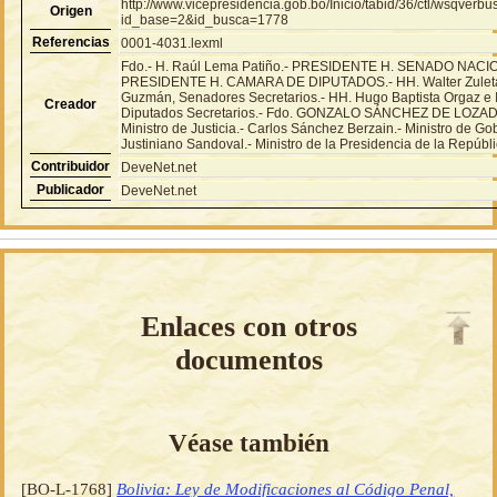
http://www.vicepresidencia.gob.bo/Inicio/tabid/36/ctl/wsqver
Origen
id_base=2&id_busca=1778
Referencias
0001-4031.lexml
Fdo.- H. Raúl Lema Patiño.- PRESIDENTE H. SENADO NACIONA
PRESIDENTE H. CAMARA DE DIPUTADOS.- HH. Walter Zuleta 
Guzmán, Senadores Secretarios.- HH. Hugo Baptista Orgaz e
Creador
Diputados Secretarios.- Fdo. GONZALO SÁNCHEZ DE LOZADA.
Ministro de Justicia.- Carlos Sánchez Berzain.- Ministro de Go
Justiniano Sandoval.- Ministro de la Presidencia de la Repúbli
Contribuidor
DeveNet.net
Publicador
DeveNet.net
Enlaces con otros
documentos
Véase también
[BO-L-1768]
Bolivia: Ley de Modificaciones al Código Penal,