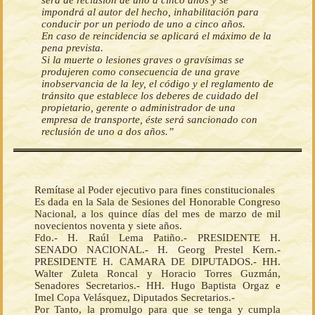
será de reclusión de uno a cinco años y se
impondrá al autor del hecho, inhabilitación para
conducir por un periodo de uno a cinco años.
En caso de reincidencia se aplicará el máximo de la
pena prevista.
Si la muerte o lesiones graves o gravísimas se
produjeren como consecuencia de una grave
inobservancia de la ley, el código y el reglamento de
tránsito que establece los deberes de cuidado del
propietario, gerente o administrador de una
empresa de transporte, éste será sancionado con
reclusión de uno a dos años.”
Remítase al Poder ejecutivo para fines constitucionales
Es dada en la Sala de Sesiones del Honorable Congreso
Nacional, a los quince días del mes de marzo de mil
novecientos noventa y siete años.
Fdo.- H. Raúl Lema Patiño.- PRESIDENTE H.
SENADO NACIONAL.- H. Georg Prestel Kern.-
PRESIDENTE H. CAMARA DE DIPUTADOS.- HH.
Walter Zuleta Roncal y Horacio Torres Guzmán,
Senadores Secretarios.- HH. Hugo Baptista Orgaz e
Imel Copa Velásquez, Diputados Secretarios.-
Por Tanto, la promulgo para que se tenga y cumpla