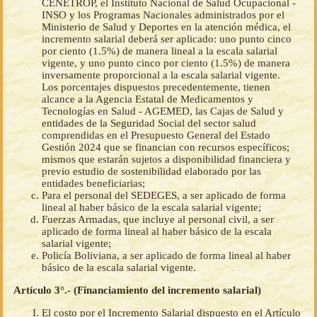
CENETROP, el Instituto Nacional de Salud Ocupacional -
INSO y los Programas Nacionales administrados por el
Ministerio de Salud y Deportes en la atención médica, el
incremento salarial deberá ser aplicado: uno punto cinco
por ciento (1.5%) de manera lineal a la escala salarial
vigente, y uno punto cinco por ciento (1.5%) de manera
inversamente proporcional a la escala salarial vigente.
Los porcentajes dispuestos precedentemente, tienen
alcance a la Agencia Estatal de Medicamentos y
Tecnologías en Salud - AGEMED, las Cajas de Salud y
entidades de la Seguridad Social del sector salud
comprendidas en el Presupuesto General del Estado
Gestión 2024 que se financian con recursos específicos;
mismos que estarán sujetos a disponibilidad financiera y
previo estudio de sostenibilidad elaborado por las
entidades beneficiarias;
Para el personal del SEDEGES, a ser aplicado de forma
lineal al haber básico de la escala salarial vigente;
Fuerzas Armadas, que incluye al personal civil, a ser
aplicado de forma lineal al haber básico de la escala
salarial vigente;
Policía Boliviana, a ser aplicado de forma lineal al haber
básico de la escala salarial vigente.
Artículo 3°.- (Financiamiento del incremento salarial)
El costo por el Incremento Salarial dispuesto en el Artículo