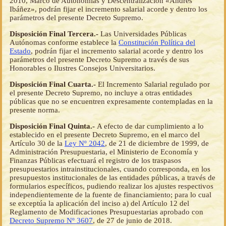
2010, Marco de Autonomías y Descentralización «Andrés
Ibáñez», podrán fijar el incremento salarial acorde y dentro los
parámetros del presente Decreto Supremo.
Disposición Final Tercera.-
Las Universidades Públicas
Autónomas conforme establece la
Constitución Política del
Estado
, podrán fijar el incremento salarial acorde y dentro los
parámetros del presente Decreto Supremo a través de sus
Honorables o Ilustres Consejos Universitarios.
Disposición Final Cuarta.-
El Incremento Salarial regulado por
el presente Decreto Supremo, no incluye a otras entidades
públicas que no se encuentren expresamente contempladas en la
presente norma.
Disposición Final Quinta.-
A efecto de dar cumplimiento a lo
establecido en el presente Decreto Supremo, en el marco del
Artículo 30 de la
Ley Nº 2042
, de 21 de diciembre de 1999, de
Administración Presupuestaria, el Ministerio de Economía y
Finanzas Públicas efectuará el registro de los traspasos
presupuestarios intrainstitucionales, cuando corresponda, en los
presupuestos institucionales de las entidades públicas, a través de
formularios específicos, pudiendo realizar los ajustes respectivos
independientemente de la fuente de financiamiento; para lo cual
se exceptúa la aplicación del inciso a) del Artículo 12 del
Reglamento de Modificaciones Presupuestarias aprobado con
Decreto Supremo Nº 3607
, de 27 de junio de 2018.