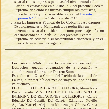
salarial en las empresas públicas del nivel central del
Estado, el establecido en el Artículo 2 del presente Decreto
Supremo, debiendo las mismas cumplir los requisitos,
procedimientos y plazos establecidos en el
Decreto
Supremo Nº 2348
, de 1 de mayo de 2015;
Para las Empresas Públicas de los Gobiernos Autónomos
Departamentales o Municipales, se podrá fijar un
incremento salarial considerando como porcentaje máximo
el establecido en el Artículo 2 del presente Decreto
Supremo, de acuerdo a su sostenibilidad financiera y en el
marco de su normativa vigente.
Los señores Ministros de Estado en sus respectivos
Despachos, quedan encargados de la ejecución y
cumplimiento del presente Decreto Supremo.
Es dado en la Casa Grande del Pueblo de la ciudad de
La Paz, al primer día del mes de mayo del año dos mil
veinticuatro.
FDO. LUIS ALBERTO ARCE CATACORA, Maria Nela
Prada Tejada MINISTRA DE LA PRESIDENCIA E
INTERINA DE RELACIONES EXTERIORES, Carlos
Eduardo Del Castillo Del Carpio, Edmundo Novillo
Aguilar, Marcelo Alejandro Montenegro Gómez García
MINISTRO DE ECONOMÍA Y FINANZAS PÚBLICAS