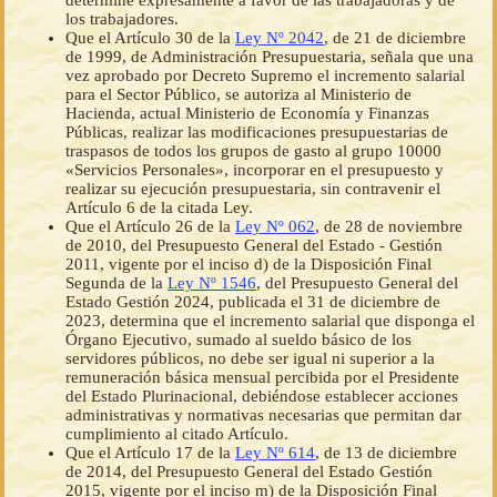
determine expresamente a favor de las trabajadoras y de
los trabajadores.
Que el Artículo 30 de la
Ley Nº 2042
, de 21 de diciembre
de 1999, de Administración Presupuestaria, señala que una
vez aprobado por Decreto Supremo el incremento salarial
para el Sector Público, se autoriza al Ministerio de
Hacienda, actual Ministerio de Economía y Finanzas
Públicas, realizar las modificaciones presupuestarias de
traspasos de todos los grupos de gasto al grupo 10000
«Servicios Personales», incorporar en el presupuesto y
realizar su ejecución presupuestaria, sin contravenir el
Artículo 6 de la citada Ley.
Que el Artículo 26 de la
Ley Nº 062
, de 28 de noviembre
de 2010, del Presupuesto General del Estado - Gestión
2011, vigente por el inciso d) de la Disposición Final
Segunda de la
Ley Nº 1546
, del Presupuesto General del
Estado Gestión 2024, publicada el 31 de diciembre de
2023, determina que el incremento salarial que disponga el
Órgano Ejecutivo, sumado al sueldo básico de los
servidores públicos, no debe ser igual ni superior a la
remuneración básica mensual percibida por el Presidente
del Estado Plurinacional, debiéndose establecer acciones
administrativas y normativas necesarias que permitan dar
cumplimiento al citado Artículo.
Que el Artículo 17 de la
Ley Nº 614
, de 13 de diciembre
de 2014, del Presupuesto General del Estado Gestión
2015, vigente por el inciso m) de la Disposición Final