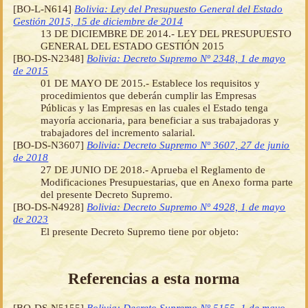
[BO-L-N614]
Bolivia: Ley del Presupuesto General del Estado
Gestión 2015, 15 de diciembre de 2014
13 DE DICIEMBRE DE 2014.- LEY DEL PRESUPUESTO
GENERAL DEL ESTADO GESTIÓN 2015
[BO-DS-N2348]
Bolivia: Decreto Supremo Nº 2348, 1 de mayo
de 2015
01 DE MAYO DE 2015.- Establece los requisitos y
procedimientos que deberán cumplir las Empresas
Públicas y las Empresas en las cuales el Estado tenga
mayoría accionaria, para beneficiar a sus trabajadoras y
trabajadores del incremento salarial.
[BO-DS-N3607]
Bolivia: Decreto Supremo Nº 3607, 27 de junio
de 2018
27 DE JUNIO DE 2018.- Aprueba el Reglamento de
Modificaciones Presupuestarias, que en Anexo forma parte
del presente Decreto Supremo.
[BO-DS-N4928]
Bolivia: Decreto Supremo Nº 4928, 1 de mayo
de 2023
El presente Decreto Supremo tiene por objeto:
Referencias a esta norma
[BO-DS-N5155]
Bolivia: Decreto Supremo Nº 5155, 1 de mayo