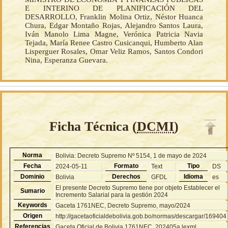
E INTERINO DE PLANIFICACIÓN DEL
DESARROLLO, Franklin Molina Ortiz, Néstor Huanca
Chura, Edgar Montaño Rojas, Alejandro Santos Laura,
Iván Manolo Lima Magne, Verónica Patricia Navia
Tejada, María Renee Castro Cusicanqui, Humberto Alan
Lisperguer Rosales, Omar Veliz Ramos, Santos Condori
Nina, Esperanza Guevara.
Ficha Técnica (
DCMI
)
Norma
Bolivia: Decreto Supremo Nº 5154, 1 de mayo de 2024
Fecha
Formato
Tipo
2024-05-11
Text
DS
Dominio
Derechos
Idioma
Bolivia
GFDL
es
El presente Decreto Supremo tiene por objeto Establecer el
Sumario
Incremento Salarial para la gestión 2024
Keywords
Gaceta 1761NEC, Decreto Supremo, mayo/2024
Origen
http://gacetaoficialdebolivia.gob.bo/normas/descargar/169404
Referencias
Gaceta Oficial de Bolivia 1761NEC, 202405a.lexml