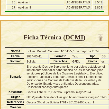
26
Auxiliar II
ADMINISTRATIVA
3.543
27
Auxiliar III
ADMINISTRATIVA
2.864
Ficha Técnica (
DCMI
)
Norma
Bolivia: Decreto Supremo Nº 5155, 1 de mayo de 2024
Fecha
Formato
Tipo
2024-05-11
Text
DS
Dominio
Derechos
Idioma
Bolivia
GFDL
es
El presente Decreto Supremo tiene por objeto establecer el
incremento salarial al haber básico de las servidoras y los
servidores públicos de los Órganos Legislativo, Ejecutivo,
Sumario
Electoral, Judicial y Tribunal Constitucional Plurinacional,
Instituciones de Control, de Defensa de la Sociedad y de
Defensa del Estado y sus entidades Desconcentradas,
Descentralizadas y Autárquicas.
Keywords
Gaceta 1761NEC, Decreto Supremo, mayo/2024
Origen
http://gacetaoficialdebolivia.gob.bo/normas/descargar/169405
Referencias
Gaceta Oficial de Bolivia 1761NEC, 202405a.lexml
Creador