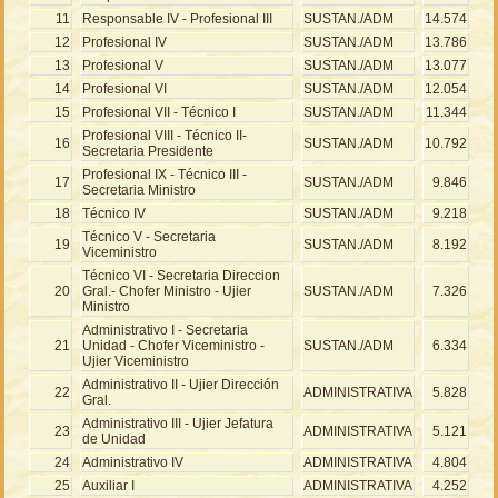
11
Responsable IV - Profesional III
SUSTAN./ADM
14.574
12
Profesional IV
SUSTAN./ADM
13.786
13
Profesional V
SUSTAN./ADM
13.077
14
Profesional VI
SUSTAN./ADM
12.054
15
Profesional VII - Técnico I
SUSTAN./ADM
11.344
Profesional VIII - Técnico II-
16
SUSTAN./ADM
10.792
Secretaria Presidente
Profesional IX - Técnico III -
17
SUSTAN./ADM
9.846
Secretaria Ministro
18
Técnico IV
SUSTAN./ADM
9.218
Técnico V - Secretaria
19
SUSTAN./ADM
8.192
Viceministro
Técnico VI - Secretaria Direccion
20
Gral.- Chofer Ministro - Ujier
SUSTAN./ADM
7.326
Ministro
Administrativo I - Secretaria
21
Unidad - Chofer Viceministro -
SUSTAN./ADM
6.334
Ujier Viceministro
Administrativo II - Ujier Dirección
22
ADMINISTRATIVA
5.828
Gral.
Administrativo III - Ujier Jefatura
23
ADMINISTRATIVA
5.121
de Unidad
24
Administrativo IV
ADMINISTRATIVA
4.804
25
Auxiliar I
ADMINISTRATIVA
4.252