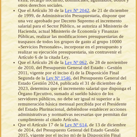
extra, recargo nocturno, dominicales; aguinaldos, bonos y
otros derechos sociales.
Que el Artículo 30 de la
Ley Nº 2042
, de 21 de diciembre
de 1999, de Administración Presupuestaria, dispone que
una vez aprobado por Decreto Supremo el incremento
salarial para el Sector Público, se autoriza al Ministerio de
Hacienda, actual Ministerio de Economía y Finanzas
Públicas, realizar las modificaciones presupuestarias de
traspasos de todos los grupos de gasto al grupo 10000
«Servicios Personales», incorporar en el presupuesto y
realizar su ejecución presupuestaria, sin contravenir el
Artículo 6 de la citada Ley.
Que el Artículo 26 de la
Ley Nº 062
, de 28 de noviembre
de 2010, del Presupuesto General del Estado - Gestión
2011, vigente por el inciso d) de la Disposición Final
Segunda de la
Ley Nº 1546
, del Presupuesto General del
Estado Gestión 2024, publicada el 31 de diciembre de
2023, determina que el incremento salarial que disponga el
Órgano Ejecutivo, sumado al sueldo básico de los
servidores públicos, no debe ser igual ni superior a la
remuneración básica mensual percibida por el Presidente
del Estado Plurinacional, debiéndose establecer acciones
administrativas y normativas necesarias que permitan dar
cumplimiento al citado Artículo.
Que el Artículo 17 de la
Ley Nº 614
, de 13 de diciembre
de 2014, del Presupuesto General del Estado Gestión
2015, vigente por el inciso m) de la Disposición Final