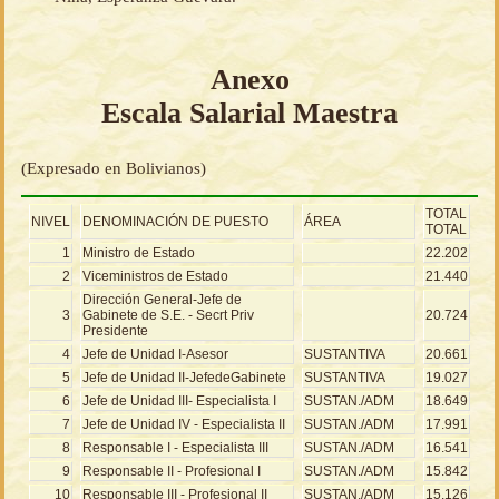
Anexo
Escala Salarial Maestra
(Expresado en Bolivianos)
TOTAL
NIVEL
DENOMINACIÓN DE PUESTO
ÁREA
TOTAL
1
Ministro de Estado
22.202
2
Viceministros de Estado
21.440
Dirección General-Jefe de
3
Gabinete de S.E. - Secrt Priv
20.724
Presidente
4
Jefe de Unidad I-Asesor
SUSTANTIVA
20.661
5
Jefe de Unidad II-JefedeGabinete
SUSTANTIVA
19.027
6
Jefe de Unidad III- Especialista I
SUSTAN./ADM
18.649
7
Jefe de Unidad IV - Especialista II
SUSTAN./ADM
17.991
8
Responsable I - Especialista III
SUSTAN./ADM
16.541
9
Responsable II - Profesional I
SUSTAN./ADM
15.842
10
Responsable III - Profesional II
SUSTAN./ADM
15.126