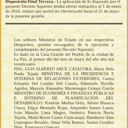
Disposición Final Tercera.-
La aplicación de lo dispuesto por el
presente Decreto Supremo tendrá efecto retroactivo al 1 de enero
de 2024, mismo que podrá ser efectivizado hasta el 31 de mayo
de la presente gestión.
Los señores Ministros de Estado en sus respectivos
Despachos, quedan encargados de la ejecución y
cumplimiento del presente Decreto Supremo.
Es dado en la Casa Grande del Pueblo de la ciudad de
La Paz, al primer día del mes de mayo del año dos mil
veinticuatro.
FDO. LUIS ALBERTO ARCE CATACORA, Maria Nela
Prada Tejada MINISTRA DE LA PRESIDENCIA E
INTERINA DE RELACIONES EXTERIORES, Carlos
Eduardo Del Castillo Del Carpio, Edmundo Novillo
Aguilar, Marcelo Alejandro Montenegro Gómez García
MINISTRO DE ECONOMÍA Y FINANZAS PÚBLICAS
E INTERINO DE PLANIFICACIÓN DEL
DESARROLLO, Franklin Molina Ortiz, Néstor Huanca
Chura, Edgar Montaño Rojas, Alejandro Santos Laura,
Iván Manolo Lima Magne, Verónica Patricia Navia
Tejada, María Renee Castro Cusicanqui, Humberto Alan
Lisperguer Rosales, Omar Veliz Ramos, Santos Condori
Nina, Esperanza Guevara.