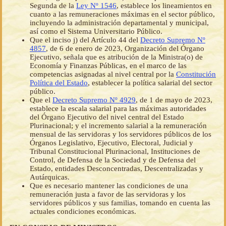
Segunda de la
Ley Nº 1546
, establece los lineamientos en
cuanto a las remuneraciones máximas en el sector público,
incluyendo la administración departamental y municipal,
así como el Sistema Universitario Público.
Que el inciso j) del Artículo 44 del
Decreto Supremo Nº
4857
, de 6 de enero de 2023, Organización del Órgano
Ejecutivo, señala que es atribución de la Ministra(o) de
Economía y Finanzas Públicas, en el marco de las
competencias asignadas al nivel central por la
Constitución
Política del Estado
, establecer la política salarial del sector
público.
Que el
Decreto Supremo Nº 4929
, de 1 de mayo de 2023,
establece la escala salarial para las máximas autoridades
del Órgano Ejecutivo del nivel central del Estado
Plurinacional; y el incremento salarial a la remuneración
mensual de las servidoras y los servidores públicos de los
Órganos Legislativo, Ejecutivo, Electoral, Judicial y
Tribunal Constitucional Plurinacional, Instituciones de
Control, de Defensa de la Sociedad y de Defensa del
Estado, entidades Desconcentradas, Descentralizadas y
Autárquicas.
Que es necesario mantener las condiciones de una
remuneración justa a favor de las servidoras y los
servidores públicos y sus familias, tomando en cuenta las
actuales condiciones económicas.