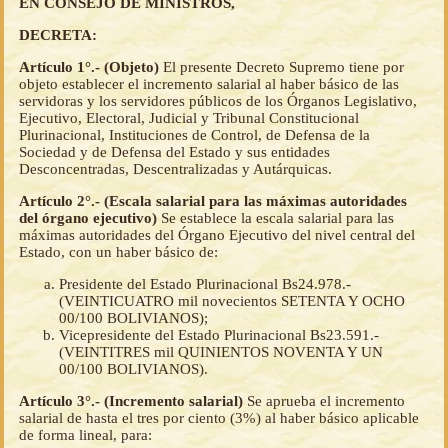
EN CONSEJO DE MINISTROS,
DECRETA:
Artículo 1°.- (Objeto)
El presente Decreto Supremo tiene por
objeto establecer el incremento salarial al haber básico de las
servidoras y los servidores públicos de los Órganos Legislativo,
Ejecutivo, Electoral, Judicial y Tribunal Constitucional
Plurinacional, Instituciones de Control, de Defensa de la
Sociedad y de Defensa del Estado y sus entidades
Desconcentradas, Descentralizadas y Autárquicas.
Artículo 2°.- (Escala salarial para las máximas autoridades
del órgano ejecutivo)
Se establece la escala salarial para las
máximas autoridades del Órgano Ejecutivo del nivel central del
Estado, con un haber básico de:
Presidente del Estado Plurinacional Bs24.978.-
(VEINTICUATRO mil novecientos SETENTA Y OCHO
00/100 BOLIVIANOS);
Vicepresidente del Estado Plurinacional Bs23.591.-
(VEINTITRES mil QUINIENTOS NOVENTA Y UN
00/100 BOLIVIANOS).
Artículo 3°.- (Incremento salarial)
Se aprueba el incremento
salarial de hasta el tres por ciento (3%) al haber básico aplicable
de forma lineal, para: