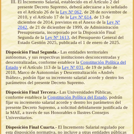
El Incremento Salarial, establecido en el Artículo 2 del
presente Decreto Supremo, deberá adecuarse a lo señalado
en el Artículo 26 de la
Ley Nº 062
, de 28 de noviembre de
2010, y el Artículo 17 de la
Ley Nº 614
, de 13 de
diciembre de 2014, previstos en el Anexo de la
Ley Nº
2042
, de 21 de diciembre de 1999, de Administración
Presupuestaria, incorporado por la Disposición Final
Segunda de la
Ley Nº 1613
, del Presupuesto General del
Estado Gestión 2025, publicada el 1 de enero de 2025.
Disposición Final Segunda.-
Las entidades territoriales
autónomas, y sus respectivas instituciones desconcentradas y
descentralizadas, conforme establece la
Constitución Política del
Estado
y el Artículo 113 de la
Ley Nº 031
, de 19 de julio de
2010, Marco de Autonomías y Descentralización «Andrés
Ibáñez», podrán fijar su incremento salarial acorde y dentro los
parámetros del presente Decreto Supremo.
Disposición Final Tercera.-
Las Universidades Públicas,
conforme establece la
Constitución Política del Estado
, podrán
fijar su incremento salarial acorde y dentro los parámetros del
presente Decreto Supremo, a solicitud debidamente justificada de
la MAE, a través de sus Honorables o Ilustres Consejos
Universitarios.
Disposición Final Cuarta.-
El Incremento Salarial regulado por
esta disposición normativa, no incluye a otras entidades públicas