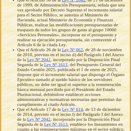
Que el Artículo 30 de la
Ley Nº 2042
, de 21 de diciembre
de 1999, de Administración Presupuestaria, señala que una
vez aprobado por Decreto Supremo el incremento salarial
para el Sector Público, se autoriza al Ministerio de
Hacienda, actual Ministerio de Economía y Finanzas
Públicas, realizar las modificaciones presupuestarias de
traspasos de todos los grupos de gasto al grupo 10000
«Servicios Personales», incorporar en el presupuesto y
realizar su ejecución presupuestaria, sin contravenir el
Artículo 6 de la citada Ley.
Que el Artículo 26 de la
Ley Nº 062
, de 28 de noviembre
de 2010, previsto en el inciso d) del Parágrafo I del Anexo
de la
Ley Nº 2042
, incorporado por la Disposición Final
Segunda de la
Ley Nº 1613
, del Presupuesto General del
Estado Gestión 2025, publicada el 1 de enero de 2025,
dispone que el incremento salarial que disponga el Órgano
Ejecutivo sumado al sueldo básico de los servidores
públicos, no debe ser igual ni superior a la remuneración
básica mensual percibida por el Presidente del Estado
Plurinacional, debiéndose establecer acciones
administrativas y normativas necesarias que permitan dar
cumplimiento al citado Artículo.
Que el Artículo 17 de la
Ley Nº 614
, de 13 de diciembre
de 2014, previsto en el inciso l) del Parágrafo I del Anexo
de la
Ley Nº 2042
, incorporado por la Disposición Final
Segunda de la
Ley Nº 1613
, establece los lineamientos en
cuanto a las remuneraciones máximas en el sector público,