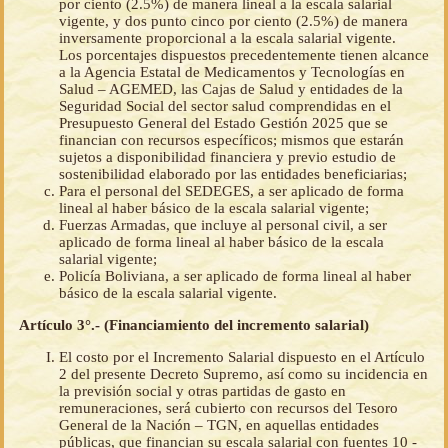
por ciento (2.5%) de manera lineal a la escala salarial
vigente, y dos punto cinco por ciento (2.5%) de manera
inversamente proporcional a la escala salarial vigente.
Los porcentajes dispuestos precedentemente tienen alcance
a la Agencia Estatal de Medicamentos y Tecnologías en
Salud – AGEMED, las Cajas de Salud y entidades de la
Seguridad Social del sector salud comprendidas en el
Presupuesto General del Estado Gestión 2025 que se
financian con recursos específicos; mismos que estarán
sujetos a disponibilidad financiera y previo estudio de
sostenibilidad elaborado por las entidades beneficiarias;
Para el personal del SEDEGES, a ser aplicado de forma
lineal al haber básico de la escala salarial vigente;
Fuerzas Armadas, que incluye al personal civil, a ser
aplicado de forma lineal al haber básico de la escala
salarial vigente;
Policía Boliviana, a ser aplicado de forma lineal al haber
básico de la escala salarial vigente.
Artículo 3°.- (Financiamiento del incremento salarial)
El costo por el Incremento Salarial dispuesto en el Artículo
2 del presente Decreto Supremo, así como su incidencia en
la previsión social y otras partidas de gasto en
remuneraciones, será cubierto con recursos del Tesoro
General de la Nación – TGN, en aquellas entidades
públicas, que financian su escala salarial con fuentes 10 -