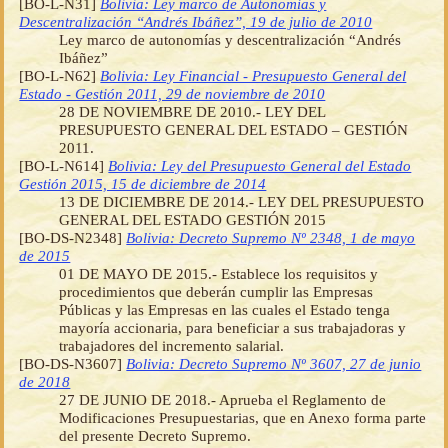
[BO-L-N31]
Bolivia: Ley marco de Autonomías y
Descentralización “Andrés Ibáñez”, 19 de julio de 2010
Ley marco de autonomías y descentralización “Andrés
Ibáñez”
[BO-L-N62]
Bolivia: Ley Financial - Presupuesto General del
Estado - Gestión 2011, 29 de noviembre de 2010
28 DE NOVIEMBRE DE 2010.- LEY DEL
PRESUPUESTO GENERAL DEL ESTADO – GESTIÓN
2011.
[BO-L-N614]
Bolivia: Ley del Presupuesto General del Estado
Gestión 2015, 15 de diciembre de 2014
13 DE DICIEMBRE DE 2014.- LEY DEL PRESUPUESTO
GENERAL DEL ESTADO GESTIÓN 2015
[BO-DS-N2348]
Bolivia: Decreto Supremo Nº 2348, 1 de mayo
de 2015
01 DE MAYO DE 2015.- Establece los requisitos y
procedimientos que deberán cumplir las Empresas
Públicas y las Empresas en las cuales el Estado tenga
mayoría accionaria, para beneficiar a sus trabajadoras y
trabajadores del incremento salarial.
[BO-DS-N3607]
Bolivia: Decreto Supremo Nº 3607, 27 de junio
de 2018
27 DE JUNIO DE 2018.- Aprueba el Reglamento de
Modificaciones Presupuestarias, que en Anexo forma parte
del presente Decreto Supremo.