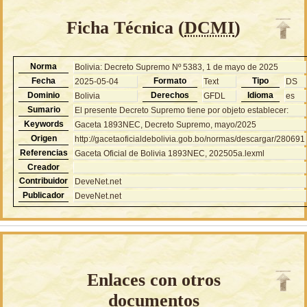
Ficha Técnica (
DCMI
)
Norma
Bolivia: Decreto Supremo Nº 5383, 1 de mayo de 2025
Fecha
Formato
Tipo
2025-05-04
Text
DS
Dominio
Derechos
Idioma
Bolivia
GFDL
es
Sumario
El presente Decreto Supremo tiene por objeto establecer:
Keywords
Gaceta 1893NEC, Decreto Supremo, mayo/2025
Origen
http://gacetaoficialdebolivia.gob.bo/normas/descargar/280691
Referencias
Gaceta Oficial de Bolivia 1893NEC, 202505a.lexml
Creador
Contribuidor
DeveNet.net
Publicador
DeveNet.net
Enlaces con otros
documentos