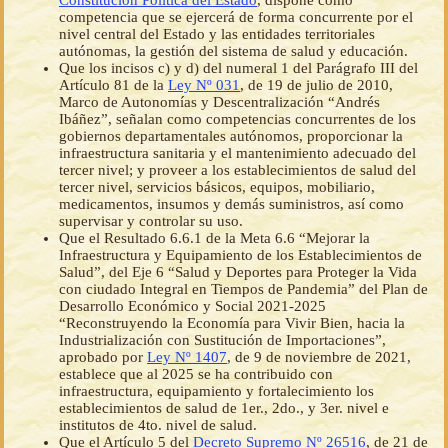
Constitución Política del Estado
, dispone como
competencia que se ejercerá de forma concurrente por el
nivel central del Estado y las entidades territoriales
autónomas, la gestión del sistema de salud y educación.
Que los incisos c) y d) del numeral 1 del Parágrafo III del
Artículo 81 de la
Ley Nº 031
, de 19 de julio de 2010,
Marco de Autonomías y Descentralización “Andrés
Ibáñez”, señalan como competencias concurrentes de los
gobiernos departamentales autónomos, proporcionar la
infraestructura sanitaria y el mantenimiento adecuado del
tercer nivel; y proveer a los establecimientos de salud del
tercer nivel, servicios básicos, equipos, mobiliario,
medicamentos, insumos y demás suministros, así como
supervisar y controlar su uso.
Que el Resultado 6.6.1 de la Meta 6.6 “Mejorar la
Infraestructura y Equipamiento de los Establecimientos de
Salud”, del Eje 6 “Salud y Deportes para Proteger la Vida
con ciudado Integral en Tiempos de Pandemia” del Plan de
Desarrollo Económico y Social 2021-2025
“Reconstruyendo la Economía para Vivir Bien, hacia la
Industrialización con Sustitución de Importaciones”,
aprobado por
Ley Nº 1407
, de 9 de noviembre de 2021,
establece que al 2025 se ha contribuido con
infraestructura, equipamiento y fortalecimiento los
establecimientos de salud de 1er., 2do., y 3er. nivel e
institutos de 4to. nivel de salud.
Que el Artículo 5 del
Decreto Supremo Nº 26516
, de 21 de