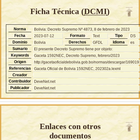
Ficha Técnica (
DCMI
)
Norma
Bolivia: Decreto Supremo Nº 4873, 8 de febrero de 2023
Fecha
Formato
Tipo
2023-07-12
Text
DS
Dominio
Derechos
Idioma
Bolivia
GFDL
es
Sumario
El presente Decreto Supremo tiene por objeto:
Keywords
Gaceta 1592NEC, Decreto Supremo, febrero/2023
Origen
http://gacetaoficialdebolivia.gob.bo/normas/descargar/169019
Referencias
Gaceta Oficial de Bolivia 1592NEC, 202302a.lexml
Creador
Contribuidor
DeveNet.net
Publicador
DeveNet.net
Enlaces con otros
documentos