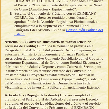
DÓLARES ESTADOUNIDENSES), destinados a financiar
el Proyecto “Establecimiento del Hospital de Tercer Nivel
de Oruro (Ampliación y Equipamiento)”.
Suscrito el Convenio de Préstamo con el EXIMBANK
COREA, éste deberá ser remitido a consideración y
aprobación de la Asamblea Legislativa Plurinacional, en
cumplimiento a lo dispuesto en el numeral 10 del
Parágrafo I del Artículo 158 de la
Constitución Política del
Estado
.
Artículo 3°.- (Convenio subsidiario de transferencia de
recursos de crédito)
Cumplida la formalidad prevista en el
Parágrafo II del Artículo 2 del presente Decreto Supremo, se
autoriza al Ministerio de Economía y Finanzas Públicas, la
suscripción del respectivo Convenio Subsidiario con el Gobierno
Autónomo Departamental de Oruro, como Entidad Ejecutora, y
el Ministerio de Salud y Deportes, como Cabeza de Sector, para
la transferencia de los recursos externos del Convenio de
Préstamo para el Proyecto “Establecimiento del Hospital de
Tercer Nivel de Oruro (Ampliación y Equipamiento)”, a solicitud
del Ministerio de Planificación del Desarrollo a través del
Viceministerio de Inversión Pública y Financiamiento Externo.
Artículo 4°.- (Repago de la deuda)
Una vez cumplido lo
previsto en el Parágrafo II del Artículo 2 del presente Decreto
Supremo, el repago de las obligaciones del crédito y el servicio
de la deuda del Convenio de Préstamo con el EXIMBANK