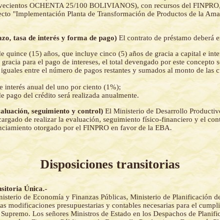
ecientos OCHENTA 25/100 BOLIVIANOS), con recursos del FINPRO, 
yecto "Implementación Planta de Transformación de Productos de la Am
lazo, tasa de interés y forma de pago)
El contrato de préstamo deberá e
e quince (15) años, que incluye cinco (5) años de gracia a capital e inte
 gracia para el pago de intereses, el total devengado por este concepto 
iguales entre el número de pagos restantes y sumados al monto de las 
e interés anual del uno por ciento (1%);
e pago del crédito será realizada anualmente.
valuación, seguimiento y control)
El Ministerio de Desarrollo Product
ncargado de realizar la evaluación, seguimiento físico-financiero y el cont
anciamiento otorgado por el FINPRO en favor de la EBA.
Disposiciones transitorias
sitoria Única.-
nisterio de Economía y Finanzas Públicas, Ministerio de Planificación de
las modificaciones presupuestarias y contables necesarias para el cumpl
 Supremo. Los señores Ministros de Estado en los Despachos de Planifi