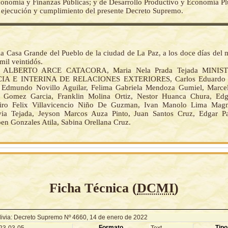
conomía y Finanzas Públicas; y de Desarrollo Productivo y Economía Pl
 ejecución y cumplimiento del presente Decreto Supremo.
la Casa Grande del Pueblo de la ciudad de La Paz, a los doce días del 
mil veintidós.
 ALBERTO ARCE CATACORA, Maria Nela Prada Tejada MINI
IA E INTERINA DE RELACIONES EXTERIORES, Carlos Eduardo De
 Edmundo Novillo Aguilar, Felima Gabriela Mendoza Gumiel, Marcel
 Gomez Garcia, Franklin Molina Ortiz, Nestor Huanca Chura, Ed
iro Felix Villavicencio Niño De Guzman, Ivan Manolo Lima Magn
avia Tejada, Jeyson Marcos Auza Pinto, Juan Santos Cruz, Edgar P
 Gonzales Atila, Sabina Orellana Cruz.
Ficha Técnica (
DCMI
)
livia: Decreto Supremo Nº 4660, 14 de enero de 2022
Formato
Tipo