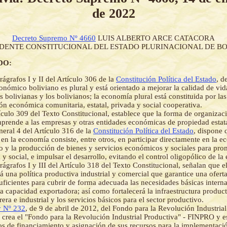
de 2022
Decreto Supremo Nº 4660
LUIS ALBERTO ARCE CATACORA
IDENTE CONSTITUCIONAL DEL ESTADO PLURINACIONAL DE BO
DO:
rágrafos I y II del Artículo 306 de la
Constitución Política del Estado
, d
nómico boliviano es plural y está orientado a mejorar la calidad de vida
as bolivianas y los bolivianos; la economía plural está constituida por la
ón económica comunitaria, estatal, privada y social cooperativa.
ículo 309 del Texto Constitucional, establece que la forma de organiza
mprende a las empresas y otras entidades económicas de propiedad estata
eral 4 del Artículo 316 de la
Constitución Política del Estado
, dispone 
 en la economía consiste, entre otros, en participar directamente en la
vo y la producción de bienes y servicios económicos y sociales para pr
y social, e impulsar el desarrollo, evitando el control oligopólico de la
rágrafos I y III del Artículo 318 del Texto Constitucional, señalan que e
á una política productiva industrial y comercial que garantice una ofert
suficientes para cubrir de forma adecuada las necesidades básicas interna
 la capacidad exportadora; así como fortalecerá la infraestructura product
ra e industrial y los servicios básicos para el sector productivo.
 Nº 232
, de 9 de abril de 2012, del Fondo para la Revolución Industria
crea el "Fondo para la Revolución Industrial Productiva" - FINPRO y es
 de financiamiento y asignación de sus recursos para la implementaci