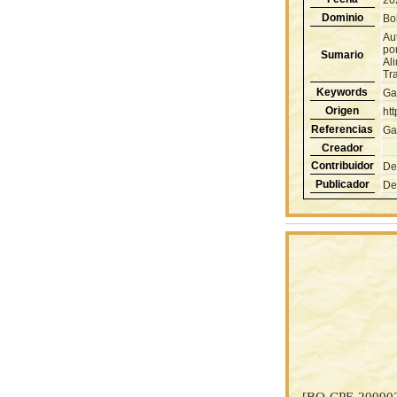
20
Dominio
Bol
Au
po
Sumario
Al
Tr
Keywords
Ga
Origen
ht
Referencias
Ga
Creador
Contribuidor
De
Publicador
De
[BO-CPE-20090