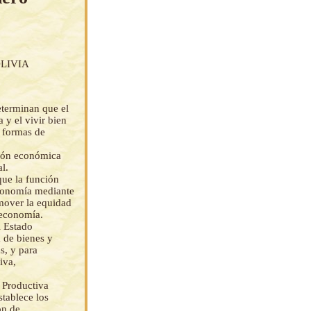
LIVIA
eterminan que el
 y el vivir bien
s formas de
ción económica
l.
que la función
 economía mediante
omover la equidad
 economía.
l Estado
a de bienes y
s, y para
iva,
l Productiva
tablece los
ón de