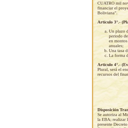
CUATRO mil nov
financiar el pro
Boliviana".
Artículo 3°.- (P
Un plazo d
periodo de
en montos 
anuales;
Una tasa d
La forma d
Artículo 4°.- (E
Plural, será el e
recursos del fin
Disposición Tran
Se autoriza al Mi
la EBA; realizar 
presente Decreto