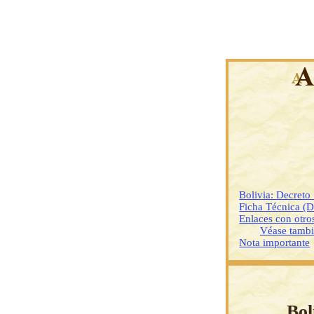
Bolivia: Decret
Ficha Técnica (
Enlaces con otr
Véase tamb
Nota importante
Bol