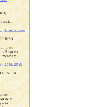
RO).
dustrial
en, 15 de octubre
IR BIEN
: Empresa
 la Empresa
Alimentos y
ión 2018, 25 de
TO GENERAL
cursos
vor de la
oyecto