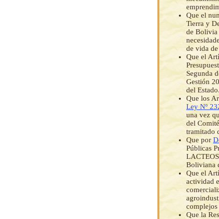
emprendim
Que el num
Tierra y D
de Bolivia
necesidade
de vida de
Que el Art
Presupuest
Segunda d
Gestión 20
del Estado
Que los Ar
Ley Nº 23
una vez qu
del Comité
tramitado 
Que por
D
Públicas P
LACTEOSBO
Boliviana 
Que el Art
actividad 
comerciali
agroindust
complejos 
Que la Re