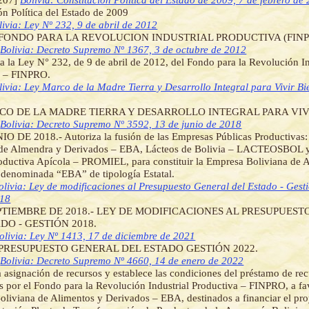
ón Política del Estado de 2009
livia: Ley Nº 232, 9 de abril de 2012
 FONDO PARA LA REVOLUCION INDUSTRIAL PRODUCTIVA (FINP
]
Bolivia: Decreto Supremo Nº 1367, 3 de octubre de 2012
 la Ley N° 232, de 9 de abril de 2012, del Fondo para la Revolución In
a – FINPRO.
livia: Ley Marco de la Madre Tierra y Desarrollo Integral para Vivir Bi
CO DE LA MADRE TIERRA Y DESARROLLO INTEGRAL PARA VIV
]
Bolivia: Decreto Supremo Nº 3592, 13 de junio de 2018
O DE 2018.- Autoriza la fusión de las Empresas Públicas Productivas
 de Almendra y Derivados – EBA, Lácteos de Bolivia – LACTEOSBOL y
oductiva Apícola – PROMIEL, para constituir la Empresa Boliviana de 
 denominada “EBA” de tipología Estatal.
olivia: Ley de modificaciones al Presupuesto General del Estado - Gest
018
EPTIEMBRE DE 2018.- LEY DE MODIFICACIONES AL PRESUPUES
DO - GESTIÓN 2018.
olivia: Ley Nº 1413, 17 de diciembre de 2021
 PRESUPUESTO GENERAL DEL ESTADO GESTIÓN 2022.
]
Bolivia: Decreto Supremo Nº 4660, 14 de enero de 2022
a asignación de recursos y establece las condiciones del préstamo de re
s por el Fondo para la Revolución Industrial Productiva – FINPRO, a fa
liviana de Alimentos y Derivados – EBA, destinados a financiar el pr