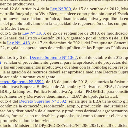
ientos productivos.
eral 12 del Artículo 4 de la
Ley Nº 300
, de 15 de octubre de 2012, Ma
esarrollo Integral para Vivir Bien, establece como principio que el Estad
 promueve una relación armónica, dinámica, adaptativa y equilibrada ent
s del pueblo boliviano con la capacidad de regeneración de los compon
 la Madre Tierra.
ículo 5 de la
Ley Nº 1103
, de 25 de septiembre de 2018, de modificacio
o General del Estado - Gestión 2018, vigentado por el inciso u) de la Di
e la
Ley Nº 1413
, de 17 de diciembre de 2021, del Presupuesto General
22, regula las operaciones de crédito público de las Empresas Públicas d
.
tículos 5 y 6 del
Decreto Supremo Nº 1367
, de 3 de octubre de 2012, q
2
, señalan el procedimiento general para la aprobación de proyectos d
e los emprendimientos productivos cuenten con la homologación respec
, la asignación de recursos deberá ser aprobada mediante Decreto Supr
de acuerdo a normativa vigente.
ecreto Supremo Nº 3592
, de 13 de junio de 2018, se autoriza la fusión
roductivas: Empresa Boliviana de Almendra y Derivados - EBA, Lácteos
L y la Empresa Pública Productiva Apícola - PROMIEL, para constitu
de Alimentos y Derivados denominada "EBA" de tipología Estatal.
ículo 4 del
Decreto Supremo Nº 3592
, señala que la EBA tiene como gir
económica la extracción, recolección, acopio, producción, industrializac
zación y distribución de alimentos y productos derivados agropecuarios
riales, forestales no maderables y apícolas, así como fomentar el desarro
productivos donde interviene.
solución Ministerial MDPyEP/DESPACHO/N° 206.2021, de 28 de dicie