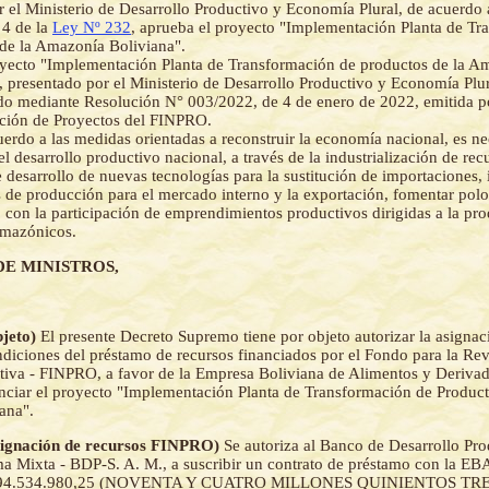
r el Ministerio de Desarrollo Productivo y Economía Plural, de acuerdo 
 4 de la
Ley Nº 232
, aprueba el proyecto "Implementación Planta de Tr
de la Amazonía Boliviana".
yecto "Implementación Planta de Transformación de productos de la A
, presentado por el Ministerio de Desarrollo Productivo y Economía Plur
 mediante Resolución N° 003/2022, de 4 de enero de 2022, emitida p
ión de Proyectos del FINPRO.
erdo a las medidas orientadas a reconstruir la economía nacional, es ne
l desarrollo productivo nacional, a través de la industrialización de rec
 desarrollo de nuevas tecnologías para la sustitución de importaciones, 
de producción para el mercado interno y la exportación, fomentar polo
 con la participación de emprendimientos productivos dirigidas a la pr
amazónicos.
DE MINISTROS,
bjeto)
El presente Decreto Supremo tiene por objeto autorizar la asignac
ondiciones del préstamo de recursos financiados por el Fondo para la Re
ctiva - FINPRO, a favor de la Empresa Boliviana de Alimentos y Deriva
anciar el proyecto "Implementación Planta de Transformación de Product
ana".
Asignación de recursos FINPRO)
Se autoriza al Banco de Desarrollo Pro
 Mixta - BDP-S. A. M., a suscribir un contrato de préstamo con la EB
a Bs94.534.980,25 (NOVENTA Y CUATRO MILLONES QUINIENTOS TR