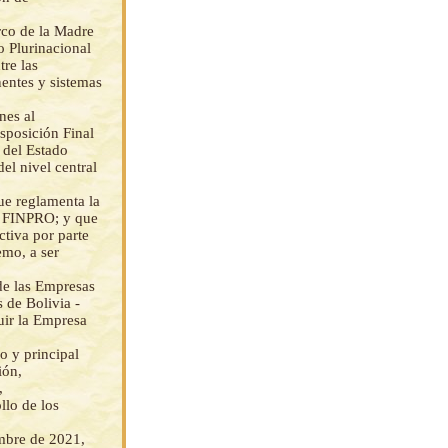
rco de la Madre
o Plurinacional
re las
entes y sistemas
nes al
sposición Final
 del Estado
el nivel central
ue reglamenta la
el FINPRO; y que
tiva por parte
emo, a ser
 de las Empresas
 de Bolivia -
ir la Empresa
o y principal
ión,
,
llo de los
mbre de 2021,