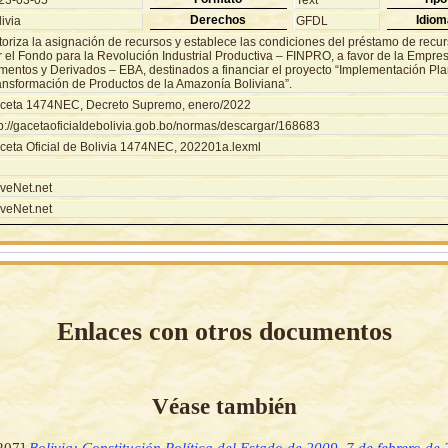
23-03-05
Text
Derechos
Idiom
ivia
GFDL
toriza la asignación de recursos y establece las condiciones del préstamo de recu
r el Fondo para la Revolución Industrial Productiva – FINPRO, a favor de la Empre
imentos y Derivados – EBA, destinados a financiar el proyecto “Implementación Pla
ansformación de Productos de la Amazonía Boliviana”.
ceta 1474NEC, Decreto Supremo, enero/2022
tp://gacetaoficialdebolivia.gob.bo/normas/descargar/168683
ceta Oficial de Bolivia 1474NEC, 202201a.lexml
veNet.net
veNet.net
Enlaces con otros documentos
Véase también
207]
Bolivia: Constitución Política del Estado de 2009, 7 de febrero de