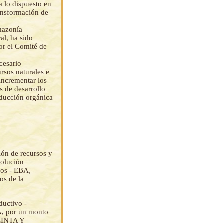
a lo dispuesto en
ansformación de
mazonía
al, ha sido
or el Comité de
cesario
ursos naturales e
incrementar los
s de desarrollo
oducción orgánica
ión de recursos y
volución
dos - EBA,
os de la
ductivo -
A, por un monto
EINTA Y