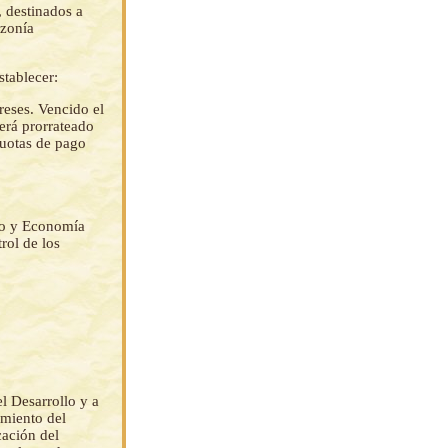
destinados a
azonía
stablecer:
reses. Vencido el
será prorrateado
cuotas de pago
ivo y Economía
rol de los
l Desarrollo y a
imiento del
cación del