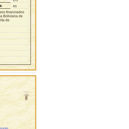
DS
a
es
rsos financiados
sa Boliviana de
nta de
 2009