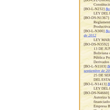
Constituci
[BO-L-N232]
Bo
LEY DEL
[BO-DS-N1367
Reglamenta
Productiv
[BO-L-N300]
Bo
de 2012
LEY MAR
[BO-DS-N3592
13 DE JUNI
Boliviana
Pública Pr
Derivados
[BO-L-N1103]
B
septiembre de 2
25 DE S
DEL ESTA
[BO-L-N1413]
B
LEY DEL
[BO-DS-N4660
Autoriza l
financiado
Empresa Bo