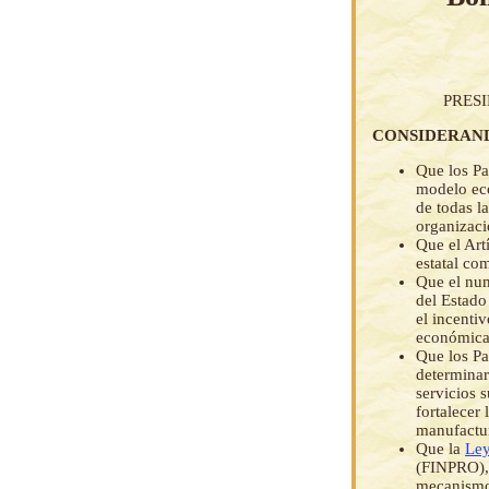
PRES
CONSIDERAN
Que los Pa
modelo eco
de todas l
organizaci
Que el Art
estatal co
Que el num
del Estado
el incenti
económica 
Que los Pa
determinar
servicios 
fortalecer
manufacture
Que la
Ley
(FINPRO), 
mecanismos