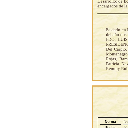
Desarrollo; de E
encargados de la
Es dado en 
del año dos 
FDO. LUIS
PRESIDENC
Del Carpio,
Montenegro
Rojas, Ram
Patricia N
Remmy Ruben
Norma
Bo
Fecha