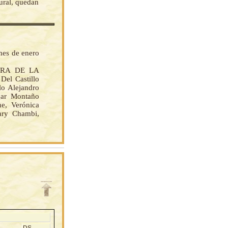
ural, quedan
mes de enero
STRA DE LA
l Castillo
o Alejandro
gar Montaño
e, Verónica
ary Chambi,