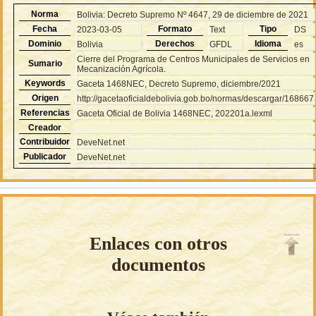
Norma
Bolivia: Decreto Supremo Nº 4647, 29 de diciembre de 2021
Fecha
Formato
Tipo
2023-03-05
Text
DS
Dominio
Derechos
Idioma
Bolivia
GFDL
es
Cierre del Programa de Centros Municipales de Servicios en
Sumario
Mecanización Agrícola.
Keywords
Gaceta 1468NEC, Decreto Supremo, diciembre/2021
Origen
http://gacetaoficialdebolivia.gob.bo/normas/descargar/168667
Referencias
Gaceta Oficial de Bolivia 1468NEC, 202201a.lexml
Creador
Contribuidor
DeveNet.net
Publicador
DeveNet.net
Enlaces con otros
documentos