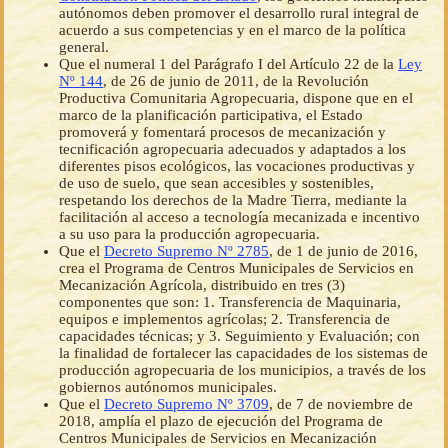
autónomos deben promover el desarrollo rural integral de
acuerdo a sus competencias y en el marco de la política
general.
Que el numeral 1 del Parágrafo I del Artículo 22 de la
Ley
Nº 144
, de 26 de junio de 2011, de la Revolución
Productiva Comunitaria Agropecuaria, dispone que en el
marco de la planificación participativa, el Estado
promoverá y fomentará procesos de mecanización y
tecnificación agropecuaria adecuados y adaptados a los
diferentes pisos ecológicos, las vocaciones productivas y
de uso de suelo, que sean accesibles y sostenibles,
respetando los derechos de la Madre Tierra, mediante la
facilitación al acceso a tecnología mecanizada e incentivo
a su uso para la producción agropecuaria.
Que el
Decreto Supremo Nº 2785
, de 1 de junio de 2016,
crea el Programa de Centros Municipales de Servicios en
Mecanización Agrícola, distribuido en tres (3)
componentes que son: 1. Transferencia de Maquinaria,
equipos e implementos agrícolas; 2. Transferencia de
capacidades técnicas; y 3. Seguimiento y Evaluación; con
la finalidad de fortalecer las capacidades de los sistemas de
producción agropecuaria de los municipios, a través de los
gobiernos autónomos municipales.
Que el
Decreto Supremo Nº 3709
, de 7 de noviembre de
2018, amplía el plazo de ejecución del Programa de
Centros Municipales de Servicios en Mecanización