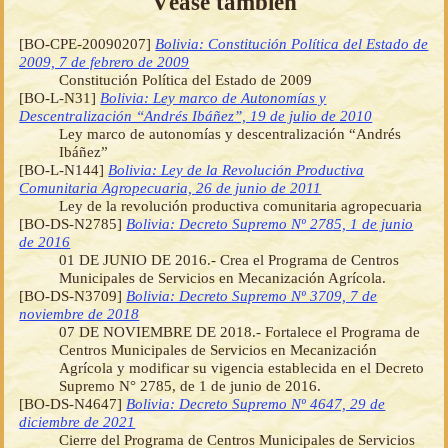
Véase también
[BO-CPE-20090207]
Bolivia: Constitución Política del Estado de
2009, 7 de febrero de 2009
Constitución Política del Estado de 2009
[BO-L-N31]
Bolivia: Ley marco de Autonomías y
Descentralización “Andrés Ibáñez”, 19 de julio de 2010
Ley marco de autonomías y descentralización “Andrés
Ibáñez”
[BO-L-N144]
Bolivia: Ley de la Revolución Productiva
Comunitaria Agropecuaria, 26 de junio de 2011
Ley de la revolución productiva comunitaria agropecuaria
[BO-DS-N2785]
Bolivia: Decreto Supremo Nº 2785, 1 de junio
de 2016
01 DE JUNIO DE 2016.- Crea el Programa de Centros
Municipales de Servicios en Mecanización Agrícola.
[BO-DS-N3709]
Bolivia: Decreto Supremo Nº 3709, 7 de
noviembre de 2018
07 DE NOVIEMBRE DE 2018.- Fortalece el Programa de
Centros Municipales de Servicios en Mecanización
Agrícola y modificar su vigencia establecida en el Decreto
Supremo N° 2785, de 1 de junio de 2016.
[BO-DS-N4647]
Bolivia: Decreto Supremo Nº 4647, 29 de
diciembre de 2021
Cierre del Programa de Centros Municipales de Servicios