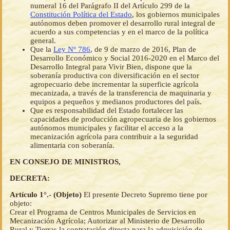
numeral 16 del Parágrafo II del Artículo 299 de la
Constitución Política del Estado
, los gobiernos municipales
autónomos deben promover el desarrollo rural integral de
acuerdo a sus competencias y en el marco de la política
general.
Que la
Ley Nº 786
, de 9 de marzo de 2016, Plan de
Desarrollo Económico y Social 2016-2020 en el Marco del
Desarrollo Integral para Vivir Bien, dispone que la
soberanía productiva con diversificación en el sector
agropecuario debe incrementar la superficie agrícola
mecanizada, a través de la transferencia de maquinaria y
equipos a pequeños y medianos productores del país.
Que es responsabilidad del Estado fortalecer las
capacidades de producción agropecuaria de los gobiernos
autónomos municipales y facilitar el acceso a la
mecanización agrícola para contribuir a la seguridad
alimentaria con soberanía.
EN CONSEJO DE MINISTROS,
DECRETA:
Artículo 1°.- (Objeto)
El presente Decreto Supremo tiene por
objeto:
Crear el Programa de Centros Municipales de Servicios en
Mecanización Agrícola; Autorizar al Ministerio de Desarrollo
Rural y Tierras la contratación directa para la adquisición de