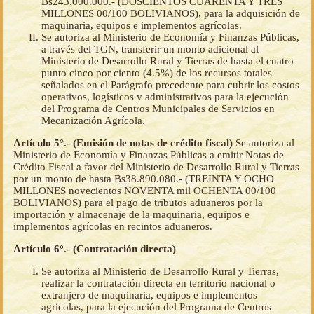
Bs243.000.000.- (DOSCIENTOS CUARENTA Y TRES
MILLONES 00/100 BOLIVIANOS), para la adquisición de
maquinaria, equipos e implementos agrícolas.
Se autoriza al Ministerio de Economía y Finanzas Públicas,
a través del TGN, transferir un monto adicional al
Ministerio de Desarrollo Rural y Tierras de hasta el cuatro
punto cinco por ciento (4.5%) de los recursos totales
señalados en el Parágrafo precedente para cubrir los costos
operativos, logísticos y administrativos para la ejecución
del Programa de Centros Municipales de Servicios en
Mecanización Agrícola.
Artículo 5°.- (Emisión de notas de crédito fiscal)
Se autoriza al
Ministerio de Economía y Finanzas Públicas a emitir Notas de
Crédito Fiscal a favor del Ministerio de Desarrollo Rural y Tierras
por un monto de hasta Bs38.890.080.- (TREINTA Y OCHO
MILLONES novecientos NOVENTA mil OCHENTA 00/100
BOLIVIANOS) para el pago de tributos aduaneros por la
importación y almacenaje de la maquinaria, equipos e
implementos agrícolas en recintos aduaneros.
Artículo 6°.- (Contratación directa)
Se autoriza al Ministerio de Desarrollo Rural y Tierras,
realizar la contratación directa en territorio nacional o
extranjero de maquinaria, equipos e implementos
agrícolas, para la ejecución del Programa de Centros