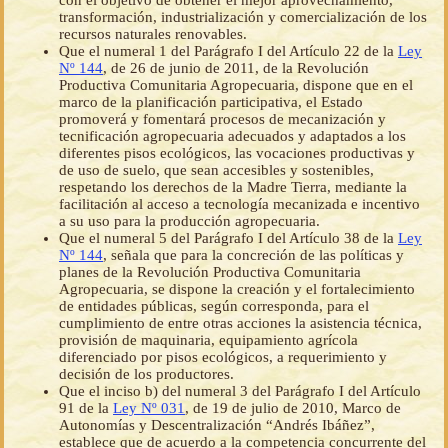
con el objetivo de obtener el mejor aprovechamiento,
transformación, industrialización y comercialización de los
recursos naturales renovables.
Que el numeral 1 del Parágrafo I del Artículo 22 de la
Ley
Nº 144
, de 26 de junio de 2011, de la Revolución
Productiva Comunitaria Agropecuaria, dispone que en el
marco de la planificación participativa, el Estado
promoverá y fomentará procesos de mecanización y
tecnificación agropecuaria adecuados y adaptados a los
diferentes pisos ecológicos, las vocaciones productivas y
de uso de suelo, que sean accesibles y sostenibles,
respetando los derechos de la Madre Tierra, mediante la
facilitación al acceso a tecnología mecanizada e incentivo
a su uso para la producción agropecuaria.
Que el numeral 5 del Parágrafo I del Artículo 38 de la
Ley
Nº 144
, señala que para la concreción de las políticas y
planes de la Revolución Productiva Comunitaria
Agropecuaria, se dispone la creación y el fortalecimiento
de entidades públicas, según corresponda, para el
cumplimiento de entre otras acciones la asistencia técnica,
provisión de maquinaria, equipamiento agrícola
diferenciado por pisos ecológicos, a requerimiento y
decisión de los productores.
Que el inciso b) del numeral 3 del Parágrafo I del Artículo
91 de la
Ley Nº 031
, de 19 de julio de 2010, Marco de
Autonomías y Descentralización “Andrés Ibáñez”,
establece que de acuerdo a la competencia concurrente del