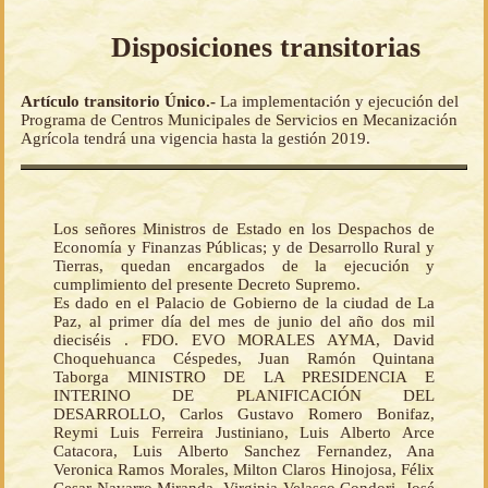
Disposiciones transitorias
Artículo transitorio Único.-
La implementación y ejecución del
Programa de Centros Municipales de Servicios en Mecanización
Agrícola tendrá una vigencia hasta la gestión 2019.
Los señores Ministros de Estado en los Despachos de
Economía y Finanzas Públicas; y de Desarrollo Rural y
Tierras, quedan encargados de la ejecución y
cumplimiento del presente Decreto Supremo.
Es dado en el Palacio de Gobierno de la ciudad de La
Paz, al primer día del mes de junio del año dos mil
dieciséis . FDO. EVO MORALES AYMA, David
Choquehuanca Céspedes, Juan Ramón Quintana
Taborga MINISTRO DE LA PRESIDENCIA E
INTERINO DE PLANIFICACIÓN DEL
DESARROLLO, Carlos Gustavo Romero Bonifaz,
Reymi Luis Ferreira Justiniano, Luis Alberto Arce
Catacora, Luis Alberto Sanchez Fernandez, Ana
Veronica Ramos Morales, Milton Claros Hinojosa, Félix
Cesar Navarro Miranda, Virginia Velasco Condori, José