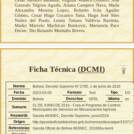
Gonzalo Trigoso Agudo, Ariana Campero Nava, María
Alexandra Moreira Lopez, Roberto Iván Aguilar
Gómez, Cesar Hugo Cocarico Yana, Hugo José Siles
Nuñez del Prado, Lenny Tatiana Valdivia Bautista,
Marko Marcelo Machicao Bankovic, Marianela Paco
Duran, Tito Rolando Montaño Rivera.
Ficha Técnica (
DCMI
)
Norma
Bolivia: Decreto Supremo Nº 2785, 1 de junio de 2016
Fecha
Formato
Tipo
2023-03-05
Text
DS
Dominio
Derechos
Idioma
Bolivia
GFDL
es
01 DE JUNIO DE 2016.- Crea el Programa de Centros
Sumario
Municipales de Servicios en Mecanización Agrícola.
Keywords
Gaceta 863NEC, Decreto Supremo, junio/2016
Origen
http://gacetaoficialdebolivia.gob.bo/normas/descargar/153717
Referencias
Gaceta Oficial de Bolivia 863NEC, 201606a.lexml