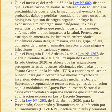
Que el inciso e) del Artículo 36 de la
Ley Nº 602
, dispone
que la clasificación de alertas se diferencia de acuerdo a la
proximidad de ocurrencia, la magnitud del evento y los
probables daños y pérdidas, considerando entre otras a las
biológicas, que son de origen orgánico, incluye la
exposición a microorganismos patógenos, toxinas y
sustancias bioactivas que pueden ocasionar la muerte,
enfermedades u otros impactos a la salud. Pertenecen a
este tipo de amenazas, los brotes de enfermedades
epidémicas como dengue, malaria, chagas, gripe, cólera,
contagios de plantas o animales, insectos u otras plagas e
infecciones, intoxicaciones y otros.
Que el Parágrafo II del Artículo 24 de la
Ley Nº 1267
, de
20 de diciembre de 2019, del Presupuesto General del
Estado Gestión 2020, establece que las asignaciones
presupuestarias de recursos adicionales efectuadas por el
Tesoro General de la Nación - TGN, a entidades del sector
público, para gasto corriente y/o nuevos proyectos de
inversión, deberán ser autorizadas mediante Decreto
Supremo, exceptuándose recursos emergentes de donación
bajo la modalidad de Apoyo Presupuestario Sectorial o
casos excepcionales y aquellos recursos que cuenten con
autorización expresa en Ley o Decreto Supremo.
Que la
Ley Nº 1293
, de 1 de abril de 2020, para la
Prevención, Contención y Tratamiento de la Infección por
el Coronavirus (COVID-19), declara de interés y prioridad