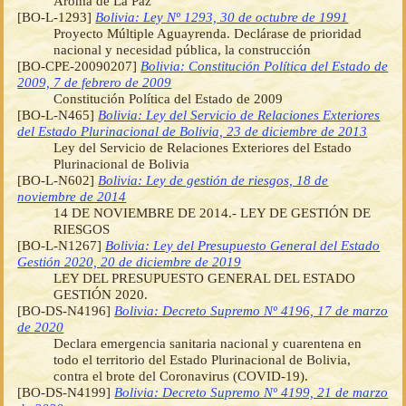
Aroma de La Paz
[BO-L-1293]
Bolivia: Ley Nº 1293, 30 de octubre de 1991
Proyecto Múltiple Aguayrenda. Declárase de prioridad
nacional y necesidad pública, la construcción
[BO-CPE-20090207]
Bolivia: Constitución Política del Estado de
2009, 7 de febrero de 2009
Constitución Política del Estado de 2009
[BO-L-N465]
Bolivia: Ley del Servicio de Relaciones Exteriores
del Estado Plurinacional de Bolivia, 23 de diciembre de 2013
Ley del Servicio de Relaciones Exteriores del Estado
Plurinacional de Bolivia
[BO-L-N602]
Bolivia: Ley de gestión de riesgos, 18 de
noviembre de 2014
14 DE NOVIEMBRE DE 2014.- LEY DE GESTIÓN DE
RIESGOS
[BO-L-N1267]
Bolivia: Ley del Presupuesto General del Estado
Gestión 2020, 20 de diciembre de 2019
LEY DEL PRESUPUESTO GENERAL DEL ESTADO
GESTIÓN 2020.
[BO-DS-N4196]
Bolivia: Decreto Supremo Nº 4196, 17 de marzo
de 2020
Declara emergencia sanitaria nacional y cuarentena en
todo el territorio del Estado Plurinacional de Bolivia,
contra el brote del Coronavirus (COVID-19).
[BO-DS-N4199]
Bolivia: Decreto Supremo Nº 4199, 21 de marzo