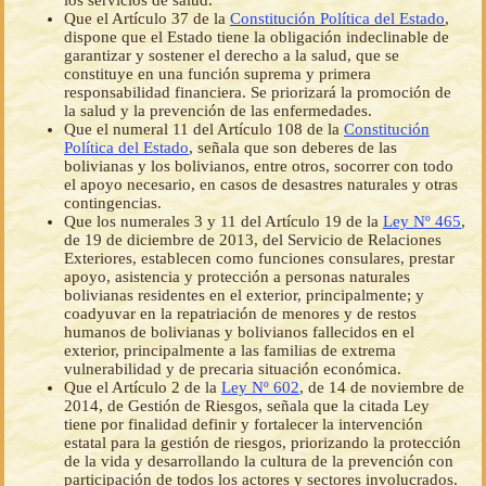
los servicios de salud.
Que el Artículo 37 de la
Constitución Política del Estado
,
dispone que el Estado tiene la obligación indeclinable de
garantizar y sostener el derecho a la salud, que se
constituye en una función suprema y primera
responsabilidad financiera. Se priorizará la promoción de
la salud y la prevención de las enfermedades.
Que el numeral 11 del Artículo 108 de la
Constitución
Política del Estado
, señala que son deberes de las
bolivianas y los bolivianos, entre otros, socorrer con todo
el apoyo necesario, en casos de desastres naturales y otras
contingencias.
Que los numerales 3 y 11 del Artículo 19 de la
Ley Nº 465
,
de 19 de diciembre de 2013, del Servicio de Relaciones
Exteriores, establecen como funciones consulares, prestar
apoyo, asistencia y protección a personas naturales
bolivianas residentes en el exterior, principalmente; y
coadyuvar en la repatriación de menores y de restos
humanos de bolivianas y bolivianos fallecidos en el
exterior, principalmente a las familias de extrema
vulnerabilidad y de precaria situación económica.
Que el Artículo 2 de la
Ley Nº 602
, de 14 de noviembre de
2014, de Gestión de Riesgos, señala que la citada Ley
tiene por finalidad definir y fortalecer la intervención
estatal para la gestión de riesgos, priorizando la protección
de la vida y desarrollando la cultura de la prevención con
participación de todos los actores y sectores involucrados.