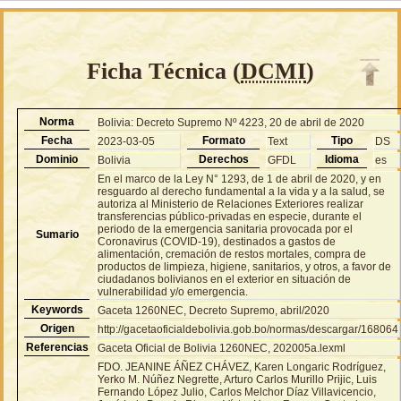
Ficha Técnica (
DCMI
)
Norma
Bolivia: Decreto Supremo Nº 4223, 20 de abril de 2020
Fecha
Formato
Tipo
2023-03-05
Text
DS
Dominio
Derechos
Idioma
Bolivia
GFDL
es
En el marco de la Ley N° 1293, de 1 de abril de 2020, y en
resguardo al derecho fundamental a la vida y a la salud, se
autoriza al Ministerio de Relaciones Exteriores realizar
transferencias público-privadas en especie, durante el
periodo de la emergencia sanitaria provocada por el
Sumario
Coronavirus (COVID-19), destinados a gastos de
alimentación, cremación de restos mortales, compra de
productos de limpieza, higiene, sanitarios, y otros, a favor de
ciudadanos bolivianos en el exterior en situación de
vulnerabilidad y/o emergencia.
Keywords
Gaceta 1260NEC, Decreto Supremo, abril/2020
Origen
http://gacetaoficialdebolivia.gob.bo/normas/descargar/168064
Referencias
Gaceta Oficial de Bolivia 1260NEC, 202005a.lexml
FDO. JEANINE ÁÑEZ CHÁVEZ, Karen Longaric Rodríguez,
Yerko M. Núñez Negrette, Arturo Carlos Murillo Prijic, Luis
Fernando López Julio, Carlos Melchor Díaz Villavicencio,