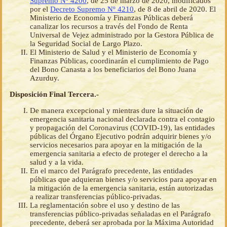
Supremo Nº 4200
, de 25 de marzo de 2020, modificados
por el
Decreto Supremo Nº 4210
, de 8 de abril de 2020. El
Ministerio de Economía y Finanzas Públicas deberá
canalizar los recursos a través del Fondo de Renta
Universal de Vejez administrado por la Gestora Pública de
la Seguridad Social de Largo Plazo.
El Ministerio de Salud y el Ministerio de Economía y
Finanzas Públicas, coordinarán el cumplimiento de Pago
del Bono Canasta a los beneficiarios del Bono Juana
Azurduy.
Disposición Final Tercera.-
De manera excepcional y mientras dure la situación de
emergencia sanitaria nacional declarada contra el contagio
y propagación del Coronavirus (COVID-19), las entidades
públicas del Órgano Ejecutivo podrán adquirir bienes y/o
servicios necesarios para apoyar en la mitigación de la
emergencia sanitaria a efecto de proteger el derecho a la
salud y a la vida.
En el marco del Parágrafo precedente, las entidades
públicas que adquieran bienes y/o servicios para apoyar en
la mitigación de la emergencia sanitaria, están autorizadas
a realizar transferencias público-privadas.
La reglamentación sobre el uso y destino de las
transferencias público-privadas señaladas en el Parágrafo
precedente, deberá ser aprobada por la Máxima Autoridad