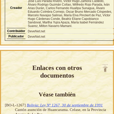
José Luis Parada Rivero, Víctor Hugo Zamora Castedo,
Álvaro Rodrigo Guzmán Collao, Wilfredo Rojo Parada, Iván
Creador
Arias Durán, Carlos Fernando Huallpa Sunagua, Álvaro
Eduardo Coímbra Cornejo, Oscar Bruno Mercado Céspedes,
Marcelo Navajas Salinas, María Elva Pinckert de Paz, Víctor
Hugo Cárdenas Conde, Beatriz Eliane Capobianco
Sandoval, Martha Yujra Apaza, María Isabel Fernández
Suarez, Milton Navarro Mamani.
Contribuidor
DeveNet.net
Publicador
DeveNet.net
Enlaces con otros
documentos
Véase también
[BO-L-1267]
Bolivia: Ley Nº 1267, 30 de septiembre de 1991
Cantón asunción de Huancarama. Créase, en la Provincia