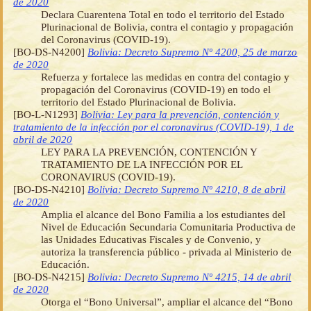
de 2020
Declara Cuarentena Total en todo el territorio del Estado
Plurinacional de Bolivia, contra el contagio y propagación
del Coronavirus (COVID-19).
[BO-DS-N4200]
Bolivia: Decreto Supremo Nº 4200, 25 de marzo
de 2020
Refuerza y fortalece las medidas en contra del contagio y
propagación del Coronavirus (COVID-19) en todo el
territorio del Estado Plurinacional de Bolivia.
[BO-L-N1293]
Bolivia: Ley para la prevención, contención y
tratamiento de la infección por el coronavirus (COVID-19), 1 de
abril de 2020
LEY PARA LA PREVENCIÓN, CONTENCIÓN Y
TRATAMIENTO DE LA INFECCIÓN POR EL
CORONAVIRUS (COVID-19).
[BO-DS-N4210]
Bolivia: Decreto Supremo Nº 4210, 8 de abril
de 2020
Amplia el alcance del Bono Familia a los estudiantes del
Nivel de Educación Secundaria Comunitaria Productiva de
las Unidades Educativas Fiscales y de Convenio, y
autoriza la transferencia público - privada al Ministerio de
Educación.
[BO-DS-N4215]
Bolivia: Decreto Supremo Nº 4215, 14 de abril
de 2020
Otorga el “Bono Universal”, ampliar el alcance del “Bono