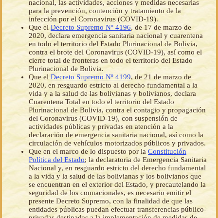
nacional, las actividades, acciones y medidas necesarias
para la prevención, contención y tratamiento de la
infección por el Coronavirus (COVID-19).
Que el
Decreto Supremo Nº 4196
, de 17 de marzo de
2020, declara emergencia sanitaria nacional y cuarentena
en todo el territorio del Estado Plurinacional de Bolivia,
contra el brote del Coronavirus (COVID-19), así como el
cierre total de fronteras en todo el territorio del Estado
Plurinacional de Bolivia.
Que el
Decreto Supremo Nº 4199
, de 21 de marzo de
2020, en resguardo estricto al derecho fundamental a la
vida y a la salud de las bolivianas y bolivianos, declara
Cuarentena Total en todo el territorio del Estado
Plurinacional de Bolivia, contra el contagio y propagación
del Coronavirus (COVID-19), con suspensión de
actividades públicas y privadas en atención a la
declaración de emergencia sanitaria nacional, así como la
circulación de vehículos motorizados públicos y privados.
Que en el marco de lo dispuesto por la
Constitución
Política del Estado
; la declaratoria de Emergencia Sanitaria
Nacional y, en resguardo estricto del derecho fundamental
a la vida y la salud de las bolivianas y los bolivianos que
se encuentran en el exterior del Estado, y precautelando la
seguridad de los connacionales, es necesario emitir el
presente Decreto Supremo, con la finalidad de que las
entidades públicas puedan efectuar transferencias público-
privadas destinadas a la implementación de medidas de