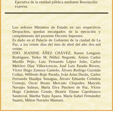
Ejecutiva de la entidad pública mediante Resolución
expresa.
Los señores Ministros de Estado en sus respectivos
Despachos, quedan encargados de la ejecución y
cumplimiento del presente Decreto Supremo.
Es dado en el Palacio de Gobierno de la ciudad de La
Paz, a los veinte días del mes de abril del año dos mil
veinte.
FDO. JEANINE ÁÑEZ CHÁVEZ, Karen Longaric
Rodríguez, Yerko M. Núñez Negrette, Arturo Carlos
Murillo Prijic, Luis Fernando López Julio, Carlos
Melchor Díaz Villavicencio, José Luis Parada Rivero,
Víctor Hugo Zamora Castedo, Álvaro Rodrigo Guzmán
Collao, Wilfredo Rojo Parada, Iván Arias Durán, Carlos
Fernando Huallpa Sunagua, Álvaro Eduardo Coímbra
Cornejo, Oscar Bruno Mercado Céspedes, Marcelo
Navajas Salinas, María Elva Pinckert de Paz, Víctor
Hugo Cárdenas Conde, Beatriz Eliane Capobianco
Sandoval, Martha Yujra Apaza, María Isabel Fernández
Suarez, Milton Navarro Mamani.