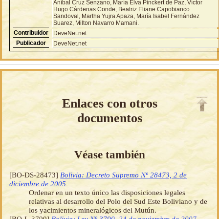
Aníbal Cruz Senzano, María Elva Pinckert de Paz, Víctor
Hugo Cárdenas Conde, Beatriz Eliane Capobianco
Sandoval, Martha Yujra Apaza, María Isabel Fernández
Suarez, Milton Navarro Mamani.
Contribuidor
DeveNet.net
Publicador
DeveNet.net
Enlaces con otros
documentos
Véase también
[BO-DS-28473]
Bolivia: Decreto Supremo Nº 28473, 2 de
diciembre de 2005
Ordenar en un texto único las disposiciones legales
relativas al desarrollo del Polo del Sud Este Boliviano y de
los yacimientos mineralógicos del Mutún.
[BO-L-3790]
Bolivia: Ley Nº 3790, 24 de noviembre de 2007