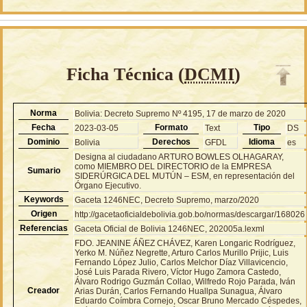
Ficha Técnica (
DCMI
)
Norma
Bolivia: Decreto Supremo Nº 4195, 17 de marzo de 2020
Fecha
Formato
Tipo
2023-03-05
Text
DS
Dominio
Derechos
Idioma
Bolivia
GFDL
es
Designa al ciudadano ARTURO BOWLES OLHAGARAY,
como MIEMBRO DEL DIRECTORIO de la EMPRESA
Sumario
SIDERÚRGICA DEL MUTÚN – ESM, en representación del
Órgano Ejecutivo.
Keywords
Gaceta 1246NEC, Decreto Supremo, marzo/2020
Origen
http://gacetaoficialdebolivia.gob.bo/normas/descargar/168026
Referencias
Gaceta Oficial de Bolivia 1246NEC, 202005a.lexml
FDO. JEANINE ÁÑEZ CHÁVEZ, Karen Longaric Rodríguez,
Yerko M. Núñez Negrette, Arturo Carlos Murillo Prijic, Luis
Fernando López Julio, Carlos Melchor Díaz Villavicencio,
José Luis Parada Rivero, Víctor Hugo Zamora Castedo,
Álvaro Rodrigo Guzmán Collao, Wilfredo Rojo Parada, Iván
Creador
Arias Durán, Carlos Fernando Huallpa Sunagua, Álvaro
Eduardo Coímbra Cornejo, Oscar Bruno Mercado Céspedes,