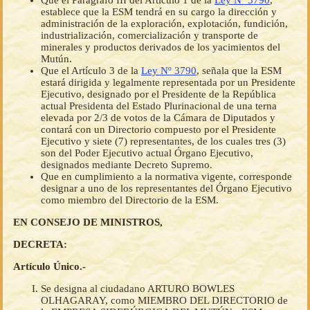
Que el Parágrafo III del Artículo 1 de la
Ley Nº 3790
,
establece que la ESM tendrá en su cargo la dirección y
administración de la exploración, explotación, fundición,
industrialización, comercialización y transporte de
minerales y productos derivados de los yacimientos del
Mutún.
Que el Artículo 3 de la
Ley Nº 3790
, señala que la ESM
estará dirigida y legalmente representada por un Presidente
Ejecutivo, designado por el Presidente de la República
actual Presidenta del Estado Plurinacional de una terna
elevada por 2/3 de votos de la Cámara de Diputados y
contará con un Directorio compuesto por el Presidente
Ejecutivo y siete (7) representantes, de los cuales tres (3)
son del Poder Ejecutivo actual Órgano Ejecutivo,
designados mediante Decreto Supremo.
Que en cumplimiento a la normativa vigente, corresponde
designar a uno de los representantes del Órgano Ejecutivo
como miembro del Directorio de la ESM.
EN CONSEJO DE MINISTROS,
DECRETA:
Artículo Único.-
Se designa al ciudadano ARTURO BOWLES
OLHAGARAY, como MIEMBRO DEL DIRECTORIO de