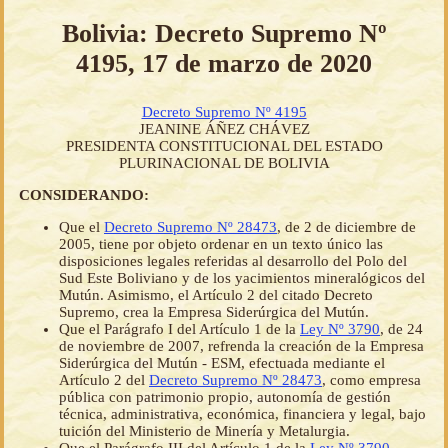
Bolivia: Decreto Supremo Nº
4195, 17 de marzo de 2020
Decreto Supremo Nº 4195
JEANINE ÁÑEZ CHÁVEZ
PRESIDENTA CONSTITUCIONAL DEL ESTADO
PLURINACIONAL DE BOLIVIA
CONSIDERANDO:
Que el
Decreto Supremo Nº 28473
, de 2 de diciembre de
2005, tiene por objeto ordenar en un texto único las
disposiciones legales referidas al desarrollo del Polo del
Sud Este Boliviano y de los yacimientos mineralógicos del
Mutún. Asimismo, el Artículo 2 del citado Decreto
Supremo, crea la Empresa Siderúrgica del Mutún.
Que el Parágrafo I del Artículo 1 de la
Ley Nº 3790
, de 24
de noviembre de 2007, refrenda la creación de la Empresa
Siderúrgica del Mutún - ESM, efectuada mediante el
Artículo 2 del
Decreto Supremo Nº 28473
, como empresa
pública con patrimonio propio, autonomía de gestión
técnica, administrativa, económica, financiera y legal, bajo
tuición del Ministerio de Minería y Metalurgia.