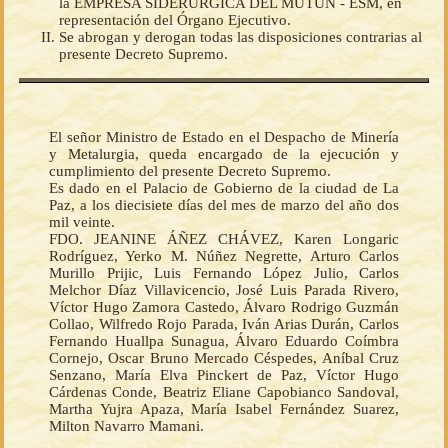
la EMPRESA SIDERÚRGICA DEL MUTÚN - ESM, en
representación del Órgano Ejecutivo.
Se abrogan y derogan todas las disposiciones contrarias al
presente Decreto Supremo.
El señor Ministro de Estado en el Despacho de Minería
y Metalurgia, queda encargado de la ejecución y
cumplimiento del presente Decreto Supremo.
Es dado en el Palacio de Gobierno de la ciudad de La
Paz, a los diecisiete días del mes de marzo del año dos
mil veinte.
FDO. JEANINE ÁÑEZ CHÁVEZ, Karen Longaric
Rodríguez, Yerko M. Núñez Negrette, Arturo Carlos
Murillo Prijic, Luis Fernando López Julio, Carlos
Melchor Díaz Villavicencio, José Luis Parada Rivero,
Víctor Hugo Zamora Castedo, Álvaro Rodrigo Guzmán
Collao, Wilfredo Rojo Parada, Iván Arias Durán, Carlos
Fernando Huallpa Sunagua, Álvaro Eduardo Coímbra
Cornejo, Oscar Bruno Mercado Céspedes, Aníbal Cruz
Senzano, María Elva Pinckert de Paz, Víctor Hugo
Cárdenas Conde, Beatriz Eliane Capobianco Sandoval,
Martha Yujra Apaza, María Isabel Fernández Suarez,
Milton Navarro Mamani.