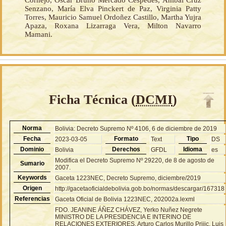
Senzano, María Elva Pinckert de Paz, Virginia Patty
Torres, Mauricio Samuel Ordoñez Castillo, Martha Yujra
Apaza, Roxana Lizarraga Vera, Milton Navarro
Mamani.
Ficha Técnica (
DCMI
)
Norma
Bolivia: Decreto Supremo Nº 4106, 6 de diciembre de 2019
Fecha
Formato
Tipo
2023-03-05
Text
DS
Dominio
Derechos
Idioma
Bolivia
GFDL
es
Modifica el Decreto Supremo Nº 29220, de 8 de agosto de
Sumario
2007.
Keywords
Gaceta 1223NEC, Decreto Supremo, diciembre/2019
Origen
http://gacetaoficialdebolivia.gob.bo/normas/descargar/167318
Referencias
Gaceta Oficial de Bolivia 1223NEC, 202002a.lexml
FDO. JEANINE ÁÑEZ CHÁVEZ, Yerko Nuñez Negrete
MINISTRO DE LA PRESIDENCIA E INTERINO DE
RELACIONES EXTERIORES, Arturo Carlos Murillo Prijic, Luis