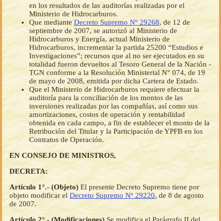
en los resultados de las auditorías realizadas por el
Ministerio de Hidrocarburos.
Que mediante
Decreto Supremo Nº 29268
, de 12 de
septiembre de 2007, se autorizó al Ministerio de
Hidrocarburos y Energía, actual Ministerio de
Hidrocarburos, incrementar la partida 25200 “Estudios e
Investigaciones”; recursos que al no ser ejecutados en su
totalidad fueron devueltos al Tesoro General de la Nación -
TGN conforme a la Resolución Ministerial N° 074, de 19
de mayo de 2008, emitida por dicha Cartera de Estado.
Que el Ministerio de Hidrocarburos requiere efectuar la
auditoría para la conciliación de los montos de las
inversiones realizadas por las compañías, así como sus
amortizaciones, costos de operación y rentabilidad
obtenida en cada campo, a fin de establecer el monto de la
Retribución del Titular y la Participación de YPFB en los
Contratos de Operación.
EN CONSEJO DE MINISTROS,
DECRETA:
Artículo 1°.- (Objeto)
El presente Decreto Supremo tiene por
objeto modificar el
Decreto Supremo Nº 29220
, de 8 de agosto
de 2007.
Artículo 2°.- (Modificaciones)
Se modifica el Parágrafo II del