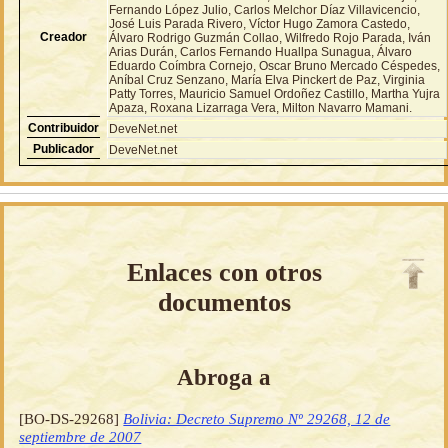
Fernando López Julio, Carlos Melchor Díaz Villavicencio,
José Luis Parada Rivero, Víctor Hugo Zamora Castedo,
Creador
Álvaro Rodrigo Guzmán Collao, Wilfredo Rojo Parada, Iván
Arias Durán, Carlos Fernando Huallpa Sunagua, Álvaro
Eduardo Coímbra Cornejo, Oscar Bruno Mercado Céspedes,
Aníbal Cruz Senzano, María Elva Pinckert de Paz, Virginia
Patty Torres, Mauricio Samuel Ordoñez Castillo, Martha Yujra
Apaza, Roxana Lizarraga Vera, Milton Navarro Mamani.
Contribuidor
DeveNet.net
Publicador
DeveNet.net
Enlaces con otros
documentos
Abroga a
[BO-DS-29268]
Bolivia: Decreto Supremo Nº 29268, 12 de
septiembre de 2007