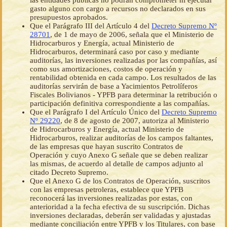
las entidades públicas no podrán comprometer ni ejecutar
gasto alguno con cargo a recursos no declarados en sus
presupuestos aprobados.
Que el Parágrafo III del Artículo 4 del
Decreto Supremo Nº
28701
, de 1 de mayo de 2006, señala que el Ministerio de
Hidrocarburos y Energía, actual Ministerio de
Hidrocarburos, determinará caso por caso y mediante
auditorías, las inversiones realizadas por las compañías, así
como sus amortizaciones, costos de operación y
rentabilidad obtenida en cada campo. Los resultados de las
auditorías servirán de base a Yacimientos Petrolíferos
Fiscales Bolivianos - YPFB para determinar la retribución o
participación definitiva correspondiente a las compañías.
Que el Parágrafo I del Artículo Único del
Decreto Supremo
Nº 29220
, de 8 de agosto de 2007, autoriza al Ministerio
de Hidrocarburos y Energía, actual Ministerio de
Hidrocarburos, realizar auditorías de los campos faltantes,
de las empresas que hayan suscrito Contratos de
Operación y cuyo Anexo G señale que se deben realizar
las mismas, de acuerdo al detalle de campos adjunto al
citado Decreto Supremo.
Que el Anexo G de los Contratos de Operación, suscritos
con las empresas petroleras, establece que YPFB
reconocerá las inversiones realizadas por estas, con
anterioridad a la fecha efectiva de su suscripción. Dichas
inversiones declaradas, deberán ser validadas y ajustadas
mediante conciliación entre YPFB y los Titulares, con base