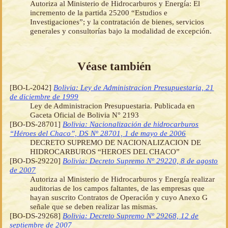
Autoriza al Ministerio de Hidrocarburos y Energía: El
incremento de la partida 25200 “Estudios e
Investigaciones”; y la contratación de bienes, servicios
generales y consultorías bajo la modalidad de excepción.
Véase también
[BO-L-2042]
Bolivia: Ley de Administracion Presupuestaria, 21
de diciembre de 1999
Ley de Administracion Presupuestaria. Publicada en
Gaceta Oficial de Bolivia N° 2193
[BO-DS-28701]
Bolivia: Nacionalización de hidrocarburos
“Héroes del Chaco”, DS Nº 28701, 1 de mayo de 2006
DECRETO SUPREMO DE NACIONALIZACION DE
HIDROCARBUROS “HEROES DEL CHACO”
[BO-DS-29220]
Bolivia: Decreto Supremo Nº 29220, 8 de agosto
de 2007
Autoriza al Ministerio de Hidrocarburos y Energía realizar
auditorias de los campos faltantes, de las empresas que
hayan suscrito Contratos de Operación y cuyo Anexo G
señale que se deben realizar las mismas.
[BO-DS-29268]
Bolivia: Decreto Supremo Nº 29268, 12 de
septiembre de 2007