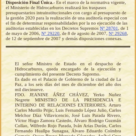
Disposición Final Única.-
En el marco de la normativa vigente,
el Ministerio de Hidrocarburos realizará los traspasos
presupuestarios intrainstitucionales con cargo al presupuesto de
la gestión 2020 para la realización de una auditoría especial con
el fin de determinar responsabilidades por la no ejecución de las
auditorias establecidas en los Decretos Supremos
Nº 28701
, de 1
de mayo de 2006,
Nº 29220
, de 8 de agosto de 2007,
Nº 29268
,
de 12 de septiembre de 2007 y demás disposiciones conexas.
El señor Ministro de Estado en el despacho de
Hidrocarburos, queda encargado de la ejecución y
cumplimiento del presente Decreto Supremo.
Es dado en el Palacio de Gobierno de la ciudad de La
Paz, a los seis días del mes de diciembre del año dos
mil diecinueve.
FDO. JEANINE ÁÑEZ CHÁVEZ, Yerko Nuñez
Negrete MINISTRO DE LA PRESIDENCIA E
INTERINO DE RELACIONES EXTERIORES, Arturo
Carlos Murillo Prijic, Luis Fernando López Julio, Carlos
Melchor Díaz Villavicencio, José Luis Parada Rivero,
Víctor Hugo Zamora Castedo, Álvaro Rodrigo Guzmán
Collao, Wilfredo Rojo Parada, Iván Arias Durán, Carlos
Fernando Huallpa Sunagua, Álvaro Eduardo Coímbra
Cornejo, Oscar Bruno Mercado Céspedes, Aníbal Cruz