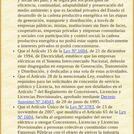
y social del país, y se regirá por los principios de
eficiencia, continuidad, adaptabilidad y preservación del
medio ambiente; y que es facultad privativa del Estado el
desarrollo de la cadena productiva energética en las etapas
de generación, transporte y distribución, a través de
empresas públicas, mixtas, instituciones sin fines de lucro,
cooperativas, empresas privadas y empresas comunitarias
y sociales con participación y control social; la cadena
productiva energética no podrá estar sujeta exclusivamente
a intereses privados ni podrá concesionarse.
Que el Artículo 15 de la
Ley Nº 1604
, de 21 de diciembre
de 1994, de Electricidad, establece que las empresas
eléctricas en el Sistema Interconectado Nacional, deberán
estar disgregadas en empresas de Generación, Transmisión
y Distribución, y dedicadas a una sola de estas actividades.
Que el Artículo 28 de la mencionada Ley, establece los
requisitos para las solicitudes de concesión de servicio
público y Licencia, los mismos que son detallados en el
Artículo 7 del Reglamento de Concesiones, Licencias y
Licencias Provisionales, aprobado mediante
Decreto
Supremo Nº 24043
, de 28 de junio de 1995.
Que el Artículo Único de la
Ley Nº 3783
, de 23 de
noviembre de 2007, que modifica el Artículo 65 de la
Ley
Nº 1604
, faculta al organismo regulador del sector
eléctrico a otorgar Concesiones, Licencias y Licencias
Provisionales a personas colectivas constituidas como
Empresas Públicas con el objeto de ejercer la industria