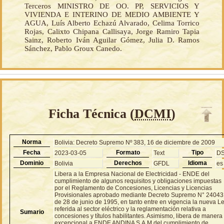
Terceros MINISTRO DE OO. PP, SERVICIOS Y
VIVIENDA E INTERINO DE MEDIO AMBIENTE Y
AGUA, Luís Alberto Echazú Alvarado, Celima Torrico
Rojas, Calixto Chipana Callisaya, Jorge Ramiro Tapia
Sainz, Roberto Iván Aguilar Gómez, Julia D. Ramos
Sánchez, Pablo Groux Canedo.
Ficha Técnica (
DCMI
)
Norma
Bolivia: Decreto Supremo Nº 383, 16 de diciembre de 2009
Fecha
Formato
Tipo
2023-03-05
Text
D
Dominio
Derechos
Idioma
Bolivia
GFDL
es
Libera a la Empresa Nacional de Electricidad - ENDE del
cumplimiento de algunos requisitos y obligaciones impuestas
por el Reglamento de Concesiones, Licencias y Licencias
Provisionales aprobado mediante Decreto Supremo N° 24043
de 28 de junio de 1995, en tanto entre en vigencia la nueva L
referida al sector eléctrico y la reglamentación relativa a
Sumario
concesiones y títulos habilitantes. Asimismo, libera de manera
excepcional a ENDE ANDINA S.A.M del cumplimiento de