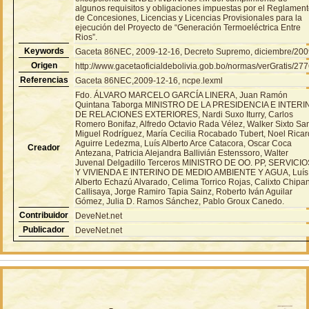
algunos requisitos y obligaciones impuestas por el Reglamen
de Concesiones, Licencias y Licencias Provisionales para la
ejecución del Proyecto de “Generación Termoeléctrica Entre
Rios”.
Keywords
Gaceta 86NEC, 2009-12-16, Decreto Supremo, diciembre/20
Origen
http://www.gacetaoficialdebolivia.gob.bo/normas/verGratis/27
Referencias
Gaceta 86NEC,2009-12-16, ncpe.lexml
Fdo. ÁLVARO MARCELO GARCÍA LINERA, Juan Ramón
Quintana Taborga MINISTRO DE LA PRESIDENCIA E INTERI
DE RELACIONES EXTERIORES, Nardi Suxo Iturry, Carlos
Romero Bonifaz, Alfredo Octavio Rada Vélez, Walker Sixto Sa
Miguel Rodríguez, María Cecilia Rocabado Tubert, Noel Rica
Aguirre Ledezma, Luís Alberto Arce Catacora, Oscar Coca
Creador
Antezana, Patricia Alejandra Ballivián Estenssoro, Walter
Juvenal Delgadillo Terceros MINISTRO DE OO. PP, SERVICI
Y VIVIENDA E INTERINO DE MEDIO AMBIENTE Y AGUA, Luís
Alberto Echazú Alvarado, Celima Torrico Rojas, Calixto Chipa
Callisaya, Jorge Ramiro Tapia Sainz, Roberto Iván Aguilar
Gómez, Julia D. Ramos Sánchez, Pablo Groux Canedo.
Contribuidor
DeveNet.net
Publicador
DeveNet.net