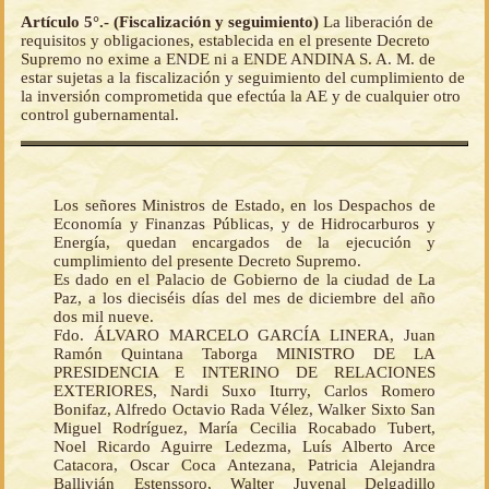
Artículo 5°.- (Fiscalización y seguimiento)
La liberación de
requisitos y obligaciones, establecida en el presente Decreto
Supremo no exime a ENDE ni a ENDE ANDINA S. A. M. de
estar sujetas a la fiscalización y seguimiento del cumplimiento de
la inversión comprometida que efectúa la AE y de cualquier otro
control gubernamental.
Los señores Ministros de Estado, en los Despachos de
Economía y Finanzas Públicas, y de Hidrocarburos y
Energía, quedan encargados de la ejecución y
cumplimiento del presente Decreto Supremo.
Es dado en el Palacio de Gobierno de la ciudad de La
Paz, a los dieciséis días del mes de diciembre del año
dos mil nueve.
Fdo. ÁLVARO MARCELO GARCÍA LINERA, Juan
Ramón Quintana Taborga MINISTRO DE LA
PRESIDENCIA E INTERINO DE RELACIONES
EXTERIORES, Nardi Suxo Iturry, Carlos Romero
Bonifaz, Alfredo Octavio Rada Vélez, Walker Sixto San
Miguel Rodríguez, María Cecilia Rocabado Tubert,
Noel Ricardo Aguirre Ledezma, Luís Alberto Arce
Catacora, Oscar Coca Antezana, Patricia Alejandra
Ballivián Estenssoro, Walter Juvenal Delgadillo