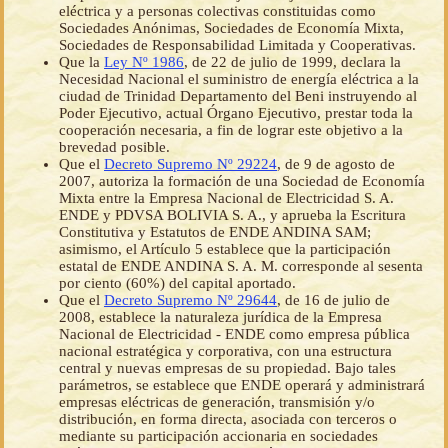
eléctrica y a personas colectivas constituidas como
Sociedades Anónimas, Sociedades de Economía Mixta,
Sociedades de Responsabilidad Limitada y Cooperativas.
Que la
Ley Nº 1986
, de 22 de julio de 1999, declara la
Necesidad Nacional el suministro de energía eléctrica a la
ciudad de Trinidad Departamento del Beni instruyendo al
Poder Ejecutivo, actual Órgano Ejecutivo, prestar toda la
cooperación necesaria, a fin de lograr este objetivo a la
brevedad posible.
Que el
Decreto Supremo Nº 29224
, de 9 de agosto de
2007, autoriza la formación de una Sociedad de Economía
Mixta entre la Empresa Nacional de Electricidad S. A.
ENDE y PDVSA BOLIVIA S. A., y aprueba la Escritura
Constitutiva y Estatutos de ENDE ANDINA SAM;
asimismo, el Artículo 5 establece que la participación
estatal de ENDE ANDINA S. A. M. corresponde al sesenta
por ciento (60%) del capital aportado.
Que el
Decreto Supremo Nº 29644
, de 16 de julio de
2008, establece la naturaleza jurídica de la Empresa
Nacional de Electricidad - ENDE como empresa pública
nacional estratégica y corporativa, con una estructura
central y nuevas empresas de su propiedad. Bajo tales
parámetros, se establece que ENDE operará y administrará
empresas eléctricas de generación, transmisión y/o
distribución, en forma directa, asociada con terceros o
mediante su participación accionaria en sociedades