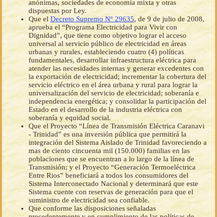
anónimas, sociedades de economía mixta y otras
dispuestas por Ley.
Que el
Decreto Supremo Nº 29635
, de 9 de julio de 2008,
aprueba el “Programa Electricidad para Vivir con
Dignidad”, que tiene como objetivo lograr el acceso
universal al servicio público de electricidad en áreas
urbanas y rurales, estableciendo cuatro (4) políticas
fundamentales, desarrollar infraestructura eléctrica para
atender las necesidades internas y generar excedentes con
la exportación de electricidad; incrementar la cobertura del
servicio eléctrico en el área urbana y rural para lograr la
universalización del servicio de electricidad; soberanía e
independencia energética; y consolidar la participación del
Estado en el desarrollo de la industria eléctrica con
soberanía y equidad social.
Que el Proyecto “Línea de Transmisión Eléctrica Caranavi
- Trinidad” es una inversión pública que permitirá la
integración del Sistema Aislado de Trinidad favoreciendo a
mas de ciento cincuenta mil (150.000) familias en las
poblaciones que se encuentran a lo largo de la línea de
Transmisión; y el Proyecto “Generación Termoeléctrica
Entre Rios” beneficiará a todos los consumidores del
Sistema Interconectado Nacional y determinará que este
Sistema cuente con reservas de generación para que el
suministro de electricidad sea confiable.
Que conforme las disposiciones señaladas
precedentemente y en cumplimiento de las políticas de