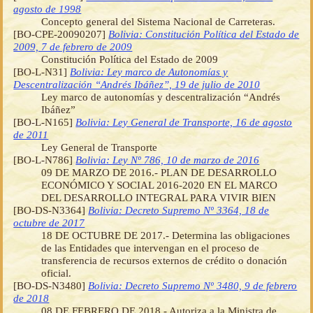
agosto de 1998
Concepto general del Sistema Nacional de Carreteras.
[BO-CPE-20090207]
Bolivia: Constitución Política del Estado de
2009, 7 de febrero de 2009
Constitución Política del Estado de 2009
[BO-L-N31]
Bolivia: Ley marco de Autonomías y
Descentralización “Andrés Ibáñez”, 19 de julio de 2010
Ley marco de autonomías y descentralización “Andrés
Ibáñez”
[BO-L-N165]
Bolivia: Ley General de Transporte, 16 de agosto
de 2011
Ley General de Transporte
[BO-L-N786]
Bolivia: Ley Nº 786, 10 de marzo de 2016
09 DE MARZO DE 2016.- PLAN DE DESARROLLO
ECONÓMICO Y SOCIAL 2016-2020 EN EL MARCO
DEL DESARROLLO INTEGRAL PARA VIVIR BIEN
[BO-DS-N3364]
Bolivia: Decreto Supremo Nº 3364, 18 de
octubre de 2017
18 DE OCTUBRE DE 2017.- Determina las obligaciones
de las Entidades que intervengan en el proceso de
transferencia de recursos externos de crédito o donación
oficial.
[BO-DS-N3480]
Bolivia: Decreto Supremo Nº 3480, 9 de febrero
de 2018
08 DE FEBRERO DE 2018.- Autoriza a la Ministra de