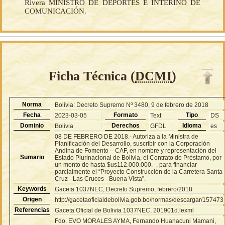
Rivera MINISTRO DE DEPORTES E INTERINO DE
COMUNICACIÓN.
Ficha Técnica (
DCMI
)
Norma
Bolivia: Decreto Supremo Nº 3480, 9 de febrero de 2018
Fecha
Formato
Tipo
2023-03-05
Text
DS
Dominio
Derechos
Idioma
Bolivia
GFDL
es
08 DE FEBRERO DE 2018.- Autoriza a la Ministra de
Planificación del Desarrollo, suscribir con la Corporación
Andina de Fomento – CAF, en nombre y representación del
Sumario
Estado Plurinacional de Bolivia, el Contrato de Préstamo, por
un monto de hasta $us112.000.000.- , para financiar
parcialmente el “Proyecto Construcción de la Carretera Santa
Cruz - Las Cruces - Buena Vista”.
Keywords
Gaceta 1037NEC, Decreto Supremo, febrero/2018
Origen
http://gacetaoficialdebolivia.gob.bo/normas/descargar/157473
Referencias
Gaceta Oficial de Bolivia 1037NEC, 201901d.lexml
Fdo. EVO MORALES AYMA, Fernando Huanacuni Mamani,