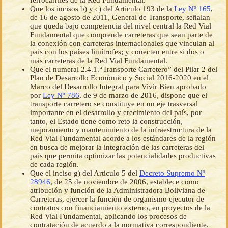
ferrocarriles de la Red Fundamental.
Que los incisos b) y c) del Artículo 193 de la
Ley Nº 165
,
de 16 de agosto de 2011, General de Transporte, señalan
que queda bajo competencia del nivel central la Red Vial
Fundamental que comprende carreteras que sean parte de
la conexión con carreteras internacionales que vinculan al
país con los países limítrofes; y conecten entre sí dos o
más carreteras de la Red Vial Fundamental.
Que el numeral 2.4.1.“Transporte Carretero” del Pilar 2 del
Plan de Desarrollo Económico y Social 2016-2020 en el
Marco del Desarrollo Integral para Vivir Bien aprobado
por
Ley Nº 786
, de 9 de marzo de 2016, dispone que el
transporte carretero se constituye en un eje trasversal
importante en el desarrollo y crecimiento del país, por
tanto, el Estado tiene como reto la construcción,
mejoramiento y mantenimiento de la infraestructura de la
Red Vial Fundamental acorde a los estándares de la región
en busca de mejorar la integración de las carreteras del
país que permita optimizar las potencialidades productivas
de cada región.
Que el inciso g) del Artículo 5 del
Decreto Supremo Nº
28946
, de 25 de noviembre de 2006, establece como
atribución y función de la Administradora Boliviana de
Carreteras, ejercer la función de organismo ejecutor de
contratos con financiamiento externo, en proyectos de la
Red Vial Fundamental, aplicando los procesos de
contratación de acuerdo a la normativa correspondiente.