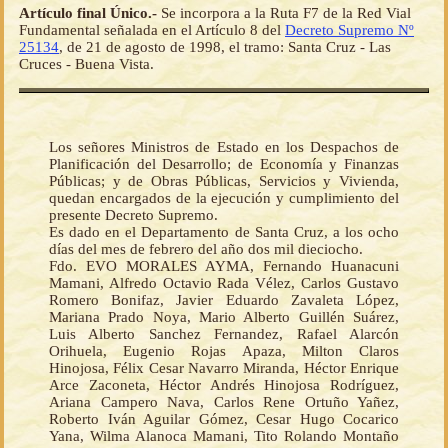
Artículo final Único.-
Se incorpora a la Ruta F7 de la Red Vial
Fundamental señalada en el Artículo 8 del
Decreto Supremo Nº
25134
, de 21 de agosto de 1998, el tramo: Santa Cruz - Las
Cruces - Buena Vista.
Los señores Ministros de Estado en los Despachos de
Planificación del Desarrollo; de Economía y Finanzas
Públicas; y de Obras Públicas, Servicios y Vivienda,
quedan encargados de la ejecución y cumplimiento del
presente Decreto Supremo.
Es dado en el Departamento de Santa Cruz, a los ocho
días del mes de febrero del año dos mil dieciocho.
Fdo. EVO MORALES AYMA, Fernando Huanacuni
Mamani, Alfredo Octavio Rada Vélez, Carlos Gustavo
Romero Bonifaz, Javier Eduardo Zavaleta López,
Mariana Prado Noya, Mario Alberto Guillén Suárez,
Luis Alberto Sanchez Fernandez, Rafael Alarcón
Orihuela, Eugenio Rojas Apaza, Milton Claros
Hinojosa, Félix Cesar Navarro Miranda, Héctor Enrique
Arce Zaconeta, Héctor Andrés Hinojosa Rodríguez,
Ariana Campero Nava, Carlos Rene Ortuño Yañez,
Roberto Iván Aguilar Gómez, Cesar Hugo Cocarico
Yana, Wilma Alanoca Mamani, Tito Rolando Montaño