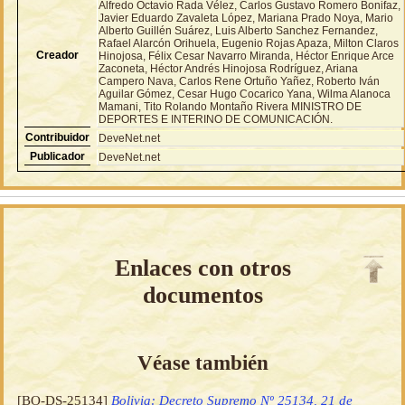
Alfredo Octavio Rada Vélez, Carlos Gustavo Romero Bonifaz,
Javier Eduardo Zavaleta López, Mariana Prado Noya, Mario
Alberto Guillén Suárez, Luis Alberto Sanchez Fernandez,
Rafael Alarcón Orihuela, Eugenio Rojas Apaza, Milton Claros
Creador
Hinojosa, Félix Cesar Navarro Miranda, Héctor Enrique Arce
Zaconeta, Héctor Andrés Hinojosa Rodríguez, Ariana
Campero Nava, Carlos Rene Ortuño Yañez, Roberto Iván
Aguilar Gómez, Cesar Hugo Cocarico Yana, Wilma Alanoca
Mamani, Tito Rolando Montaño Rivera MINISTRO DE
DEPORTES E INTERINO DE COMUNICACIÓN.
Contribuidor
DeveNet.net
Publicador
DeveNet.net
Enlaces con otros
documentos
Véase también
[BO-DS-25134]
Bolivia: Decreto Supremo Nº 25134, 21 de