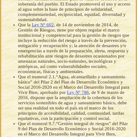
soberanía del pueblo. El Estado promoverá el uso y acceso
al agua sobre la base de principios de solidaridad,
complementariedad, reciprocidad, equidad, diversidad y
sustentabilidad.
Que la
Ley Nº 602
, de 14 de noviembre de 2014, de
Gestión de Riesgos, tiene por objeto regular el marco
institucional y competencial para la gestión de riesgos que
incluye la reducción del riesgo a través de la prevención,
mitigación y recuperación y; la atención de desastres y/o
emergencias a través de la preparación, alerta, respuesta y
rehabilitación ante riesgos de desastres ocasionados por
amenazas naturales, socio-naturales, tecnológicas y
antrópicas, así como vulnerabilidades sociales,
económicas, físicas y ambientales.
Que el numeral 2.1.“Agua, alcantarillado y saneamiento
básico” del Pilar 2 del Plan de Desarrollo Económico y
Social 2016-2020 en el Marco del Desarrollo Integral para
Vivir Bien, aprobado por
Ley Nº 786
, de 9 de marzo de
2016, dispone que la ampliación de la cobertura de los
servicios sostenibles de agua y saneamiento básico, debe
ser una realidad en todo el país en el marco de los
principios de accesibilidad, calidad, continuidad, tarifas
equitativas, con la participación y control social.
Que el numeral 9.7.“Gestión integral de riesgos” del Pilar
9 del Plan de Desarrollo Económico y Social 2016-2020
en el Marco del Desarrollo Integral para Vivir Bien,