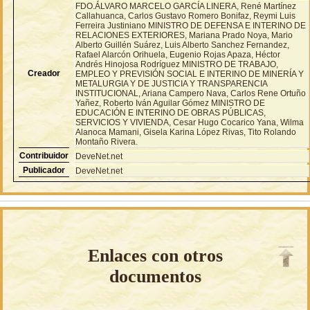
FDO.ÁLVARO MARCELO GARCÍA LINERA, René Martínez
Callahuanca, Carlos Gustavo Romero Bonifaz, Reymi Luis
Ferreira Justiniano MINISTRO DE DEFENSA E INTERINO DE
RELACIONES EXTERIORES, Mariana Prado Noya, Mario
Alberto Guillén Suárez, Luis Alberto Sanchez Fernandez,
Rafael Alarcón Orihuela, Eugenio Rojas Apaza, Héctor
Andrés Hinojosa Rodríguez MINISTRO DE TRABAJO,
Creador
EMPLEO Y PREVISIÓN SOCIAL E INTERINO DE MINERÍA Y
METALURGIA Y DE JUSTICIA Y TRANSPARENCIA
INSTITUCIONAL, Ariana Campero Nava, Carlos Rene Ortuño
Yañez, Roberto Iván Aguilar Gómez MINISTRO DE
EDUCACIÓN E INTERINO DE OBRAS PÚBLICAS,
SERVICIOS Y VIVIENDA, Cesar Hugo Cocarico Yana, Wilma
Alanoca Mamani, Gisela Karina López Rivas, Tito Rolando
Montaño Rivera.
Contribuidor
DeveNet.net
Publicador
DeveNet.net
Enlaces con otros
documentos