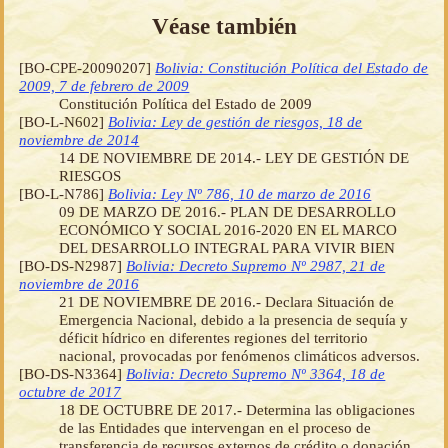
Véase también
[BO-CPE-20090207]
Bolivia: Constitución Política del Estado de
2009, 7 de febrero de 2009
Constitución Política del Estado de 2009
[BO-L-N602]
Bolivia: Ley de gestión de riesgos, 18 de
noviembre de 2014
14 DE NOVIEMBRE DE 2014.- LEY DE GESTIÓN DE
RIESGOS
[BO-L-N786]
Bolivia: Ley Nº 786, 10 de marzo de 2016
09 DE MARZO DE 2016.- PLAN DE DESARROLLO
ECONÓMICO Y SOCIAL 2016-2020 EN EL MARCO
DEL DESARROLLO INTEGRAL PARA VIVIR BIEN
[BO-DS-N2987]
Bolivia: Decreto Supremo Nº 2987, 21 de
noviembre de 2016
21 DE NOVIEMBRE DE 2016.- Declara Situación de
Emergencia Nacional, debido a la presencia de sequía y
déficit hídrico en diferentes regiones del territorio
nacional, provocadas por fenómenos climáticos adversos.
[BO-DS-N3364]
Bolivia: Decreto Supremo Nº 3364, 18 de
octubre de 2017
18 DE OCTUBRE DE 2017.- Determina las obligaciones
de las Entidades que intervengan en el proceso de
transferencia de recursos externos de crédito o donación