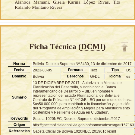
Alanoca Mamani, Gisela Karina López Rivas, Tito
Rolando Montaño Rivera.
Ficha Técnica (
DCMI
)
Norma
Bolivia: Decreto Supremo Nº 3430, 13 de diciembre de 2017
Fecha
Formato
Tipo
2023-03-05
Text
DS
Dominio
Derechos
Idioma
Bolivia
GFDL
es
13 DE DICIEMBRE DE 2017.- Autoriza a la Ministra de
Planificación del Desarrollo, suscribir con el Banco
Interamericano de Desarrollo – BID, en nombre y
representación del Estado Plurinacional de Bolivia, el
Sumario
Contrato de Préstamo N° 4413/BL-BO por un monto de hasta
$us50.000.000, para contribuir a la financiación y ejecución
del “Programa de Ampliación y Mejora para Abastecimiento
Sostenible y Resiliente de Agua en Ciudades”.
Keywords
Gaceta 1020NEC, Decreto Supremo, diciembre/2017
Origen
http://gacetaoficialdebolivia.gob.bo/normas/descargar/157163
Referencias
Gaceta Oficial de Bolivia 1020NEC, 201901c.lexml