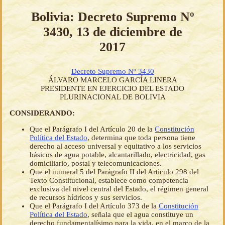
Bolivia: Decreto Supremo Nº
3430, 13 de diciembre de
2017
Decreto Supremo Nº 3430
ÁLVARO MARCELO GARCÍA LINERA
PRESIDENTE EN EJERCICIO DEL ESTADO
PLURINACIONAL DE BOLIVIA
CONSIDERANDO:
Que el Parágrafo I del Artículo 20 de la
Constitución
Política del Estado
, determina que toda persona tiene
derecho al acceso universal y equitativo a los servicios
básicos de agua potable, alcantarillado, electricidad, gas
domiciliario, postal y telecomunicaciones.
Que el numeral 5 del Parágrafo II del Artículo 298 del
Texto Constitucional, establece como competencia
exclusiva del nivel central del Estado, el régimen general
de recursos hídricos y sus servicios.
Que el Parágrafo I del Artículo 373 de la
Constitución
Política del Estado
, señala que el agua constituye un
derecho fundamentalísimo para la vida, en el marco de la