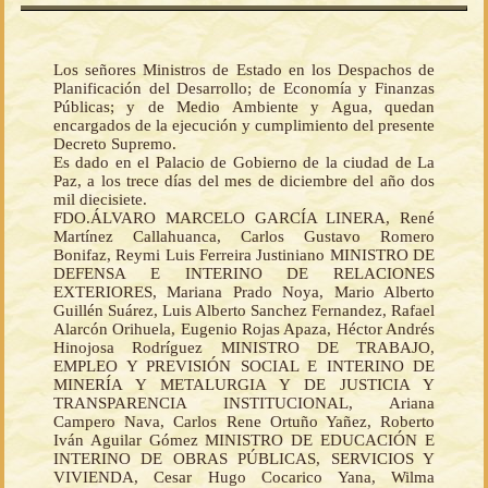
Los señores Ministros de Estado en los Despachos de
Planificación del Desarrollo; de Economía y Finanzas
Públicas; y de Medio Ambiente y Agua, quedan
encargados de la ejecución y cumplimiento del presente
Decreto Supremo.
Es dado en el Palacio de Gobierno de la ciudad de La
Paz, a los trece días del mes de diciembre del año dos
mil diecisiete.
FDO.ÁLVARO MARCELO GARCÍA LINERA, René
Martínez Callahuanca, Carlos Gustavo Romero
Bonifaz, Reymi Luis Ferreira Justiniano MINISTRO DE
DEFENSA E INTERINO DE RELACIONES
EXTERIORES, Mariana Prado Noya, Mario Alberto
Guillén Suárez, Luis Alberto Sanchez Fernandez, Rafael
Alarcón Orihuela, Eugenio Rojas Apaza, Héctor Andrés
Hinojosa Rodríguez MINISTRO DE TRABAJO,
EMPLEO Y PREVISIÓN SOCIAL E INTERINO DE
MINERÍA Y METALURGIA Y DE JUSTICIA Y
TRANSPARENCIA INSTITUCIONAL, Ariana
Campero Nava, Carlos Rene Ortuño Yañez, Roberto
Iván Aguilar Gómez MINISTRO DE EDUCACIÓN E
INTERINO DE OBRAS PÚBLICAS, SERVICIOS Y
VIVIENDA, Cesar Hugo Cocarico Yana, Wilma