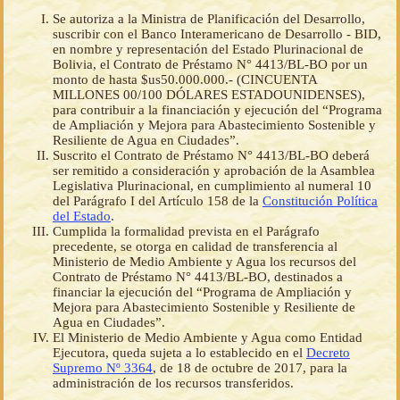
Se autoriza a la Ministra de Planificación del Desarrollo,
suscribir con el Banco Interamericano de Desarrollo - BID,
en nombre y representación del Estado Plurinacional de
Bolivia, el Contrato de Préstamo N° 4413/BL-BO por un
monto de hasta $us50.000.000.- (CINCUENTA
MILLONES 00/100 DÓLARES ESTADOUNIDENSES),
para contribuir a la financiación y ejecución del “Programa
de Ampliación y Mejora para Abastecimiento Sostenible y
Resiliente de Agua en Ciudades”.
Suscrito el Contrato de Préstamo N° 4413/BL-BO deberá
ser remitido a consideración y aprobación de la Asamblea
Legislativa Plurinacional, en cumplimiento al numeral 10
del Parágrafo I del Artículo 158 de la
Constitución Política
del Estado
.
Cumplida la formalidad prevista en el Parágrafo
precedente, se otorga en calidad de transferencia al
Ministerio de Medio Ambiente y Agua los recursos del
Contrato de Préstamo N° 4413/BL-BO, destinados a
financiar la ejecución del “Programa de Ampliación y
Mejora para Abastecimiento Sostenible y Resiliente de
Agua en Ciudades”.
El Ministerio de Medio Ambiente y Agua como Entidad
Ejecutora, queda sujeta a lo establecido en el
Decreto
Supremo Nº 3364
, de 18 de octubre de 2017, para la
administración de los recursos transferidos.