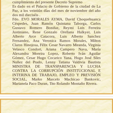
cumplimiento del presente Decreto Supremo
Es dado en el Palacio de Gobierno de la ciudad de La
Paz, a los veintiún días del mes de noviembre del año
dos mil dieciséis .
Fdo. EVO MORALES AYMA, David Choquehuanca
Céspedes, Juan Ramón Quintana Taborga, Carlos
Gustavo Romero Bonifaz, Reymi Luis Ferreira
Justiniano, Rene Gonzalo Orellana Halkyer, Luis
Alberto Arce Catacora, Luis Alberto Sanchez
Fernandez, Ana Veronica Ramos Morales, Milton
Claros Hinojosa, Félix Cesar Navarro Miranda, Virginia
Velasco Condori, Ariana Campero Nava, María
Alexandra Moreira Lopez, Roberto Iván Aguilar
Gómez, Cesar Hugo Cocarico Yana, Hugo José Siles
Nuñez del Prado, Lenny Tatiana Valdivia Bautista
MINISTRA DE TRANSPARENCIA Y LUCHA
CONTRA LA CORRUPCIÓN INSTITUCIONAL E
INTERINA DE TRABAJO, EMPLEO Y PREVISIÓN
SOCIAL, Marko Marcelo Machicao Bankovic,
Marianela Paco Duran, Tito Rolando Montaño Rivera.