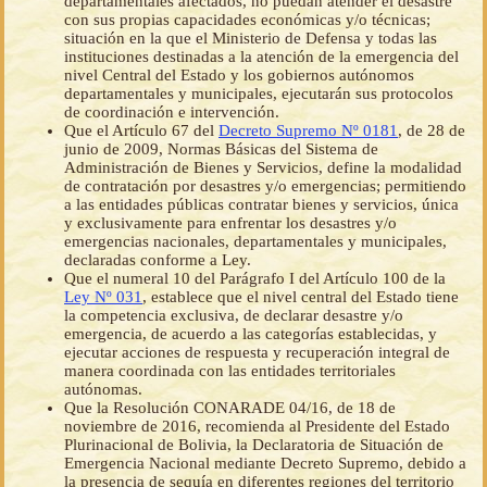
departamentales afectados, no puedan atender el desastre
con sus propias capacidades económicas y/o técnicas;
situación en la que el Ministerio de Defensa y todas las
instituciones destinadas a la atención de la emergencia del
nivel Central del Estado y los gobiernos autónomos
departamentales y municipales, ejecutarán sus protocolos
de coordinación e intervención.
Que el Artículo 67 del
Decreto Supremo Nº 0181
, de 28 de
junio de 2009, Normas Básicas del Sistema de
Administración de Bienes y Servicios, define la modalidad
de contratación por desastres y/o emergencias; permitiendo
a las entidades públicas contratar bienes y servicios, única
y exclusivamente para enfrentar los desastres y/o
emergencias nacionales, departamentales y municipales,
declaradas conforme a Ley.
Que el numeral 10 del Parágrafo I del Artículo 100 de la
Ley Nº 031
, establece que el nivel central del Estado tiene
la competencia exclusiva, de declarar desastre y/o
emergencia, de acuerdo a las categorías establecidas, y
ejecutar acciones de respuesta y recuperación integral de
manera coordinada con las entidades territoriales
autónomas.
Que la Resolución CONARADE 04/16, de 18 de
noviembre de 2016, recomienda al Presidente del Estado
Plurinacional de Bolivia, la Declaratoria de Situación de
Emergencia Nacional mediante Decreto Supremo, debido a
la presencia de sequía en diferentes regiones del territorio