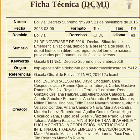
Ficha Técnica (
DCMI
)
Norma
Bolivia: Decreto Supremo Nº 2987, 21 de noviembre de 2016
Fecha
Formato
Tipo
2023-03-05
Text
DS
Dominio
Derechos
Idioma
Bolivia
GFDL
es
21 DE NOVIEMBRE DE 2016.- Declara Situación de
Emergencia Nacional, debido a la presencia de sequía y
Sumario
déficit hídrico en diferentes regiones del territorio nacional,
provocadas por fenómenos climáticos adversos.
Keywords
Gaceta 911NEC, Decreto Supremo, noviembre/2016
Origen
http://gacetaoficialdebolivia.gob.bo/normas/descargar/154121
Referencias
Gaceta Oficial de Bolivia 911NEC, 201612a.lexml
Fdo. EVO MORALES AYMA, David Choquehuanca
Céspedes, Juan Ramón Quintana Taborga, Carlos Gustavo
Romero Bonifaz, Reymi Luis Ferreira Justiniano, Rene
Gonzalo Orellana Halkyer, Luis Alberto Arce Catacora, Luis
Alberto Sanchez Fernandez, Ana Veronica Ramos Morales,
Milton Claros Hinojosa, Félix Cesar Navarro Miranda, Virginia
Velasco Condori, Ariana Campero Nava, María Alexandra
Creador
Moreira Lopez, Roberto Iván Aguilar Gómez, Cesar Hugo
Cocarico Yana, Hugo José Siles Nuñez del Prado, Lenny
Tatiana Valdivia Bautista MINISTRA DE TRANSPARENCIA Y
LUCHA CONTRA LA CORRUPCIÓN INSTITUCIONAL E
INTERINA DE TRABAJO, EMPLEO Y PREVISIÓN SOCIAL,
Marko Marcelo Machicao Bankovic, Marianela Paco Duran,
Tito Rolando Montaño Rivera.