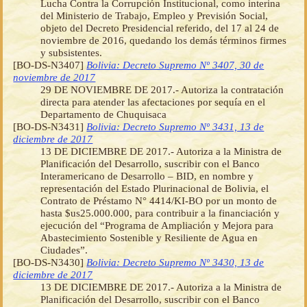
Lucha Contra la Corrupción Institucional, como interina
del Ministerio de Trabajo, Empleo y Previsión Social,
objeto del Decreto Presidencial referido, del 17 al 24 de
noviembre de 2016, quedando los demás términos firmes
y subsistentes.
[BO-DS-N3407]
Bolivia: Decreto Supremo Nº 3407, 30 de
noviembre de 2017
29 DE NOVIEMBRE DE 2017.- Autoriza la contratación
directa para atender las afectaciones por sequía en el
Departamento de Chuquisaca
[BO-DS-N3431]
Bolivia: Decreto Supremo Nº 3431, 13 de
diciembre de 2017
13 DE DICIEMBRE DE 2017.- Autoriza a la Ministra de
Planificación del Desarrollo, suscribir con el Banco
Interamericano de Desarrollo – BID, en nombre y
representación del Estado Plurinacional de Bolivia, el
Contrato de Préstamo N° 4414/KI-BO por un monto de
hasta $us25.000.000, para contribuir a la financiación y
ejecución del “Programa de Ampliación y Mejora para
Abastecimiento Sostenible y Resiliente de Agua en
Ciudades”.
[BO-DS-N3430]
Bolivia: Decreto Supremo Nº 3430, 13 de
diciembre de 2017
13 DE DICIEMBRE DE 2017.- Autoriza a la Ministra de
Planificación del Desarrollo, suscribir con el Banco