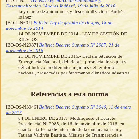
[BO-L-N31]
Bolivia: Ley marco de Autonomías y
Descentralización “Andrés Ibáñez”, 19 de julio de 2010
Ley marco de autonomías y descentralización “Andrés
Ibáñez”
[BO-L-N602]
Bolivia: Ley de gestión de riesgos, 18 de
noviembre de 2014
14 DE NOVIEMBRE DE 2014.- LEY DE GESTIÓN DE
RIESGOS
[BO-DS-N2987]
Bolivia: Decreto Supremo Nº 2987, 21 de
noviembre de 2016
21 DE NOVIEMBRE DE 2016.- Declara Situación de
Emergencia Nacional, debido a la presencia de sequía y
déficit hídrico en diferentes regiones del territorio
nacional, provocadas por fenómenos climáticos adversos.
Referencias a esta norma
[BO-DS-N3046]
Bolivia: Decreto Supremo Nº 3046, 11 de enero
de 2017
04 DE ENERO DE 2017.- Modifíquese el Decreto
Presidencial Nº 2985, de 16 de noviembre de 2016, en
cuanto a la fecha de interinato de la ciudadana Lenny
Tatiana Valdivia Bautista, Ministra de Transparencia y