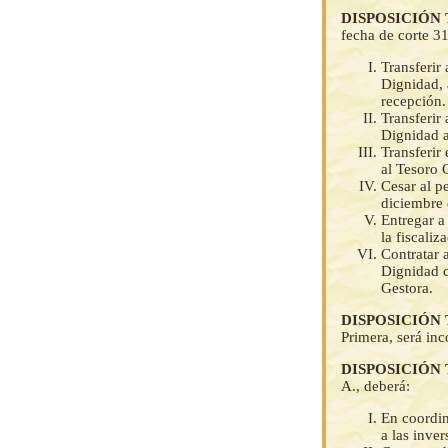
DISPOSICIÓN
fecha de corte 3
Transferir
Dignidad, 
recepción.
Transferir
Dignidad a
Transferir
al Tesoro 
Cesar al p
diciembre
Entregar a
la fiscali
Contratar 
Dignidad c
Gestora.
DISPOSICIÓN
Primera, será inc
DISPOSICIÓN
A., deberá:
En coordin
a las inve