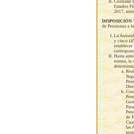
Contratar 
Estados Fi
2017, mism
DISPOSICIÓN
de Pensiones a la
La Autorid
y cinco (4
establecer
correspond
Hasta ante
norma, la 
determinad
Real
Segu
Pens
Dire
Cont
Pens
Gest
Para
Pens
de F
Cual
las 
prop