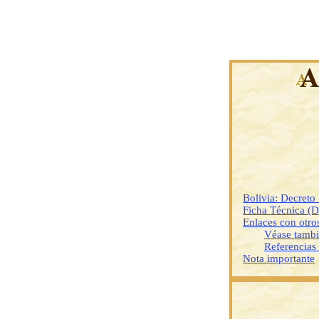
Bolivia: Decret
Ficha Técnica (
Enlaces con otr
Véase tamb
Referencias
Nota importante