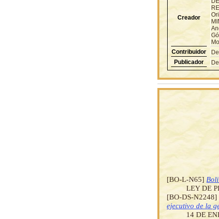
DE
RE
Or
Creador
MI
An
Gó
Mo
Contribuidor
De
Publicador
De
[BO-L-N65]
Bol
LEY DE 
[BO-DS-N2248
ejecutivo de la 
14 DE EN