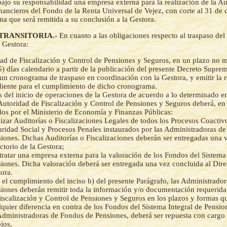
bajo su responsabilidad una empresa externa para la realización de la Aud
nancieros del Fondo de la Renta Universal de Vejez, con corte al 31 de 
a que será remitida a su conclusión a la Gestora.
 TRANSITORIA.-
En cuanto a las obligaciones respecto al traspaso del
 Gestora:
ad de Fiscalización y Control de Pensiones y Seguros, en un plazo no 
5) días calendario a partir de la publicación del presente Decreto Supre
 un cronograma de traspaso en coordinación con la Gestora, y emitir la 
iente para el cumplimiento de dicho cronograma.
s del inicio de operaciones de la Gestora de acuerdo a lo determinado en
Autoridad de Fiscalización y Control de Pensiones y Seguros deberá, en 
os por el Ministerio de Economía y Finanzas Públicas:
izar Auditorías o Fiscalizaciones Legales de todos los Procesos Coactiv
ridad Social y Procesos Penales instaurados por las Administradoras d
iones. Dichas Auditorías o Fiscalizaciones deberán ser entregadas una 
ctorio de la Gestora;
ratar una empresa externa para la valoración de los Fondos del Sistema 
iones. Dicha valoración deberá ser entregada una vez concluida al Direc
ora.
 el cumplimiento del inciso b) del presente Parágrafo, las Administrado
iones deberán remitir toda la información y/o documentación requerida
iscalización y Control de Pensiones y Seguros en los plazos y formas q
quier diferencia en contra de los Fondos del Sistema Integral de Pension
Administradoras de Fondos de Pensiones, deberá ser repuesta con cargo 
ios.