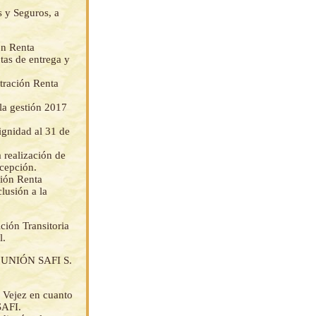
s y Seguros, a
ón Renta
tas de entrega y
stración Renta
la gestión 2017
ignidad al 31 de
a realización de
ecepción.
ción Renta
lusión a la
ción Transitoria
l.
n UNIÓN SAFI S.
 Vejez en cuanto
SAFI.