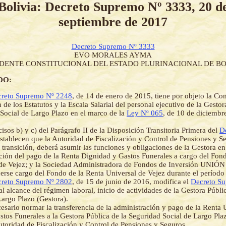
Bolivia: Decreto Supremo Nº 3333, 20 d
septiembre de 2017
Decreto Supremo Nº 3333
EVO MORALES AYMA
IDENTE CONSTITUCIONAL DEL ESTADO PLURINACIONAL DE BO
DO:
reto Supremo Nº 2248
, de 14 de enero de 2015, tiene por objeto la Con
 de los Estatutos y la Escala Salarial del personal ejecutivo de la Gestor
Social de Largo Plazo en el marco de la
Ley Nº 065
, de 10 de diciembr
cisos b) y c) del Parágrafo II de la Disposición Transitoria Primera del
D
establecen que la Autoridad de Fiscalización y Control de Pensiones y Se
 transición, deberá asumir las funciones y obligaciones de la Gestora en
ción del pago de la Renta Dignidad y Gastos Funerales a cargo del Fon
de Vejez; y la Sociedad Administradora de Fondos de Inversión UNIÓN
erse cargo del Fondo de la Renta Universal de Vejez durante el período 
reto Supremo Nº 2802
, de 15 de junio de 2016, modifica el
Decreto S
al alcance del régimen laboral, inicio de actividades de la Gestora Públ
Largo Plazo (Gestora).
esario normar la transferencia de la administración y pago de la Renta 
stos Funerales a la Gestora Pública de la Seguridad Social de Largo Pla
utoridad de Fiscalización y Control de Pensiones y Seguros.