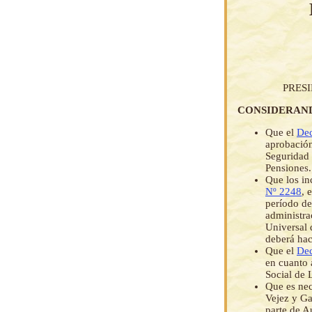
PRES
CONSIDERAN
Que el
Dec
aprobación
Seguridad 
Pensiones.
Que los in
Nº 2248
, 
período de
administra
Universal 
deberá hac
Que el
Dec
en cuanto 
Social de 
Que es nec
Vejez y Ga
parte de A