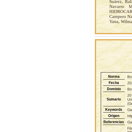
Suárez, Raf
Navarro
HIDROCARBU
Campero Nav
Yana, Wilma
Norma
Bo
Fecha
20
Dominio
Bol
20
Sumario
Un
(G
Keywords
Ga
Origen
ht
Referencias
Ga
Fd