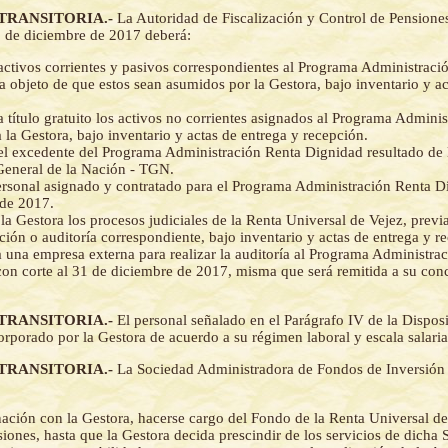
 TRANSITORIA.-
La Autoridad de Fiscalización y Control de Pensione
1 de diciembre de 2017 deberá:
 activos corrientes y pasivos correspondientes al Programa Administraci
a objeto de que estos sean asumidos por la Gestora, bajo inventario y ac
 a título gratuito los activos no corrientes asignados al Programa Admini
 la Gestora, bajo inventario y actas de entrega y recepción.
 el excedente del Programa Administración Renta Dignidad resultado de 
General de la Nación - TGN.
ersonal asignado y contratado para el Programa Administración Renta D
 de 2017.
 la Gestora los procesos judiciales de la Renta Universal de Vejez, previ
zación o auditoría correspondiente, bajo inventario y actas de entrega y r
a una empresa externa para realizar la auditoría al Programa Administra
on corte al 31 de diciembre de 2017, misma que será remitida a su conc
 TRANSITORIA.-
El personal señalado en el Parágrafo IV de la Disposi
orporado por la Gestora de acuerdo a su régimen laboral y escala salaria
 TRANSITORIA.-
La Sociedad Administradora de Fondos de Inversió
ación con la Gestora, hacerse cargo del Fondo de la Renta Universal de
rsiones, hasta que la Gestora decida prescindir de los servicios de dicha 