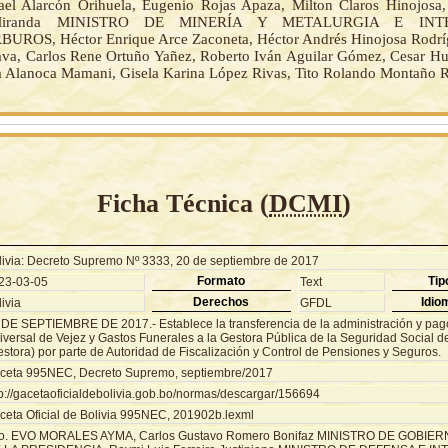
ael Alarcón Orihuela, Eugenio Rojas Apaza, Milton Claros Hinojosa,
 Miranda MINISTRO DE MINERÍA Y METALURGIA E INT
ROS, Héctor Enrique Arce Zaconeta, Héctor Andrés Hinojosa Rodríg
a, Carlos Rene Ortuño Yañez, Roberto Iván Aguilar Gómez, Cesar H
 Alanoca Mamani, Gisela Karina López Rivas, Tito Rolando Montaño R
Ficha Técnica (
DCMI
)
livia: Decreto Supremo Nº 3333, 20 de septiembre de 2017
Formato
Tip
23-03-05
Text
Derechos
Idio
ivia
GFDL
 DE SEPTIEMBRE DE 2017.- Establece la transferencia de la administración y pag
iversal de Vejez y Gastos Funerales a la Gestora Pública de la Seguridad Social d
estora) por parte de Autoridad de Fiscalización y Control de Pensiones y Seguros.
ceta 995NEC, Decreto Supremo, septiembre/2017
tp://gacetaoficialdebolivia.gob.bo/normas/descargar/156694
ceta Oficial de Bolivia 995NEC, 201902b.lexml
o. EVO MORALES AYMA, Carlos Gustavo Romero Bonifaz MINISTRO DE GOBIER