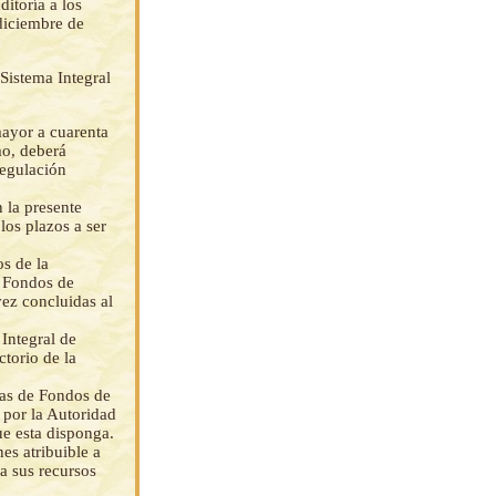
itoría a los
diciembre de
 Sistema Integral
mayor a cuarenta
mo, deberá
regulación
 la presente
los plazos a ser
os de la
e Fondos de
vez concluidas al
Integral de
torio de la
ras de Fondos de
 por la Autoridad
ue esta disponga.
es atribuible a
a sus recursos