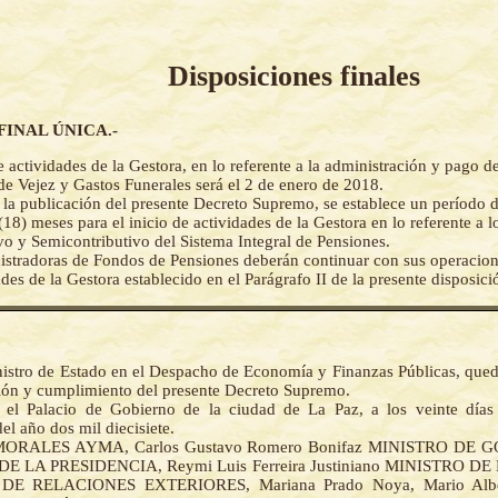
Disposiciones finales
FINAL ÚNICA.-
e actividades de la Gestora, en lo referente a la administración y pago d
de Vejez y Gastos Funerales será el 2 de enero de 2018.
e la publicación del presente Decreto Supremo, se establece un período 
(18) meses para el inicio de actividades de la Gestora en lo referente a
vo y Semicontributivo del Sistema Integral de Pensiones.
stradoras de Fondos de Pensiones deberán continuar con sus operacione
ades de la Gestora establecido en el Parágrafo II de la presente disposici
nistro de Estado en el Despacho de Economía y Finanzas Públicas, que
ción y cumplimiento del presente Decreto Supremo.
el Palacio de Gobierno de la ciudad de La Paz, a los veinte días
el año dos mil diecisiete.
MORALES AYMA, Carlos Gustavo Romero Bonifaz MINISTRO DE 
E LA PRESIDENCIA, Reymi Luis Ferreira Justiniano MINISTRO D
DE RELACIONES EXTERIORES, Mariana Prado Noya, Mario Alber