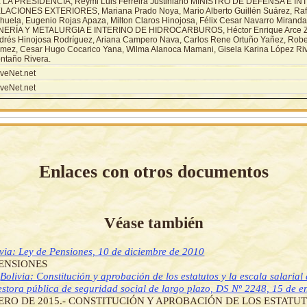
 LA PRESIDENCIA, Reymi Luis Ferreira Justiniano MINISTRO DE DEFENSA E I
LACIONES EXTERIORES, Mariana Prado Noya, Mario Alberto Guillén Suárez, Raf
ihuela, Eugenio Rojas Apaza, Milton Claros Hinojosa, Félix Cesar Navarro Miran
NERÍA Y METALURGIA E INTERINO DE HIDROCARBUROS, Héctor Enrique Arce Za
drés Hinojosa Rodríguez, Ariana Campero Nava, Carlos Rene Ortuño Yañez, Rober
mez, Cesar Hugo Cocarico Yana, Wilma Alanoca Mamani, Gisela Karina López Riv
ntaño Rivera.
veNet.net
veNet.net
Enlaces con otros documentos
Véase también
ivia: Ley de Pensiones, 10 de diciembre de 2010
PENSIONES
]
Bolivia: Constitución y aprobación de los estatutos y la escala salarial
gestora pública de seguridad social de largo plazo, DS Nº 2248, 15 de 
ERO DE 2015.- CONSTITUCIÓN Y APROBACIÓN DE LOS ESTATUT