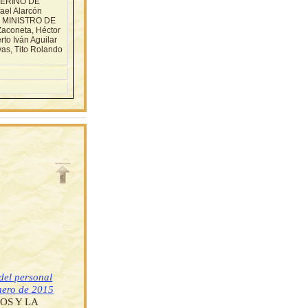
NTERINO DE
ael Alarcón
da MINISTRO DE
coneta, Héctor
to Iván Aguilar
as, Tito Rolando
 del personal
enero de 2015
OS Y LA