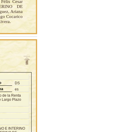
 Félix Cesar
ERINO DE
uez, Ariana
ugo Cocarico
ivera.
o
DS
ma
es
o de la Renta
e Largo Plazo
NO E INTERINO