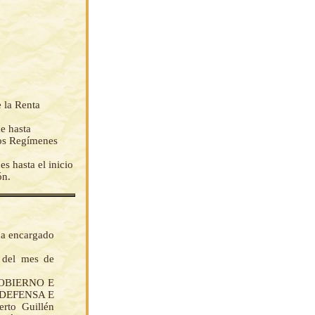
e la Renta
de hasta
 los Regímenes
s hasta el inicio
ón.
da encargado
 del mes de
GOBIERNO E
E DEFENSA E
to Guillén