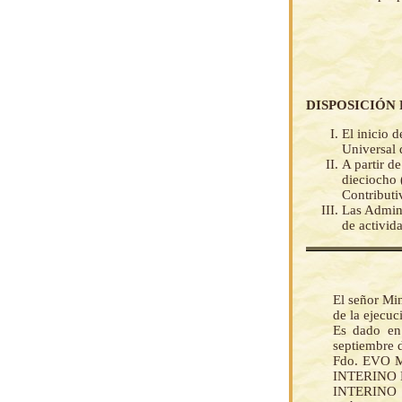
DISPOSICIÓN 
El inicio d
Universal 
A partir d
dieciocho 
Contributi
Las Admini
de activid
El señor Mi
de la ejecu
Es dado en 
septiembre d
Fdo. EVO 
INTERINO D
INTERINO 