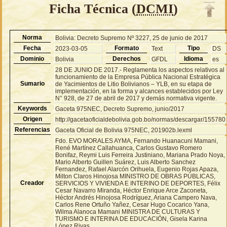
Ficha Técnica (
DCMI
)
Norma
Bolivia: Decreto Supremo Nº 3227, 25 de junio de 2017
Fecha
Formato
Tipo
2023-03-05
Text
DS
Dominio
Derechos
Idioma
Bolivia
GFDL
es
28 DE JUNIO DE 2017.- Reglamenta los aspectos relativos al
funcionamiento de la Empresa Pública Nacional Estratégica
Sumario
de Yacimientos de Litio Bolivianos – YLB, en su etapa de
implementación, en la forma y alcances establecidos por Ley
N° 928, de 27 de abril de 2017 y demás normativa vigente.
Keywords
Gaceta 975NEC, Decreto Supremo, junio/2017
Origen
http://gacetaoficialdebolivia.gob.bo/normas/descargar/155780
Referencias
Gaceta Oficial de Bolivia 975NEC, 201902b.lexml
Fdo. EVO MORALES AYMA, Fernando Huanacuni Mamani,
René Martínez Callahuanca, Carlos Gustavo Romero
Bonifaz, Reymi Luis Ferreira Justiniano, Mariana Prado Noya,
Mario Alberto Guillen Suárez, Luis Alberto Sanchez
Fernandez, Rafael Alarcón Orihuela, Eugenio Rojas Apaza,
Milton Claros Hinojosa MINISTRO DE OBRAS PÚBLICAS,
Creador
SERVICIOS Y VIVIENDA E INTERINO DE DEPORTES, Félix
Cesar Navarro Miranda, Héctor Enrique Arce Zaconeta,
Héctor Andrés Hinojosa Rodríguez, Ariana Campero Nava,
Carlos Rene Ortuño Yañez, Cesar Hugo Cocarico Yana,
Wilma Alanoca Mamani MINISTRA DE CULTURAS Y
TURISMO E INTERINA DE EDUCACIÓN, Gisela Karina
López Rivas.