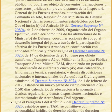
que el Patrimonio de las Fuerzas Armadas es de orden
público, no podrá ser objeto de convenios, transacciones u
otros actos jurídicos sin previo dictamen de la Inspectoría
General de las Fuerzas Armadas, autorización del
Comando en Jefe, Resolución del Ministerio de Defensa
Nacional y demás procedimientos establecidos por Ley.
Que el inciso h) del Artículo 39 del
Decreto Supremo Nº
29894
, de 7 de febrero de 2009, Organización del Órgano
Ejecutivo, establece como una de las atribuciones de la
Ministra(o) de Defensa, coordinar acciones de apoyo al
desarrollo integral del país, a través de la participación
efectiva de las Fuerzas Armadas en coordinación con
entidades públicas y privadas.Que el
Decreto Supremo Nº
3025
, de 14 de diciembre de 2016, tiene por objeto
transformar Transporte Aéreo Militar en la Empresa Pública
Transporte Aéreo Militar - TAM, disponiendo un periodo
de adecuación de cuarenta y cinco (45) días calendario, a
la normativa técnica, regulatoria, y demás disposiciones
nacionales e internacionales de Aeronáutica Civil vigentes;
asimismo, el
Decreto Supremo Nº 3074
, de 1 de febrero de
2017, establece un nuevo plazo de ciento cincuenta días
(150) días calendario, de adecuación a la normativa
técnica, regulatoria, y demás disposiciones nacionales e
internacionales de Aeronáutica Civil vigente.
Que el Parágrafo I del Artículo 2 del
Decreto Supremo Nº
3025
, establece que el TAM, se constituye con
personalidad jurídica de derecho público; de duración