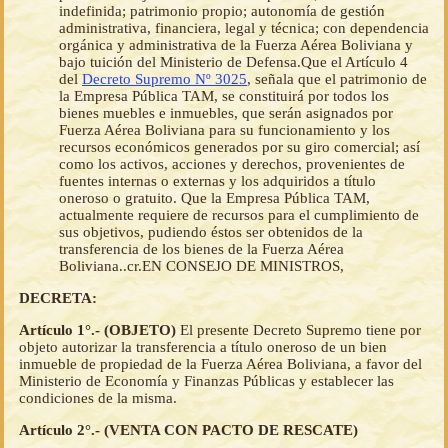
indefinida; patrimonio propio; autonomía de gestión
administrativa, financiera, legal y técnica; con dependencia
orgánica y administrativa de la Fuerza Aérea Boliviana y
bajo tuición del Ministerio de Defensa.Que el Artículo 4
del
Decreto Supremo Nº 3025
, señala que el patrimonio de
la Empresa Pública TAM, se constituirá por todos los
bienes muebles e inmuebles, que serán asignados por
Fuerza Aérea Boliviana para su funcionamiento y los
recursos económicos generados por su giro comercial; así
como los activos, acciones y derechos, provenientes de
fuentes internas o externas y los adquiridos a título
oneroso o gratuito. Que la Empresa Pública TAM,
actualmente requiere de recursos para el cumplimiento de
sus objetivos, pudiendo éstos ser obtenidos de la
transferencia de los bienes de la Fuerza Aérea
Boliviana..cr.EN CONSEJO DE MINISTROS,
DECRETA:
Artículo 1°.- (OBJETO)
El presente Decreto Supremo tiene por
objeto autorizar la transferencia a título oneroso de un bien
inmueble de propiedad de la Fuerza Aérea Boliviana, a favor del
Ministerio de Economía y Finanzas Públicas y establecer las
condiciones de la misma.
Artículo 2°.- (VENTA CON PACTO DE RESCATE)