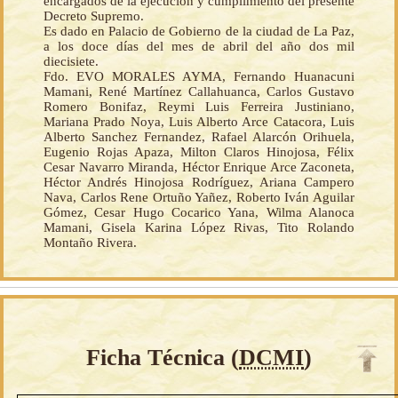
encargados de la ejecución y cumplimiento del presente
Decreto Supremo.
Es dado en Palacio de Gobierno de la ciudad de La Paz,
a los doce días del mes de abril del año dos mil
diecisiete.
Fdo. EVO MORALES AYMA, Fernando Huanacuni
Mamani, René Martínez Callahuanca, Carlos Gustavo
Romero Bonifaz, Reymi Luis Ferreira Justiniano,
Mariana Prado Noya, Luis Alberto Arce Catacora, Luis
Alberto Sanchez Fernandez, Rafael Alarcón Orihuela,
Eugenio Rojas Apaza, Milton Claros Hinojosa, Félix
Cesar Navarro Miranda, Héctor Enrique Arce Zaconeta,
Héctor Andrés Hinojosa Rodríguez, Ariana Campero
Nava, Carlos Rene Ortuño Yañez, Roberto Iván Aguilar
Gómez, Cesar Hugo Cocarico Yana, Wilma Alanoca
Mamani, Gisela Karina López Rivas, Tito Rolando
Montaño Rivera.
Ficha Técnica (
DCMI
)