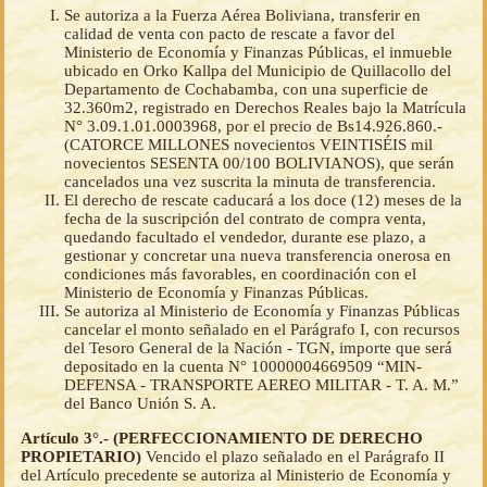
Se autoriza a la Fuerza Aérea Boliviana, transferir en
calidad de venta con pacto de rescate a favor del
Ministerio de Economía y Finanzas Públicas, el inmueble
ubicado en Orko Kallpa del Municipio de Quillacollo del
Departamento de Cochabamba, con una superficie de
32.360m2, registrado en Derechos Reales bajo la Matrícula
N° 3.09.1.01.0003968, por el precio de Bs14.926.860.-
(CATORCE MILLONES novecientos VEINTISÉIS mil
novecientos SESENTA 00/100 BOLIVIANOS), que serán
cancelados una vez suscrita la minuta de transferencia.
El derecho de rescate caducará a los doce (12) meses de la
fecha de la suscripción del contrato de compra venta,
quedando facultado el vendedor, durante ese plazo, a
gestionar y concretar una nueva transferencia onerosa en
condiciones más favorables, en coordinación con el
Ministerio de Economía y Finanzas Públicas.
Se autoriza al Ministerio de Economía y Finanzas Públicas
cancelar el monto señalado en el Parágrafo I, con recursos
del Tesoro General de la Nación - TGN, importe que será
depositado en la cuenta N° 10000004669509 “MIN-
DEFENSA - TRANSPORTE AEREO MILITAR - T. A. M.”
del Banco Unión S. A.
Artículo 3°.- (PERFECCIONAMIENTO DE DERECHO
PROPIETARIO)
Vencido el plazo señalado en el Parágrafo II
del Artículo precedente se autoriza al Ministerio de Economía y