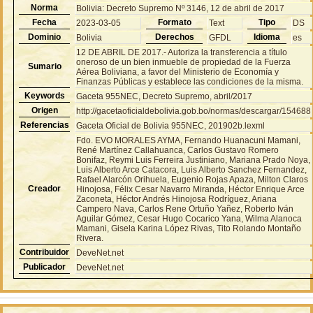
Norma
Bolivia: Decreto Supremo Nº 3146, 12 de abril de 2017
Fecha
Formato
Tipo
2023-03-05
Text
DS
Dominio
Derechos
Idioma
Bolivia
GFDL
es
12 DE ABRIL DE 2017.- Autoriza la transferencia a título
oneroso de un bien inmueble de propiedad de la Fuerza
Sumario
Aérea Boliviana, a favor del Ministerio de Economía y
Finanzas Públicas y establece las condiciones de la misma.
Keywords
Gaceta 955NEC, Decreto Supremo, abril/2017
Origen
http://gacetaoficialdebolivia.gob.bo/normas/descargar/154688
Referencias
Gaceta Oficial de Bolivia 955NEC, 201902b.lexml
Fdo. EVO MORALES AYMA, Fernando Huanacuni Mamani,
René Martínez Callahuanca, Carlos Gustavo Romero
Bonifaz, Reymi Luis Ferreira Justiniano, Mariana Prado Noya,
Luis Alberto Arce Catacora, Luis Alberto Sanchez Fernandez,
Rafael Alarcón Orihuela, Eugenio Rojas Apaza, Milton Claros
Creador
Hinojosa, Félix Cesar Navarro Miranda, Héctor Enrique Arce
Zaconeta, Héctor Andrés Hinojosa Rodríguez, Ariana
Campero Nava, Carlos Rene Ortuño Yañez, Roberto Iván
Aguilar Gómez, Cesar Hugo Cocarico Yana, Wilma Alanoca
Mamani, Gisela Karina López Rivas, Tito Rolando Montaño
Rivera.
Contribuidor
DeveNet.net
Publicador
DeveNet.net