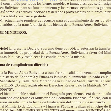
á constituido por todos los bienes muebles e inmuebles, que serán asig
ea Boliviana para su funcionamiento y los recursos económicos generad
 así como los activos, acciones y derechos provenientes de fuentes inter
dos a título oneroso o gratuito.
, actualmente requiere de recursos para el cumplimiento de sus objeti
obtenidos de la transferencia de los bienes de la Fuerza Aérea Boliviana.
DE MINISTROS,
bjeto)
El presente Decreto Supremo tiene por objeto autorizar la transfere
en inmueble de propiedad de la Fuerza Aérea Boliviana a favor del Mini
zas Públicas y establecer las condiciones de la misma.
enta de cumplimiento diferido)
a a la Fuerza Aérea Boliviana a transferir en calidad de venta de cumplim
Ministerio de Economía y Finanzas Públicas, el inmueble ubicado en la 
antisteban y Calle René Moreno de la ciudad de Santa Cruz de la Sierr
 de 11.564,85 m2, registrado en Derechos Reales bajo la Matricula N°
.0066757.
del bien inmueble señalado en el Parágrafo precedente, será determinado
ualizado que realice el Ministerio de Economía Finanzas Públicas, con l
arios en relación a la fecha de finalización del contrato de usufructo.
a al Ministerio de Economía y Finanzas Públicas realizar el anticipo de
A Y siete MILLONES SEISCIENTOS mil novecientos VEINTIDÓS 60