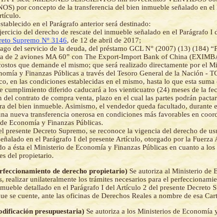
) por concepto de la transferencia del bien inmueble señalado en el P
rtículo.
stablecido en el Parágrafo anterior será destinado:
jercicio del derecho de rescate del inmueble señalado en el Parágrafo I d
reto Supremo Nº 3146
, de 12 de abril de 2017;
ago del servicio de la deuda, del préstamo GCL N° (2007) (13) (184) 
ta de 2 aviones MA 60” con The Export-Import Bank of China (EXIM
costos que demande el mismo; que será realizado directamente por el Mi
omía y Finanzas Públicas a través del Tesoro General de la Nación - T
o, en las condiciones establecidas en el mismo, hasta lo que esta suma 
e cumplimiento diferido caducará a los vienticuatro (24) meses de la fec
n del contrato de compra venta, plazo en el cual las partes podrán pacta
a del bien inmueble. Asimismo, el vendedor queda facultado, durante e
una nueva transferencia onerosa en condiciones más favorables en coor
 de Economía y Finanzas Públicas.
el presente Decreto Supremo, se reconoce la vigencia del derecho de usu
eñalado en el Parágrafo I del presente Artículo, otorgado por la Fuerza
do a ésta el Ministerio de Economía y Finanzas Públicas en cuanto a los
es del propietario.
erfeccionamiento de derecho propietario)
Se autoriza al Ministerio de
, realizar unilateralmente los trámites necesarios para el perfeccionami
nmueble detallado en el Parágrafo I del Artículo 2 del presente Decreto 
e se cuente, ante las oficinas de Derechos Reales a nombre de esa Cart
odificación presupuestaria)
Se autoriza a los Ministerios de Economía 