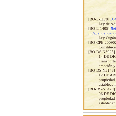
[BO-L-1178]
Bol
Ley de Ad
[BO-L-1405]
Bol
Independencia de
Ley Orgáni
[BO-CPE-20090
Constituci
[BO-DS-N3025
14 DE DIC
Transporte
creación y
[BO-DS-N3146
12 DE ABRI
propiedad 
establece 
[BO-DS-N3420
06 DE DICI
propiedad 
establecer