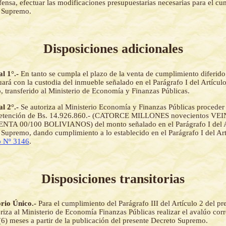
fensa, efectuar las modificaciones presupuestarias necesarias para el cu
o Supremo.
Disposiciones adicionales
al 1°.-
En tanto se cumpla el plazo de la venta de cumplimiento diferido
ará con la custodia del inmueble señalado en el Parágrafo I del Artículo
 transferido al Ministerio de Economía y Finanzas Públicas.
al 2°.-
Se autoriza al Ministerio Economía y Finanzas Públicas proceder 
 retención de Bs. 14.926.860.- (CATORCE MILLONES novecientos VEI
ENTA 00/100 BOLIVIANOS) del monto señalado en el Parágrafo I del Ar
 Supremo, dando cumplimiento a lo establecido en el Parágrafo I del Art
o Nº 3146
.
Disposiciones transitorias
orio Único.-
Para el cumplimiento del Parágrafo III del Artículo 2 del p
riza al Ministerio de Economía Finanzas Públicas realizar el avalúo cor
(6) meses a partir de la publicación del presente Decreto Supremo.