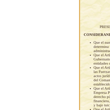
PRES
CONSIDERAN
Que el num
determina 
administra
Que el Art
Gubernamen
entidades 
Que el Art
las Fuerza
actos jurí
del Comand
establecid
Que el Art
Empresa Pú
derecho pú
financiera
y bajo tui
Que el Art