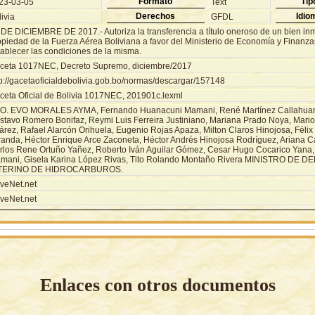
Formato
Tip
23-03-05
Text
Derechos
Idio
ivia
GFDL
 DE DICIEMBRE DE 2017.- Autoriza la transferencia a título oneroso de un bien in
opiedad de la Fuerza Aérea Boliviana a favor del Ministerio de Economía y Finanza
tablecer las condiciones de la misma.
ceta 1017NEC, Decreto Supremo, diciembre/2017
tp://gacetaoficialdebolivia.gob.bo/normas/descargar/157148
ceta Oficial de Bolivia 1017NEC, 201901c.lexml
O. EVO MORALES AYMA, Fernando Huanacuni Mamani, René Martínez Callahuan
stavo Romero Bonifaz, Reymi Luis Ferreira Justiniano, Mariana Prado Noya, Mario 
árez, Rafael Alarcón Orihuela, Eugenio Rojas Apaza, Milton Claros Hinojosa, Féli
randa, Héctor Enrique Arce Zaconeta, Héctor Andrés Hinojosa Rodríguez, Ariana 
rlos Rene Ortuño Yañez, Roberto Iván Aguilar Gómez, Cesar Hugo Cocarico Yana
mani, Gisela Karina López Rivas, Tito Rolando Montaño Rivera MINISTRO DE 
TERINO DE HIDROCARBUROS.
veNet.net
veNet.net
Enlaces con otros documentos