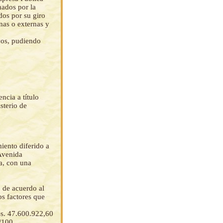
nados por la
os por su giro
nas o externas y
vos, pudiendo
ncia a título
sterio de
iento diferido a
Avenida
a, con una
 de acuerdo al
os factores que
 Bs. 47.600.922,60
/100