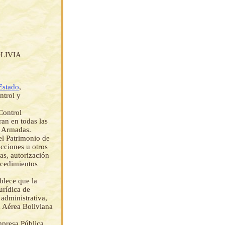
LIVIA
 Estado
,
ntrol y
Control
ran en todas las
s Armadas.
el Patrimonio de
cciones u otros
as, autorización
ocedimientos
blece que la
urídica de
administrativa,
a Aérea Boliviana
mpresa Pública