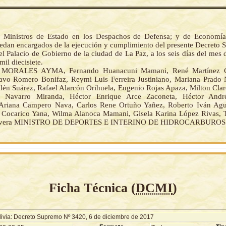
s Ministros de Estado en los Despachos de Defensa; y de Economía
uedan encargados de la ejecución y cumplimiento del presente Decreto 
l Palacio de Gobierno de la ciudad de La Paz, a los seis días del mes
mil diecisiete.
MORALES AYMA, Fernando Huanacuni Mamani, René Martínez Ca
avo Romero Bonifaz, Reymi Luis Ferreira Justiniano, Mariana Prado
llén Suárez, Rafael Alarcón Orihuela, Eugenio Rojas Apaza, Milton Clar
r Navarro Miranda, Héctor Enrique Arce Zaconeta, Héctor Andr
 Ariana Campero Nava, Carlos Rene Ortuño Yañez, Roberto Iván Agu
Cocarico Yana, Wilma Alanoca Mamani, Gisela Karina López Rivas, 
ivera MINISTRO DE DEPORTES E INTERINO DE HIDROCARBUROS
Ficha Técnica (
DCMI
)
livia: Decreto Supremo Nº 3420, 6 de diciembre de 2017