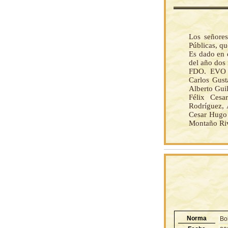
Los señore
Públicas, q
Es dado en e
del año dos 
FDO. EVO 
Carlos Gust
Alberto Gui
Félix Cesa
Rodríguez,
Cesar Hugo 
Montaño R
Norma
Bo