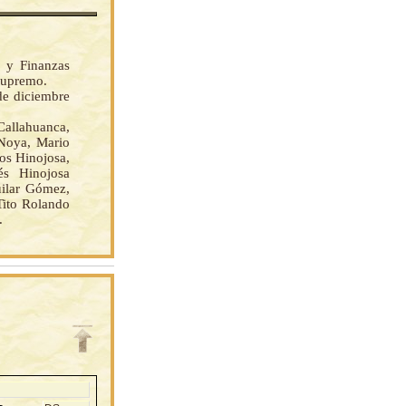
 y Finanzas
Supremo.
 de diciembre
llahuanca,
 Noya, Mario
os Hinojosa,
és Hinojosa
ilar Gómez,
Tito Rolando
.