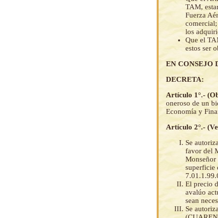
TAM, estar
Fuerza Aér
comercial;
los adquiri
Que el TAM
estos ser 
EN CONSEJO 
DECRETA:
Artículo 1°.- (O
oneroso de un bi
Economía y Finan
Artículo 2°.- (V
Se autoriz
favor del 
Monseñor S
superficie
7.01.1.99
El precio 
avalúo act
sean neces
Se autoriz
(CUARENT