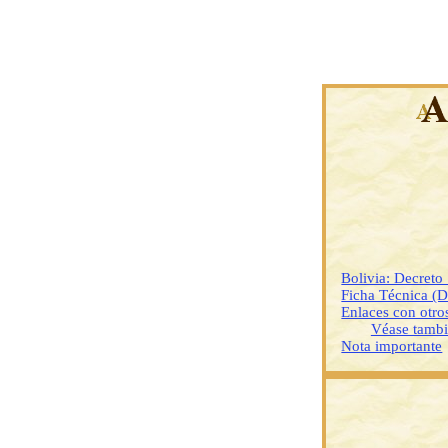
Bolivia: Decret
Ficha Técnica (
Enlaces con otr
Véase tamb
Nota importante