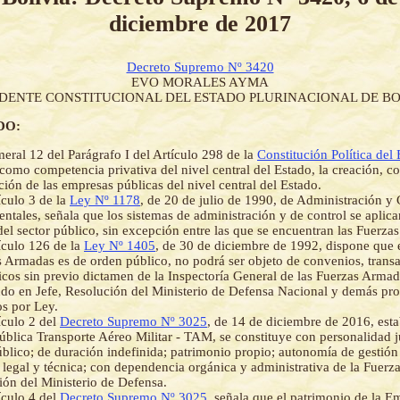
diciembre de 2017
Decreto Supremo Nº 3420
EVO MORALES AYMA
IDENTE CONSTITUCIONAL DEL ESTADO PLURINACIONAL DE BO
DO:
eral 12 del Parágrafo I del Artículo 298 de la
Constitución Política del
como competencia privativa del nivel central del Estado, la creación, co
ción de las empresas públicas del nivel central del Estado.
ículo 3 de la
Ley Nº 1178
, de 20 de julio de 1990, de Administración y 
tales, señala que los sistemas de administración y de control se aplica
del sector público, sin excepción entre las que se encuentran las Fuerza
ículo 126 de la
Ley Nº 1405
, de 30 de diciembre de 1992, dispone que 
s Armadas es de orden público, no podrá ser objeto de convenios, transa
dicos sin previo dictamen de la Inspectoría General de las Fuerzas Armad
o en Jefe, Resolución del Ministerio de Defensa Nacional y demás pr
os por Ley.
ículo 2 del
Decreto Supremo Nº 3025
, de 14 de diciembre de 2016, esta
blica Transporte Aéreo Militar - TAM, se constituye con personalidad j
blico; de duración indefinida; patrimonio propio; autonomía de gestión 
, legal y técnica; con dependencia orgánica y administrativa de la Fuerz
ción del Ministerio de Defensa.
ículo 4 del
Decreto Supremo Nº 3025
, señala que el patrimonio de la E