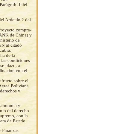
arágrafo I del
el Artículo 2 del
“Proyecto compra-
BANK de China) y
nisterio de
GN al citado
cubra.
ha de la
r las condiciones
se plazo, a
dinación con el
fructo sobre el
 Aérea Boliviana
 derechos y
 Economía y
ento del derecho
Supremo, con la
era de Estado.
y Finanzas