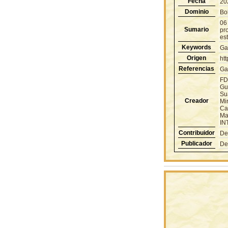
Fecha
20
Dominio
Bol
06
Sumario
pr
es
Keywords
Ga
Origen
ht
Referencias
Ga
FD
Gu
Su
Creador
Mi
Ca
Ma
IN
Contribuidor
De
Publicador
De