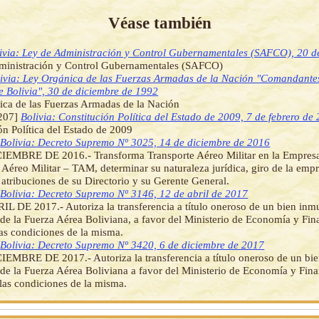
Véase también
ivia: Ley de Administración y Control Gubernamentales (SAFCO), 20 de
ministración y Control Gubernamentales (SAFCO)
ivia: Ley Orgánica de las Fuerzas Armadas de la Nación "Comandantes
 Bolivia", 30 de diciembre de 1992
ca de las Fuerzas Armadas de la Nación
207]
Bolivia: Constitución Política del Estado de 2009, 7 de febrero de
ón Política del Estado de 2009
]
Bolivia: Decreto Supremo Nº 3025, 14 de diciembre de 2016
IEMBRE DE 2016.- Transforma Transporte Aéreo Militar en la Empresa
 Aéreo Militar – TAM, determinar su naturaleza jurídica, giro de la empr
 atribuciones de su Directorio y su Gerente General.
]
Bolivia: Decreto Supremo Nº 3146, 12 de abril de 2017
L DE 2017.- Autoriza la transferencia a título oneroso de un bien inm
de la Fuerza Aérea Boliviana, a favor del Ministerio de Economía y Fin
las condiciones de la misma.
]
Bolivia: Decreto Supremo Nº 3420, 6 de diciembre de 2017
EMBRE DE 2017.- Autoriza la transferencia a título oneroso de un bi
de la Fuerza Aérea Boliviana a favor del Ministerio de Economía y Fina
 las condiciones de la misma.