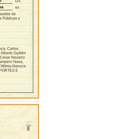
o
DS
ma
es
mueble de
s Públicas y
ca, Carlos
Alberto Guillén
x Cesar Navarro
Campero Nava,
, Wilma Alanoca
DEPORTES E