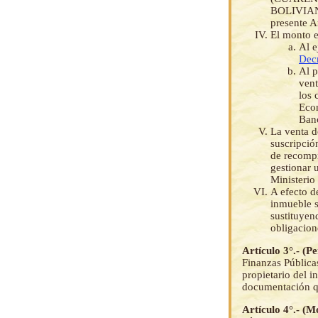
BOLIVIANOS
presente A
El monto e
Al e
Dec
Al p
ven
los 
Econ
Banc
La venta d
suscripció
de recompr
gestionar 
Ministerio
A efecto d
inmueble s
sustituyen
obligacion
Artículo 3°.- (P
Finanzas Públicas
propietario del i
documentación qu
Artículo 4°.- (M