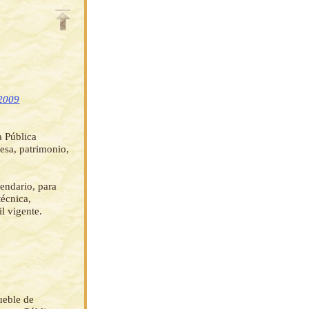
 2009
 Pública
esa, patrimonio,
endario, para
técnica,
l vigente.
ueble de