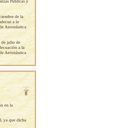
anzas Públicas y
ciembre de la
adecue a la
 de Aeronáutica
de julio de
decuación a la
 de Aeronáutica
ón en la
l, ya que dicha