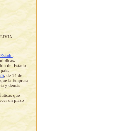
LIVIA
 Estado
,
públicas.
ción del Estado
 país.
25
, de 14 de
a que la Empresa
ria y demás
áuticas que
lecer un plazo