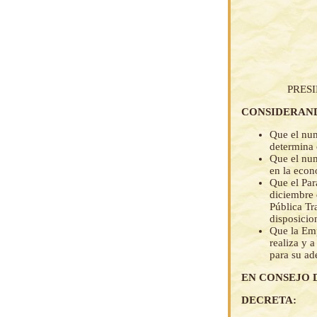
PRES
CONSIDERAN
Que el num
determina 
Que el num
en la econ
Que el Par
diciembre 
Pública Tr
disposicio
Que la Emp
realiza y 
para su ad
EN CONSEJO 
DECRETA: