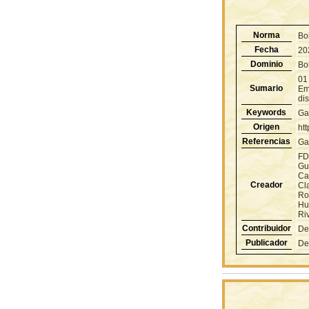
Norma
Bo
Fecha
20
Dominio
Bol
01
Sumario
Em
dis
Keywords
Ga
Origen
ht
Referencias
Ga
FD
Gu
Ca
Creador
Cl
Ro
Hu
Ri
Contribuidor
De
Publicador
De