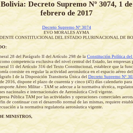
Bolivia: Decreto Supremo Nº 3074, 1 de
febrero de 2017
Decreto Supremo Nº 3074
EVO MORALES AYMA
IDENTE CONSTITUCIONAL DEL ESTADO PLURINACIONAL DE BO
DO:
eral 28 del Parágrafo II del Artículo 298 de la
Constitución Política del
como competencia exclusiva del nivel central del Estado, las empresas 
eral 11 del Artículo 316 del Texto Constitucional, establece que la fun
omía consiste en regular la actividad aeronáutica en el espacio aéreo del
ágrafo I de la Disposición Transitoria Única del
Decreto Supremo Nº 30
de 2016, dispone el plazo de cuarenta y cinco (45) días calendario par
ansporte Aéreo Militar - TAM se adecue a la normativa técnica, regulato
nes nacionales e internacionales de Aeronáutica Civil vigente.
resa Pública TAM por las actividades y operaciones comerciales aeron
a fin de continuar con el desarrollo normal de las mismas, requiere estab
ecuación a la normativa regulatoria aeronáutica vigente.
DE MINISTROS,