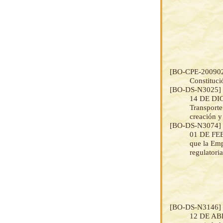
[BO-CPE-20090
Constituci
[BO-DS-N3025
14 DE DIC
Transporte
creación y
[BO-DS-N3074
01 DE FEBR
que la Emp
regulatori
[BO-DS-N3146
12 DE ABRI