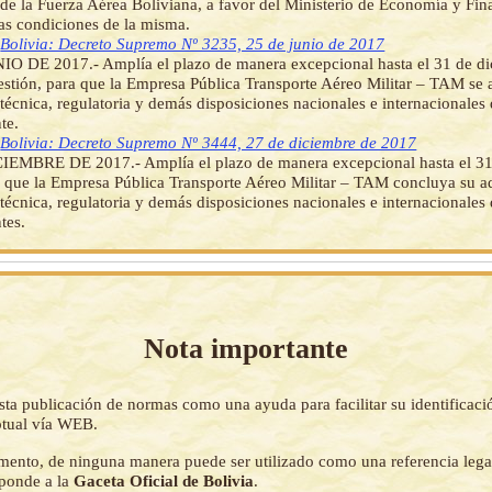
de la Fuerza Aérea Boliviana, a favor del Ministerio de Economía y Fin
las condiciones de la misma.
]
Bolivia: Decreto Supremo Nº 3235, 25 de junio de 2017
O DE 2017.- Amplía el plazo de manera excepcional hasta el 31 de di
estión, para que la Empresa Pública Transporte Aéreo Militar – TAM se 
técnica, regulatoria y demás disposiciones nacionales e internacionales
te.
]
Bolivia: Decreto Supremo Nº 3444, 27 de diciembre de 2017
IEMBRE DE 2017.- Amplía el plazo de manera excepcional hasta el 31 
 que la Empresa Pública Transporte Aéreo Militar – TAM concluya su a
técnica, regulatoria y demás disposiciones nacionales e internacionales
tes.
Nota importante
sta publicación de normas como una ayuda para facilitar su identificaci
tual vía WEB.
mento, de ninguna manera puede ser utilizado como una referencia lega
sponde a la
Gaceta Oficial de Bolivia
.