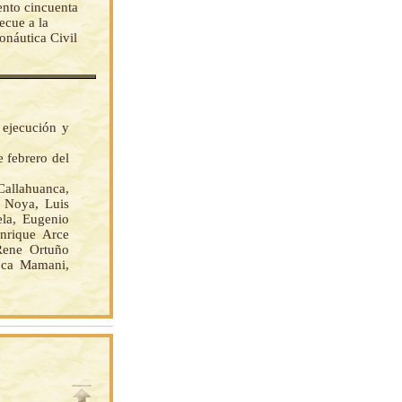
ento cincuenta
ecue a la
onáutica Civil
 ejecución y
e febrero del
llahuanca,
o Noya, Luis
ela, Eugenio
nrique Arce
Rene Ortuño
oca Mamani,