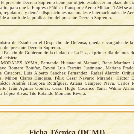
-
El presente Decreto Supremo tiene por objeto establecer un plazo de ci
dario, para que la Empresa Pública Transporte Aéreo Militar - TAM se ad
, regulatoria y demás disposiciones nacionales e internacionales de Aer
ble a partir de la publicación del presente Decreto Supremo.
nistro de Estado en el Despacho de Defensa, queda encargado de la
o del presente Decreto Supremo.
l Palacio de Gobierno de la ciudad de La Paz, al primer día del mes d
diecisiete.
MORALES AYMA, Fernando Huanacuni Mamani, René Martínez Ca
avo Romero Bonifaz, Reymi Luis Ferreira Justiniano, Mariana Prad
e Catacora, Luis Alberto Sanchez Fernandez, Rafael Alarcón Orihu
a, Milton Claros Hinojosa, Félix Cesar Navarro Miranda, Héctor E
Héctor Andrés Hinojosa Rodríguez, Ariana Campero Nava, Carlos 
erto Iván Aguilar Gómez, Cesar Hugo Cocarico Yana, Wilma Alan
na López Rivas, Tito Rolando Montaño Rivera.
Ficha Técnica (
DCMI
)