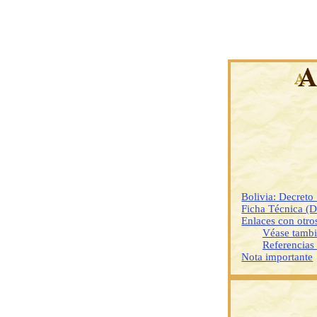
Bolivia: Decreto
Ficha Técnica (
Enlaces con otr
Véase tamb
Referencias
Nota importante