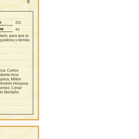
o
DS
ma
es
rio, para que la
gulatoria y demás
ca, Carlos
lberto Arce
paza, Milton
 Andrés Hinojosa
Gómez, Cesar
ndo Montaño