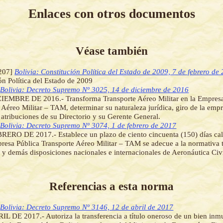
Enlaces con otros documentos
Véase también
207]
Bolivia: Constitución Política del Estado de 2009, 7 de febrero de
ón Política del Estado de 2009
]
Bolivia: Decreto Supremo Nº 3025, 14 de diciembre de 2016
IEMBRE DE 2016.- Transforma Transporte Aéreo Militar en la Empresa
 Aéreo Militar – TAM, determinar su naturaleza jurídica, giro de la empr
 atribuciones de su Directorio y su Gerente General.
]
Bolivia: Decreto Supremo Nº 3074, 1 de febrero de 2017
ERO DE 2017.- Establece un plazo de ciento cincuenta (150) días cal
resa Pública Transporte Aéreo Militar – TAM se adecue a la normativa 
a y demás disposiciones nacionales e internacionales de Aeronáutica Civi
Referencias a esta norma
]
Bolivia: Decreto Supremo Nº 3146, 12 de abril de 2017
L DE 2017.- Autoriza la transferencia a título oneroso de un bien inm