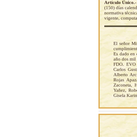
Artículo Único.
(150) días calen
normativa técnica
vigente, computa
El señor Mi
cumplimient
Es dado en e
año dos mil 
FDO. EVO 
Carlos Gust
Alberto Arc
Rojas Apaz
Zaconeta, 
Yañez, Rob
Gisela Kari