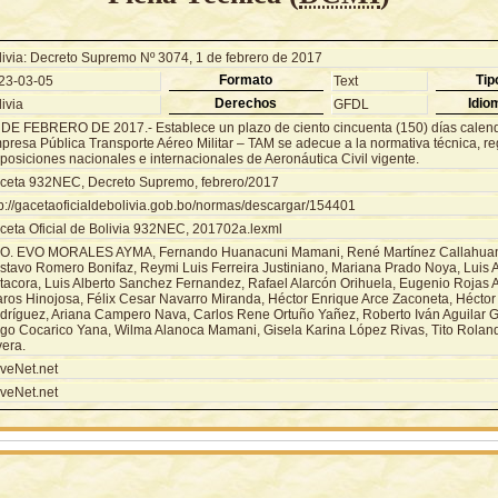
livia: Decreto Supremo Nº 3074, 1 de febrero de 2017
Formato
Tip
23-03-05
Text
Derechos
Idio
ivia
GFDL
 DE FEBRERO DE 2017.- Establece un plazo de ciento cincuenta (150) días calenda
presa Pública Transporte Aéreo Militar – TAM se adecue a la normativa técnica, re
posiciones nacionales e internacionales de Aeronáutica Civil vigente.
ceta 932NEC, Decreto Supremo, febrero/2017
tp://gacetaoficialdebolivia.gob.bo/normas/descargar/154401
ceta Oficial de Bolivia 932NEC, 201702a.lexml
O. EVO MORALES AYMA, Fernando Huanacuni Mamani, René Martínez Callahuan
stavo Romero Bonifaz, Reymi Luis Ferreira Justiniano, Mariana Prado Noya, Luis A
tacora, Luis Alberto Sanchez Fernandez, Rafael Alarcón Orihuela, Eugenio Rojas A
aros Hinojosa, Félix Cesar Navarro Miranda, Héctor Enrique Arce Zaconeta, Héctor
dríguez, Ariana Campero Nava, Carlos Rene Ortuño Yañez, Roberto Iván Aguilar 
go Cocarico Yana, Wilma Alanoca Mamani, Gisela Karina López Rivas, Tito Rola
vera.
veNet.net
veNet.net