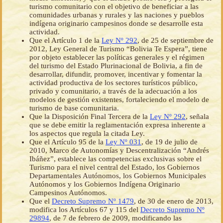
turismo comunitario con el objetivo de beneficiar a las
comunidades urbanas y rurales y las naciones y pueblos
indígena originario campesinos donde se desarrolle esta
actividad.
Que el Artículo 1 de la
Ley Nº 292
, de 25 de septiembre de
2012, Ley General de Turismo “Bolivia Te Espera”, tiene
por objeto establecer las políticas generales y el régimen
del turismo del Estado Plurinacional de Bolivia, a fin de
desarrollar, difundir, promover, incentivar y fomentar la
actividad productiva de los sectores turísticos público,
privado y comunitario, a través de la adecuación a los
modelos de gestión existentes, fortaleciendo el modelo de
turismo de base comunitaria.
Que la Disposición Final Tercera de la
Ley Nº 292
, señala
que se debe emitir la reglamentación expresa inherente a
los aspectos que regula la citada Ley.
Que el Artículo 95 de la
Ley Nº 031
, de 19 de julio de
2010, Marco de Autonomías y Descentralización “Andrés
Ibáñez”, establece las competencias exclusivas sobre el
Turismo para el nivel central del Estado, los Gobiernos
Departamentales Autónomos, los Gobiernos Municipales
Autónomos y los Gobiernos Indígena Originario
Campesinos Autónomos.
Que el
Decreto Supremo Nº 1479
, de 30 de enero de 2013,
modifica los Artículos 67 y 115 del
Decreto Supremo Nº
29894
, de 7 de febrero de 2009, modificando las