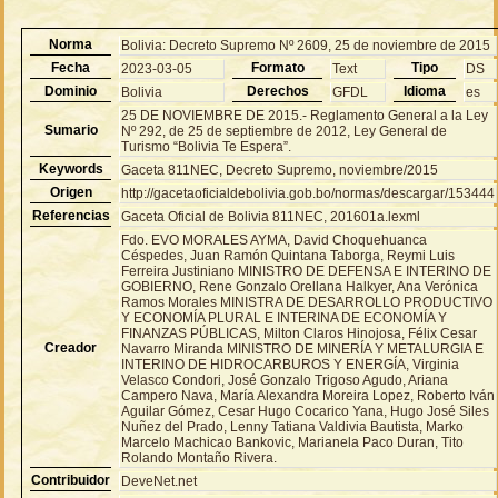
Norma
Bolivia: Decreto Supremo Nº 2609, 25 de noviembre de 2015
Fecha
Formato
Tipo
2023-03-05
Text
DS
Dominio
Derechos
Idioma
Bolivia
GFDL
es
25 DE NOVIEMBRE DE 2015.- Reglamento General a la Ley
Sumario
Nº 292, de 25 de septiembre de 2012, Ley General de
Turismo “Bolivia Te Espera”.
Keywords
Gaceta 811NEC, Decreto Supremo, noviembre/2015
Origen
http://gacetaoficialdebolivia.gob.bo/normas/descargar/153444
Referencias
Gaceta Oficial de Bolivia 811NEC, 201601a.lexml
Fdo. EVO MORALES AYMA, David Choquehuanca
Céspedes, Juan Ramón Quintana Taborga, Reymi Luis
Ferreira Justiniano MINISTRO DE DEFENSA E INTERINO DE
GOBIERNO, Rene Gonzalo Orellana Halkyer, Ana Verónica
Ramos Morales MINISTRA DE DESARROLLO PRODUCTIVO
Y ECONOMÍA PLURAL E INTERINA DE ECONOMÍA Y
FINANZAS PÚBLICAS, Milton Claros Hinojosa, Félix Cesar
Creador
Navarro Miranda MINISTRO DE MINERÍA Y METALURGIA E
INTERINO DE HIDROCARBUROS Y ENERGÍA, Virginia
Velasco Condori, José Gonzalo Trigoso Agudo, Ariana
Campero Nava, María Alexandra Moreira Lopez, Roberto Iván
Aguilar Gómez, Cesar Hugo Cocarico Yana, Hugo José Siles
Nuñez del Prado, Lenny Tatiana Valdivia Bautista, Marko
Marcelo Machicao Bankovic, Marianela Paco Duran, Tito
Rolando Montaño Rivera.
Contribuidor
DeveNet.net