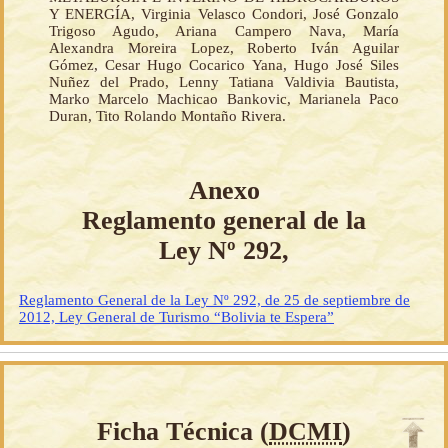
Y ENERGÍA, Virginia Velasco Condori, José Gonzalo
Trigoso Agudo, Ariana Campero Nava, María
Alexandra Moreira Lopez, Roberto Iván Aguilar
Gómez, Cesar Hugo Cocarico Yana, Hugo José Siles
Nuñez del Prado, Lenny Tatiana Valdivia Bautista,
Marko Marcelo Machicao Bankovic, Marianela Paco
Duran, Tito Rolando Montaño Rivera.
Anexo
Reglamento general de la
Ley Nº 292,
Reglamento General de la Ley Nº 292, de 25 de septiembre de
2012, Ley General de Turismo “Bolivia te Espera”
Ficha Técnica (
DCMI
)