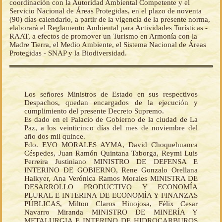
coordinación con la Autoridad Ambiental Competente y el
Servicio Nacional de Áreas Protegidas, en el plazo de noventa
(90) días calendario, a partir de la vigencia de la presente norma,
elaborará el Reglamento Ambiental para Actividades Turísticas -
RAAT, a efectos de promover un Turismo en Armonía con la
Madre Tierra, el Medio Ambiente, el Sistema Nacional de Áreas
Protegidas - SNAP y la Biodiversidad.
Los señores Ministros de Estado en sus respectivos
Despachos, quedan encargados de la ejecución y
cumplimiento del presente Decreto Supremo.
Es dado en el Palacio de Gobierno de la ciudad de La
Paz, a los veinticinco días del mes de noviembre del
año dos mil quince.
Fdo. EVO MORALES AYMA, David Choquehuanca
Céspedes, Juan Ramón Quintana Taborga, Reymi Luis
Ferreira Justiniano MINISTRO DE DEFENSA E
INTERINO DE GOBIERNO, Rene Gonzalo Orellana
Halkyer, Ana Verónica Ramos Morales MINISTRA DE
DESARROLLO PRODUCTIVO Y ECONOMÍA
PLURAL E INTERINA DE ECONOMÍA Y FINANZAS
PÚBLICAS, Milton Claros Hinojosa, Félix Cesar
Navarro Miranda MINISTRO DE MINERÍA Y
METALURGIA E INTERINO DE HIDROCARBUROS