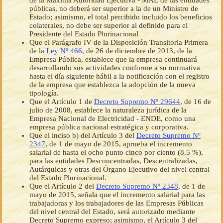
de la Máxima Autoridad Ejecutiva - MAE de las entidades
públicas, no deberá ser superior a la de un Ministro de
Estado; asimismo, el total percibido incluido los beneficios
colaterales, no debe ser superior al definido para el
Presidente del Estado Plurinacional
Que el Parágrafo IV de la Disposición Transitoria Primera
de la
Ley Nº 466
, de 26 de diciembre de 2013, de la
Empresa Pública, establece que la empresa continuará
desarrollando sus actividades conforme a su normativa
hasta el día siguiente hábil a la notificación con el registro
de la empresa que establezca la adopción de la nueva
tipología.
Que el Artículo 1 de
Decreto Supremo Nº 29644
, de 16 de
julio de 2008, establece la naturaleza jurídica de la
Empresa Nacional de Electricidad - ENDE, como una
empresa pública nacional estratégica y corporativa.
Que el inciso b) del Artículo 3 del
Decreto Supremo Nº
2347
, de 1 de mayo de 2015, aprueba el incremento
salarial de hasta el ocho punto cinco por ciento (8.5 %),
para las entidades Desconcentradas, Descentralizadas,
Autárquicas y otras del Órgano Ejecutivo del nivel central
del Estado Plurinacional.
Que el Artículo 2 del
Decreto Supremo Nº 2348
, de 1 de
mayo de 2015, señala que el incremento salarial para las
trabajadoras y los trabajadores de las Empresas Públicas
del nivel central del Estado, será autorizado mediante
Decreto Supremo expreso; asimismo, el Artículo 3 del