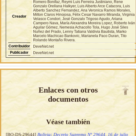
Romero Bonifaz, Reymi Luis Ferreira Justiniano, Rene
Gonzalo Orellana Halkyer, Luis Alberto Arce Catacora, Luis
Alberto Sanchez Fernandez, Ana Veronica Ramos Morales,
Milton Claros Hinojosa, Félix Cesar Navarro Miranda, Virginia
Creador
Velasco Condori, José Gonzalo Trigoso Agudo, Ariana
Campero Nava, María Alexandra Moreira Lopez, Roberto Iván
Aguilar Gómez, Nemesia Achacollo Tola, Hugo José Siles
Nuñez del Prado, Lenny Tatiana Valdivia Bautista, Marko
Marcelo Machicao Bankovic, Marianela Paco Duran, Tito
Rolando Montaño Rivera.
Contribuidor
DeveNet.net
Publicador
DeveNet.net
Enlaces con otros
documentos
Véase también
[BO-DS-29644]
Bolivia: Decreto Supremo Nº 29644, 16 de julio