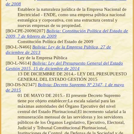
de 2008
Establece la naturaleza jurídica de la Empresa Nacional de
Electricidad - ENDE, como una empresa pública nacional
estratégica y corporativa, con una estructura central y
nuevas empresas de su propiedad.
[BO-CPE-20090207]
Bolivia: Constitución Política del Estado de
2009, 7 de febrero de 2009
Constitución Política del Estado de 2009
[BO-L-N466]
Bolivia: Ley de la Empresa Pública, 27 de
diciembre de 2013
Ley de la Empresa Pública
[BO-L-N614]
Bolivia: Ley del Presupuesto General del Estado
Gestión 2015, 15 de diciembre de 2014
13 DE DICIEMBRE DE 2014.- LEY DEL PRESUPUESTO
GENERAL DEL ESTADO GESTIÓN 2015
[BO-DS-N2347]
Bolivia: Decreto Supremo Nº 2347, 1 de mayo
de 2015
01 DE MAYO DE 2015.- El presente Decreto Supremo
tiene por objeto establecer:La escala salarial para las
máximas autoridades del Órgano Ejecutivo del nivel
central del Estado Plurinacional;El incremento salarial a la
remuneración mensual de las servidoras y los servidores
públicos de los Órganos Legislativo, Ejecutivo, Electoral,
Judicial y Tribunal Constitucional Plurinacional,
Instituciones de Control, de Defensa de la Sociedad y de