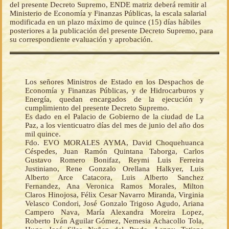
del presente Decreto Supremo, ENDE matriz deberá remitir al
Ministerio de Economía y Finanzas Públicas, la escala salarial
modificada en un plazo máximo de quince (15) días hábiles
posteriores a la publicación del presente Decreto Supremo, para
su correspondiente evaluación y aprobación.
Los señores Ministros de Estado en los Despachos de
Economía y Finanzas Públicas, y de Hidrocarburos y
Energía, quedan encargados de la ejecución y
cumplimiento del presente Decreto Supremo.
Es dado en el Palacio de Gobierno de la ciudad de La
Paz, a los vienticuatro días del mes de junio del año dos
mil quince.
Fdo. EVO MORALES AYMA, David Choquehuanca
Céspedes, Juan Ramón Quintana Taborga, Carlos
Gustavo Romero Bonifaz, Reymi Luis Ferreira
Justiniano, Rene Gonzalo Orellana Halkyer, Luis
Alberto Arce Catacora, Luis Alberto Sanchez
Fernandez, Ana Veronica Ramos Morales, Milton
Claros Hinojosa, Félix Cesar Navarro Miranda, Virginia
Velasco Condori, José Gonzalo Trigoso Agudo, Ariana
Campero Nava, María Alexandra Moreira Lopez,
Roberto Iván Aguilar Gómez, Nemesia Achacollo Tola,