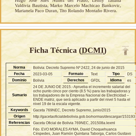
Hugo José Siles Nuñez del Prado, Lenny Tatiana
Valdivia Bautista, Marko Marcelo Machicao Bankovic,
Marianela Paco Duran, Tito Rolando Montaño Rivera.
Ficha Técnica (
DCMI
)
Norma
Bolivia: Decreto Supremo Nº 2422, 24 de junio de 2015
Fecha
Formato
Tipo
2023-03-05
Text
DS
Dominio
Derechos
Idioma
Bolivia
GFDL
es
24 DE JUNIO DE 2015.- Aprueba el incremento salarial del
ocho punto cinco por ciento (8.5 %) para las trabajadoras y
Sumario
los trabajadores de la Empresa Nacional de Electricidad –
ENDE matriz, que será aplicado a partir del nivel 5 hasta el
nivel 19 de la escala vigente.
Keywords
Gaceta 769NEC, Decreto Supremo, junio/2015
Origen
http://gacetaoficialdebolivia.gob.bo/normas/descargar/153193
Referencias
Gaceta Oficial de Bolivia 769NEC, 201508a.lexml
Fdo. EVO MORALES AYMA, David Choquehuanca
Céspedes, Juan Ramón Quintana Taborga, Carlos Gustavo