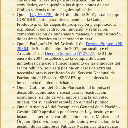
consideren necesarios para la realización de sus
actividades, con sujeción a las disposiciones de este
Código y demás normas legales aplicables.
Que la
Ley Nº 3720
, de 31 de julio de 2007, establece que
COMIBOL participará directamente en la Cadena
Productiva, en las etapas de prospección y exploración,
explotación, concentración, fundición y refinación,
comercialización de minerales y metales, y administración
de las áreas fiscales en la actividad minera.
Que el Parágrafo IV del Artículo 2 del
Decreto Supremo Nº
29364
, de 5 de diciembre de 2007, que sustituye el
Artículo 21 del
Decreto Supremo Nº 27327
, de 31 de
enero de 2004, establece que la compra de bienes
inmuebles para uso y funcionamiento de las entidades del
sector público, solo será posible en casos de extrema
necesidad previa certificación del Servicio Nacional de
Patrimonio del Estado - SENAPE, que establezca la
inexistencia del bien solicitado.
Que el Gobierno del Estado Plurinacional impulsa el
desarrollo económico y social para la reactivación
económica, siendo de vital importancia la actividad
minera, por su carácter estratégico e interés público.
Que el Artículo 43 del Presupuesto General de la Nación -
Gestión 2009 aprobado por fuerza de Ley, instituye una
instancia superior de coordinación entre los Ministros del
Órgano Ejecutivo, para el seguimiento y evaluación de la
gestión de las Empresas Públicas Nacionales Estratégicas.