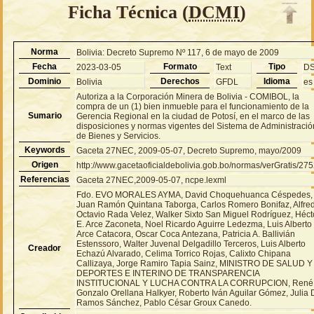
Ficha Técnica (
DCMI
)
Norma
Bolivia: Decreto Supremo Nº 117, 6 de mayo de 2009
Fecha
Formato
Tipo
2023-03-05
Text
D
Dominio
Derechos
Idioma
Bolivia
GFDL
es
Autoriza a la Corporación Minera de Bolivia - COMIBOL, la
compra de un (1) bien inmueble para el funcionamiento de la
Sumario
Gerencia Regional en la ciudad de Potosí, en el marco de las
disposiciones y normas vigentes del Sistema de Administració
de Bienes y Servicios.
Keywords
Gaceta 27NEC, 2009-05-07, Decreto Supremo, mayo/2009
Origen
http://www.gacetaoficialdebolivia.gob.bo/normas/verGratis/27
Referencias
Gaceta 27NEC,2009-05-07, ncpe.lexml
Fdo. EVO MORALES AYMA, David Choquehuanca Céspedes,
Juan Ramón Quintana Taborga, Carlos Romero Bonifaz, Alfre
Octavio Rada Velez, Walker Sixto San Miguel Rodríguez, Héct
E. Arce Zaconeta, Noel Ricardo Aguirre Ledezma, Luis Alberto
Arce Catacora, Oscar Coca Antezana, Patricia A. Ballivián
Estenssoro, Walter Juvenal Delgadillo Terceros, Luis Alberto
Creador
Echazú Alvarado, Celima Torrico Rojas, Calixto Chipana
Callizaya, Jorge Ramiro Tapia Sainz, MINISTRO DE SALUD Y
DEPORTES E INTERINO DE TRANSPARENCIA
INSTITUCIONAL Y LUCHA CONTRA LA CORRUPCION, René
Gonzalo Orellana Halkyer, Roberto Iván Aguilar Gómez, Julia 
Ramos Sánchez, Pablo César Groux Canedo.