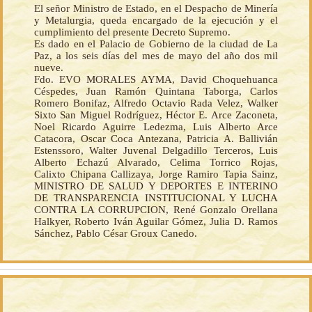
El señor Ministro de Estado, en el Despacho de Minería
y Metalurgia, queda encargado de la ejecución y el
cumplimiento del presente Decreto Supremo.
Es dado en el Palacio de Gobierno de la ciudad de La
Paz, a los seis días del mes de mayo del año dos mil
nueve.
Fdo. EVO MORALES AYMA, David Choquehuanca
Céspedes, Juan Ramón Quintana Taborga, Carlos
Romero Bonifaz, Alfredo Octavio Rada Velez, Walker
Sixto San Miguel Rodríguez, Héctor E. Arce Zaconeta,
Noel Ricardo Aguirre Ledezma, Luis Alberto Arce
Catacora, Oscar Coca Antezana, Patricia A. Ballivián
Estenssoro, Walter Juvenal Delgadillo Terceros, Luis
Alberto Echazú Alvarado, Celima Torrico Rojas,
Calixto Chipana Callizaya, Jorge Ramiro Tapia Sainz,
MINISTRO DE SALUD Y DEPORTES E INTERINO
DE TRANSPARENCIA INSTITUCIONAL Y LUCHA
CONTRA LA CORRUPCION, René Gonzalo Orellana
Halkyer, Roberto Iván Aguilar Gómez, Julia D. Ramos
Sánchez, Pablo César Groux Canedo.