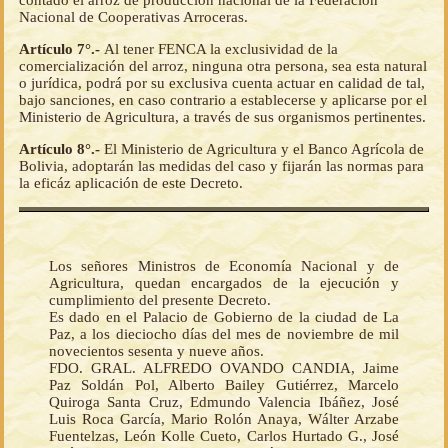
contado el arroz de producción nacional de la Federación
Nacional de Cooperativas Arroceras.
Artículo 7°.-
Al tener FENCA la exclusividad de la
comercialización del arroz, ninguna otra persona, sea esta natural
o jurídica, podrá por su exclusiva cuenta actuar en calidad de tal,
bajo sanciones, en caso contrario a establecerse y aplicarse por el
Ministerio de Agricultura, a través de sus organismos pertinentes.
Artículo 8°.-
El Ministerio de Agricultura y el Banco Agrícola de
Bolivia, adoptarán las medidas del caso y fijarán las normas para
la eficáz aplicación de este Decreto.
Los señores Ministros de Economía Nacional y de
Agricultura, quedan encargados de la ejecución y
cumplimiento del presente Decreto.
Es dado en el Palacio de Gobierno de la ciudad de La
Paz, a los dieciocho días del mes de noviembre de mil
novecientos sesenta y nueve años.
FDO. GRAL. ALFREDO OVANDO CANDIA, Jaime
Paz Soldán Pol, Alberto Bailey Gutiérrez, Marcelo
Quiroga Santa Cruz, Edmundo Valencia Ibáñez, José
Luis Roca García, Mario Rolón Anaya, Wálter Arzabe
Fuentelzas, León Kolle Cueto, Carlos Hurtado G., José