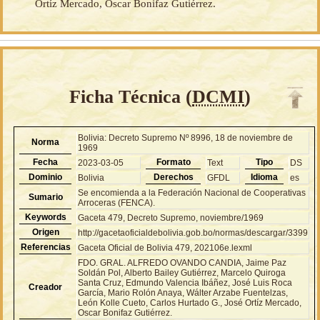
Ortíz Mercado, Oscar Bonifaz Gutiérrez.
Ficha Técnica (
DCMI
)
Bolivia: Decreto Supremo Nº 8996, 18 de noviembre de
Norma
1969
Fecha
Formato
Tipo
2023-03-05
Text
DS
Dominio
Derechos
Idioma
Bolivia
GFDL
es
Se encomienda a la Federación Nacional de Cooperativas
Sumario
Arroceras (FENCA).
Keywords
Gaceta 479, Decreto Supremo, noviembre/1969
Origen
http://gacetaoficialdebolivia.gob.bo/normas/descargar/3399
Referencias
Gaceta Oficial de Bolivia 479, 202106e.lexml
FDO. GRAL. ALFREDO OVANDO CANDIA, Jaime Paz
Soldán Pol, Alberto Bailey Gutiérrez, Marcelo Quiroga
Santa Cruz, Edmundo Valencia Ibáñez, José Luis Roca
Creador
García, Mario Rolón Anaya, Wálter Arzabe Fuentelzas,
León Kolle Cueto, Carlos Hurtado G., José Ortíz Mercado,
Oscar Bonifaz Gutiérrez.