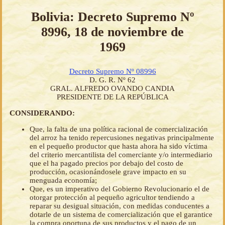
Bolivia: Decreto Supremo Nº
8996, 18 de noviembre de
1969
Decreto Supremo Nº 08996
D. G. R. Nº 62
GRAL. ALFREDO OVANDO CANDIA
PRESIDENTE DE LA REPÚBLICA
CONSIDERANDO:
Que, la falta de una política racional de comercialización
del arroz ha tenido repercusiones negativas principalmente
en el pequeño productor que hasta ahora ha sido víctima
del criterio mercantilista del comerciante y/o intermediario
que el ha pagado precios por debajo del costo de
producción, ocasionándosele grave impacto en su
menguada economía;
Que, es un imperativo del Gobierno Revolucionario el de
otorgar protección al pequeño agricultor tendiendo a
reparar su desigual situación, con medidas conducentes a
dotarle de un sistema de comercialización que el garantice
la compra oportuna de sus productos y el pago de un