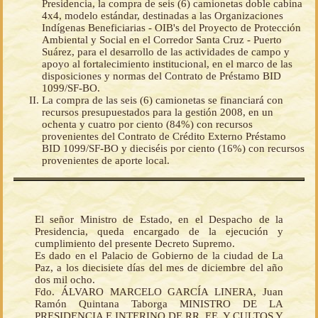
Presidencia, la compra de seis (6) camionetas doble cabina
4x4, modelo estándar, destinadas a las Organizaciones
Indígenas Beneficiarias - OIB's del Proyecto de Protección
Ambiental y Social en el Corredor Santa Cruz - Puerto
Suárez, para el desarrollo de las actividades de campo y
apoyo al fortalecimiento institucional, en el marco de las
disposiciones y normas del Contrato de Préstamo BID
1099/SF-BO.
La compra de las seis (6) camionetas se financiará con
recursos presupuestados para la gestión 2008, en un
ochenta y cuatro por ciento (84%) con recursos
provenientes del Contrato de Crédito Externo Préstamo
BID 1099/SF-BO y dieciséis por ciento (16%) con recursos
provenientes de aporte local.
El señor Ministro de Estado, en el Despacho de la
Presidencia, queda encargado de la ejecución y
cumplimiento del presente Decreto Supremo.
Es dado en el Palacio de Gobierno de la ciudad de La
Paz, a los diecisiete días del mes de diciembre del año
dos mil ocho.
Fdo. ÁLVARO MARCELO GARCÍA LINERA, Juan
Ramón Quintana Taborga MINISTRO DE LA
PRESIDENCIA E INTERINO DE RR. EE. Y CULTOS Y