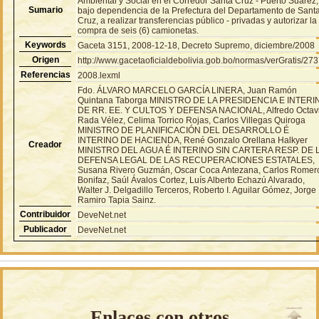
Ambiental y Social en el Corredor Santa Cruz - Puerto Suárez,
Sumario
bajo dependencia de la Prefectura del Departamento de Sant
Cruz, a realizar transferencias público - privadas y autorizar la
compra de seis (6) camionetas.
Keywords
Gaceta 3151, 2008-12-18, Decreto Supremo, diciembre/2008
Origen
http://www.gacetaoficialdebolivia.gob.bo/normas/verGratis/27
Referencias
2008.lexml
Fdo. ÁLVARO MARCELO GARCÍA LINERA, Juan Ramón
Quintana Taborga MINISTRO DE LA PRESIDENCIA E INTERI
DE RR. EE. Y CULTOS Y DEFENSA NACIONAL, Alfredo Octav
Rada Vélez, Celima Torrico Rojas, Carlos Villegas Quiroga
MINISTRO DE PLANIFICACIÓN DEL DESARROLLO É
INTERINO DE HACIENDA, René Gonzalo Orellana Halkyer
Creador
MINISTRO DEL AGUA É INTERINO SIN CARTERA RESP. DE 
DEFENSA LEGAL DE LAS RECUPERACIONES ESTATALES,
Susana Rivero Guzmán, Oscar Coca Antezana, Carlos Romer
Bonifaz, Saúl Ávalos Cortez, Luís Alberto Echazú Alvarado,
Walter J. Delgadillo Terceros, Roberto I. Aguilar Gómez, Jorge
Ramiro Tapia Sainz.
Contribuidor
DeveNet.net
Publicador
DeveNet.net
Enlaces con otros