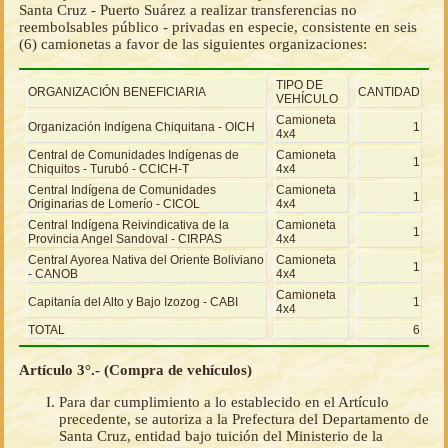
Santa Cruz - Puerto Suárez a realizar transferencias no
reembolsables público - privadas en especie, consistente en seis
(6) camionetas a favor de las siguientes organizaciones:
TIPO DE
ORGANIZACIÓN BENEFICIARIA
CANTIDAD
VEHÍCULO
Camioneta
Organización Indígena Chiquitana - OICH
1
4x4
Central de Comunidades Indígenas de
Camioneta
1
Chiquitos - Turubó - CCICH-T
4x4
Central Indígena de Comunidades
Camioneta
1
Originarias de Lomerío - CICOL
4x4
Central Indígena Reivindicativa de la
Camioneta
1
Provincia Angel Sandoval - CIRPAS
4x4
Central Ayorea Nativa del Oriente Boliviano
Camioneta
1
- CANOB
4x4
Camioneta
Capitanía del Alto y Bajo Izozog - CABI
1
4x4
TOTAL
6
Artículo 3°.- (Compra de vehículos)
Para dar cumplimiento a lo establecido en el Artículo
precedente, se autoriza a la Prefectura del Departamento de
Santa Cruz, entidad bajo tuición del Ministerio de la