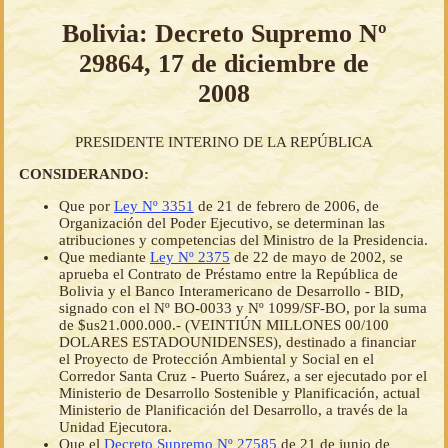
Bolivia: Decreto Supremo Nº
29864, 17 de diciembre de
2008
PRESIDENTE INTERINO DE LA REPÚBLICA
CONSIDERANDO:
Que por
Ley Nº 3351
de 21 de febrero de 2006, de
Organización del Poder Ejecutivo, se determinan las
atribuciones y competencias del Ministro de la Presidencia.
Que mediante
Ley Nº 2375
de 22 de mayo de 2002, se
aprueba el Contrato de Préstamo entre la República de
Bolivia y el Banco Interamericano de Desarrollo - BID,
signado con el Nº BO-0033 y Nº 1099/SF-BO, por la suma
de $us21.000.000.- (VEINTIÚN MILLONES 00/100
DOLARES ESTADOUNIDENSES), destinado a financiar
el Proyecto de Protección Ambiental y Social en el
Corredor Santa Cruz - Puerto Suárez, a ser ejecutado por el
Ministerio de Desarrollo Sostenible y Planificación, actual
Ministerio de Planificación del Desarrollo, a través de la
Unidad Ejecutora.
Que el
Decreto Supremo Nº 27585
de 21 de junio de