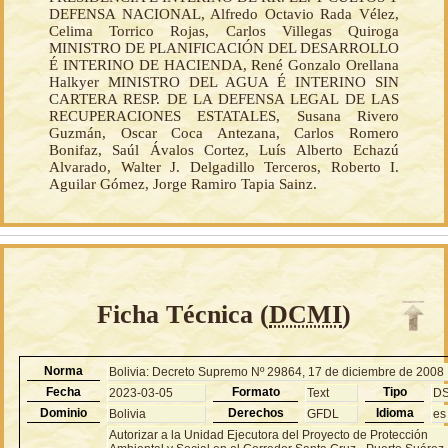
DEFENSA NACIONAL, Alfredo Octavio Rada Vélez,
Celima Torrico Rojas, Carlos Villegas Quiroga
MINISTRO DE PLANIFICACIÓN DEL DESARROLLO
É INTERINO DE HACIENDA, René Gonzalo Orellana
Halkyer MINISTRO DEL AGUA É INTERINO SIN
CARTERA RESP. DE LA DEFENSA LEGAL DE LAS
RECUPERACIONES ESTATALES, Susana Rivero
Guzmán, Oscar Coca Antezana, Carlos Romero
Bonifaz, Saúl Ávalos Cortez, Luís Alberto Echazú
Alvarado, Walter J. Delgadillo Terceros, Roberto I.
Aguilar Gómez, Jorge Ramiro Tapia Sainz.
Ficha Técnica (
DCMI
)
Norma
Bolivia: Decreto Supremo Nº 29864, 17 de diciembre de 2008
Fecha
Formato
Tipo
2023-03-05
Text
D
Dominio
Derechos
Idioma
Bolivia
GFDL
es
Autorizar a la Unidad Ejecutora del Proyecto de Protección