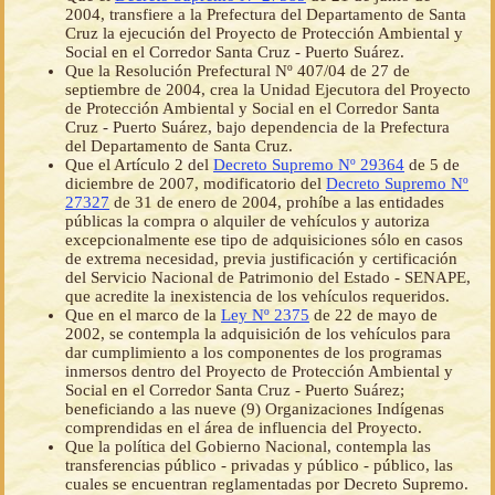
2004, transfiere a la Prefectura del Departamento de Santa
Cruz la ejecución del Proyecto de Protección Ambiental y
Social en el Corredor Santa Cruz - Puerto Suárez.
Que la Resolución Prefectural Nº 407/04 de 27 de
septiembre de 2004, crea la Unidad Ejecutora del Proyecto
de Protección Ambiental y Social en el Corredor Santa
Cruz - Puerto Suárez, bajo dependencia de la Prefectura
del Departamento de Santa Cruz.
Que el Artículo 2 del
Decreto Supremo Nº 29364
de 5 de
diciembre de 2007, modificatorio del
Decreto Supremo Nº
27327
de 31 de enero de 2004, prohíbe a las entidades
públicas la compra o alquiler de vehículos y autoriza
excepcionalmente ese tipo de adquisiciones sólo en casos
de extrema necesidad, previa justificación y certificación
del Servicio Nacional de Patrimonio del Estado - SENAPE,
que acredite la inexistencia de los vehículos requeridos.
Que en el marco de la
Ley Nº 2375
de 22 de mayo de
2002, se contempla la adquisición de los vehículos para
dar cumplimiento a los componentes de los programas
inmersos dentro del Proyecto de Protección Ambiental y
Social en el Corredor Santa Cruz - Puerto Suárez;
beneficiando a las nueve (9) Organizaciones Indígenas
comprendidas en el área de influencia del Proyecto.
Que la política del Gobierno Nacional, contempla las
transferencias público - privadas y público - público, las
cuales se encuentran reglamentadas por Decreto Supremo.