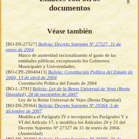
documentos
Véase también
[BO-DS-27327]
Bolivia: Decreto Supremo Nº 27327, 31 de
enero de 2004
Marco de austeridad racionalizando el gasto de las
entidades públicas, exceptuando los Gobiernos
Municipales y Universidades.
[BO-CPE-20040413]
Bolivia: Constitución Política del Estado de
2004, 13 de abril de 2004
Constitución Política del Estado de 2004
[BO-L-3791]
Bolivia: Ley de la Renta Universal de Vejez (Renta
Dignidad), 28 de noviembre de 2007
Ley de la Renta Universal de Vejez (Renta Dignidad)
[BO-DS-29364]
Bolivia: Decreto Supremo Nº 29364, 5 de
diciembre de 2007
Modifica el Parágrafo IV e incorporar los Parágrafos V y
VI del Artículo 17, y modifica los Artículos 20 y 21 del
Decreto Supremo Nº 27327 de 31 de enero de 2004.
(Austeridad)
[BO-DS-29399]
Bolivia: Decreto Supremo Nº 29399, 29 de