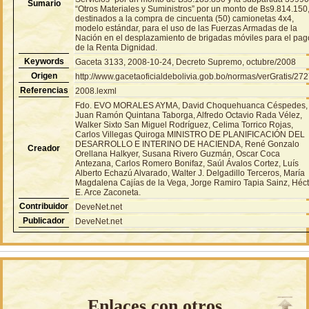
Sumario
“Otros Materiales y Suministros” por un monto de Bs9.814.150
destinados a la compra de cincuenta (50) camionetas 4x4,
modelo estándar, para el uso de las Fuerzas Armadas de la
Nación en el desplazamiento de brigadas móviles para el pag
de la Renta Dignidad.
Keywords
Gaceta 3133, 2008-10-24, Decreto Supremo, octubre/2008
Origen
http://www.gacetaoficialdebolivia.gob.bo/normas/verGratis/27
Referencias
2008.lexml
Fdo. EVO MORALES AYMA, David Choquehuanca Céspedes,
Juan Ramón Quintana Taborga, Alfredo Octavio Rada Vélez,
Walker Sixto San Miguel Rodríguez, Celima Torrico Rojas,
Carlos Villegas Quiroga MINISTRO DE PLANIFICACIÓN DEL
DESARROLLO E INTERINO DE HACIENDA, René Gonzalo
Creador
Orellana Halkyer, Susana Rivero Guzmán, Oscar Coca
Antezana, Carlos Romero Bonifaz, Saúl Ávalos Cortez, Luís
Alberto Echazú Alvarado, Walter J. Delgadillo Terceros, María
Magdalena Cajías de la Vega, Jorge Ramiro Tapia Sainz, Héct
E. Arce Zaconeta.
Contribuidor
DeveNet.net
Publicador
DeveNet.net
Enlaces con otros