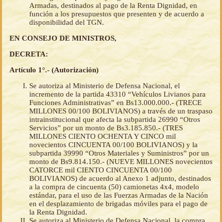
Armadas, destinados al pago de la Renta Dignidad, en
función a los presupuestos que presenten y de acuerdo a
disponibilidad del TGN.
EN CONSEJO DE MINISTROS,
DECRETA:
Artículo 1°.- (Autorización)
Se autoriza al Ministerio de Defensa Nacional, el
incremento de la partida 43310 “Vehículos Livianos para
Funciones Administrativas” en Bs13.000.000.- (TRECE
MILLONES 00/100 BOLIVIANOS) a través de un traspaso
intrainstitucional que afecta la subpartida 26990 “Otros
Servicios” por un monto de Bs3.185.850.- (TRES
MILLONES CIENTO OCHENTA Y CINCO mil
novecientos CINCUENTA 00/100 BOLIVIANOS) y la
subpartida 39990 “Otros Materiales y Suministros” por un
monto de Bs9.814.150.- (NUEVE MILLONES novecientos
CATORCE mil CIENTO CINCUENTA 00/100
BOLIVIANOS) de acuerdo al Anexo 1 adjunto, destinados
a la compra de cincuenta (50) camionetas 4x4, modelo
estándar, para el uso de las Fuerzas Armadas de la Nación
en el desplazamiento de brigadas móviles para el pago de
la Renta Dignidad.
Se autoriza al Ministerio de Defensa Nacional, la compra