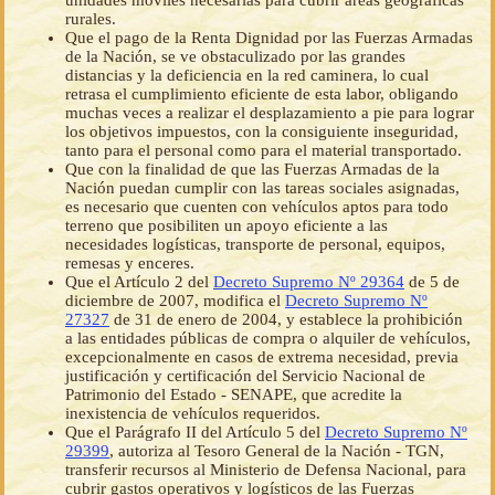
unidades móviles necesarias para cubrir áreas geográficas
rurales.
Que el pago de la Renta Dignidad por las Fuerzas Armadas
de la Nación, se ve obstaculizado por las grandes
distancias y la deficiencia en la red caminera, lo cual
retrasa el cumplimiento eficiente de esta labor, obligando
muchas veces a realizar el desplazamiento a pie para lograr
los objetivos impuestos, con la consiguiente inseguridad,
tanto para el personal como para el material transportado.
Que con la finalidad de que las Fuerzas Armadas de la
Nación puedan cumplir con las tareas sociales asignadas,
es necesario que cuenten con vehículos aptos para todo
terreno que posibiliten un apoyo eficiente a las
necesidades logísticas, transporte de personal, equipos,
remesas y enceres.
Que el Artículo 2 del
Decreto Supremo Nº 29364
de 5 de
diciembre de 2007, modifica el
Decreto Supremo Nº
27327
de 31 de enero de 2004, y establece la prohibición
a las entidades públicas de compra o alquiler de vehículos,
excepcionalmente en casos de extrema necesidad, previa
justificación y certificación del Servicio Nacional de
Patrimonio del Estado - SENAPE, que acredite la
inexistencia de vehículos requeridos.
Que el Parágrafo II del Artículo 5 del
Decreto Supremo Nº
29399
, autoriza al Tesoro General de la Nación - TGN,
transferir recursos al Ministerio de Defensa Nacional, para
cubrir gastos operativos y logísticos de las Fuerzas