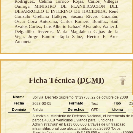
Rodríguez, Celima Torrico Rojas, Carlos Villegas
Quiroga MINISTRO DE PLANIFICACIÓN DEL
DESARROLLO E INTERINO DE HACIENDA, René
Gonzalo Orellana Halkyer, Susana Rivero Guzmán,
Oscar Coca Antezana, Carlos Romero Bonifaz, Saúl
Ávalos Cortez, Luís Alberto Echazú Alvarado, Walter J.
Delgadillo Terceros, María Magdalena Cajías de la
Vega, Jorge Ramiro Tapia Sainz, Héctor E. Arce
Zaconeta.
Ficha Técnica (
DCMI
)
Norma
Bolivia: Decreto Supremo Nº 29758, 22 de octubre de 2008
Fecha
Formato
Tipo
2023-03-05
Text
D
Dominio
Derechos
Idioma
Bolivia
GFDL
es
Autoriza al Ministerio de Defensa Nacional, el incremento de l
partida 43310 “Vehículos Livianos para Funciones
Administrativas” en Bs13.000.000 a través de un traspaso
intrainstitucional que afecta la subpartida 26990 “Otros
Servicios” por un monto de Bs3.185.850 y la subpartida 3999