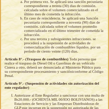
Por primera vez. Se aplicará una sanción pecuniaria
correspondiente a treinta (30) dias de comisión.
calculada sobre el volumen comercializado en el
último mes de cometida la infracción.
En caso de reincidencia. Se aplicará una Sanción
pecuniaria correspondiente a noventa (90) dias de
comisión. calculada sobre el volumen promedio
comercializado en el último trimestre de cometida la
infracción.
Por una tercera y subsiguientes infracciones. se
procederá a la suspensión de actividades de
comercialización de combustibles líquidos. por un
período de ciento veinte (120) dias.
Artículo 8°.- (Traspaso de combustibles)
Toda persona que
realice el traspaso de Diesel Oil o Gasolinas de un vehículo
Cistera a otro, deberá ser denunciada al Ministerio Público para
su correspondiente procesamiento y sancióniconforme al Código
Penal.
Artículo 9°.- (Suspensión de actividades sin autorización del
ente regulador)
Autorizase al Ente Regulador a sancionar con una multa de
Bs20.000.- (OCHENTA MIL 00/IOO BOLIVIANOS) a las
Estaciones de Servicio y las Empresas Distribuidoras de
GLP que incurran en la suspensión no autorizada de las