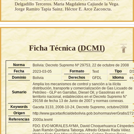
Delgadillo Terceros. Maria Magdalena Cajiasde la Vega.
Jorge Ramiro Tapia Sainz. Héctor E. Arce Zaconcta.
Ficha Técnica (
DCMI
)
Norma
Bolivia: Decreto Supremo Nº 29753, 22 de octubre de 2008
Fecha
Formato
Tipo
2023-03-05
Text
D
Dominio
Derechos
Idioma
Bolivia
GFDL
es
Amplia los mecanismos de control y sanción a la ilícita
distribución, transporte y comercialización de Gas Licuado de
Sumario
Petróleo - GLP en Garrafas, Diesel Oil, y Gasolinas en el
territorio nacional, establecidos en el Decreto Supremo N°
29158 de fecha 13 de Junio de 2007 y normas conexas.
Keywords
Gaceta 3133, 2008-10-24, Decreto Supremo, octubre/2008
Origen
http://www.gacetaoficialdebolivia.gob.bo/normas/verGratis/27
Referencias
2000a.lexml
FDO. EVO MORALES AYMA, David Choquehuanca Céspedes
Juan Ramón Quintana Taborga. Alfredo Octavio Rada Vélez.