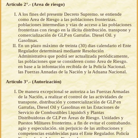
Artículo 2°.- (Area de riesgo)
A los fines del presente Decreto Supremo. se entiende
como Area de Riesgo a las poblaciones fronterizas.
poblaciones intermedias y vias de acceso a las poblaciones
fronterizas con riesgo en la ilícita distribución. transpone y
comercialización de GLP en Garrafas. Diesel Oil. y
Gasolinas.
En un plazo máximo de treinta (30) dias calendario el Ente
Regulador determinará mediante Resolución
Administrativa que podrá ser actualizada periódicamente,
las poblaciones que se consideren como Área de Riesgo.
en base a la infomtación recibida de la Policía Nacional.
las Fuerzas Annadas de la Nación y la Aduana Nacional.
Artículo 3°.- (Autorización)
De manera excepcional se autoriza a las Fuerzas Armadas
de la Nación, a realizar el control de las actividades de
transpone. distribución y comercialización de GLP en
Garrafas, Diesel Oil y Gasolinas en las Estaciones de
Servicio de Combustibles l.iquidoS y Plantas
Distribuidoras de GLP en Áreas de Riesgo. Unidades y
Puestos Militares fronterims. a fin de evitar el contrabando.
agio y especulación. sin perjuicio de las atribuciones y
competencias establecidas para el Ente Regulador. Policía