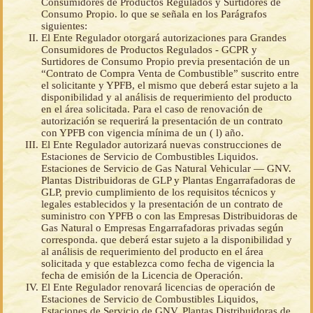
Consumidores de Productos Regulados y Surtidores de
Consumo Propio. lo que se señala en los Parágrafos
siguientes:
El Ente Regulador otorgará autorizaciones para Grandes
Consumidores de Productos Regulados - GCPR y
Surtidores de Consumo Propio previa presentación de un
“Contrato de Compra Venta de Combustible” suscrito entre
el solicitante y YPFB, el mismo que deberá estar sujeto a la
disponibilidad y al análisis de requerimiento del producto
en el área solicitada. Para el caso de renovación de
autorización se requerirá la presentación de un contrato
con YPFB con vigencia mínima de un ( l) año.
El Ente Regulador autorizará nuevas construcciones de
Estaciones de Servicio de Combustibles Liquidos.
Estaciones de Servicio de Gas Natural Vehicular — GNV.
Plantas Distribuidoras de GLP y Plantas Engarrafadoras de
GLP, previo cumplimiento de los requisitos técnicos y
legales establecidos y la presentación de un contrato de
suministro con YPFB o con las Empresas Distribuidoras de
Gas Natural o Empresas Engarrafadoras privadas según
corresponda. que deberá estar sujeto a la disponibilidad y
al análisis de requerimiento del producto en el área
solicitada y que establezca como fecha de vigencia la
fecha de emisión de la Licencia de Operación.
El Ente Regulador renovará licencias de operación de
Estaciones de Servicio de Combustibles Liquidos,
Estaciones de Servicio de GNV. Plantas Distribuidoras de