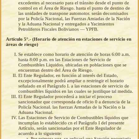
excedentes al necesario para el tránsito desde el punto de
control en el Área de Riesgo. hasta el punto de destino de
las unidades de transpone automotor. serán decomisados
por la Policía Nacional, las Fuerzas Amiadas de la Nación
y la Aduana Nacional y entregados a Yacimientos
Petroliferos Fiscales Bolivianos — YPFB.
Artículo 5°.- (Horario de atención en estaciones de servicio en
áreas de riesgo)
Se establece como horario de atención de horas 6:00 a.m.
hasta 8:00 p.m. en las Estaciones de Servicio de
Combustibles Liquidos. ubicadas en poblaciones que se
encuentran dentro del Área de Riesgo.
El Ente Regulador, en función al interés del Estado,
excepcionalmente podrá ampliar o restringir el horario
señalado en el Parágrafo I. a las estaciones de servicio de
combustibles líquidos en las cuales se justilique tal medida.
El Ente Regulador procederá a iniciar el proceso
sancionador que corresponda de oficio 0 a denuncia de la
Policía Nacional. las fuerzas Armadas de la Nación o la
Aduana Nacional.
Las Estaciones de Servicio de Combustibles líquidos que
incumplan lo establecido cn el Parágrafo I del presente
Artículo, serán sancionadas por el Ente Regulador de
acuerdo a lo siguiente:
Por primera vez, se aplicará una Sanción pecuniaria