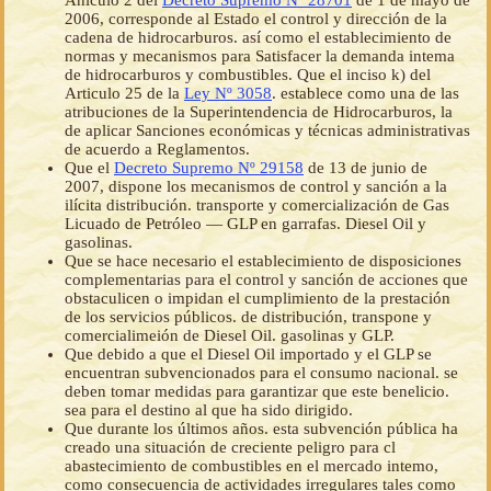
Aniculo 2 del
Decreto Supremo Nº 28701
de 1 de mayo de
2006, corresponde al Estado el control y dirección de la
cadena de hidrocarburos. así como el establecimiento de
normas y mecanismos para Satisfacer la demanda intema
de hidrocarburos y combustibles. Que el inciso k) del
Articulo 25 de la
Ley Nº 3058
. establece como una de las
atribuciones de la Superintendencia de Hidrocarburos, la
de aplicar Sanciones económicas y técnicas administrativas
de acuerdo a Reglamentos.
Que el
Decreto Supremo Nº 29158
de 13 de junio de
2007, dispone los mecanismos de control y sanción a la
ilícita distribución. transporte y comercialización de Gas
Licuado de Petróleo — GLP en garrafas. Diesel Oil y
gasolinas.
Que se hace necesario el establecimiento de disposiciones
complementarias para el control y sanción de acciones que
obstaculicen o impidan el cumplimiento de la prestación
de los servicios públicos. de distribución, transpone y
comercialimeión de Diesel Oil. gasolinas y GLP.
Que debido a que el Diesel Oil importado y el GLP se
encuentran subvencionados para el consumo nacional. se
deben tomar medidas para garantizar que este benelicio.
sea para el destino al que ha sido dirigido.
Que durante los últimos años. esta subvención pública ha
creado una situación de creciente peligro para cl
abastecimiento de combustibles en el mercado intemo,
como consecuencia de actividades irregulares tales como