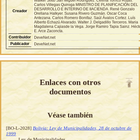
Walker Sixto San Miguel Rodríguez. Celima Torrico Rojas.
Carlos Villegas Quiroga MINISTRO DE PLANIFICACIÓN DEL
DESARROLLO E INTERINO DE IIACIENDA. René Gonzalo
Creador
Orellana Halkyer. Susana Rivero Guzmán. Oscar Coca
Antezana. Carlos Romero Bonifaz. Saúl Ávalos Cortez. Luís
Alberto Echazú Alvarado. Walter J. Delgadillo Terceros. Maria
Magdalena Cajiasde la Vega. Jorge Ramiro Tapia Sainz. Héct
E. Arce Zaconcta.
Contribuidor
DeveNet.net
Publicador
DeveNet.net
Enlaces con otros
documentos
Véase también
[BO-L-2028]
Bolivia: Ley de Municipalidades, 28 de octubre de
1999
Ley de Municipalidades