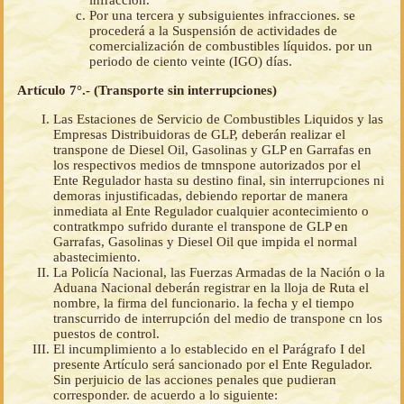
infracción.
Por una tercera y subsiguientes infracciones. se
procederá a la Suspensión de actividades de
comercialización de combustibles líquidos. por un
periodo de ciento veinte (IGO) días.
Artículo 7°.- (Transporte sin interrupciones)
Las Estaciones de Servicio de Combustibles Liquidos y las
Empresas Distribuidoras de GLP, deberán realizar el
transpone de Diesel Oil, Gasolinas y GLP en Garrafas en
los respectivos medios de tmnspone autorizados por el
Ente Regulador hasta su destino final, sin interrupciones ni
demoras injustificadas, debiendo reportar de manera
inmediata al Ente Regulador cualquier acontecimiento o
contratkmpo sufrido durante el transpone de GLP en
Garrafas, Gasolinas y Diesel Oil que impida el normal
abastecimiento.
La Policía Nacional, las Fuerzas Armadas de la Nación o la
Aduana Nacional deberán registrar en la lloja de Ruta el
nombre, la firma del funcionario. la fecha y el tiempo
transcurrido de interrupción del medio de transpone cn los
puestos de control.
El incumplimiento a lo establecido en el Parágrafo I del
presente Artículo será sancionado por el Ente Regulador.
Sin perjuicio de las acciones penales que pudieran
corresponder. de acuerdo a lo siguiente: