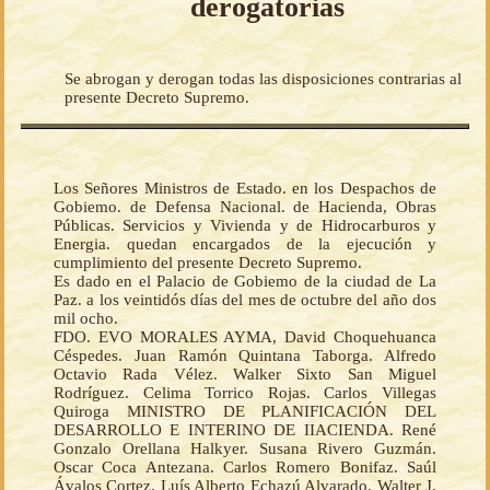
derogatorias
Se abrogan y derogan todas las disposiciones contrarias al
presente Decreto Supremo.
Los Señores Ministros de Estado. en los Despachos de
Gobiemo. de Defensa Nacional. de Hacienda, Obras
Públicas. Servicios y Vivienda y de Hidrocarburos y
Energia. quedan encargados de la ejecución y
cumplimiento del presente Decreto Supremo.
Es dado en el Palacio de Gobiemo de la ciudad de La
Paz. a los veintidós días del mes de octubre del año dos
mil ocho.
FDO. EVO MORALES AYMA, David Choquehuanca
Céspedes. Juan Ramón Quintana Taborga. Alfredo
Octavio Rada Vélez. Walker Sixto San Miguel
Rodríguez. Celima Torrico Rojas. Carlos Villegas
Quiroga MINISTRO DE PLANIFICACIÓN DEL
DESARROLLO E INTERINO DE IIACIENDA. René
Gonzalo Orellana Halkyer. Susana Rivero Guzmán.
Oscar Coca Antezana. Carlos Romero Bonifaz. Saúl
Ávalos Cortez. Luís Alberto Echazú Alvarado. Walter J.