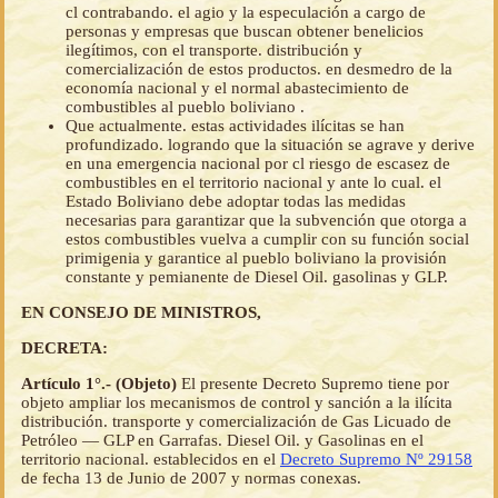
cl contrabando. el agio y la especulación a cargo de
personas y empresas que buscan obtener benelicios
ilegítimos, con el transporte. distribución y
comercialización de estos productos. en desmedro de la
economía nacional y el normal abastecimiento de
combustibles al pueblo boliviano .
Que actualmente. estas actividades ilícitas se han
profundizado. logrando que la situación se agrave y derive
en una emergencia nacional por cl riesgo de escasez de
combustibles en el territorio nacional y ante lo cual. el
Estado Boliviano debe adoptar todas las medidas
necesarias para garantizar que la subvención que otorga a
estos combustibles vuelva a cumplir con su función social
primigenia y garantice al pueblo boliviano la provisión
constante y pemianente de Diesel Oil. gasolinas y GLP.
EN CONSEJO DE MINISTROS,
DECRETA:
Artículo 1°.- (Objeto)
El presente Decreto Supremo tiene por
objeto ampliar los mecanismos de control y sanción a la ilícita
distribución. transporte y comercialización de Gas Licuado de
Petróleo — GLP en Garrafas. Diesel Oil. y Gasolinas en el
territorio nacional. establecidos en el
Decreto Supremo Nº 29158
de fecha 13 de Junio de 2007 y normas conexas.