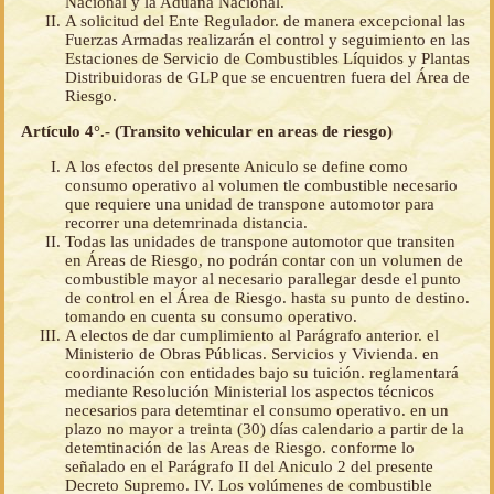
Nacional y la Aduana Nacional.
A solicitud del Ente Regulador. de manera excepcional las
Fuerzas Armadas realizarán el control y seguimiento en las
Estaciones de Servicio de Combustibles Líquidos y Plantas
Distribuidoras de GLP que se encuentren fuera del Área de
Riesgo.
Artículo 4°.- (Transito vehicular en areas de riesgo)
A los efectos del presente Aniculo se define como
consumo operativo al volumen tle combustible necesario
que requiere una unidad de transpone automotor para
recorrer una detemrinada distancia.
Todas las unidades de transpone automotor que transiten
en Áreas de Riesgo, no podrán contar con un volumen de
combustible mayor al necesario parallegar desde el punto
de control en el Área de Riesgo. hasta su punto de destino.
tomando en cuenta su consumo operativo.
A electos de dar cumplimiento al Parágrafo anterior. el
Ministerio de Obras Públicas. Servicios y Vivienda. en
coordinación con entidades bajo su tuición. reglamentará
mediante Resolución Ministerial los aspectos técnicos
necesarios para detemtinar el consumo operativo. en un
plazo no mayor a treinta (30) días calendario a partir de la
detemtinación de las Areas de Riesgo. conforme lo
señalado en el Parágrafo II del Aniculo 2 del presente
Decreto Supremo. IV. Los volúmenes de combustible