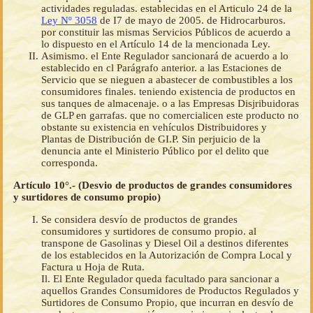
actividades reguladas. establecidas en el Articulo 24 de la
Ley Nº 3058
de I7 de mayo de 2005. de Hidrocarburos.
por constituir las mismas Servicios Públicos de acuerdo a
lo dispuesto en el Artículo 14 de la mencionada Ley.
Asimismo. el Ente Regulador sancionará de acuerdo a lo
establecido en cl Parágrafo anterior. a las Estaciones de
Servicio que se nieguen a abastecer de combustibles a los
consumidores finales. teniendo existencia de productos en
sus tanques de almacenaje. o a las Empresas Disjribuidoras
de GLP en garrafas. que no comercialicen este producto no
obstante su existencia en vehículos Distribuidores y
Plantas de Distribución de GI.P. Sin perjuicio de la
denuncia ante el Ministerio Público por el delito que
corresponda.
Artículo 10°.- (Desvio de productos de grandes consumidores
y surtidores de consumo propio)
Se considera desvío de productos de grandes
consumidores y surtidores de consumo propio. al
transpone de Gasolinas y Diesel Oil a destinos diferentes
de los establecidos en la Autorización de Compra Local y
Factura u Hoja de Ruta.
Il. El Ente Regulador queda facultado para sancionar a
aquellos Grandes Consumidores de Productos Regulados y
Surtidores de Consumo Propio, que incurran en desvío de