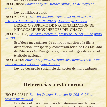
[BO-L-3058]
Bolivia: Ley de Hidrocarburos, 17 de mayo de
2005
Ley de Hidrocarburos
[BO-DS-28701]
Bolivia: Nacionalización de hidrocarburos
“Héroes del Chaco”, DS Nº 28701, 1 de mayo de 2006
DECRETO SUPREMO DE NACIONALIZACION DE
HIDROCARBUROS “HEROES DEL CHACO”
[BO-DS-29158]
Bolivia: Decreto Supremo Nº 29158, 13 de junio
de 2007
Establece mecanismos de control y sanción a la ilícita
distribución, transporte y comercialización de Gas Licuado
de Petróleo - GLP en garrafas, diesel oil y gasolinas, en el
territorio nacional.
[BO-L-3740]
Bolivia: Ley de desarrollo sostenible del sector de
hidrocarburos, 31 de agosto de 2007
Ley de desarrollo sostenible del sector de hidrocarburos
Referencias a esta norma
[BO-DS-29814]
Bolivia: Decreto Supremo Nº 29814, 26 de
noviembre de 2008
Establece el mecanismo para la determinación del Precio