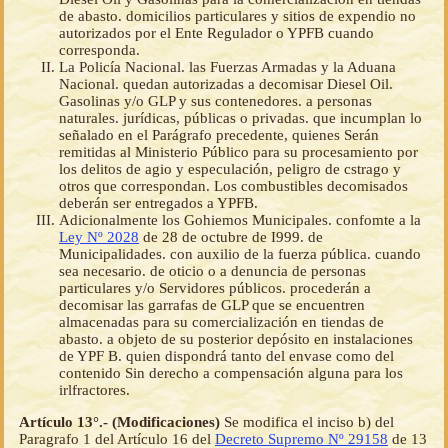
de abasto. domicilios particulares y sitios de expendio no
autorizados por el Ente Regulador o YPFB cuando
corresponda.
La Policía Nacional. las Fuerzas Armadas y la Aduana
Nacional. quedan autorizadas a decomisar Diesel Oil.
Gasolinas y/o GLP y sus contenedores. a personas
naturales. jurídicas, públicas o privadas. que incumplan lo
señalado en el Parágrafo precedente, quienes Serán
remitidas al Ministerio Público para su procesamiento por
los delitos de agio y especulación, peligro de cstrago y
otros que correspondan. Los combustibles decomisados
deberán ser entregados a YPFB.
Adicionalmente los Gohiemos Municipales. confomte a la
Ley Nº 2028
de 28 de octubre de I999. de
Municipalidades. con auxilio de la fuerza pública. cuando
sea necesario. de oticio o a denuncia de personas
particulares y/o Servidores públicos. procederán a
decomisar las garrafas de GLP que se encuentren
almacenadas para su comercialización en tiendas de
abasto. a objeto de su posterior depósito en instalaciones
de YPF B. quien dispondrá tanto del envase como del
contenido Sin derecho a compensación alguna para los
irlfractores.
Artículo 13°.- (Modificaciones)
Se modifica el inciso b) del
Paragrafo 1 del Artículo 16 del
Decreto Supremo Nº 29158
de 13